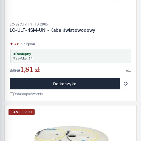
LC-SECURITY · ID 2885
LC-ULT-4SM-UNI - Kabel światłowodowy
★ 4.8
· 27 opinii
Dostępny
Wysyłka 24h
1,81 zł
2,13 zł
netto
♡
Do koszyka
Dodaj do porównania
TANIEJ -1 ZŁ