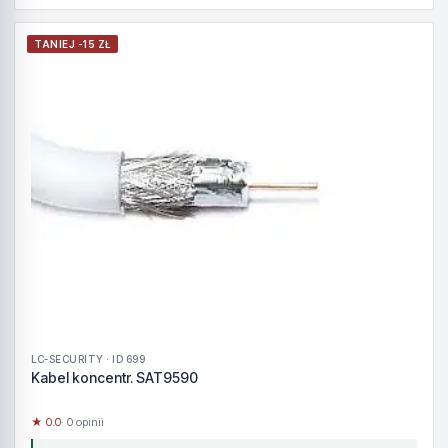
TANIEJ -15 ZŁ
LC-SECURITY · ID 699
Kabel koncentr. SAT9590
★ 0.0
· 0 opinii