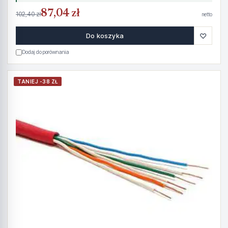
87,04 zł
102,40 zł
netto
♡
Do koszyka
Dodaj do porównania
TANIEJ -38 ZŁ