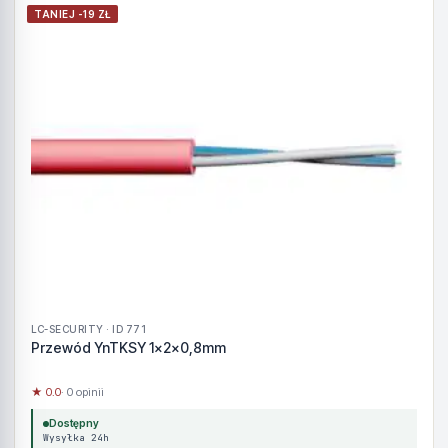
TANIEJ -19 ZŁ
LC-SECURITY · ID 771
Przewód YnTKSY 1x2x0,8mm
★ 0.0
· 0 opinii
Dostępny
Wysyłka 24h