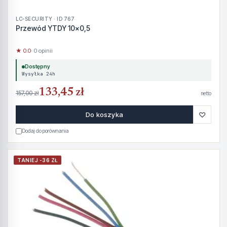
LC-SECURITY · ID 767
Przewód YTDY 10x0,5
★ 0.0
· 0 opinii
Dostępny
Wysyłka 24h
133,45 zł
157,00 zł
netto
♡
Do koszyka
Dodaj do porównania
TANIEJ -36 ZŁ