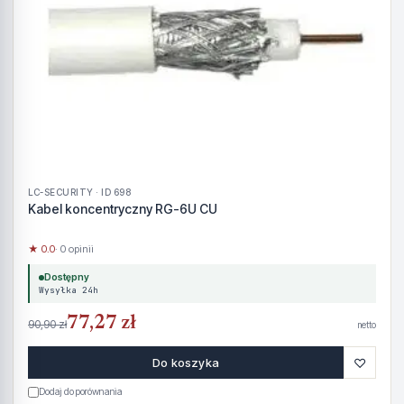
LC-SECURITY · ID 698
Kabel koncentryczny RG-6U CU
★ 0.0
· 0 opinii
Dostępny
Wysyłka 24h
77,27 zł
90,90 zł
netto
♡
Do koszyka
Dodaj do porównania