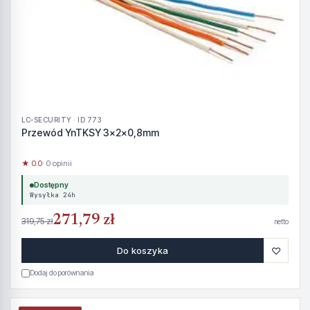
LC-SECURITY · ID 773
Przewód YnTKSY 3x2x0,8mm
★ 0.0
· 0 opinii
Dostępny
Wysyłka 24h
271,79 zł
319,75 zł
netto
♡
Do koszyka
Dodaj do porównania