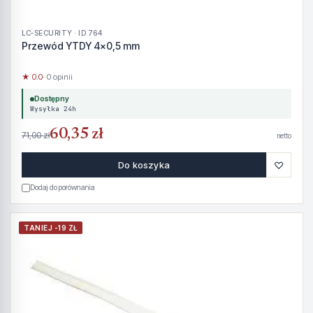
LC-SECURITY · ID 764
Przewód YTDY 4x0,5 mm
★ 0.0
· 0 opinii
Dostępny
Wysyłka 24h
60,35 zł
71,00 zł
netto
♡
Do koszyka
Dodaj do porównania
TANIEJ -19 ZŁ