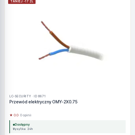
TANIEJ -17 ZŁ
LC-SECURITY · ID 8671
Przewód elektryczny OMY-2X0.75
★ 0.0
· 0 opinii
Dostępny
Wysyłka 24h