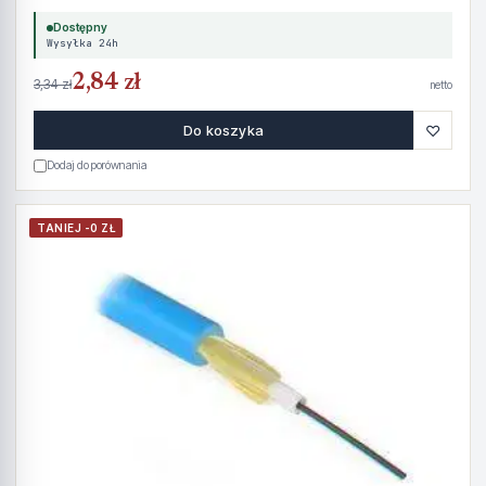
Dostępny
Wysyłka 24h
2,84 zł
3,34 zł
netto
♡
Do koszyka
Dodaj do porównania
TANIEJ -0 ZŁ