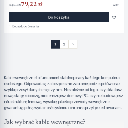
79,22 zł
93,20 zł
netto
♡
Do koszyka
Dodaj do porównania
1
2
›
Kable wewnętrzne to fundament stabilnej pracy każdego komputera
osobistego. Odpowiadają za bezpieczne zasilanie podzespołów oraz
szybki przesył danych między nimi. Niezależnie od tego, czy składasz
nową stację roboczą, modernizujesz domowy PC, czy rozbudowujesz
infrastrukturę firmową, wysokiej jakości przewody wewnętrzne
gwarantują pełną wydajność systemu i chronią sprzęt przed awariami.
Jak wybrać kable wewnętrzne?