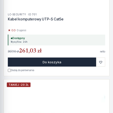
LC-SECURITY · ID 701
Kabel komputerowy UTP-S Cat5e
★ 0.0
· 0 opinii
Dostępny
Wysyłka 24h
261,03 zł
307,10 zł
netto
♡
Do koszyka
Dodaj do porównania
TANIEJ -20 ZŁ