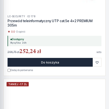
LC-SECURITY · ID 178
Przewód teleinformatyczny UTP cat.5e 4x2 PREMIUM
305m
★ 0.0
· 0 opinii
Dostępny
Wysyłka 24h
252,24 zł
296,75 zł
netto
♡
Do koszyka
Dodaj do porównania
TANIEJ -17 ZŁ