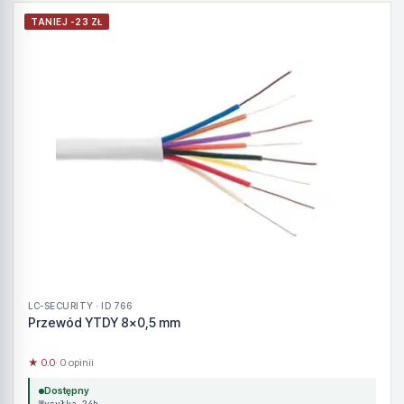
TANIEJ -23 ZŁ
LC-SECURITY · ID 766
Przewód YTDY 8x0,5 mm
★ 0.0
· 0 opinii
Dostępny
Wysyłka 24h