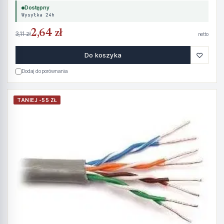
Dostępny
Wysyłka 24h
2,64 zł
3,11 zł
netto
♡
Do koszyka
Dodaj do porównania
TANIEJ -55 ZŁ