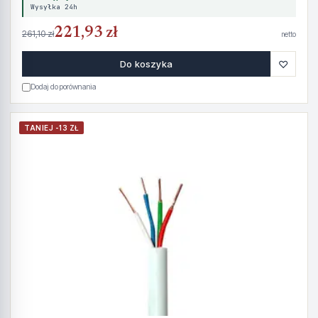
Wysyłka 24h
221,93 zł
261,10 zł
netto
♡
Do koszyka
Dodaj do porównania
TANIEJ -13 ZŁ