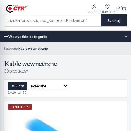
Zaloguj
Ulubione
Szukaj
Wszystkie kategorie
▾
Kategorie
›
Kable wewnetrzne
Kable wewnetrzne
30 produktów
⚙ Filtry
1–20 z 30
TANIEJ -1 ZŁ