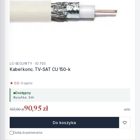
LC-SECURITY · ID 703
Kabel konc. TV-SAT CU 150-k
★ 0.0
· 0 opinii
Dostępny
Wysyłka 24h
90,95 zł
107,00 zł
netto
♡
Do koszyka
Dodaj do porównania