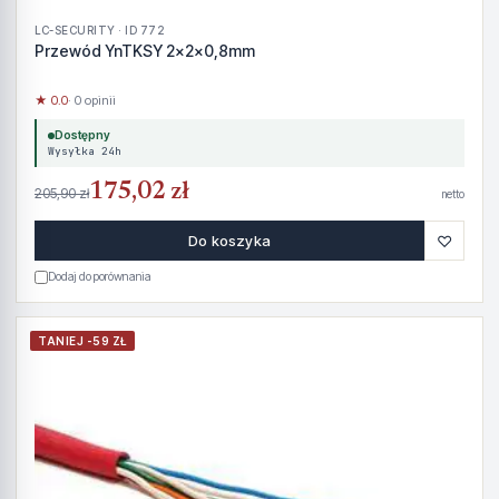
LC-SECURITY · ID 772
Przewód YnTKSY 2x2x0,8mm
★ 0.0
· 0 opinii
Dostępny
Wysyłka 24h
175,02 zł
205,90 zł
netto
♡
Do koszyka
Dodaj do porównania
TANIEJ -59 ZŁ