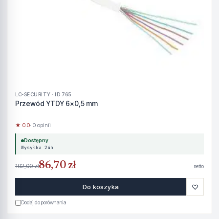
LC-SECURITY · ID 765
Przewód YTDY 6x0,5 mm
★ 0.0
· 0 opinii
Dostępny
Wysyłka 24h
86,70 zł
102,00 zł
netto
♡
Do koszyka
Dodaj do porównania