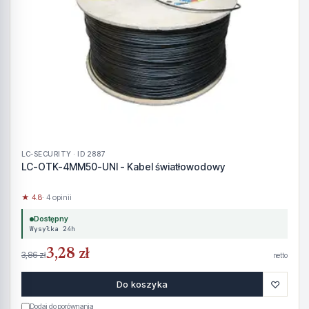
LC-SECURITY · ID 2887
LC-OTK-4MM50-UNI - Kabel światłowodowy
★ 4.8
· 4 opinii
Dostępny
Wysyłka 24h
3,28 zł
3,86 zł
netto
♡
Do koszyka
Dodaj do porównania