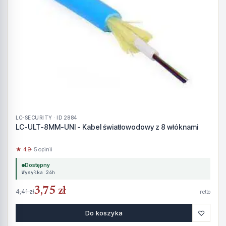
LC-SECURITY · ID 2884
LC-ULT-8MM-UNI - Kabel światłowodowy z 8 włóknami
★ 4.9
· 5 opinii
Dostępny
Wysyłka 24h
3,75 zł
4,41 zł
netto
♡
Do koszyka