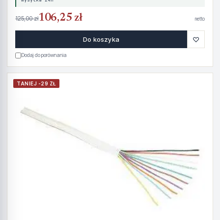
106,25 zł
125,00 zł
netto
♡
Do koszyka
Dodaj do porównania
TANIEJ -29 ZŁ