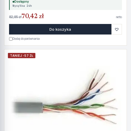
Dostępny
Wysyłka 24h
70,42 zł
82,85 zł
netto
♡
Do koszyka
Dodaj do porównania
TANIEJ -57 ZŁ