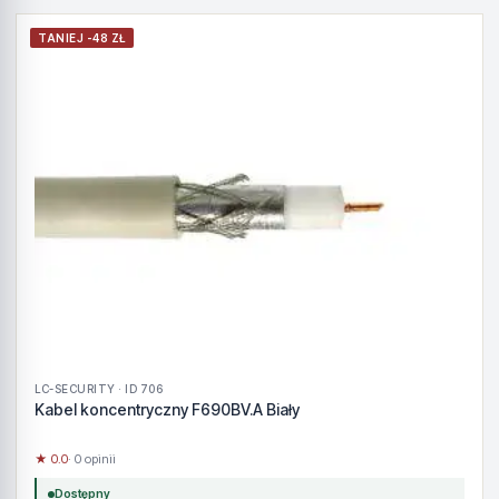
TANIEJ -48 ZŁ
LC-SECURITY · ID 706
Kabel koncentryczny F690BV.A Biały
★ 0.0
· 0 opinii
Dostępny