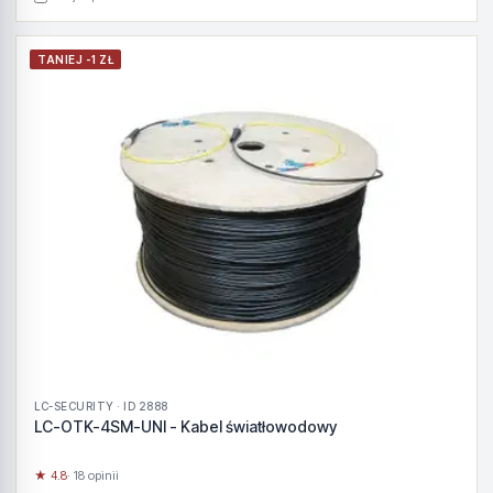
TANIEJ -1 ZŁ
LC-SECURITY · ID 2888
LC-OTK-4SM-UNI - Kabel światłowodowy
★ 4.8
· 18 opinii