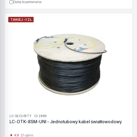
Dodaj do porównania
TANIEJ -1 ZŁ
LC-SECURITY · ID 2889
LC-OTK-8SM-UNI - Jednotubowy kabel światłowodowy
★ 4.9
· 21 opinii