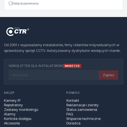
Dodaj do porównania
Od 2001 r. wyposażamy instalatorów, firmy i klientów indywidualnych w
sprawdzony sprzęt CCTV. Autoryzowany dystrybutor wiodących marek.
NEWSLETTER DLA INSTALATORÓW
WKRÓTCE
Zapisz
SKLEP
POMOC
Kamery IP
Kontakt
Rejestratory
Reklamacje i zwroty
Zestawy monitoringu
Status zamówienia
Alarmy
FAQ
Kontrola dostępu
Wsparcie techniczne
Akcesoria
Doradca