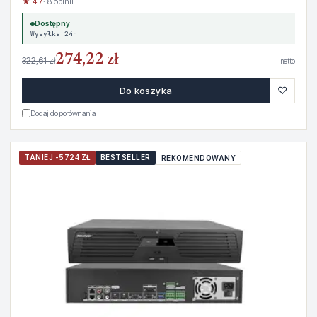
★ 4.7
· 8 opinii
Dostępny
Wysyłka 24h
274,22 zł
322,61 zł
netto
♡
Do koszyka
Dodaj do porównania
TANIEJ -5724 ZŁ
BESTSELLER
REKOMENDOWANY