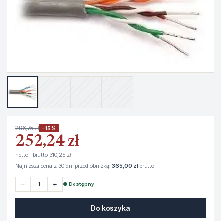
296,75 zł
−15%
252,24 zł
netto · brutto 310,25 zł
Najniższa cena z 30 dni przed obniżką:
365,00 zł
brutto
−
+
● Dostępny
Do koszyka