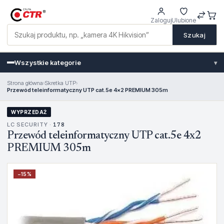
Zaloguj
Ulubione
Szukaj
Wszystkie kategorie
▾
Strona główna
›
Skretka UTP
›
Przewód teleinformatyczny UTP cat.5e 4x2 PREMIUM 305m
WYPRZEDAŻ
LC SECURITY ·
178
Przewód teleinformatyczny UTP cat.5e 4x2
PREMIUM 305m
−
15
%