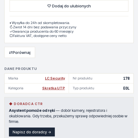
♡ Dodaj do ulubionych
◐
Wysyłka do 24h od skompletowania.
↻
Zwrot 14 dni bez podawania przyczyny
✓
Gwarancja producenta do 60 miesięcy
▢
Faktura VAT, dostępne ceny netto
⇄
Porównaj
DANE PRODUKTU
Marka
LC Security
Nr produktu
178
Kategoria
Skretka UTP
Typ produktu
EOL
◆ DORADCA CTR
Asystent pomoże od ręki
— dobór kamery, rejestratora i
okablowania. Gdy trzeba, przekażemy sprawę odpowiedniej osobie w
firmie.
Napisz do doradcy →