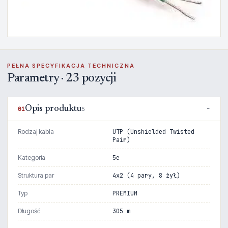
PEŁNA SPECYFIKACJA TECHNICZNA
Parametry · 23 pozycji
Opis produktu
01
5
Rodzaj kabla
UTP (Unshielded Twisted
Pair)
Kategoria
5e
Struktura par
4x2 (4 pary, 8 żył)
Typ
PREMIUM
Długość
305 m