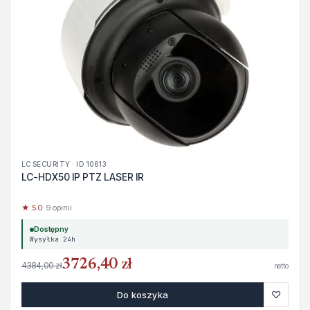
LC SECURITY · ID 10613
LC-HDX50 IP PTZ LASER IR
★ 5.0
· 9 opinii
Dostępny
Wysyłka 24h
3726,40 zł
4384,00 zł
netto
♡
Do koszyka