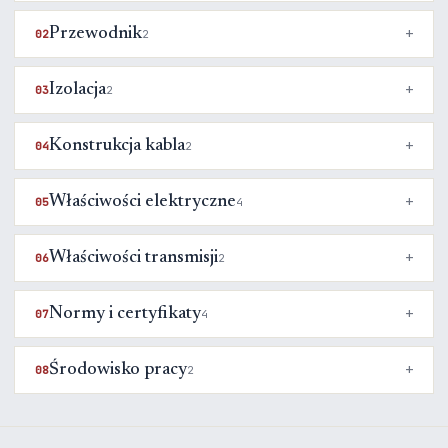
Przewodnik
02
2
Izolacja
03
2
Konstrukcja kabla
04
2
Właściwości elektryczne
05
4
Właściwości transmisji
06
2
Normy i certyfikaty
07
4
Środowisko pracy
08
2