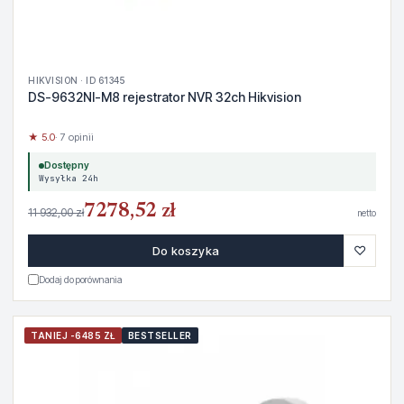
HIKVISION · ID 61345
DS-9632NI-M8 rejestrator NVR 32ch Hikvision
★ 5.0
· 7 opinii
Dostępny
Wysyłka 24h
7278,52 zł
11 932,00 zł
netto
♡
Do koszyka
Dodaj do porównania
TANIEJ -6485 ZŁ
BESTSELLER