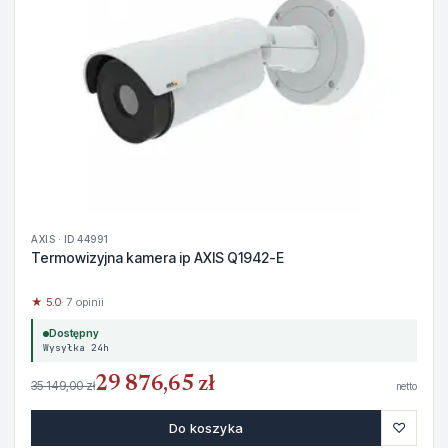
AXIS · ID 44991
Termowizyjna kamera ip AXIS Q1942-E
★ 5.0
· 7 opinii
Dostępny
Wysyłka 24h
29 876,65 zł
35 149,00 zł
netto
♡
Do koszyka