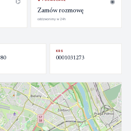
⌬
◉
Zamów rozmowę
oddzwonimy w 24h
KRS
580
0001031273