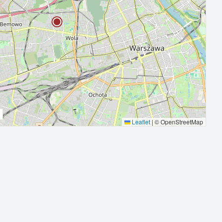
Leaflet
|
© OpenStreetMap