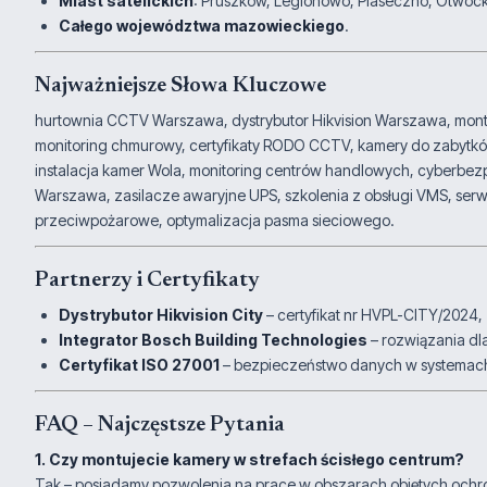
Miast satelickich
: Pruszków, Legionowo, Piaseczno, Otwock
Całego województwa mazowieckiego
.
Najważniejsze Słowa Kluczowe
hurtownia CCTV Warszawa, dystrybutor Hikvision Warszawa, montaż
monitoring chmurowy, certyfikaty RODO CCTV, kamery do zabytków
instalacja kamer Wola, monitoring centrów handlowych, cyberbezp
Warszawa, zasilacze awaryjne UPS, szkolenia z obsługi VMS, se
przeciwpożarowe, optymalizacja pasma sieciowego.
Partnerzy i Certyfikaty
Dystrybutor Hikvision City
– certyfikat nr HVPL-CITY/2024,
Integrator Bosch Building Technologies
– rozwiązania dl
Certyfikat ISO 27001
– bezpieczeństwo danych w systemach
FAQ – Najczęstsze Pytania
1. Czy montujecie kamery w strefach ścisłego centrum?
Tak – posiadamy pozwolenia na prace w obszarach objętych ochron