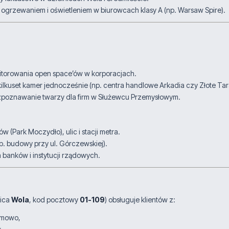
 ogrzewaniem i oświetleniem w biurowcach klasy A (np. Warsaw Spire).
torowania open space’ów w korporacjach.
ilkuset kamer jednocześnie (np. centra handlowe Arkadia czy Złote Tar
i rozpoznawanie twarzy dla firm w Służewcu Przemysłowym.
w (Park Moczydło), ulic i stacji metra.
. budowy przy ul. Górczewskiej).
 banków i instytucji rządowych.
nica
Wola
, kod pocztowy
01-109
) obsługuje klientów z:
Bemowo,