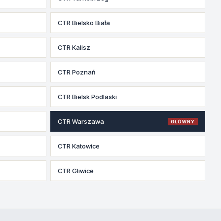
CTR Bielsko Biała
CTR Kalisz
CTR Poznań
CTR Bielsk Podlaski
CTR Warszawa
GŁÓWNY
CTR Katowice
CTR Gliwice