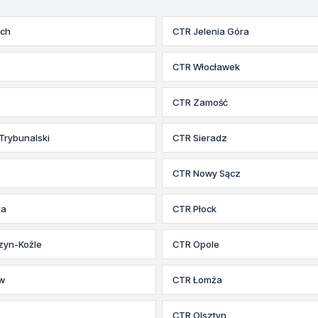
ych
CTR Jelenia Góra
CTR Włocławek
CTR Zamość
Trybunalski
CTR Sieradz
CTR Nowy Sącz
ka
CTR Płock
zyn-Koźle
CTR Opole
w
CTR Łomża
CTR Olsztyn