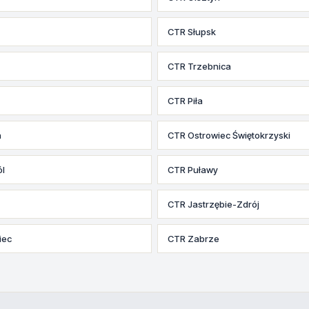
CTR Słupsk
CTR Trzebnica
CTR Piła
n
CTR Ostrowiec Świętokrzyski
l
CTR Puławy
CTR Jastrzębie-Zdrój
iec
CTR Zabrze