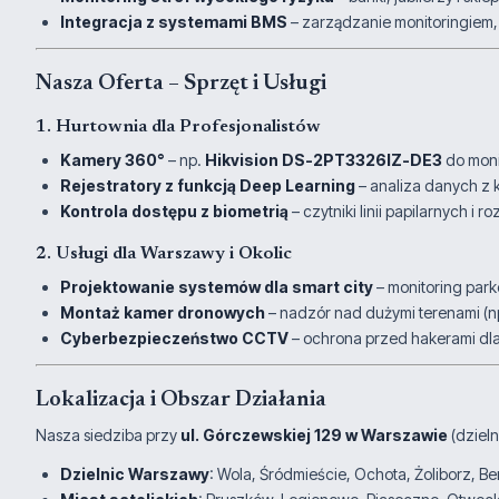
Integracja z systemami BMS
– zarządzanie monitoringiem,
Nasza Oferta – Sprzęt i Usługi
1. Hurtownia dla Profesjonalistów
Kamery 360°
– np.
Hikvision DS-2PT3326IZ-DE3
do moni
Rejestratory z funkcją Deep Learning
– analiza danych z k
Kontrola dostępu z biometrią
– czytniki linii papilarnych 
2. Usługi dla Warszawy i Okolic
Projektowanie systemów dla smart city
– monitoring parkó
Montaż kamer dronowych
– nadzór nad dużymi terenami (np
Cyberbezpieczeństwo CCTV
– ochrona przed hakerami dla
Lokalizacja i Obszar Działania
Nasza siedziba przy
ul. Górczewskiej 129 w Warszawie
(dziel
Dzielnic Warszawy
: Wola, Śródmieście, Ochota, Żoliborz, 