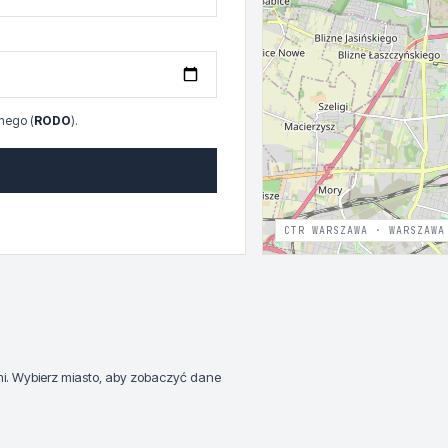
nego (
RODO
).
CTR WARSZAWA · WARSZAWA
ami. Wybierz miasto, aby zobaczyć dane