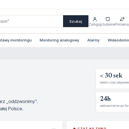
Szukaj
Zaloguj
Ulubione
Porówna
stawy monitoringu
Monitoring analogowy
Alarmy
Wideodomofo
< 30 sek
średni czas odpowie
24h
larz „oddzwonimy".
oddzwonienie po fo
łej Polsce.
◆ CZAT NA ŻYWO