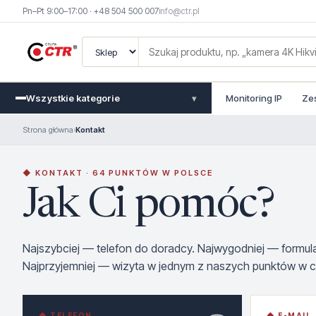
Pn–Pt 9:00–17:00 · +48 504 500 007
info@ctr.pl
Wszystkie kategorie
Monitoring IP
Ze
▾
Strona główna
›
Kontakt
◆ KONTAKT · 64 PUNKTÓW W POLSCE
Jak Ci pomóc?
Najszybciej — telefon do doradcy. Najwygodniej — formu
Najprzyjemniej — wizyta w jednym z naszych punktów w ca
◆ TELEFON
◆ E-MAIL