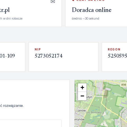
✉
r.pl
Doradca online
h w dni robocze
średnio ~30 sekund
NIP
REGON
 01-109
5273052174
525059
+
−
ć rozwiązanie.