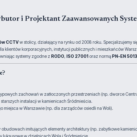
butor i Projektant Zaawansowanych Sys
mów CCTV
w stolicy, działający na rynku od 2008 roku. Specjalizujemy 
la klientów korporacyjnych, instytucji publicznych i mieszkańców Wars
ewniając systemy zgodne z
RODO
,
ISO 27001
oraz normą
PN-EN 501
e?
typowych zachowań w zatłoczonych przestrzeniach (np. dworce Centra
 starszych instalacji w kamienicach Śródmieścia.
 miejsca w Warszawie (np. dla zarządców osiedli na Woli).
 obudowach imitujących elementy architektury (np. zabytkowe kamieni
lepy luksusowe w dzielnicach Wola i Śródmieście.