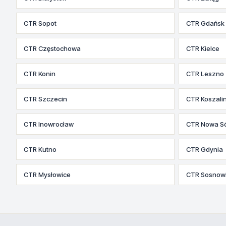
CTR Sopot
CTR Gdańsk
CTR Częstochowa
CTR Kielce
CTR Konin
CTR Leszno
CTR Szczecin
CTR Koszali
CTR Inowrocław
CTR Nowa Só
CTR Kutno
CTR Gdynia
CTR Mysłowice
CTR Sosnow