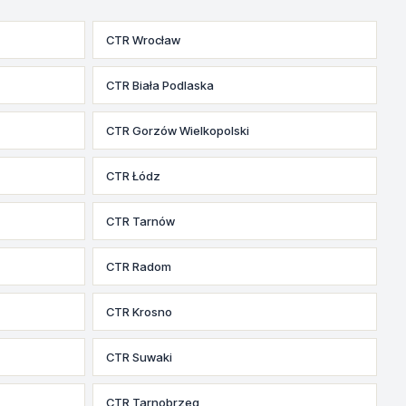
CTR Wrocław
CTR Biała Podlaska
CTR Gorzów Wielkopolski
CTR Łódz
CTR Tarnów
CTR Radom
CTR Krosno
CTR Suwaki
CTR Tarnobrzeg