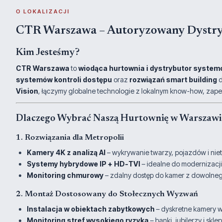
O LOKALIZACJI
CTR Warszawa – Autoryzowany Dystry
Kim Jesteśmy?
CTR Warszawa
to
wiodąca hurtownia i dystrybutor syste
systemów kontroli dostępu
oraz
rozwiązań smart building
d
Vision
, łączymy globalne technologie z lokalnym know-how, zap
Dlaczego Wybrać Naszą Hurtownię w Warszawi
1. Rozwiązania dla Metropolii
Kamery 4K z analizą AI
– wykrywanie twarzy, pojazdów i nie
Systemy hybrydowe IP + HD-TVI
– idealne do modernizacji
Monitoring chmurowy
– zdalny dostęp do kamer z dowolnego
2. Montaż Dostosowany do Stołecznych Wyzwań
Instalacja w obiektach zabytkowych
– dyskretne kamery w
Monitoring stref wysokiego ryzyka
– banki, jubilerzy i sk