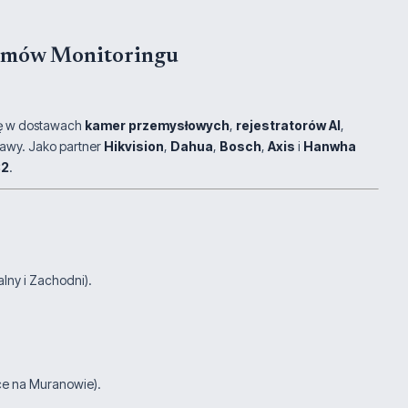
temów Monitoringu
się w dostawach
kamer przemysłowych
,
rejestratorów AI
,
zawy. Jako partner
Hikvision
,
Dahua
,
Bosch
,
Axis
i
Hanwha
32
.
lny i Zachodni).
ce na Muranowie).