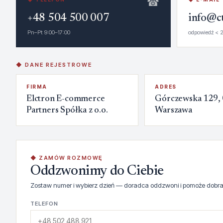
☎
+48 504 500 007
info@ct
Pn–Pt 9:00–17:00
odpowiedź < 2
◆ DANE REJESTROWE
FIRMA
ADRES
Elctron E-commerce
Górczewska 129,
Partners Spółka z o.o.
Warszawa
◆ ZAMÓW ROZMOWĘ
Oddzwonimy do Ciebie
Zostaw numer i wybierz dzień — doradca oddzwoni i pomoże dobra
TELEFON