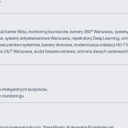
,
 kamer Wola, monitoring biurowców, kamery 360° Warszawa, systemy AI d
, systemy antywłamaniowe Warszawa, rejestratory Deep Learning, ochr
ieczeństwo systemów, kamery dronowe, modernizacja instalacji HD-TVI, 
rwis 24/7 Warszawa, audyt bezpieczeństwa, ochrona danych osobowych,
a inteligentnych budynków,
 monitoringu.
ą konserwatorską (np. Stare Miasto, Krakowskie Przedmieście).