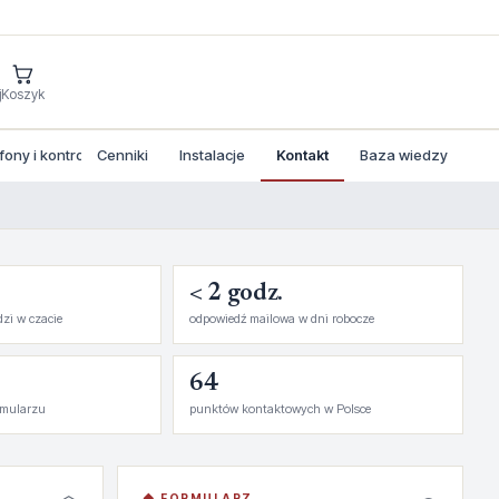
j
Koszyk
ny i kontrola dostepu
Cenniki
Instalacje
Kontakt
Baza wiedzy
< 2 godz.
dzi w czacie
odpowiedź mailowa w dni robocze
64
rmularzu
punktów kontaktowych w Polsce
◆ FORMULARZ