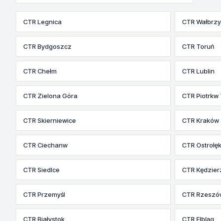
CTR Legnica
CTR Wałbrz
CTR Bydgoszcz
CTR Toruń
CTR Chełm
CTR Lublin
CTR Zielona Góra
CTR Piotrkw 
CTR Skierniewice
CTR Kraków
CTR Ciechanw
CTR Ostrołę
CTR Siedlce
CTR Kędzier
CTR Przemyśl
CTR Rzeszó
CTR Białystok
CTR Elbląg