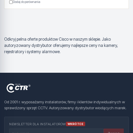
Dodaj do porównania
Odkryj pelna oferte produktow Cisco w naszym sklepie. Jako
autoryzowany dystrybutor oferujemy najlepsze ceny na kamery,
rejestratory i systemy alarmowe.
Od 2001 r. wyposażamy instalatorów, firmy i klientów indywidualnych w
sprawdzony sprzęt CCTV. Autoryzowany dystrybutor wiodących marek.
NEWSLETTER DLA INSTALATORÓW
WKRÓTCE