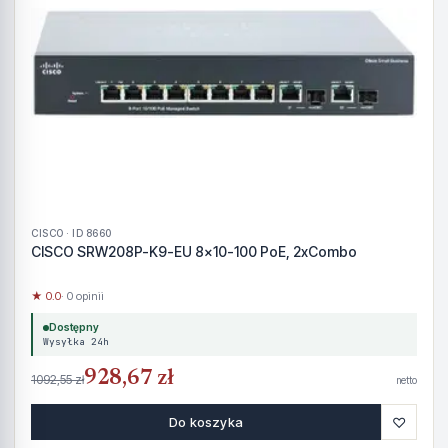
CISCO · ID 8660
CISCO SRW208P-K9-EU 8x10-100 PoE, 2xCombo
★ 0.0
· 0 opinii
Dostępny
Wysyłka 24h
928,67 zł
1092,55 zł
netto
♡
Do koszyka