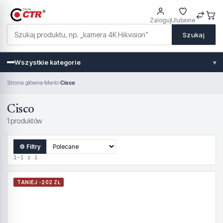
Zaloguj
Ulubione
Szukaj
Wszystkie kategorie
▾
Strona główna
›
Marki
›
Cisco
Cisco
1 produktów
⚙ Filtry
1–1 z 1
TANIEJ -202 ZŁ