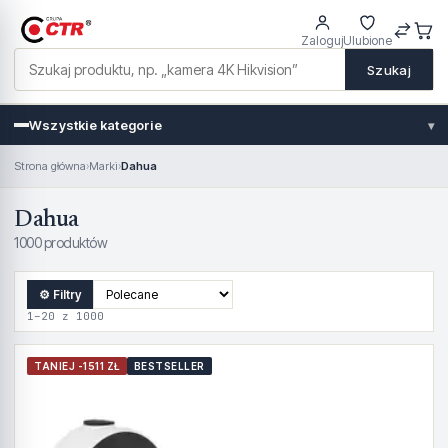
Zaloguj
Ulubione
Szukaj
Wszystkie kategorie
▾
Strona główna
›
Marki
›
Dahua
Dahua
1000 produktów
⚙ Filtry
1–20 z 1000
TANIEJ -1511 ZŁ
BESTSELLER