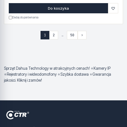
♡
Do koszyka
Dodaj do porównania
1
2
…
50
›
Sprzęt Dahua Technology w atrakcyjnych cenach! ⭐Kamery IP
⭐Rejestratory i wideodomofony ⭐Szybka dostawa ⭐Gwarancja
jakości. Kliknij i zamów!