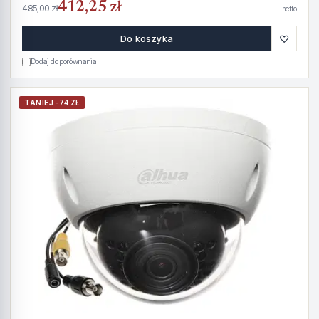
412,25 zł
485,00 zł
netto
♡
Do koszyka
Dodaj do porównania
TANIEJ -74 ZŁ