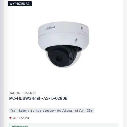
WYPRZEDAŻ
DAHUA · ID 55699
IPC-HDBW3449F-AS-IL-0280B
4mp
kamery-ip-typ-obudowy-kopulkowa
staly
30m
★ 4.0
· 1 opinii
Dostępny