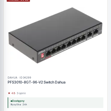
DAHUA · ID 34299
PFS3010-8GT-96-V2 Switch Dahua
★ 4.8
· 3 opinii
Dostępny
Wysyłka 24h