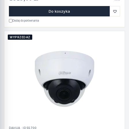
♡
Do koszyka
Dodaj do porównania
WYPRZEDAŻ
DAHUA · ID 55700