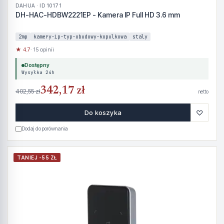
DAHUA · ID 10171
DH-HAC-HDBW2221EP - Kamera IP Full HD 3.6 mm
2mp
kamery-ip-typ-obudowy-kopulkowa
staly
★ 4.7
· 15 opinii
Dostępny
Wysyłka 24h
342,17 zł
402,55 zł
netto
♡
Do koszyka
Dodaj do porównania
TANIEJ -55 ZŁ