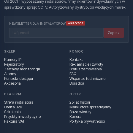
Od 2001 r. wyposażamy instalatorów, firmy i klientów indywidualnych w
sprawdzony sprzęt CCTV. Autoryzowany dystrybutor wiodących marek.
NEWSLETTER DLA INSTALATORÓW
WKRÓTCE
Zapisz
SKLEP
POMOC
Kamery IP
Kontakt
Rejestratory
Reklamacje i zwroty
Zestawy monitoringu
Status zamówienia
Alarmy
FAQ
Kontrola dostępu
Wsparcie techniczne
Akcesoria
Doradca
DLA FIRM
O CTR
Strefa instalatora
25 lat historii
Oferta B2B
Marki które sprzedajemy
Szkolenia
Baza wiedzy
Projekty inwestycyjne
Kariera
Faktura VAT
Polityka prywatności