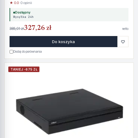
★ 0.0
· 0 opinii
Dostępny
Wysyłka 24h
327,26 zł
385,01 zł
netto
♡
Do koszyka
Dodaj do porównania
TANIEJ -675 ZŁ