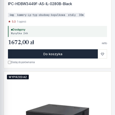
IPC-HDBW3449F-AS-IL-0280B-Black
4mp
kamery-ip-typ-obudowy-kopulkowa
staly
30m
★ 5.0
· 1 opinii
Dostępny
Wysyłka 24h
1672,00 zł
netto
♡
Do koszyka
Dodaj do porównania
WYPRZEDAŻ