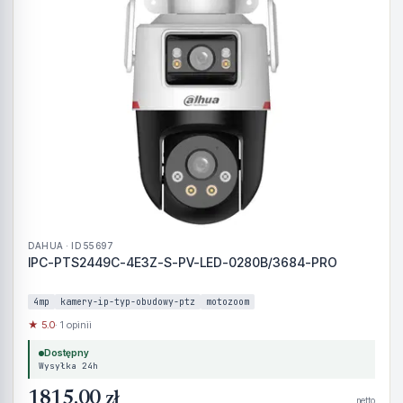
DAHUA · ID 55697
IPC-PTS2449C-4E3Z-S-PV-LED-0280B/3684-PRO
4mp
kamery-ip-typ-obudowy-ptz
motozoom
★ 5.0
· 1 opinii
Dostępny
Wysyłka 24h
1815,00 zł
netto