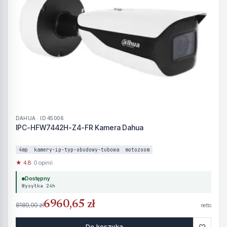
DAHUA · ID 45006
IPC-HFW7442H-Z4-FR Kamera Dahua
4mp
kamery-ip-typ-obudowy-tubowa
motozoom
★ 4.8
· 0 opinii
Dostępny
Wysyłka 24h
6960,65 zł
8189,00 zł
netto
♡
Do koszyka