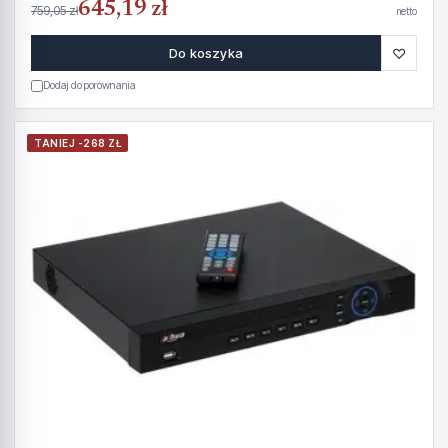
645,19 zł
759,05 zł
netto
♡
Do koszyka
Dodaj do porównania
TANIEJ -268 ZŁ