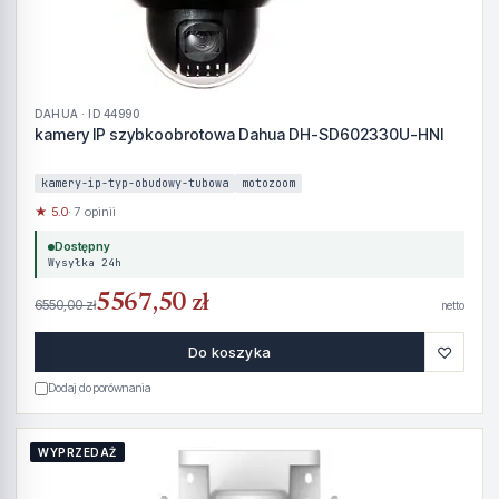
DAHUA · ID 44990
kamery IP szybkoobrotowa Dahua DH-SD602330U-HNI
kamery-ip-typ-obudowy-tubowa
motozoom
★ 5.0
· 7 opinii
Dostępny
Wysyłka 24h
5567,50 zł
6550,00 zł
netto
♡
Do koszyka
Dodaj do porównania
WYPRZEDAŻ