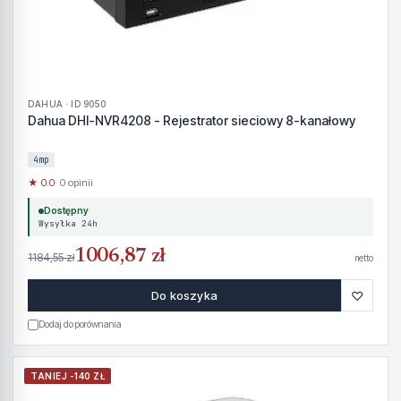
DAHUA · ID 9050
Dahua DHI-NVR4208 - Rejestrator sieciowy 8-kanałowy
4mp
★ 0.0
· 0 opinii
Dostępny
Wysyłka 24h
1006,87 zł
1184,55 zł
netto
♡
Do koszyka
Dodaj do porównania
TANIEJ -140 ZŁ