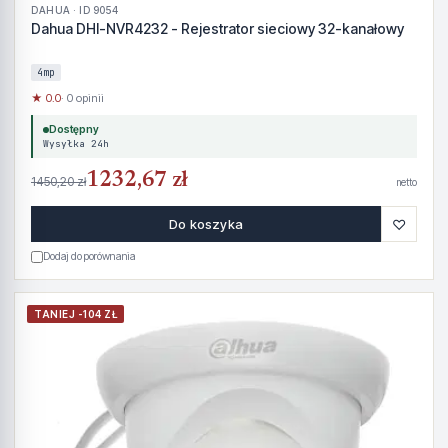
DAHUA · ID 9054
Dahua DHI-NVR4232 - Rejestrator sieciowy 32-kanałowy
4mp
★ 0.0
· 0 opinii
Dostępny
Wysyłka 24h
1232,67 zł
1450,20 zł
netto
♡
Do koszyka
Dodaj do porównania
TANIEJ -104 ZŁ