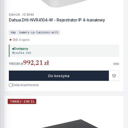
DAHUA · ID 9044
Dahua DHI-NVR4104-W - Rejestrator IP 4-kanałowy
4mp
kamery-ip-lacznosc-wifi
★ 0.0
· 0 opinii
Dostępny
Wysyłka 24h
992,21 zł
1167,30 zł
netto
♡
Do koszyka
Dodaj do porównania
TANIEJ -240 ZŁ