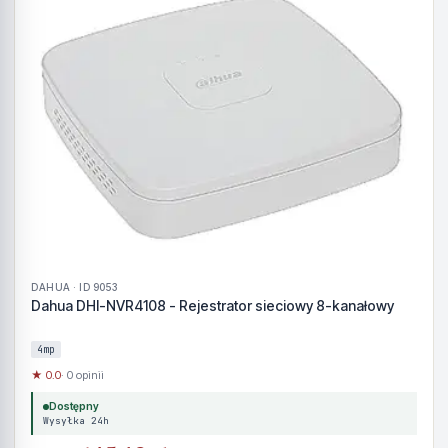
DAHUA · ID 9053
Dahua DHI-NVR4108 - Rejestrator sieciowy 8-kanałowy
4mp
★ 0.0
· 0 opinii
Dostępny
Wysyłka 24h