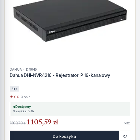
DAHUA · ID 9045
Dahua DHI-NVR4216 - Rejestrator IP 16-kanałowy
4mp
★ 0.0
· 0 opinii
Dostępny
Wysyłka 24h
1105,59 zł
1300,70 zł
netto
♡
Do koszyka