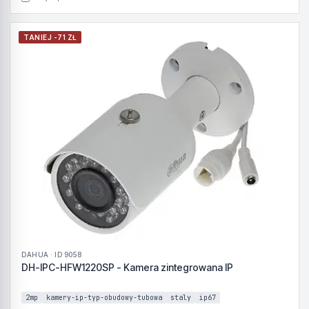
TANIEJ -71 ZŁ
DAHUA · ID 9058
DH-IPC-HFW1220SP - Kamera zintegrowana IP
2mp
kamery-ip-typ-obudowy-tubowa
staly
ip67