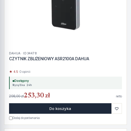
DAHUA · ID 34478
CZYTNIK ZBLIŻENIOWY ASR2100A DAHUA
★ 4.5
· 0 opinii
Dostępny
Wysyłka 24h
253,30 zł
298,00 zł
netto
♡
Do koszyka
Dodaj do porównania