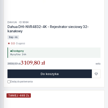
DAHUA · ID 9064
Dahua DHI-NVR4832-4K - Rejestrator sieciowy 32-
kanałowy
8mp-4k
★ 0.0
· 0 opinii
Dostępny
Wysyłka 24h
3109,80 zł
3658,59 zł
netto
♡
Do koszyka
Dodaj do porównania
TANIEJ -665 ZŁ