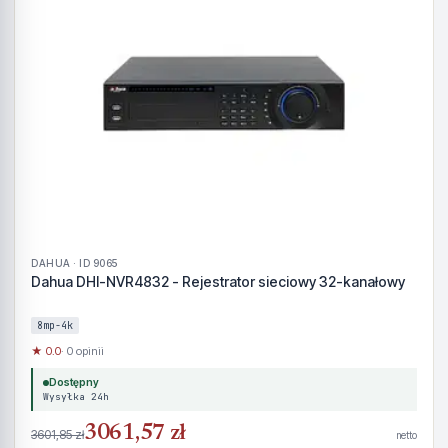
DAHUA · ID 9065
Dahua DHI-NVR4832 - Rejestrator sieciowy 32-kanałowy
8mp-4k
★ 0.0
· 0 opinii
Dostępny
Wysyłka 24h
3061,57 zł
3601,85 zł
netto