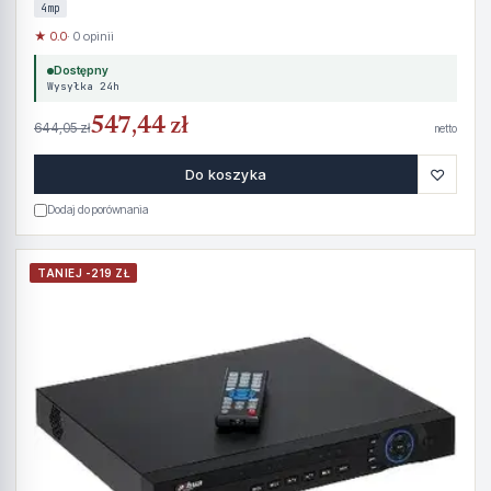
4mp
★ 0.0
· 0 opinii
Dostępny
Wysyłka 24h
547,44 zł
644,05 zł
netto
♡
Do koszyka
Dodaj do porównania
TANIEJ -219 ZŁ