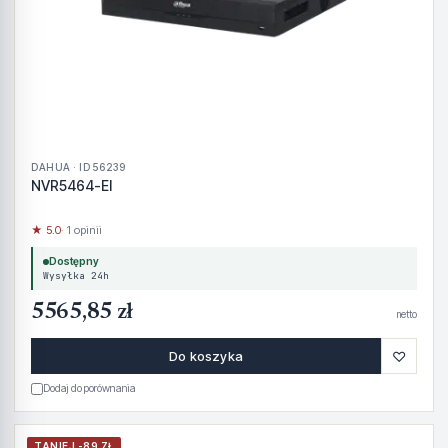
DAHUA · ID 56239
NVR5464-EI
★ 5.0
· 1 opinii
Dostępny
Wysyłka 24h
5565,85 zł
netto
♡
Do koszyka
Dodaj do porównania
TANIEJ -89 ZŁ