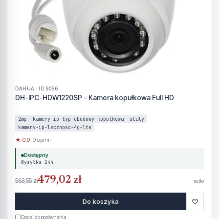
DAHUA · ID 9056
DH-IPC-HDW1220SP - Kamera kopułkowa Full HD
2mp
kamery-ip-typ-obudowy-kopulkowa
staly
kamery-ip-lacznosc-4g-lte
★ 0.0
· 0 opinii
Dostępny
Wysyłka 24h
479,02 zł
563,55 zł
netto
♡
Do koszyka
Dodaj do porównania