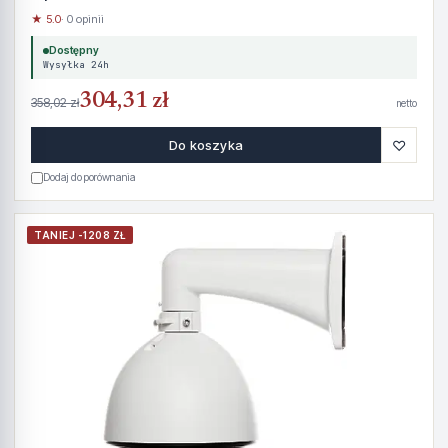
★ 5.0
· 0 opinii
Dostępny
Wysyłka 24h
304,31 zł
358,02 zł
netto
♡
Do koszyka
Dodaj do porównania
TANIEJ -1208 ZŁ