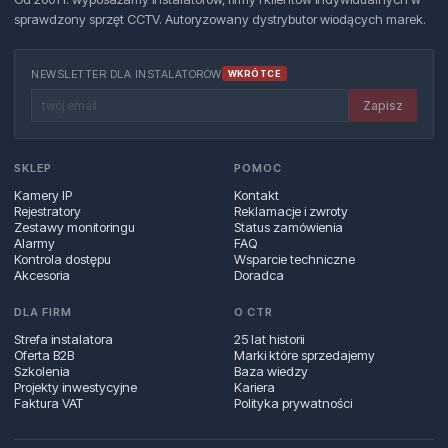
sprawdzony sprzęt CCTV. Autoryzowany dystrybutor wiodących marek.
NEWSLETTER DLA INSTALATORÓW
WKRÓTCE
Zapisz
SKLEP
POMOC
Kamery IP
Kontakt
Rejestratory
Reklamacje i zwroty
Zestawy monitoringu
Status zamówienia
Alarmy
FAQ
Kontrola dostępu
Wsparcie techniczne
Akcesoria
Doradca
DLA FIRM
O CTR
Strefa instalatora
25 lat historii
Oferta B2B
Marki które sprzedajemy
Szkolenia
Baza wiedzy
Projekty inwestycyjne
Kariera
Faktura VAT
Polityka prywatności