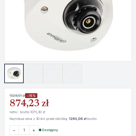
1028,51 zł
−15%
874,23 zł
netto · brutto 1075,30 zł
Najniższa cena z 30 dni przed obniżką:
1265,06 zł
brutto
−
+
● Dostępny