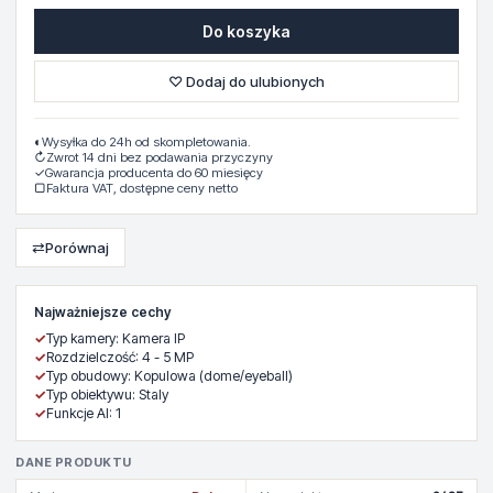
Do koszyka
♡ Dodaj do ulubionych
◐
Wysyłka do 24h od skompletowania.
↻
Zwrot 14 dni bez podawania przyczyny
✓
Gwarancja producenta do 60 miesięcy
▢
Faktura VAT, dostępne ceny netto
⇄
Porównaj
Najważniejsze cechy
✓
Typ kamery: Kamera IP
✓
Rozdzielczość: 4 - 5 MP
✓
Typ obudowy: Kopulowa (dome/eyeball)
✓
Typ obiektywu: Staly
✓
Funkcje AI: 1
DANE PRODUKTU