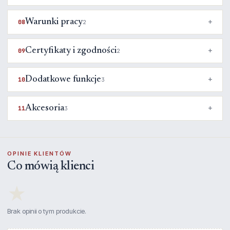
Warunki pracy
08
2
Certyfikaty i zgodności
09
2
Dodatkowe funkcje
10
3
Akcesoria
11
3
OPINIE KLIENTÓW
Co mówią klienci
★
Brak opinii o tym produkcie.