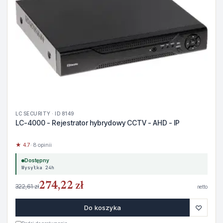
LC SECURITY · ID 8149
LC-4000 - Rejestrator hybrydowy CCTV - AHD - IP
★ 4.7
· 8 opinii
Dostępny
Wysyłka 24h
274,22 zł
322,61 zł
netto
♡
Do koszyka