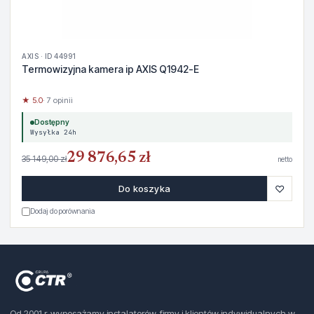
AXIS · ID 44991
Termowizyjna kamera ip AXIS Q1942-E
★ 5.0
· 7 opinii
Dostępny
Wysyłka 24h
29 876,65 zł
35 149,00 zł
netto
♡
Do koszyka
Dodaj do porównania
Od 2001 r. wyposażamy instalatorów, firmy i klientów indywidualnych w