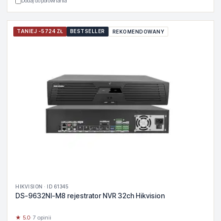
Dodaj do porównania
TANIEJ -5724 ZŁ
BESTSELLER
REKOMENDOWANY
HIKVISION · ID 61345
DS-9632NI-M8 rejestrator NVR 32ch Hikvision
★ 5.0
· 7 opinii