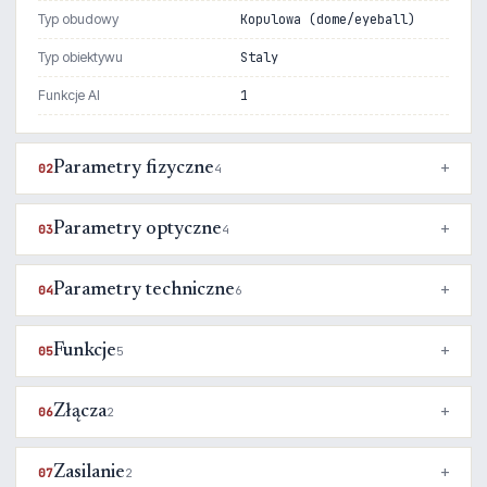
Typ obudowy
Kopulowa (dome/eyeball)
Typ obiektywu
Staly
Funkcje AI
1
Parametry fizyczne
02
4
Parametry optyczne
03
4
Parametry techniczne
04
6
Funkcje
05
5
Złącza
06
2
Zasilanie
07
2