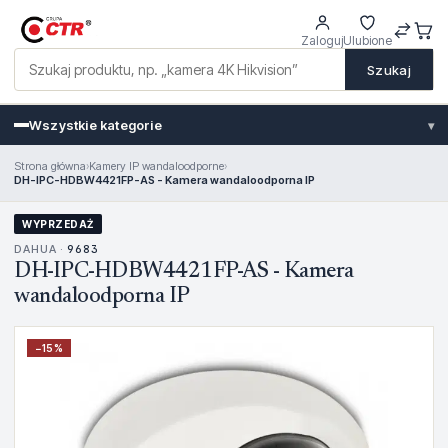
Zaloguj
Ulubione
Szukaj
Wszystkie kategorie
▾
Strona główna
›
Kamery IP wandaloodporne
›
DH-IPC-HDBW4421FP-AS - Kamera wandaloodporna IP
WYPRZEDAŻ
DAHUA ·
9683
DH-IPC-HDBW4421FP-AS - Kamera
wandaloodporna IP
−
15
%