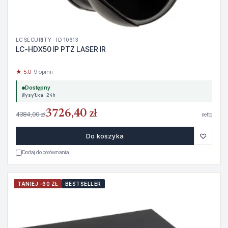
LC SECURITY · ID 10613
LC-HDX50 IP PTZ LASER IR
★ 5.0
· 9 opinii
Dostępny
Wysyłka 24h
3726,40 zł
4384,00 zł
netto
♡
Do koszyka
Dodaj do porównania
TANIEJ -60 ZŁ
BESTSELLER