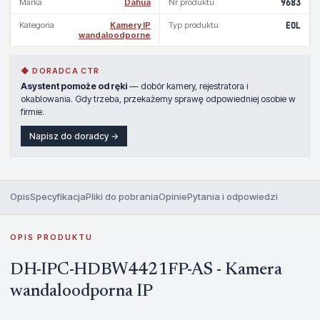
Marka
Dahua
Nr produktu
9683
Kategoria
Kamery IP
Typ produktu
EOL
wandaloodporne
◆ DORADCA CTR
Asystent pomoże od ręki
— dobór kamery, rejestratora i
okablowania. Gdy trzeba, przekażemy sprawę odpowiedniej osobie w
firmie.
Napisz do doradcy →
Opis
Specyfikacja
Pliki do pobrania
Opinie
Pytania i odpowiedzi
OPIS PRODUKTU
DH-IPC-HDBW4421FP-AS - Kamera
wandaloodporna IP