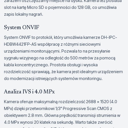
zarazem oszczędzamy miejsce na dysku. Kamera też posiada
slot na kartę Micro SD o pojemności do 128 GB, co umożliwia
zapis lokalny nagrań.
System ONVIF
System ONVIF to protokół, który umożliwia kamerze DH-IPC-
HDBW4421FP-AS współpracę z różnymi sieciowymi
urządzeniami monitorującymi. Pozwala to na przesyłanie
sygnału wizyjnego na odległość do 500 metrów za pomocą
kabla koncentrycznego. Prostota obsługi i wysoka
rozdzielczość sprawiają, że kamera jest idealnym urządzeniem
do modernizacji istniejących systemów monitoringu.
Analiza IVS i 4.0 MPx
Kamera oferuje maksymalną rozdzielczość 2688 x 1520 (4.0
MPx) dzięki przetwornikowi 1/3" Progressive Scan CMOS z
obiektywem 2.8 mm. Główna prędkość transmisji strumienia w
4.0 MPx wynosi 20 klatek na sekundę. Warto także zwrócić