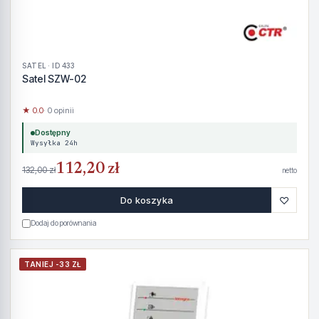
SATEL · ID 433
Satel SZW-02
★ 0.0
· 0 opinii
Dostępny
Wysyłka 24h
112,20 zł
132,00 zł
netto
♡
Do koszyka
Dodaj do porównania
TANIEJ -33 ZŁ