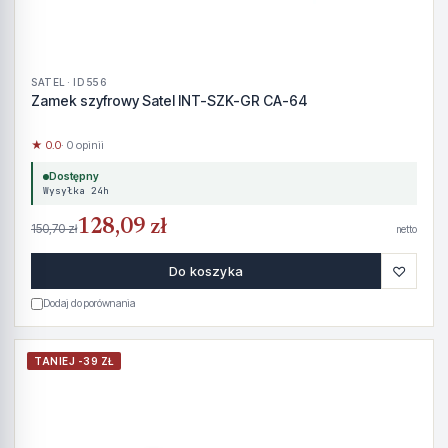
SATEL · ID 556
Zamek szyfrowy Satel INT-SZK-GR CA-64
★ 0.0
· 0 opinii
Dostępny
Wysyłka 24h
128,09 zł
150,70 zł
netto
♡
Do koszyka
Dodaj do porównania
TANIEJ -39 ZŁ