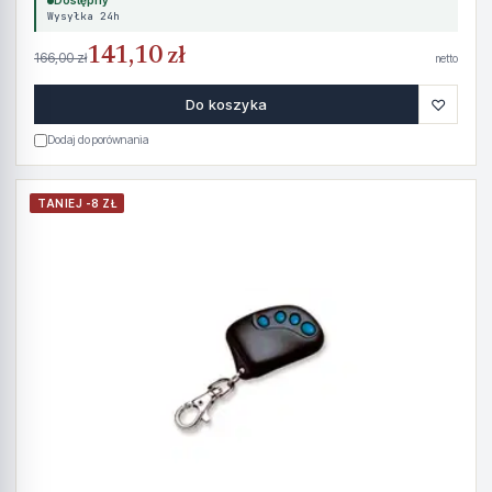
Dostępny
Wysyłka 24h
141,10 zł
166,00 zł
netto
♡
Do koszyka
Dodaj do porównania
TANIEJ -8 ZŁ