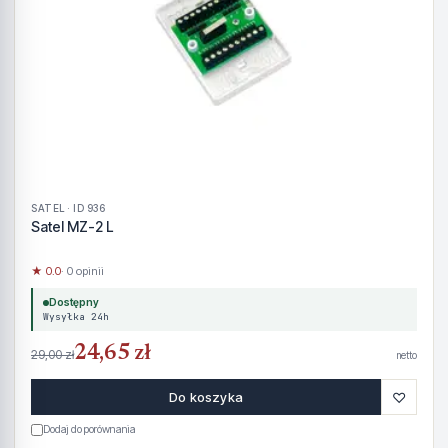
SATEL · ID 936
Satel MZ-2 L
★ 0.0
· 0 opinii
Dostępny
Wysyłka 24h
24,65 zł
29,00 zł
netto
♡
Do koszyka
Dodaj do porównania