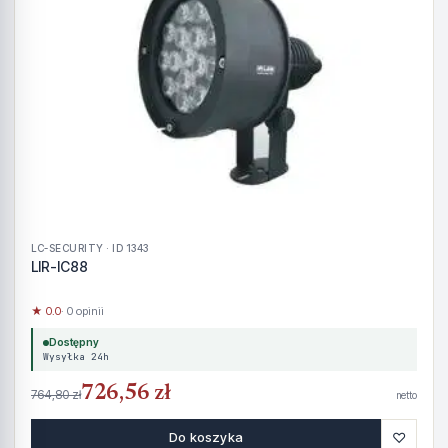
LC-SECURITY · ID 1343
LIR-IC88
★ 0.0
· 0 opinii
Dostępny
Wysyłka 24h
726,56 zł
764,80 zł
netto
♡
Do koszyka