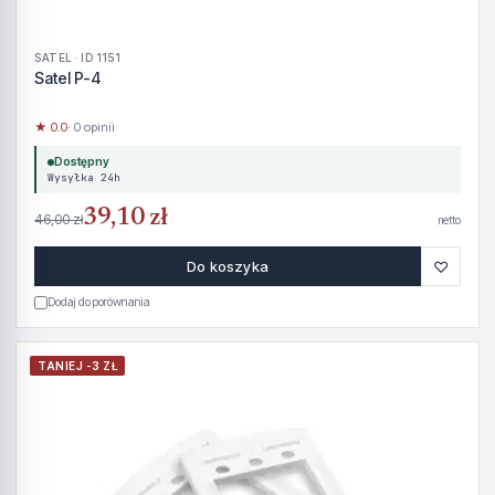
SATEL · ID 1151
Satel P-4
★ 0.0
· 0 opinii
Dostępny
Wysyłka 24h
39,10 zł
46,00 zł
netto
♡
Do koszyka
Dodaj do porównania
TANIEJ -3 ZŁ