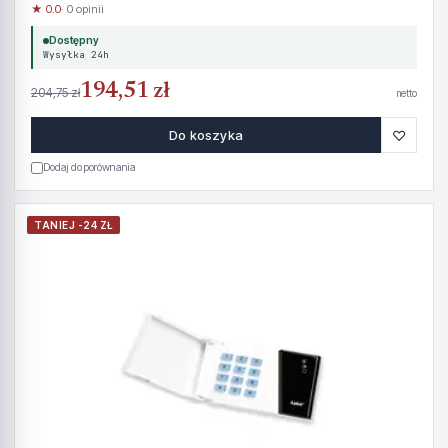
★ 0.0
· 0 opinii
Dostępny
Wysyłka 24h
194,51 zł
204,75 zł
netto
♡
Do koszyka
Dodaj do porównania
TANIEJ -24 ZŁ