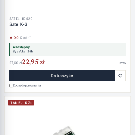
SATEL · ID 920
Satel K-3
★ 0.0
· 0 opinii
Dostępny
Wysyłka 24h
22,95 zł
27,00 zł
netto
♡
Do koszyka
Dodaj do porównania
TANIEJ -5 ZŁ