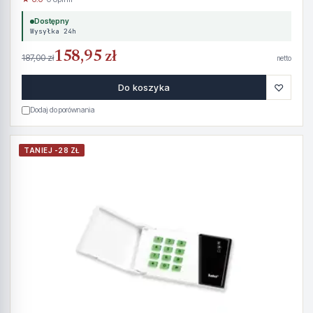
Dostępny
Wysyłka 24h
158,95 zł
187,00 zł
netto
♡
Do koszyka
Dodaj do porównania
TANIEJ -28 ZŁ