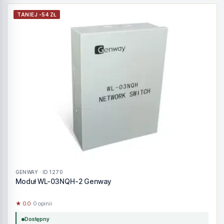
TANIEJ -54 ZŁ
GENWAY · ID 1270
Moduł WL-03NQH-2 Genway
★ 0.0
· 0 opinii
Dostępny