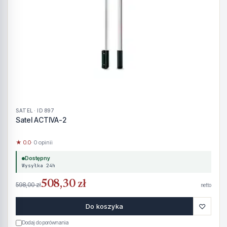
SATEL · ID 897
Satel ACTIVA-2
★ 0.0
· 0 opinii
Dostępny
Wysyłka 24h
508,30 zł
598,00 zł
netto
♡
Do koszyka
Dodaj do porównania