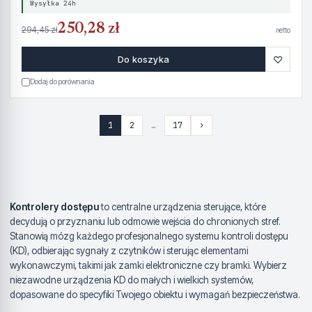
Wysyłka 24h
250,28 zł
294,45 zł
netto
♡
Do koszyka
Dodaj do porównania
1
2
…
17
›
Kontrolery dostępu
to centralne urządzenia sterujące, które
decydują o przyznaniu lub odmowie wejścia do chronionych stref.
Stanowią mózg każdego profesjonalnego systemu kontroli dostępu
(KD), odbierając sygnały z czytników i sterując elementami
wykonawczymi, takimi jak zamki elektroniczne czy bramki. Wybierz
niezawodne urządzenia KD do małych i wielkich systemów,
dopasowane do specyfiki Twojego obiektu i wymagań bezpieczeństwa.