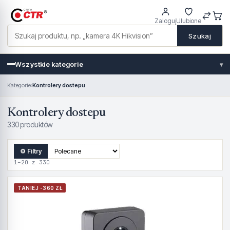
Zaloguj
Ulubione
Szukaj
Wszystkie kategorie
▾
Kategorie
›
Kontrolery dostepu
Kontrolery dostepu
330 produktów
⚙ Filtry
1–20 z 330
TANIEJ -360 ZŁ