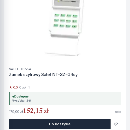
SATEL · ID 554
Zamek szyfrowy Satel INT-SZ-GRsy
★ 0.0
· 0 opinii
Dostępny
Wysyłka 24h
152,15 zł
179,00 zł
netto
♡
Do koszyka