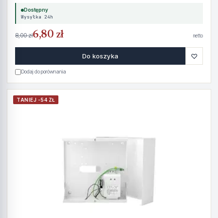
Dostępny
Wysyłka 24h
6,80 zł
8,00 zł
netto
♡
Do koszyka
Dodaj do porównania
TANIEJ -54 ZŁ