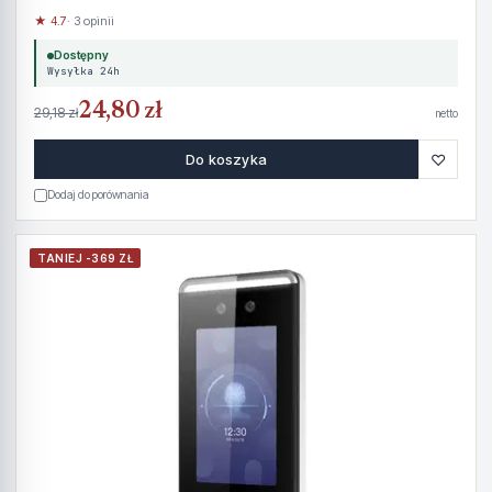
★ 4.7
· 3 opinii
Dostępny
Wysyłka 24h
24,80 zł
29,18 zł
netto
♡
Do koszyka
Dodaj do porównania
TANIEJ -369 ZŁ