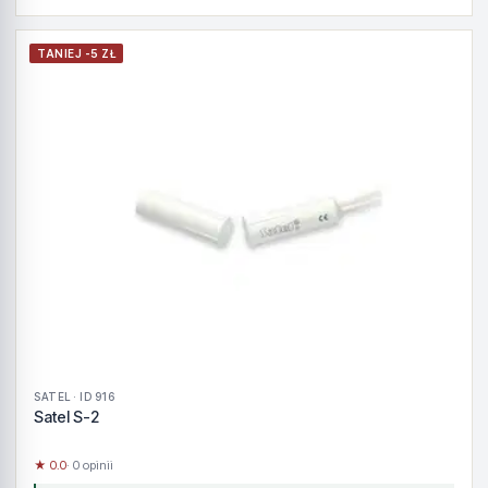
TANIEJ -5 ZŁ
SATEL · ID 916
Satel S-2
★ 0.0
· 0 opinii