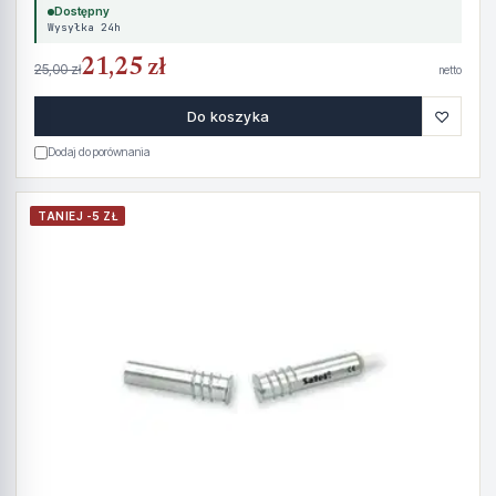
Dostępny
Wysyłka 24h
21,25 zł
25,00 zł
netto
♡
Do koszyka
Dodaj do porównania
TANIEJ -5 ZŁ