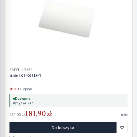
SATEL · ID 664
Satel KT-STD-1
★ 0.0
· 0 opinii
Dostępny
Wysyłka 24h
181,90 zł
214,00 zł
netto
♡
Do koszyka