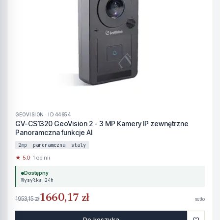
GEOVISION · ID 44654
GV-CS1320 GeoVision 2 - 3 MP Kamery IP zewnętrzne
Panoramczna funkcje AI
2mp
panoramczna
staly
★ 5.0
· 1 opinii
Dostępny
Wysyłka 24h
1660,17 zł
1953,15 zł
netto
♡
Do koszyka