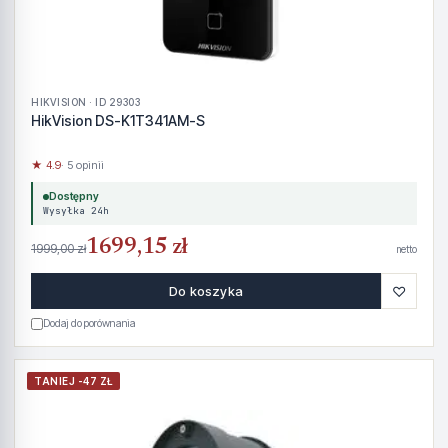
HIKVISION · ID 29303
HikVision DS-K1T341AM-S
★ 4.9
· 5 opinii
Dostępny
Wysyłka 24h
1699,15 zł
1999,00 zł
netto
♡
Do koszyka
Dodaj do porównania
TANIEJ -47 ZŁ