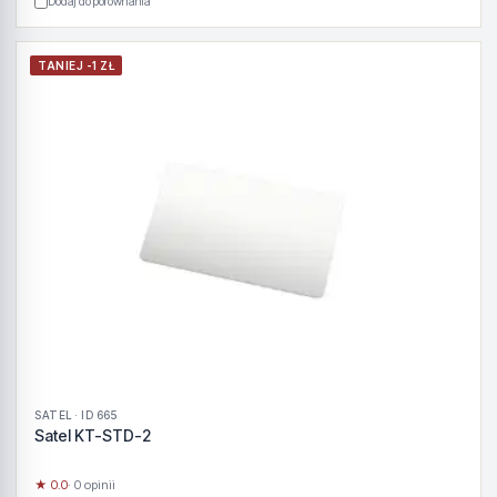
Dodaj do porównania
TANIEJ -1 ZŁ
SATEL · ID 665
Satel KT-STD-2
★ 0.0
· 0 opinii