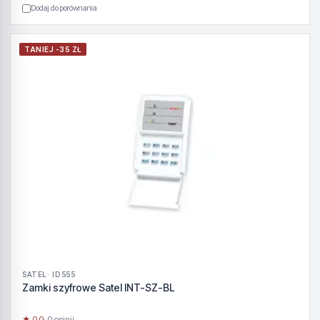
Dodaj do porównania
TANIEJ -35 ZŁ
SATEL · ID 555
Zamki szyfrowe Satel INT-SZ-BL
★ 0.0
· 0 opinii