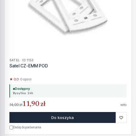
SATEL · ID 1153
Satel CZ-EMM POD
★ 0.0
· 0 opinii
Dostępny
Wysyłka 24h
11,90 zł
14,00 zł
netto
♡
Do koszyka
Dodaj do porównania