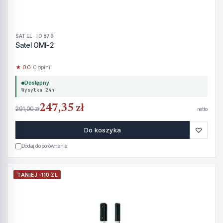
SATEL · ID 879
Satel OMI-2
★ 0.0
· 0 opinii
Dostępny
Wysyłka 24h
247,35 zł
291,00 zł
netto
♡
Do koszyka
Dodaj do porównania
TANIEJ -110 ZŁ