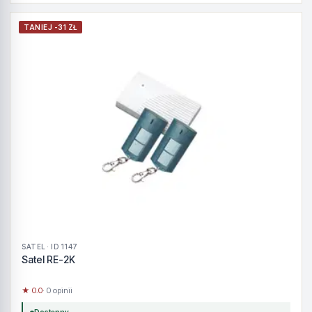
TANIEJ -31 ZŁ
SATEL · ID 1147
Satel RE-2K
★ 0.0
· 0 opinii