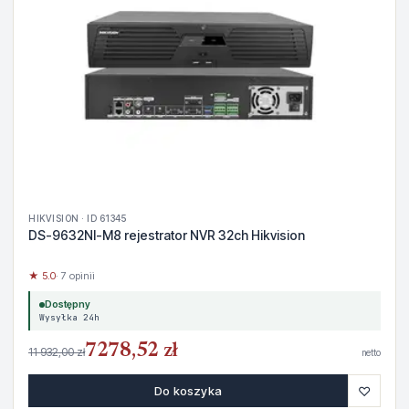
HIKVISION · ID 61345
DS-9632NI-M8 rejestrator NVR 32ch Hikvision
★ 5.0
· 7 opinii
Dostępny
Wysyłka 24h
7278,52 zł
11 932,00 zł
netto
♡
Do koszyka