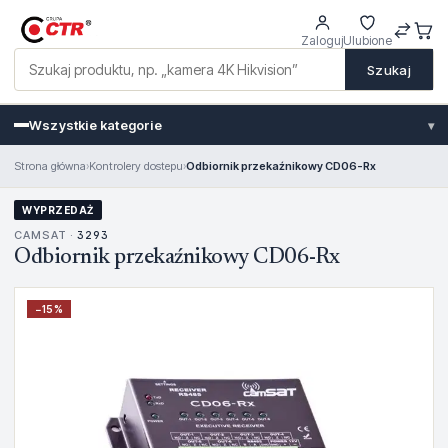
Zaloguj
Ulubione
Szukaj
Wszystkie kategorie
▾
Strona główna
›
Kontrolery dostepu
›
Odbiornik przekaźnikowy CD06-Rx
WYPRZEDAŻ
CAMSAT ·
3293
Odbiornik przekaźnikowy CD06-Rx
−
15
%