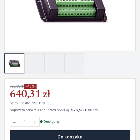
753,30 zł
−15%
640,31 zł
netto · brutto 787,58 zł
Najniższa cena z 30 dni przed obniżką:
926,56 zł
brutto
−
+
● Dostępny
Do koszyka