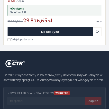
★ 5.0
· 7 opinii
Dostępny
Wysyłka 24h
29 876,65 zł
35 149,00 zł
netto
♡
Do koszyka
Dodaj do porównania
Od 2001 r. wyposażamy instalatorów, firmy i klientów indywidualnych w
sprawdzony sprzęt CCTV. Autoryzowany dystrybutor wiodących marek.
NEWSLETTER DLA INSTALATORÓW
WKRÓTCE
Zapisz