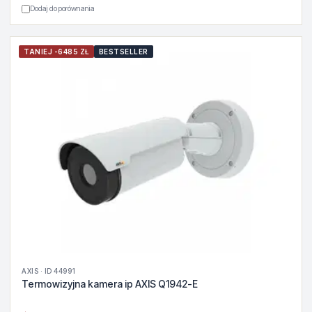
Dodaj do porównania
TANIEJ -6485 ZŁ
BESTSELLER
AXIS · ID 44991
Termowizyjna kamera ip AXIS Q1942-E