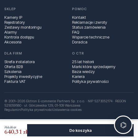
SKLEP
POMOC
Kamery IP
Kontakt
Rejestratory
Reklamacje i zwroty
Zestawy monitoringu
Status zamówienia
Alarmy
FAQ
Kontrola dostępu
Wsparcie techniczne
Akcesoria
Doradca
DLA FIRM
O CTR
Strefa instalatora
25 lat historii
Oferta B2B
Marki które sprzedajemy
Szkolenia
Baza wiedzy
Projekty inwestycyjne
Kariera
Faktura VAT
Polityka prywatności
© 2001–2026 Elctron E-commerce Partners Sp. z o.o. · NIP 5273052174 · REGON
525059580 · ul. Górczewska 129, 01‑109 Warszawa
Regulamin
Polityka prywatności
Ustawienia cookies
⌬
753,30 zł
Do koszyka
640,31 zł