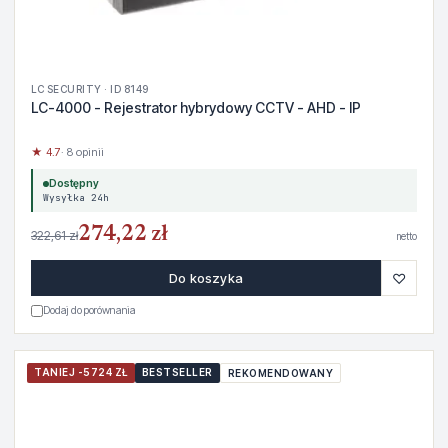
LC SECURITY · ID 8149
LC-4000 - Rejestrator hybrydowy CCTV - AHD - IP
★ 4.7
· 8 opinii
Dostępny
Wysyłka 24h
274,22 zł
322,61 zł
netto
♡
Do koszyka
Dodaj do porównania
TANIEJ -5724 ZŁ
BESTSELLER
REKOMENDOWANY