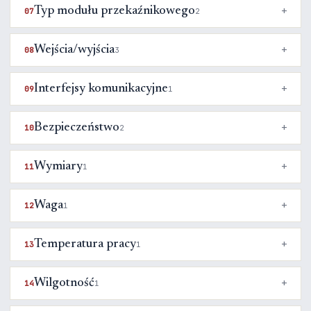
Typ modułu przekaźnikowego
07
2
Wejścia/wyjścia
08
3
Interfejsy komunikacyjne
09
1
Bezpieczeństwo
10
2
Wymiary
11
1
Waga
12
1
Temperatura pracy
13
1
Wilgotność
14
1