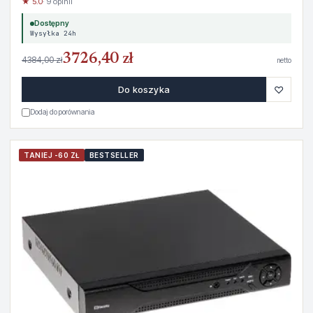
★ 5.0
· 9 opinii
Dostępny
Wysyłka 24h
3726,40 zł
4384,00 zł
netto
♡
Do koszyka
Dodaj do porównania
TANIEJ -60 ZŁ
BESTSELLER