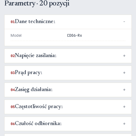
Parametry · 20 pozycji
Dane techniczne
01
1
Model
CD06-Rx
Napięcie zasilania
02
1
Prąd pracy
03
1
Zasięg działania
04
1
Częstotliwość pracy
05
1
Czułość odbiornika
06
1