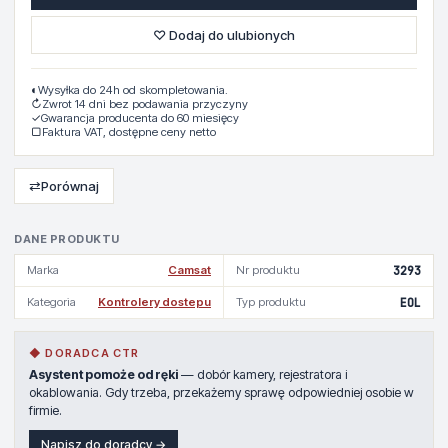
♡ Dodaj do ulubionych
◐
Wysyłka do 24h od skompletowania.
↻
Zwrot 14 dni bez podawania przyczyny
✓
Gwarancja producenta do 60 miesięcy
▢
Faktura VAT, dostępne ceny netto
⇄
Porównaj
DANE PRODUKTU
Marka
Camsat
Nr produktu
3293
Kategoria
Kontrolery dostepu
Typ produktu
EOL
◆ DORADCA CTR
Asystent pomoże od ręki
— dobór kamery, rejestratora i
okablowania. Gdy trzeba, przekażemy sprawę odpowiedniej osobie w
firmie.
Napisz do doradcy →