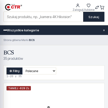
Zaloguj
Ulubione
Szukaj
Wszystkie kategorie
▾
Strona główna
›
Marki
›
BCS
BCS
35 produktów
⚙ Filtry
1–20 z 35
TANIEJ -829 ZŁ