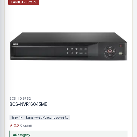
TANIEJ -372 ZŁ
BCS · ID 8752
BCS-NVR16045ME
8mp-4k
kamery-ip-lacznosc-wifi
★ 0.0
· 0 opinii
Dostępny