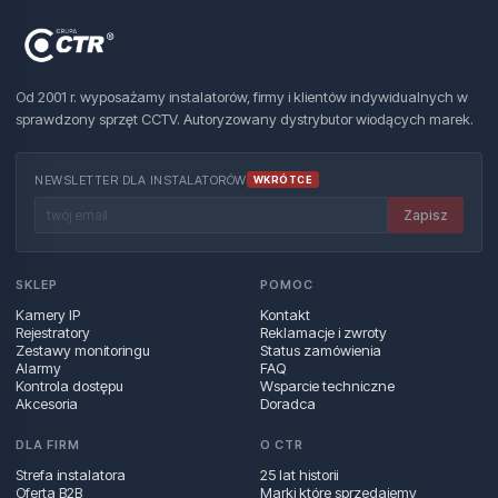
Od 2001 r. wyposażamy instalatorów, firmy i klientów indywidualnych w
sprawdzony sprzęt CCTV. Autoryzowany dystrybutor wiodących marek.
NEWSLETTER DLA INSTALATORÓW
WKRÓTCE
Zapisz
SKLEP
POMOC
Kamery IP
Kontakt
Rejestratory
Reklamacje i zwroty
Zestawy monitoringu
Status zamówienia
Alarmy
FAQ
Kontrola dostępu
Wsparcie techniczne
Akcesoria
Doradca
DLA FIRM
O CTR
Strefa instalatora
25 lat historii
Oferta B2B
Marki które sprzedajemy