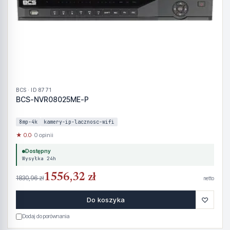
BCS · ID 8771
BCS-NVR08025ME-P
8mp-4k
kamery-ip-lacznosc-wifi
★ 0.0
· 0 opinii
Dostępny
Wysyłka 24h
1556,32 zł
1830,96 zł
netto
♡
Do koszyka
Dodaj do porównania