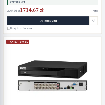
Wysyłka 24h
1714,67 zł
2017,26 zł
netto
♡
Do koszyka
Dodaj do porównania
TANIEJ -210 ZŁ