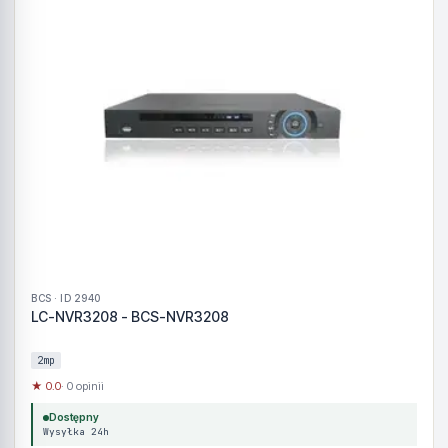
BCS · ID 2940
LC-NVR3208 - BCS-NVR3208
2mp
★ 0.0
· 0 opinii
Dostępny
Wysyłka 24h