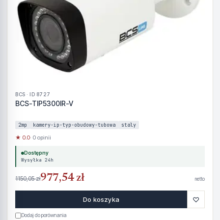
BCS · ID 8727
BCS-TIP5300IR-V
2mp
kamery-ip-typ-obudowy-tubowa
staly
★ 0.0
· 0 opinii
Dostępny
Wysyłka 24h
977,54 zł
1150,05 zł
netto
♡
Do koszyka
Dodaj do porównania