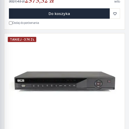
2573,32 zł
3027,43 zł
netto
♡
Do koszyka
Dodaj do porównania
TANIEJ -374 ZŁ