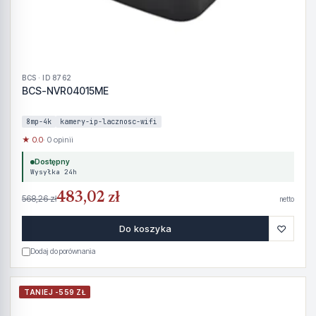
BCS · ID 8762
BCS-NVR04015ME
8mp-4k
kamery-ip-lacznosc-wifi
★ 0.0
· 0 opinii
Dostępny
Wysyłka 24h
483,02 zł
568,26 zł
netto
♡
Do koszyka
Dodaj do porównania
TANIEJ -559 ZŁ