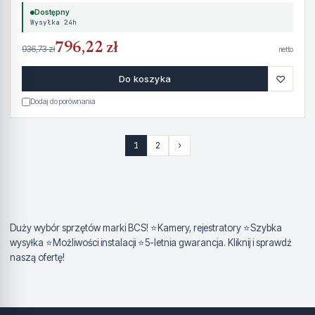
Dostępny
Wysyłka 24h
796,22 zł
936,73 zł
netto
♡
Do koszyka
Dodaj do porównania
1
2
›
Duży wybór sprzętów marki BCS! ⭐Kamery, rejestratory ⭐Szybka
wysyłka ⭐Możliwości instalacji ⭐5-letnia gwarancja. Kliknij i sprawdź
naszą ofertę!