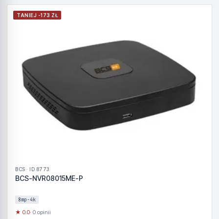
TANIEJ -173 ZŁ
BCS · ID 8773
BCS-NVR08015ME-P
8mp-4k
★ 0.0
· 0 opinii