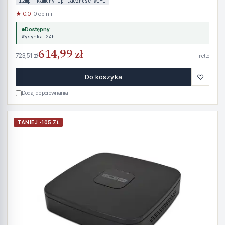
12mp
kamery-ip-lacznosc-wifi
★ 0.0
· 0 opinii
Dostępny
Wysyłka 24h
614,99 zł
723,51 zł
netto
♡
Do koszyka
Dodaj do porównania
TANIEJ -105 ZŁ