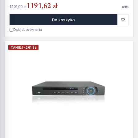
1191,62 zł
1401,90 zł
netto
♡
Do koszyka
Dodaj do porównania
TANIEJ -261 ZŁ