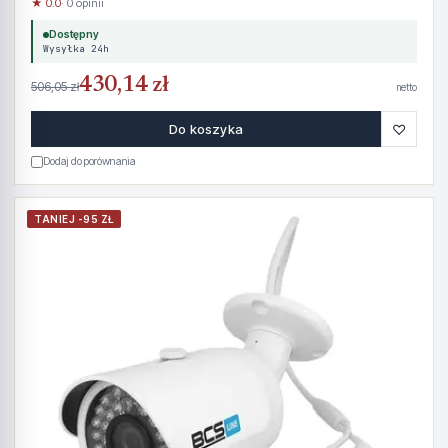
★ 0.0
· 0 opinii
Dostępny
Wysyłka 24h
430,14 zł
506,05 zł
netto
♡
Do koszyka
Dodaj do porównania
TANIEJ -95 ZŁ