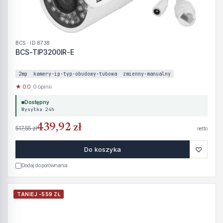
BCS · ID 8738
BCS-TIP3200IR-E
2mp
kamery-ip-typ-obudowy-tubowa
zmienny-manualny
★ 0.0
· 0 opinii
Dostępny
Wysyłka 24h
439,92 zł
517,55 zł
netto
♡
Do koszyka
Dodaj do porównania
TANIEJ -559 ZŁ