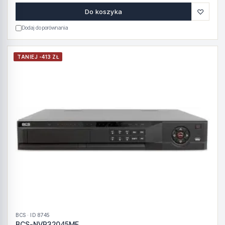
♡
Do koszyka
Dodaj do porównania
TANIEJ -413 ZŁ
BCS · ID 8745
BCS-NVR32045ME