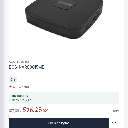
BCS · ID 8760
BCS-NVR08015ME
5mp
★ 0.0
· 0 opinii
Dostępny
Wysyłka 24h
576,28 zł
677,98 zł
netto
♡
Do koszyka