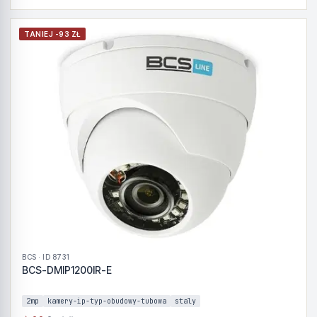
TANIEJ -93 ZŁ
BCS · ID 8731
BCS-DMIP1200IR-E
2mp
kamery-ip-typ-obudowy-tubowa
staly