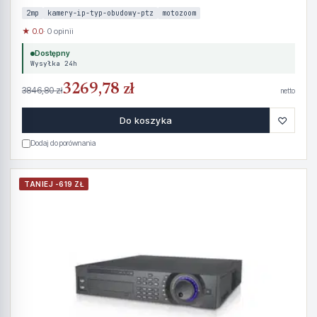
2mp
kamery-ip-typ-obudowy-ptz
motozoom
★ 0.0
· 0 opinii
Dostępny
Wysyłka 24h
3269,78 zł
3846,80 zł
netto
♡
Do koszyka
Dodaj do porównania
TANIEJ -619 ZŁ