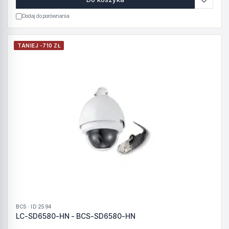
Dodaj do porównania
TANIEJ -710 ZŁ
BCS · ID 2594
LC-SD6580-HN - BCS-SD6580-HN