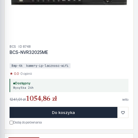
BCS · ID 8748
BCS-NVR32025ME
8mp-4k
kamery-ip-lacznosc-wifi
★ 0.0
· 0 opinii
Dostępny
Wysyłka 24h
1054,86 zł
1241,01 zł
netto
♡
Do koszyka
Dodaj do porównania