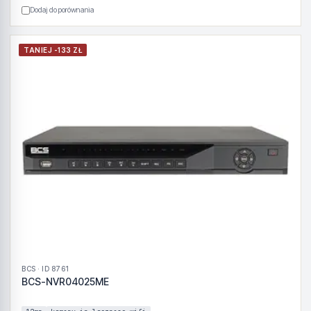
Dodaj do porównania
TANIEJ -133 ZŁ
BCS · ID 8761
BCS-NVR04025ME