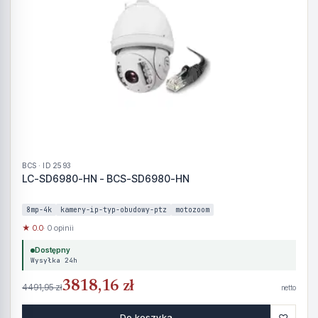
BCS · ID 2593
LC-SD6980-HN - BCS-SD6980-HN
8mp-4k
kamery-ip-typ-obudowy-ptz
motozoom
★ 0.0
· 0 opinii
Dostępny
Wysyłka 24h
3818,16 zł
4491,95 zł
netto
♡
Do koszyka