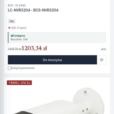
BCS · ID 2942
LC-NVR3204 - BCS-NVR3204
2mp
★ 0.0
· 0 opinii
Dostępny
Wysyłka 24h
1203,34 zł
1415,70 zł
netto
♡
Do koszyka
Dodaj do porównania
TANIEJ -212 ZŁ