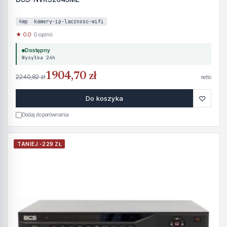
4mp
kamery-ip-lacznosc-wifi
★ 0.0
· 0 opinii
Dostępny
Wysyłka 24h
1904,70 zł
2240,82 zł
netto
♡
Do koszyka
Dodaj do porównania
TANIEJ -229 ZŁ