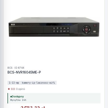
BCS · ID 8764
BCS-NVR16045ME-P
1-13-mp
kamery-ip-lacznosc-wifi
★ 0.0
· 0 opinii
Dostępny
Wysyłka 24h