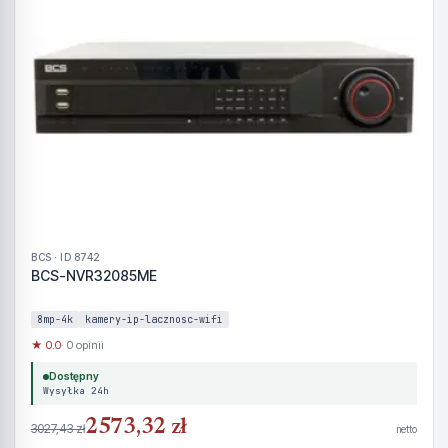
BCS · ID 8742
BCS-NVR32085ME
8mp-4k
kamery-ip-lacznosc-wifi
★ 0.0
· 0 opinii
Dostępny
Wysyłka 24h
2573,32 zł
3027,43 zł
netto