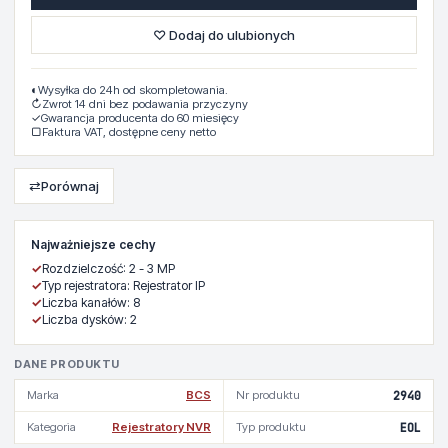
♡ Dodaj do ulubionych
◐
Wysyłka do 24h od skompletowania.
↻
Zwrot 14 dni bez podawania przyczyny
✓
Gwarancja producenta do 60 miesięcy
▢
Faktura VAT, dostępne ceny netto
⇄
Porównaj
Najważniejsze cechy
✓
Rozdzielczość: 2 - 3 MP
✓
Typ rejestratora: Rejestrator IP
✓
Liczba kanałów: 8
✓
Liczba dysków: 2
DANE PRODUKTU
Marka
BCS
Nr produktu
2940
Kategoria
Rejestratory NVR
Typ produktu
EOL