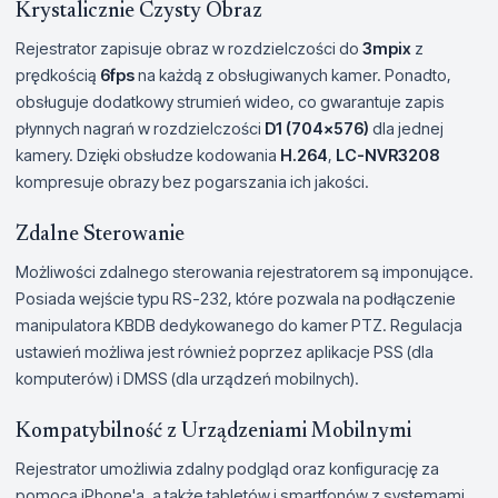
Krystalicznie Czysty Obraz
Rejestrator zapisuje obraz w rozdzielczości do
3mpix
z
prędkością
6fps
na każdą z obsługiwanych kamer. Ponadto,
obsługuje dodatkowy strumień wideo, co gwarantuje zapis
płynnych nagrań w rozdzielczości
D1 (704x576)
dla jednej
kamery. Dzięki obsłudze kodowania
H.264
,
LC-NVR3208
kompresuje obrazy bez pogarszania ich jakości.
Zdalne Sterowanie
Możliwości zdalnego sterowania rejestratorem są imponujące.
Posiada wejście typu RS-232, które pozwala na podłączenie
manipulatora KBDB dedykowanego do kamer PTZ. Regulacja
ustawień możliwa jest również poprzez aplikacje PSS (dla
komputerów) i DMSS (dla urządzeń mobilnych).
Kompatybilność z Urządzeniami Mobilnymi
Rejestrator umożliwia zdalny podgląd oraz konfigurację za
pomocą iPhone'a, a także tabletów i smartfonów z systemami