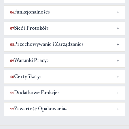
Funkcjonalność
06
5
Sieć i Protokół
07
3
Przechowywanie i Zarządzanie
08
3
Warunki Pracy
09
2
Certyfikaty
10
1
Dodatkowe Funkcje
11
3
Zawartość Opakowania
12
6