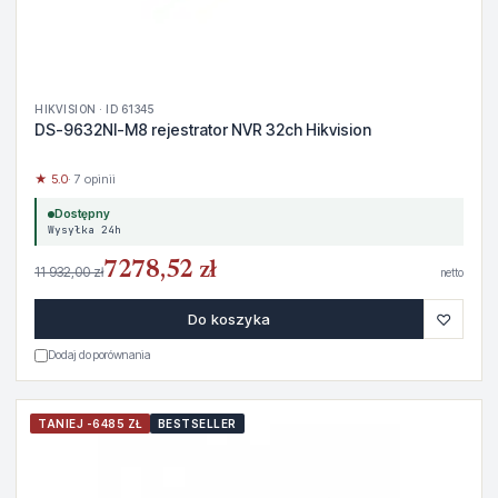
HIKVISION · ID 61345
DS-9632NI-M8 rejestrator NVR 32ch Hikvision
★ 5.0
· 7 opinii
Dostępny
Wysyłka 24h
7278,52 zł
11 932,00 zł
netto
♡
Do koszyka
Dodaj do porównania
TANIEJ -6485 ZŁ
BESTSELLER