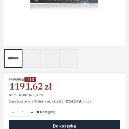
1401,90 zł
−15%
1191,62 zł
netto · brutto 1465,69 zł
Najniższa cena z 30 dni przed obniżką:
1724,34 zł
brutto
−
+
● Dostępny
Do koszyka