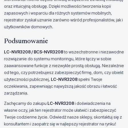
oraz intuicyjną obsługę. Dzięki możliwości tworzenia kopii
zapasowych i wsparciu dla różnych systemów mobilnych,
rejestrator zyskał uznanie zarówno wśród profesjonalistów, jak i
użytkowników domowych.
Podsumowanie
LC-NVR3208 / BCS-NVR3208
to wszechstronne i niezawodne
rozwiązanie do systemu monitoringu, które łączy w sobie
zaawansowane funkcje z niezwykle prostą obsługą. Niezależnie
od tego, czy potrzebujesz zabezpieczyć firmę, dom, czy obiekt
użyteczności publicznej,
LC-NVR3208
spełni Twoje
oczekiwania, zapewniając najwyższą jakość obrazu i łatwość
zarządzania.
Zachęcamy do zakupu
LC-NVR3208
i doświadczenia na
własne oczy, jak ten rejestrator może ułatwić i zabezpieczyć
Twoje codzienne życie. Odwiedź nasze sklepy, skontaktuj się z
konsultantem i zaopatrz się w najlepszy rejestrator na rynku!