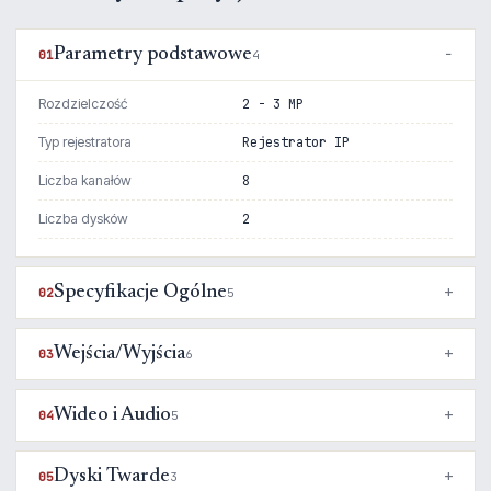
Parametry podstawowe
01
4
Rozdzielczość
2 - 3 MP
Typ rejestratora
Rejestrator IP
Liczba kanałów
8
Liczba dysków
2
Specyfikacje Ogólne
02
5
Wejścia/Wyjścia
03
6
Wideo i Audio
04
5
Dyski Twarde
05
3