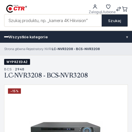
Zaloguj
Ulubione
Szukaj
Wszystkie kategorie
▾
Strona główna
›
Rejestratory NVR
›
LC-NVR3208 - BCS-NVR3208
WYPRZEDAŻ
BCS ·
2940
LC-NVR3208 - BCS-NVR3208
−
15
%