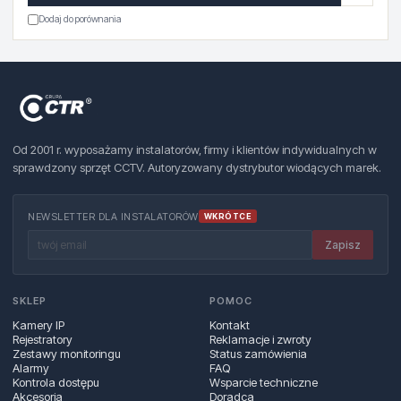
Dodaj do porównania
Od 2001 r. wyposażamy instalatorów, firmy i klientów indywidualnych w
sprawdzony sprzęt CCTV. Autoryzowany dystrybutor wiodących marek.
NEWSLETTER DLA INSTALATORÓW
WKRÓTCE
Zapisz
SKLEP
POMOC
Kamery IP
Kontakt
Rejestratory
Reklamacje i zwroty
Zestawy monitoringu
Status zamówienia
Alarmy
FAQ
Kontrola dostępu
Wsparcie techniczne
Akcesoria
Doradca