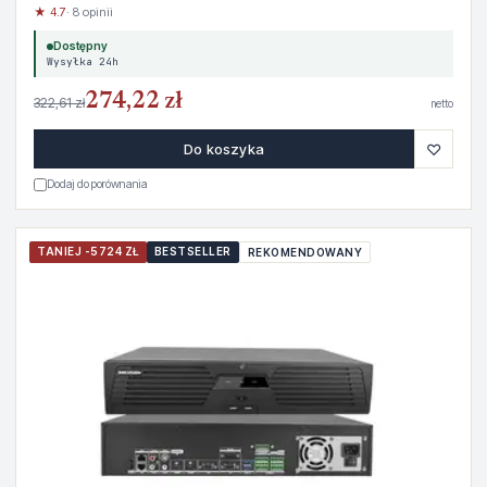
★ 4.7
· 8 opinii
Dostępny
Wysyłka 24h
274,22 zł
322,61 zł
netto
♡
Do koszyka
Dodaj do porównania
TANIEJ -5724 ZŁ
BESTSELLER
REKOMENDOWANY