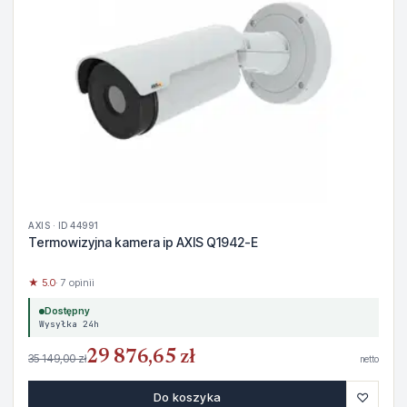
AXIS · ID 44991
Termowizyjna kamera ip AXIS Q1942-E
★ 5.0
· 7 opinii
Dostępny
Wysyłka 24h
29 876,65 zł
35 149,00 zł
netto
♡
Do koszyka