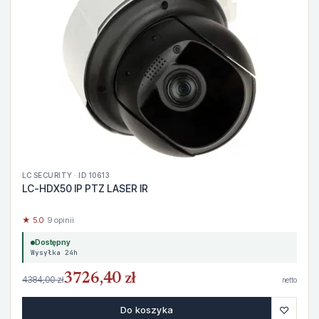
LC SECURITY · ID 10613
LC-HDX50 IP PTZ LASER IR
★ 5.0
· 9 opinii
Dostępny
Wysyłka 24h
3726,40 zł
4384,00 zł
netto
♡
Do koszyka