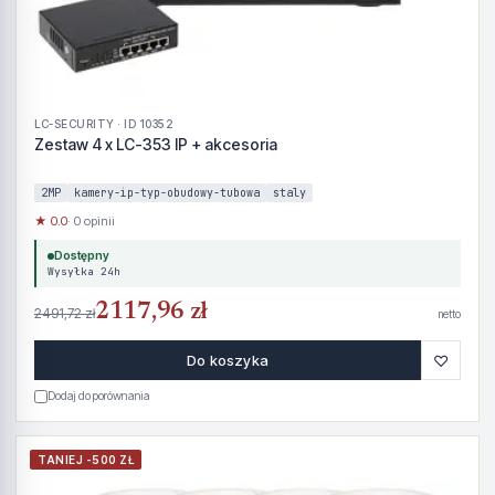
LC-SECURITY · ID 10352
Zestaw 4 x LC-353 IP + akcesoria
2MP
kamery-ip-typ-obudowy-tubowa
staly
★ 0.0
· 0 opinii
Dostępny
Wysyłka 24h
2117,96 zł
2491,72 zł
netto
♡
Do koszyka
Dodaj do porównania
TANIEJ -500 ZŁ