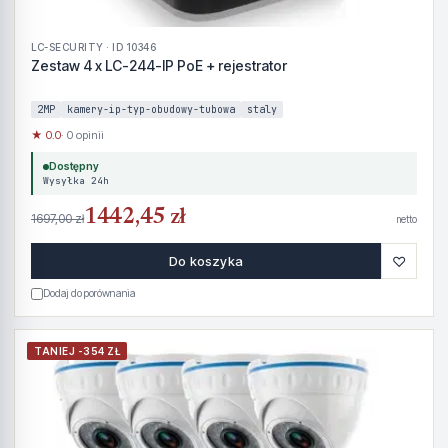
LC-SECURITY · ID 10346
Zestaw 4 x LC-244-IP PoE + rejestrator
2MP
kamery-ip-typ-obudowy-tubowa
staly
★ 0.0
· 0 opinii
Dostępny
Wysyłka 24h
1442,45 zł
1697,00 zł
netto
♡
Do koszyka
Dodaj do porównania
TANIEJ -354 ZŁ