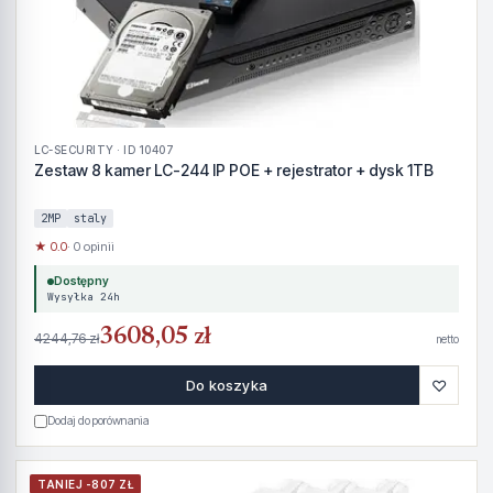
LC-SECURITY · ID 10407
Zestaw 8 kamer LC-244 IP POE + rejestrator + dysk 1TB
2MP
staly
★ 0.0
· 0 opinii
Dostępny
Wysyłka 24h
3608,05 zł
4244,76 zł
netto
♡
Do koszyka
Dodaj do porównania
TANIEJ -807 ZŁ