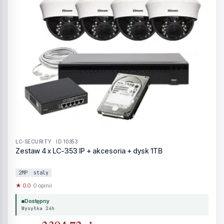
LC-SECURITY · ID 10353
Zestaw 4 x LC-353 IP + akcesoria + dysk 1TB
2MP
staly
★ 0.0
· 0 opinii
Dostępny
Wysyłka 24h