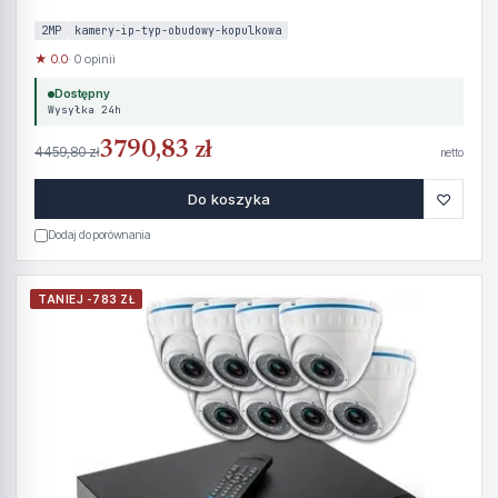
2MP
kamery-ip-typ-obudowy-kopulkowa
★ 0.0
· 0 opinii
Dostępny
Wysyłka 24h
3790,83 zł
4459,80 zł
netto
♡
Do koszyka
Dodaj do porównania
TANIEJ -783 ZŁ