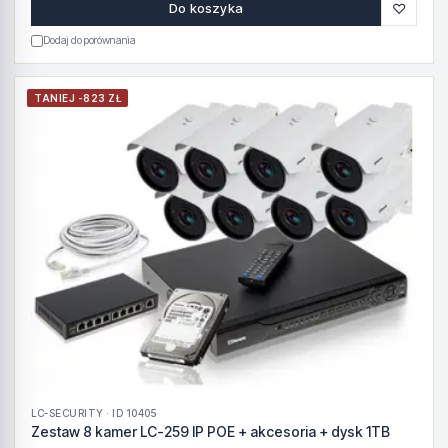
♡
Do koszyka
Dodaj do porównania
TANIEJ -823 ZŁ
LC-SECURITY · ID 10405
Zestaw 8 kamer LC-259 IP POE + akcesoria + dysk 1TB