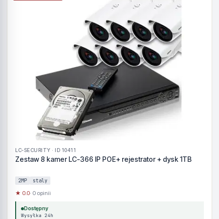
LC-SECURITY · ID 10411
Zestaw 8 kamer LC-366 IP POE+ rejestrator + dysk 1TB
2MP
staly
★ 0.0
· 0 opinii
Dostępny
Wysyłka 24h