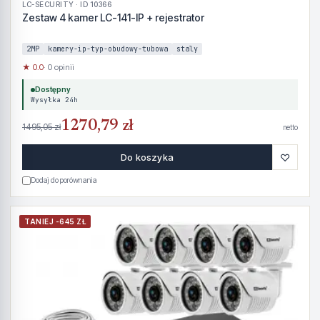
LC-SECURITY · ID 10366
Zestaw 4 kamer LC-141-IP + rejestrator
2MP
kamery-ip-typ-obudowy-tubowa
staly
★ 0.0
· 0 opinii
Dostępny
Wysyłka 24h
1270,79 zł
1495,05 zł
netto
♡
Do koszyka
Dodaj do porównania
TANIEJ -645 ZŁ