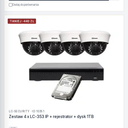
Dodaj do porównania
TANIEJ -440 ZŁ
LC-SECURITY · ID 10351
Zestaw 4 x LC-353 IP + rejestrator + dysk 1TB