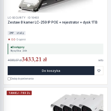
LC-SECURITY · ID 10403
Zestaw 8 kamer LC-259 IP POE + rejestrator + dysk 1TB
2MP
staly
★ 0.0
· 0 opinii
Dostępny
Wysyłka 24h
3433,21 zł
4039,07 zł
netto
♡
Do koszyka
Dodaj do porównania
TANIEJ -783 ZŁ