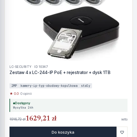
LC-SECURITY · ID 10347
Zestaw 4 x LC-244-IP PoE + rejestrator + dysk 1TB
2MP
kamery-ip-typ-obudowy-kopulkowa
staly
★ 0.0
· 0 opinii
Dostępny
Wysyłka 24h
1629,21 zł
1916,72 zł
netto
♡
Do koszyka