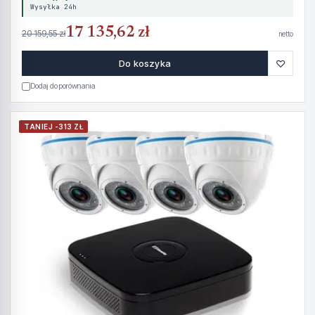
Wysyłka 24h
17 135,62 zł
20 159,55 zł
netto
♡
Do koszyka
Dodaj do porównania
TANIEJ -313 ZŁ