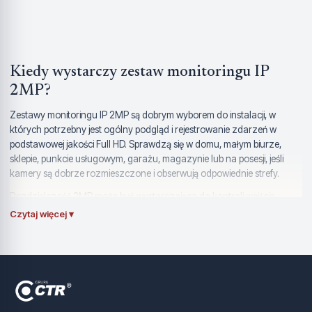
Kiedy wystarczy zestaw monitoringu IP
2MP?
Zestawy monitoringu IP 2MP są dobrym wyborem do instalacji, w
których potrzebny jest ogólny podgląd i rejestrowanie zdarzeń w
podstawowej jakości Full HD. Sprawdzą się w domu, małym biurze,
sklepie, punkcie usługowym, garażu, magazynie lub na posesji, jeśli
kamery są dobrze rozmieszczone i obserwują odpowiednie strefy.
Rozdzielczość 2MP może być wystarczająca do kontroli wejścia,
korytarza, podjazdu, bramy, zaplecza lub niewielkiego pomieszczenia.
Czytaj więcej ▾
Trzeba jednak pamiętać, że przy większych odległościach i potrzebie
rozpoznawania drobnych szczegółów lepiej rozważyć wyższą
rozdzielczość, np. 4MP lub 5MP. Dobór zależy od miejsca montażu i
oczekiwań wobec obrazu.
Zalety niższej rozdzielczości w monitoringu