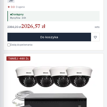
2MP
★ 0.0
· 0 opinii
Dostępny
Wysyłka 24h
2026,57 zł
2384,20 zł
netto
♡
Do koszyka
Dodaj do porównania
TANIEJ -460 ZŁ