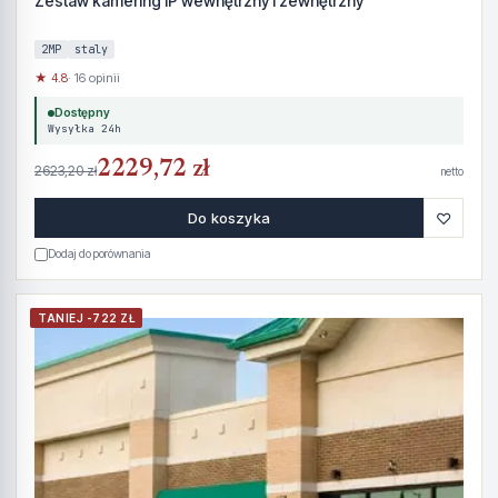
Zestaw kamering IP wewnętrzny i zewnętrzny
2MP
staly
★ 4.8
· 16 opinii
Dostępny
Wysyłka 24h
2229,72 zł
2623,20 zł
netto
♡
Do koszyka
Dodaj do porównania
TANIEJ -722 ZŁ