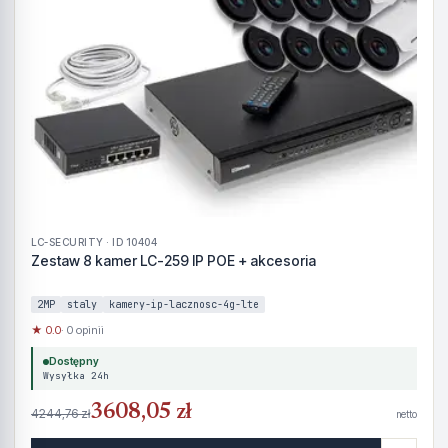
LC-SECURITY · ID 10404
Zestaw 8 kamer LC-259 IP POE + akcesoria
2MP
staly
kamery-ip-lacznosc-4g-lte
★ 0.0
· 0 opinii
Dostępny
Wysyłka 24h
3608,05 zł
4244,76 zł
netto