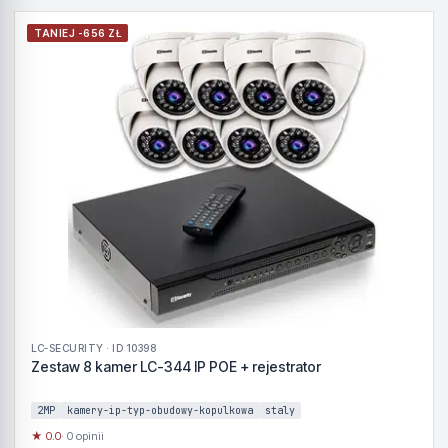
TANIEJ -656 ZŁ
LC-SECURITY · ID 10398
Zestaw 8 kamer LC-344 IP POE + rejestrator
2MP
kamery-ip-typ-obudowy-kopulkowa
staly
★ 0.0
· 0 opinii