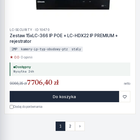
LC-SECURITY · ID 10470
Zestaw 15xLC-366 IP POE + LC-HDX22 IP PREMIUM +
rejestrator
2MP
kamery-ip-typ-obudowy-ptz
staly
★ 0.0
· 0 opinii
Dostępny
Wysyłka 24h
7706,40 zł
9066,35 zł
netto
♡
Do koszyka
Dodaj do porównania
1
2
›