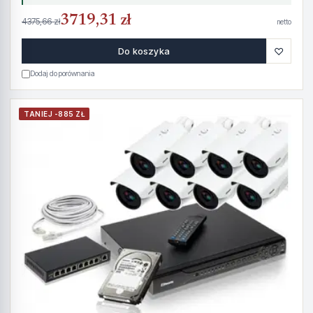
3719,31 zł
4375,66 zł
netto
♡
Do koszyka
Dodaj do porównania
TANIEJ -885 ZŁ