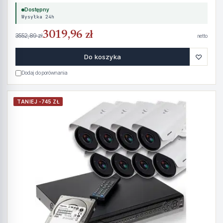
Dostępny
Wysyłka 24h
3019,96 zł
3552,89 zł
netto
♡
Do koszyka
Dodaj do porównania
TANIEJ -745 ZŁ