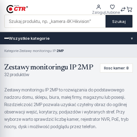
Zaloguj
Ulubione
Szukaj
Wszystkie kategorie
▾
Kategorie
›
Zestawy monitoringu IP
›
2MP
Zestawy monitoringu IP 2MP
Ilosc kamer: 8
32 produktów
Zestawy monitoringu IP 2MP to rozwiązania do podstawowego
nadzoru domu, sklepu, biura, małej firmy, magazynu lub posesji.
Rozdzielczość 2MP pozwala uzyskać czytelny obraz do ogólnej
obserwacji wejść, korytarzy, podjazdów i wybranych stref. Przy
wyborze warto sprawdzić liczbę kamer, rejestrator NVR, PoE, tryb
nocny, dysk i możliwość podglądu przez telefon.