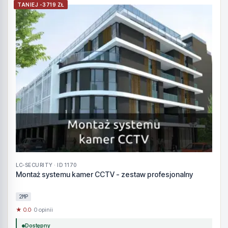
TANIEJ -3719 ZŁ
LC-SECURITY · ID 1170
Montaż systemu kamer CCTV - zestaw profesjonalny
2MP
★ 0.0
· 0 opinii
Dostępny