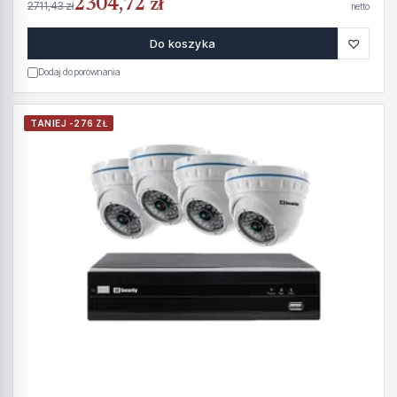
2304,72 zł
2711,43 zł
netto
♡
Do koszyka
Dodaj do porównania
TANIEJ -276 ZŁ