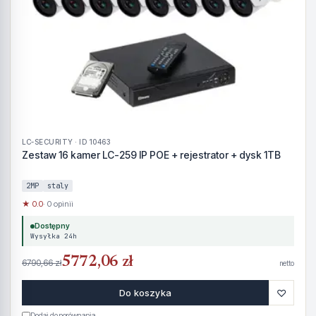
LC-SECURITY · ID 10463
Zestaw 16 kamer LC-259 IP POE + rejestrator + dysk 1TB
2MP
staly
★ 0.0
· 0 opinii
Dostępny
Wysyłka 24h
5772,06 zł
6790,66 zł
netto
♡
Do koszyka
Dodaj do porównania