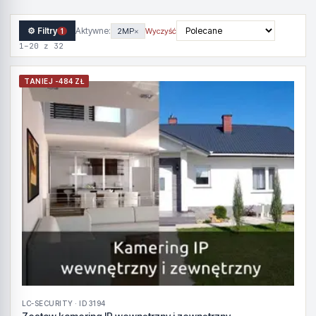
⚙ Filtry
Aktywne:
2MP
×
Wyczyść
1
1–20 z 32
TANIEJ -484 ZŁ
LC-SECURITY · ID 3194