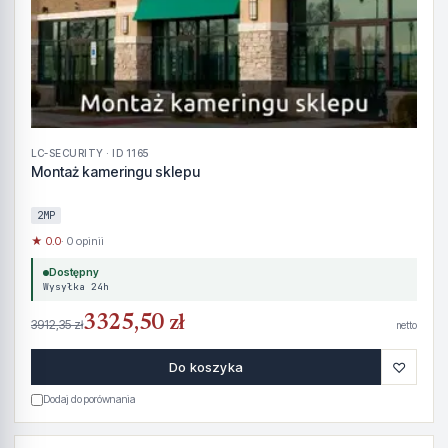
LC-SECURITY · ID 1165
Montaż kameringu sklepu
2MP
★ 0.0
· 0 opinii
Dostępny
Wysyłka 24h
3325,50 zł
3912,35 zł
netto
♡
Do koszyka
Dodaj do porównania