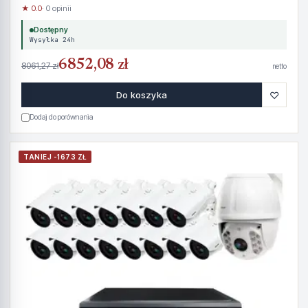
★ 0.0
· 0 opinii
Dostępny
Wysyłka 24h
6852,08 zł
8061,27 zł
netto
♡
Do koszyka
Dodaj do porównania
TANIEJ -1673 ZŁ