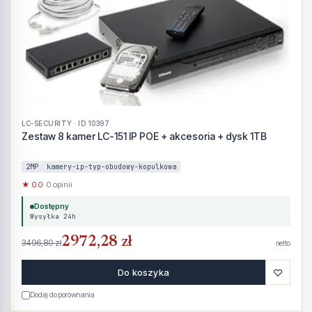
LC-SECURITY · ID 10397
Zestaw 8 kamer LC-151 IP POE + akcesoria + dysk 1TB
2MP
kamery-ip-typ-obudowy-kopulkowa
★ 0.0
· 0 opinii
Dostępny
Wysyłka 24h
2972,28 zł
3496,80 zł
netto
♡
Do koszyka
Dodaj do porównania