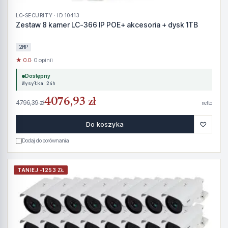
LC-SECURITY · ID 10413
Zestaw 8 kamer LC-366 IP POE+ akcesoria + dysk 1TB
2MP
★ 0.0
· 0 opinii
Dostępny
Wysyłka 24h
4076,93 zł
4796,39 zł
netto
♡
Do koszyka
Dodaj do porównania
TANIEJ -1253 ZŁ