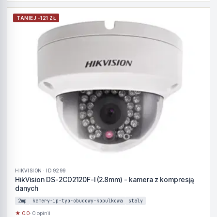
TANIEJ -121 ZŁ
HIKVISION · ID 9299
HikVision DS-2CD2120F-I (2.8mm) - kamera z kompresją
danych
2mp
kamery-ip-typ-obudowy-kopulkowa
staly
★ 0.0
· 0 opinii