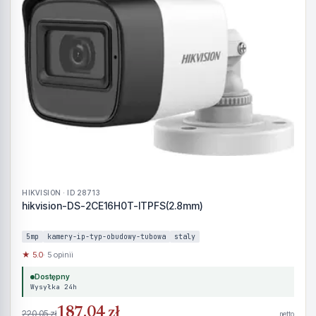
HIKVISION · ID 28713
hikvision-DS-2CE16H0T-ITPFS(2.8mm)
5mp
kamery-ip-typ-obudowy-tubowa
staly
★ 5.0
· 5 opinii
Dostępny
Wysyłka 24h
187,04 zł
220,05 zł
netto