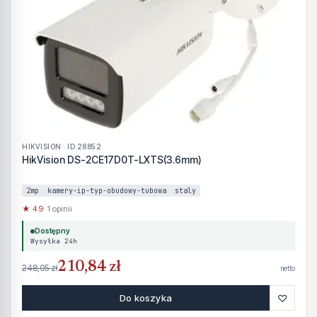
HIKVISION · ID 28852
HikVision DS-2CE17D0T-LXTS(3.6mm)
2mp
kamery-ip-typ-obudowy-tubowa
staly
★ 4.9
· 1 opinii
Dostępny
Wysyłka 24h
210,84 zł
248,05 zł
netto
♡
Do koszyka