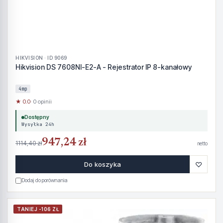
HIKVISION · ID 9069
Hikvision DS 7608NI-E2-A - Rejestrator IP 8-kanałowy
4mp
★ 0.0
· 0 opinii
Dostępny
Wysyłka 24h
947,24 zł
1114,40 zł
netto
♡
Do koszyka
Dodaj do porównania
TANIEJ -106 ZŁ