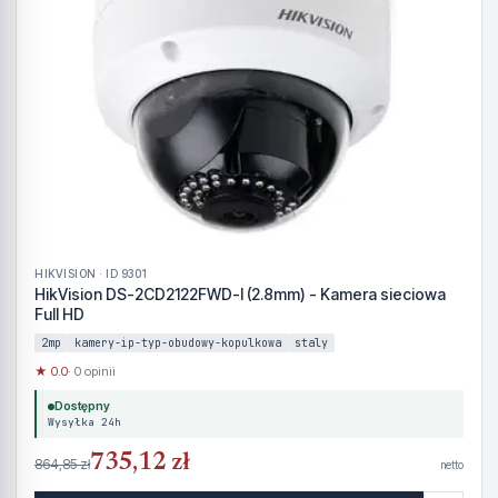
HIKVISION · ID 9301
HikVision DS-2CD2122FWD-I (2.8mm) - Kamera sieciowa
Full HD
2mp
kamery-ip-typ-obudowy-kopulkowa
staly
★ 0.0
· 0 opinii
Dostępny
Wysyłka 24h
735,12 zł
864,85 zł
netto