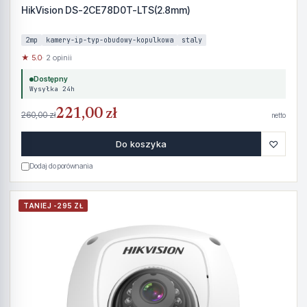
HikVision DS-2CE78D0T-LTS(2.8mm)
2mp
kamery-ip-typ-obudowy-kopulkowa
staly
★ 5.0
· 2 opinii
Dostępny
Wysyłka 24h
221,00 zł
260,00 zł
netto
♡
Do koszyka
Dodaj do porównania
TANIEJ -295 ZŁ