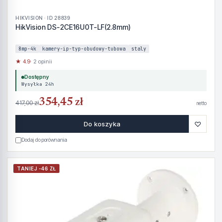
HIKVISION · ID 28839
HikVision DS-2CE16U0T-LF(2.8mm)
8mp-4k
kamery-ip-typ-obudowy-tubowa
staly
★ 4.9
· 2 opinii
Dostępny
Wysyłka 24h
354,45 zł
417,00 zł
netto
♡
Do koszyka
Dodaj do porównania
TANIEJ -46 ZŁ