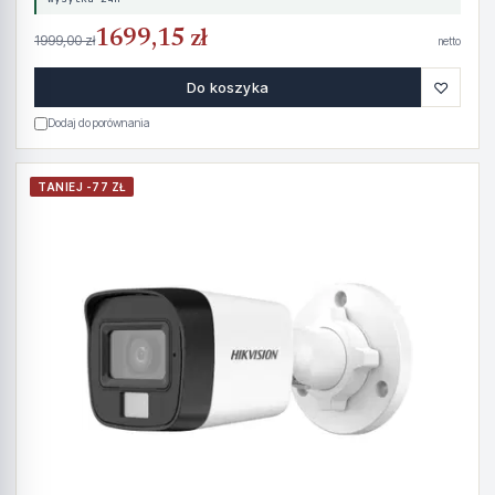
1699,15 zł
1999,00 zł
netto
♡
Do koszyka
Dodaj do porównania
TANIEJ -77 ZŁ