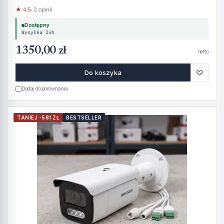
★ 4.5
· 2 opinii
Dostępny
Wysyłka 24h
1350,00 zł
netto
♡
Do koszyka
Dodaj do porównania
TANIEJ -581 ZŁ
BESTSELLER