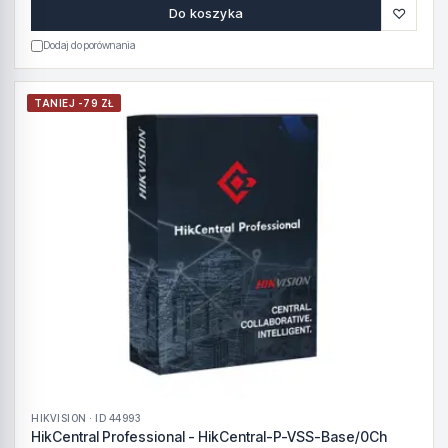
♡
Do koszyka
Dodaj do porównania
TANIEJ -79 ZŁ
HIKVISION · ID 44993
HikCentral Professional - HikCentral-P-VSS-Base/0Ch