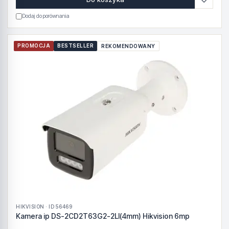
Dodaj do porównania
PROMOCJA
BESTSELLER
REKOMENDOWANY
HIKVISION · ID 56469
Kamera ip DS-2CD2T63G2-2LI(4mm) Hikvision 6mp