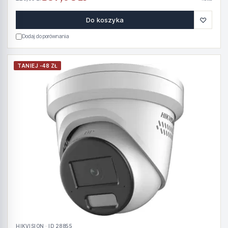
♡
Do koszyka
Dodaj do porównania
TANIEJ -48 ZŁ
HIKVISION · ID 28855