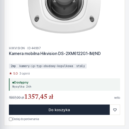
HIKVISION · ID 44997
Kamera mobilna Hikvision DS-2XM6122G1-IM/ND
2mp
kamery-ip-typ-obudowy-kopulkowa
staly
★ 5.0
· 3 opinii
Dostępny
Wysyłka 24h
1357,45 zł
1597,00 zł
netto
♡
Do koszyka
Dodaj do porównania