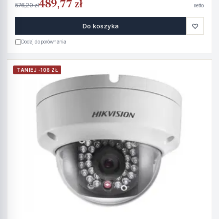
489,77 zł
576,20 zł
netto
♡
Do koszyka
Dodaj do porównania
TANIEJ -106 ZŁ