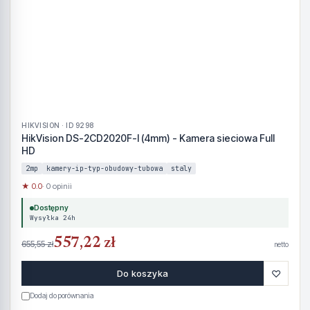
HIKVISION · ID 9298
HikVision DS-2CD2020F-I (4mm) - Kamera sieciowa Full
HD
2mp
kamery-ip-typ-obudowy-tubowa
staly
★ 0.0
· 0 opinii
Dostępny
Wysyłka 24h
557,22 zł
655,55 zł
netto
♡
Do koszyka
Dodaj do porównania