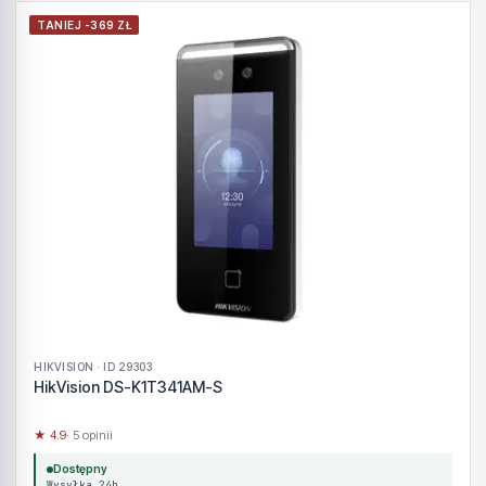
TANIEJ -369 ZŁ
HIKVISION · ID 29303
HikVision DS-K1T341AM-S
★ 4.9
· 5 opinii
Dostępny
Wysyłka 24h