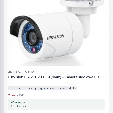
HIKVISION · ID 9296
HikVision DS-2CD2010F-I (4mm) - Kamera sieciowa HD
1-13-mp
kamery-ip-typ-obudowy-tubowa
staly
★ 0.0
· 0 opinii
Dostępny
Wysyłka 24h