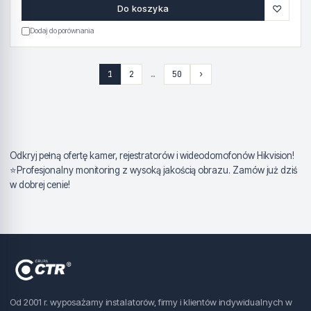
♡
Do koszyka
Dodaj do porównania
1
2
…
50
›
Odkryj pełną ofertę kamer, rejestratorów i wideodomofonów Hikvision!
⭐Profesjonalny monitoring z wysoką jakością obrazu. Zamów już dziś
w dobrej cenie!
Od 2001 r. wyposażamy instalatorów, firmy i klientów indywidualnych w