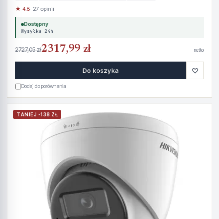
★ 4.8
· 27 opinii
Dostępny
Wysyłka 24h
2317,99 zł
2727,05 zł
netto
♡
Do koszyka
Dodaj do porównania
TANIEJ -138 ZŁ