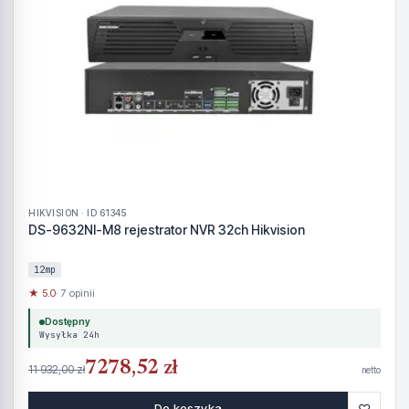
HIKVISION · ID 61345
DS-9632NI-M8 rejestrator NVR 32ch Hikvision
12mp
★ 5.0
· 7 opinii
Dostępny
Wysyłka 24h
7278,52 zł
11 932,00 zł
netto
♡
Do koszyka