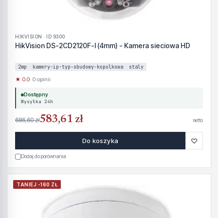
HIKVISION · ID 9300
HikVision DS-2CD2120F-I (4mm) - Kamera sieciowa HD
2mp
kamery-ip-typ-obudowy-kopulkowa
staly
★ 0.0
· 0 opinii
Dostępny
Wysyłka 24h
583,61 zł
686,60 zł
netto
♡
Do koszyka
Dodaj do porównania
TANIEJ -160 ZŁ