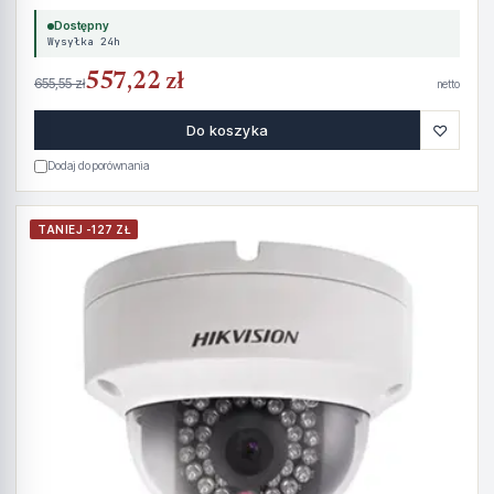
Dostępny
Wysyłka 24h
557,22 zł
655,55 zł
netto
♡
Do koszyka
Dodaj do porównania
TANIEJ -127 ZŁ