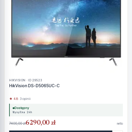
HIKVISION · ID 29523
HikVision DS-D5065UC-C
★ 4.8
· 3 opinii
Dostępny
Wysyłka 24h
6290,00 zł
7400,00 zł
netto