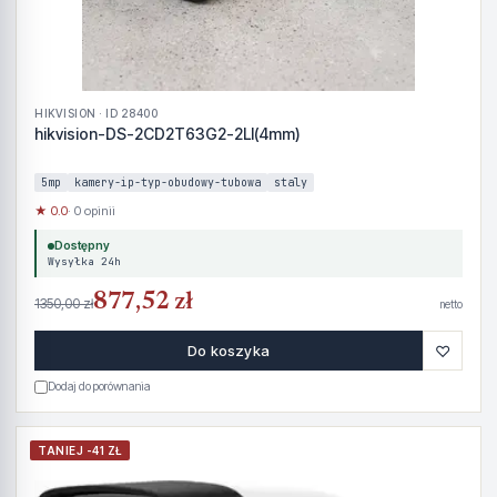
HIKVISION · ID 28400
hikvision-DS-2CD2T63G2-2LI(4mm)
5mp
kamery-ip-typ-obudowy-tubowa
staly
★ 0.0
· 0 opinii
Dostępny
Wysyłka 24h
877,52 zł
1350,00 zł
netto
♡
Do koszyka
Dodaj do porównania
TANIEJ -41 ZŁ