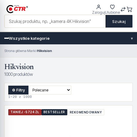
Zaloguj
Ulubione
Szukaj
Wszystkie kategorie
▾
Strona główna
›
Marki
›
Hikvision
Hikvision
1000 produktów
⚙ Filtry
1–20 z 1000
TANIEJ -5724 ZŁ
BESTSELLER
REKOMENDOWANY