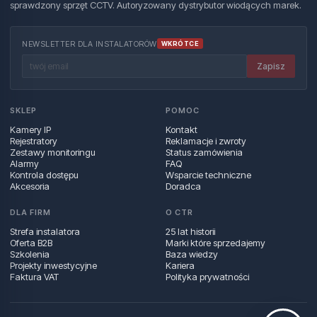
sprawdzony sprzęt CCTV. Autoryzowany dystrybutor wiodących marek.
NEWSLETTER DLA INSTALATORÓW
WKRÓTCE
Zapisz
SKLEP
POMOC
Kamery IP
Kontakt
Rejestratory
Reklamacje i zwroty
Zestawy monitoringu
Status zamówienia
Alarmy
FAQ
Kontrola dostępu
Wsparcie techniczne
Akcesoria
Doradca
DLA FIRM
O CTR
Strefa instalatora
25 lat historii
Oferta B2B
Marki które sprzedajemy
Szkolenia
Baza wiedzy
Projekty inwestycyjne
Kariera
Faktura VAT
Polityka prywatności