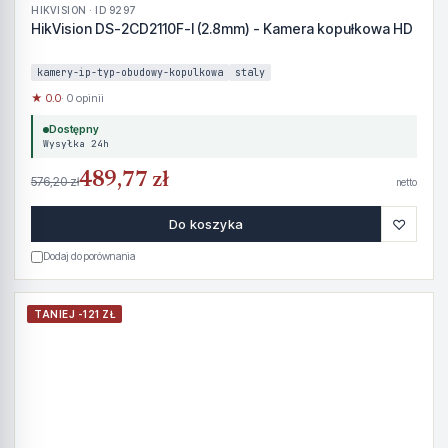
HIKVISION · ID 9297
HikVision DS-2CD2110F-I (2.8mm) - Kamera kopułkowa HD
kamery-ip-typ-obudowy-kopulkowa
staly
★ 0.0
· 0 opinii
Dostępny
Wysyłka 24h
489,77 zł
576,20 zł
netto
♡
Do koszyka
Dodaj do porównania
TANIEJ -121 ZŁ