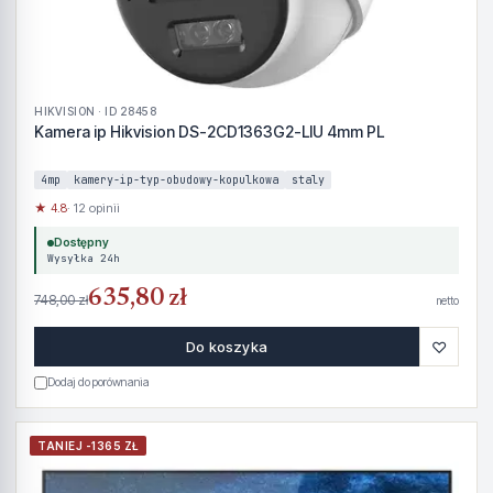
HIKVISION · ID 28458
Kamera ip Hikvision DS-2CD1363G2-LIU 4mm PL
4mp
kamery-ip-typ-obudowy-kopulkowa
staly
★ 4.8
· 12 opinii
Dostępny
Wysyłka 24h
635,80 zł
748,00 zł
netto
♡
Do koszyka
Dodaj do porównania
TANIEJ -1365 ZŁ