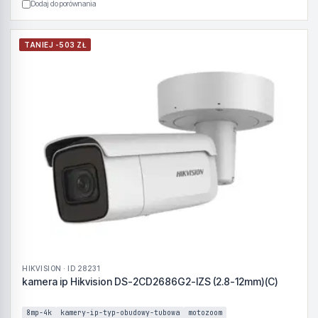
Dodaj do porównania
TANIEJ -503 ZŁ
HIKVISION · ID 28231
kamera ip Hikvision DS-2CD2686G2-IZS (2.8-12mm)(C)
8mp-4k
kamery-ip-typ-obudowy-tubowa
motozoom