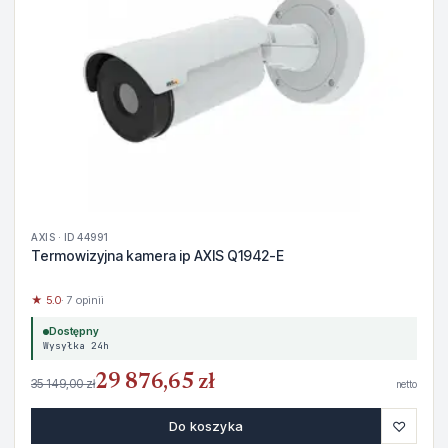
AXIS · ID 44991
Termowizyjna kamera ip AXIS Q1942-E
★ 5.0
· 7 opinii
Dostępny
Wysyłka 24h
29 876,65 zł
35 149,00 zł
netto
♡
Do koszyka