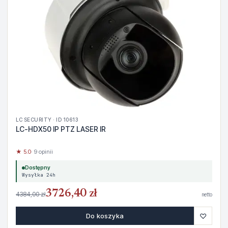
LC SECURITY · ID 10613
LC-HDX50 IP PTZ LASER IR
★ 5.0
· 9 opinii
Dostępny
Wysyłka 24h
3726,40 zł
4384,00 zł
netto
♡
Do koszyka