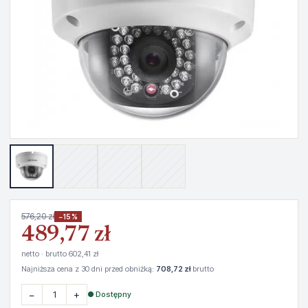
576,20 zł
−15%
489,77 zł
netto · brutto 602,41 zł
Najniższa cena z 30 dni przed obniżką:
708,72 zł
brutto
−
+
● Dostępny