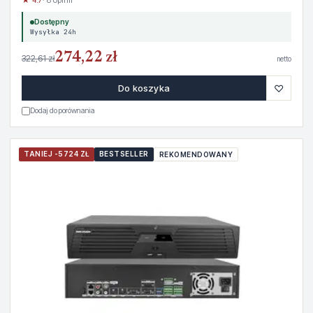
★ 4.7
· 8 opinii
Dostępny
Wysyłka 24h
274,22 zł
322,61 zł
netto
♡
Do koszyka
Dodaj do porównania
TANIEJ -5724 ZŁ
BESTSELLER
REKOMENDOWANY