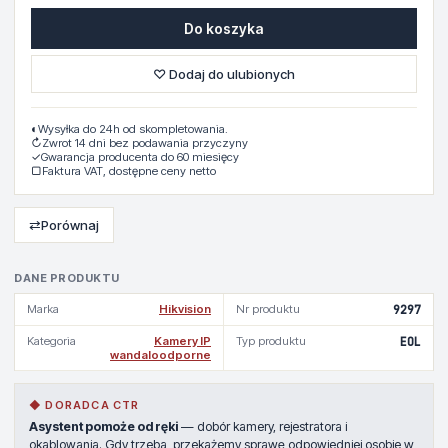
Do koszyka
♡ Dodaj do ulubionych
◐
Wysyłka do 24h od skompletowania.
↻
Zwrot 14 dni bez podawania przyczyny
✓
Gwarancja producenta do 60 miesięcy
▢
Faktura VAT, dostępne ceny netto
⇄
Porównaj
DANE PRODUKTU
Marka
Hikvision
Nr produktu
9297
Kategoria
Kamery IP
Typ produktu
EOL
wandaloodporne
◆ DORADCA CTR
Asystent pomoże od ręki
— dobór kamery, rejestratora i
okablowania. Gdy trzeba, przekażemy sprawę odpowiedniej osobie w