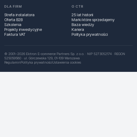
DLA FIRM
O CTR
Strefa instalatora
25 lat historii
Oferta B2B
Marki które sprzedajemy
Szkolenia
Baza wiedzy
Projekty inwestycyjne
Kariera
Faktura VAT
Polityka prywatności
© 2001–2026 Elctron E-commerce Partners Sp. z o.o. · NIP 5273052174 · REGON
525059580 · ul. Górczewska 129, 01‑109 Warszawa
Regulamin
Polityka prywatności
Ustawienia cookies