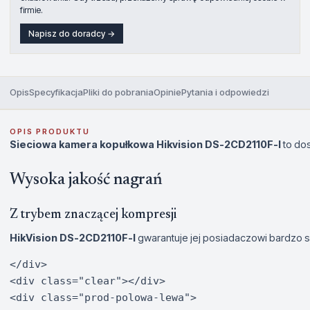
firmie.
Napisz do doradcy →
Opis
Specyfikacja
Pliki do pobrania
Opinie
Pytania i odpowiedzi
OPIS PRODUKTU
Sieciowa kamera kopułkowa Hikvision DS-2CD2110F-I
to dos
Wysoka jakość nagrań
Z trybem znaczącej kompresji
HikVision DS-2CD2110F-I
gwarantuje jej posiadaczowi bardzo s
</div>

<div class="clear"></div>

<div class="prod-polowa-lewa">
