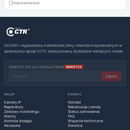
Dodaj do porównania
Od 2001 r. wyposażamy instalatorów, firmy i klientów indywidualnych w
sprawdzony sprzęt CCTV. Autoryzowany dystrybutor wiodących marek.
NEWSLETTER DLA INSTALATORÓW
WKRÓTCE
Zapisz
SKLEP
POMOC
Kamery IP
Kontakt
Rejestratory
Reklamacje i zwroty
Zestawy monitoringu
Status zamówienia
Alarmy
FAQ
Kontrola dostępu
Wsparcie techniczne
Akcesoria
Doradca