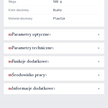
Waga
500 g
Kolor obudowy
Biały
Materiał obudowy
Plastik
Parametry optyczne
02
4
Parametry techniczne
03
5
Funkcje dodatkowe
04
5
Środowisko pracy
05
3
Informacje dodatkowe
06
3