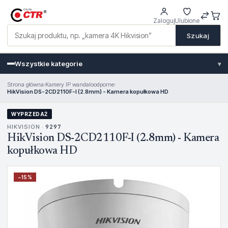
Zaloguj
Ulubione
Szukaj
Wszystkie kategorie
▾
Strona główna
›
Kamery IP wandaloodporne
›
HikVision DS-2CD2110F-I (2.8mm) - Kamera kopułkowa HD
WYPRZEDAŻ
HIKVISION ·
9297
HikVision DS-2CD2110F-I (2.8mm) - Kamera
kopułkowa HD
−
15
%