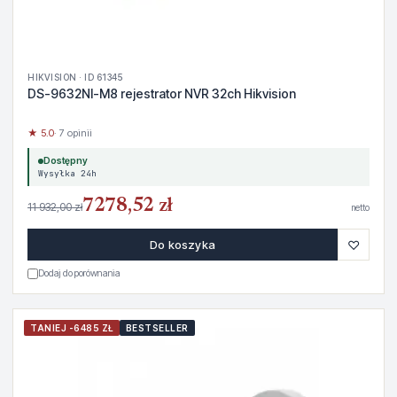
HIKVISION · ID 61345
DS-9632NI-M8 rejestrator NVR 32ch Hikvision
★ 5.0
· 7 opinii
Dostępny
Wysyłka 24h
7278,52 zł
11 932,00 zł
netto
♡
Do koszyka
Dodaj do porównania
TANIEJ -6485 ZŁ
BESTSELLER