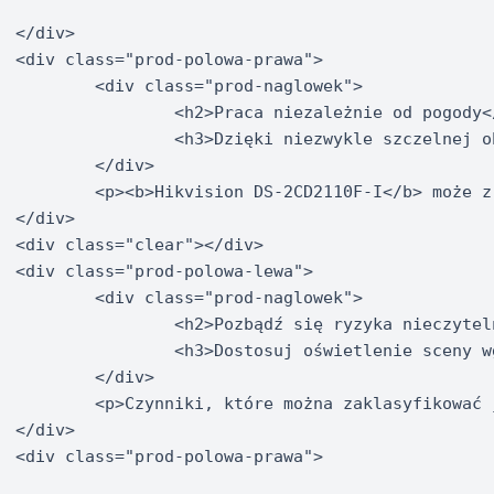
</div>

<div class="prod-polowa-prawa">

	<div class="prod-naglowek">

		<h2>Praca niezależnie od pogody</h2>

		<h3>Dzięki niezwykle szczelnej obudowie</h3>

	</div>

	<p><b>Hikvision DS-2CD2110F-I</b> może z powodzeniem monitorować także otoczenie naszego biznesu. Jej obudowa należy do klasy<b> IP66</b>, która zapewnia pracę w skrajnie różnych warunkach atmosferycznych. Takie zjawiska jak kłębiący się pył, kurz czy padający intensywnymi strugami deszcz nie odbiją się w negatywny sposób na jej pracy. Zatem możemy być spokojni o to, że mały biznes lub prywatny teren jest cały czas dokładnie monitorowany. Bez wątpienia pozwoli to na spokojniejszy urlop.</p>

</div>

<div class="clear"></div>

<div class="prod-polowa-lewa">

	<div class="prod-naglowek">

		<h2>Pozbądź się ryzyka nieczytelności</h2>

		<h3>Dostosuj oświetlenie sceny wg własnych potrzeb</h3>

	</div>

	<p>Czynniki, które można zaklasyfikować jako naturalne, potrafią czasem wywołać kluczowy problem. Nadmierne światło może spowodować wysoki kontrast i doprowadzić do tego, że nagranie będzie nieczytelne. Jeśli wystąpi jakieś istotne zjawisko i będziemy chcieli je później dokładnie przeanalizować, w przypadku prześwietlenia obrazu, byłoby to niemożliwe. Dlatego też, kamerę wyposażono w funkcję  <b>DWDR</b>, która pozwala na korektę nasycenia światła. To oznacza, że materiał może być czytelny również w niesprzyjających warunkach.</p>

</div>

<div class="prod-polowa-prawa">
