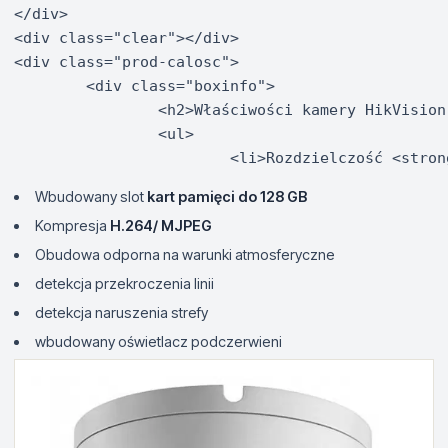
</div>

<div class="clear"></div>

<div class="prod-calosc">

	<div class="boxinfo">

		<h2>Właściwości kamery HikVision DS-2CD2110F-I:</h2>

		<ul>

Wbudowany slot
kart pamięci do 128 GB
Kompresja
H.264/ MJPEG
Obudowa odporna na warunki atmosferyczne
detekcja przekroczenia linii
detekcja naruszenia strefy
wbudowany oświetlacz podczerwieni