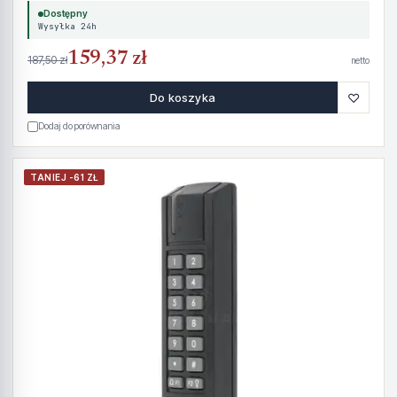
Dostępny
Wysyłka 24h
159,37 zł
187,50 zł
netto
♡
Do koszyka
Dodaj do porównania
TANIEJ -61 ZŁ