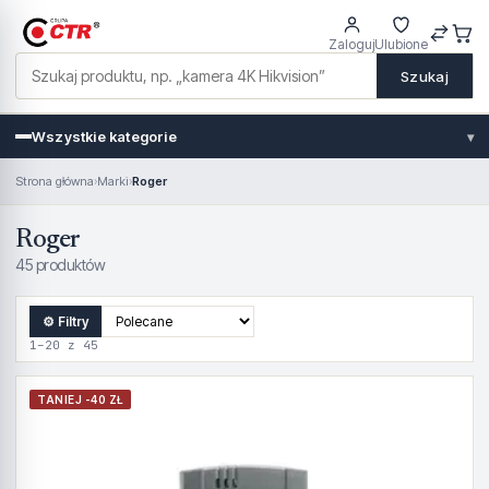
Zaloguj
Ulubione
Szukaj
Wszystkie kategorie
▾
Strona główna
›
Marki
›
Roger
Roger
45 produktów
⚙ Filtry
1–20 z 45
TANIEJ -40 ZŁ