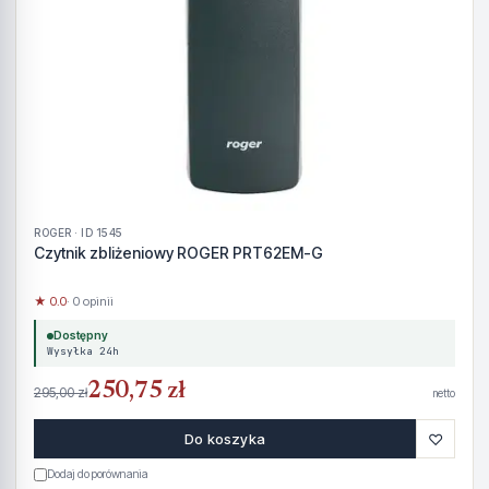
ROGER · ID 1545
Czytnik zbliżeniowy ROGER PRT62EM-G
★ 0.0
· 0 opinii
Dostępny
Wysyłka 24h
250,75 zł
295,00 zł
netto
♡
Do koszyka
Dodaj do porównania