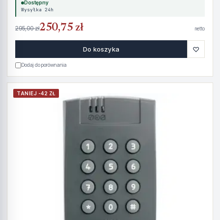
Dostępny
Wysyłka 24h
250,75 zł
295,00 zł
netto
♡
Do koszyka
Dodaj do porównania
TANIEJ -42 ZŁ