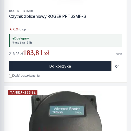
ROGER · ID 1560
Czytnik zbliżeniowy ROGER PRT62MF-S
★ 0.0
· 0 opinii
Dostępny
Wysyłka 24h
183,81 zł
216,25 zł
netto
♡
Do koszyka
Dodaj do porównania
TANIEJ -285 ZŁ