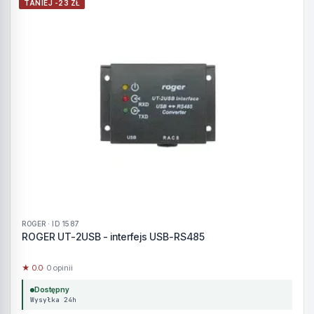
TANIEJ -23 ZŁ
ROGER · ID 1587
ROGER UT-2USB - interfejs USB-RS485
★ 0.0
· 0 opinii
Dostępny
Wysyłka 24h