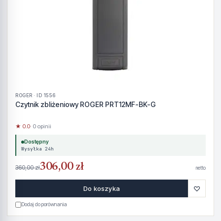
ROGER · ID 1556
Czytnik zbliżeniowy ROGER PRT12MF-BK-G
★ 0.0
· 0 opinii
Dostępny
Wysyłka 24h
306,00 zł
360,00 zł
netto
♡
Do koszyka
Dodaj do porównania