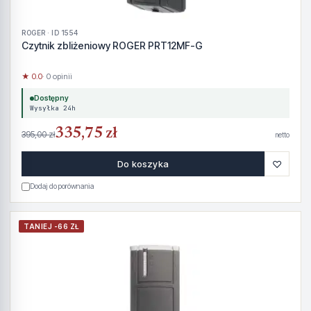
ROGER · ID 1554
Czytnik zbliżeniowy ROGER PRT12MF-G
★ 0.0
· 0 opinii
Dostępny
Wysyłka 24h
335,75 zł
395,00 zł
netto
♡
Do koszyka
Dodaj do porównania
TANIEJ -66 ZŁ