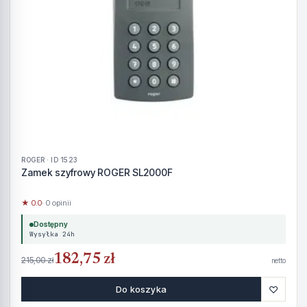
ROGER · ID 1523
Zamek szyfrowy ROGER SL2000F
★ 0.0
· 0 opinii
Dostępny
Wysyłka 24h
182,75 zł
215,00 zł
netto
♡
Do koszyka