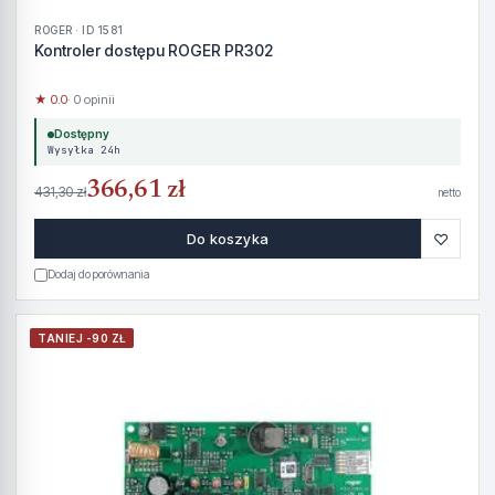
ROGER · ID 1581
Kontroler dostępu ROGER PR302
★ 0.0
· 0 opinii
Dostępny
Wysyłka 24h
366,61 zł
431,30 zł
netto
♡
Do koszyka
Dodaj do porównania
TANIEJ -90 ZŁ