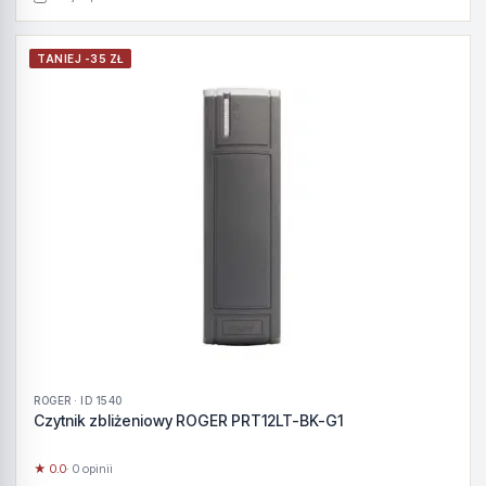
TANIEJ -35 ZŁ
ROGER · ID 1540
Czytnik zbliżeniowy ROGER PRT12LT-BK-G1
★ 0.0
· 0 opinii