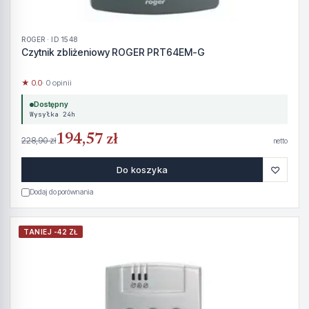
ROGER · ID 1548
Czytnik zbliżeniowy ROGER PRT64EM-G
★ 0.0
· 0 opinii
Dostępny
Wysyłka 24h
194,57 zł
228,90 zł
netto
♡
Do koszyka
Dodaj do porównania
TANIEJ -42 ZŁ