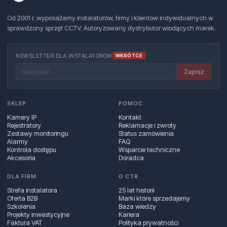
Od 2001 r. wyposażamy instalatorów, firmy i klientów indywidualnych w
sprawdzony sprzęt CCTV. Autoryzowany dystrybutor wiodących marek.
NEWSLETTER DLA INSTALATORÓW
WKRÓTCE
Zapisz
SKLEP
POMOC
Kamery IP
Kontakt
Rejestratory
Reklamacje i zwroty
Zestawy monitoringu
Status zamówienia
Alarmy
FAQ
Kontrola dostępu
Wsparcie techniczne
Akcesoria
Doradca
DLA FIRM
O CTR
Strefa instalatora
25 lat historii
Oferta B2B
Marki które sprzedajemy
Szkolenia
Baza wiedzy
Projekty inwestycyjne
Kariera
Faktura VAT
Polityka prywatności