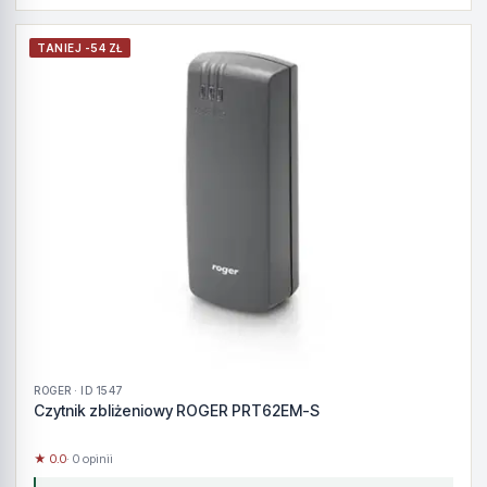
TANIEJ -54 ZŁ
ROGER · ID 1547
Czytnik zbliżeniowy ROGER PRT62EM-S
★ 0.0
· 0 opinii