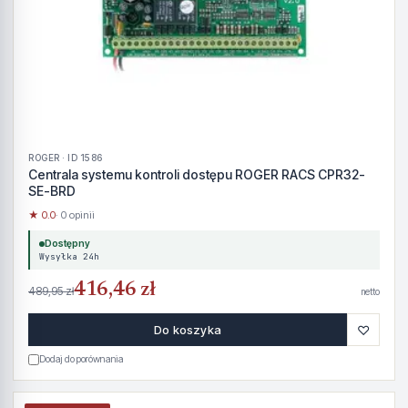
ROGER · ID 1586
Centrala systemu kontroli dostępu ROGER RACS CPR32-
SE-BRD
★ 0.0
· 0 opinii
Dostępny
Wysyłka 24h
416,46 zł
489,95 zł
netto
♡
Do koszyka
Dodaj do porównania