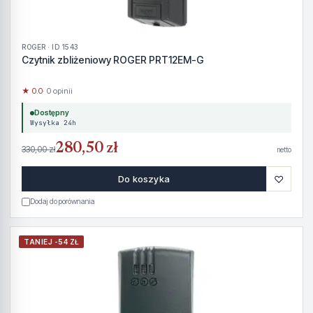
ROGER · ID 1543
Czytnik zbliżeniowy ROGER PRT12EM-G
★ 0.0
· 0 opinii
Dostępny
Wysyłka 24h
280,50 zł
330,00 zł
netto
♡
Do koszyka
Dodaj do porównania
TANIEJ -54 ZŁ