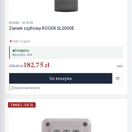
ROGER · ID 1525
Zamek szyfrowy ROGER SL2000E
★ 0.0
· 0 opinii
Dostępny
Wysyłka 24h
182,75 zł
215,00 zł
netto
♡
Do koszyka
Dodaj do porównania
TANIEJ -56 ZŁ