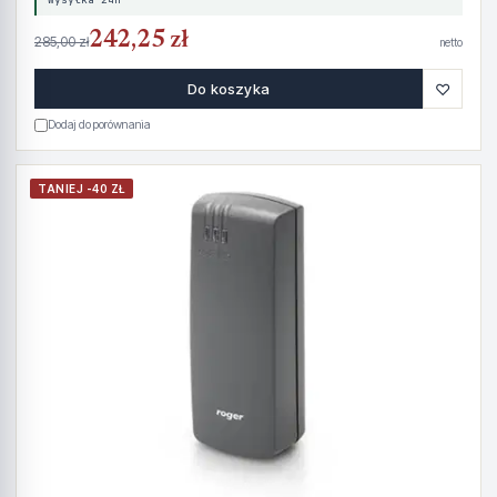
242,25 zł
285,00 zł
netto
♡
Do koszyka
Dodaj do porównania
TANIEJ -40 ZŁ