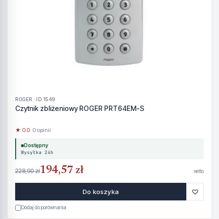
ROGER · ID 1549
Czytnik zbliżeniowy ROGER PRT64EM-S
★ 0.0
· 0 opinii
Dostępny
Wysyłka 24h
194,57 zł
228,90 zł
netto
♡
Do koszyka
Dodaj do porównania