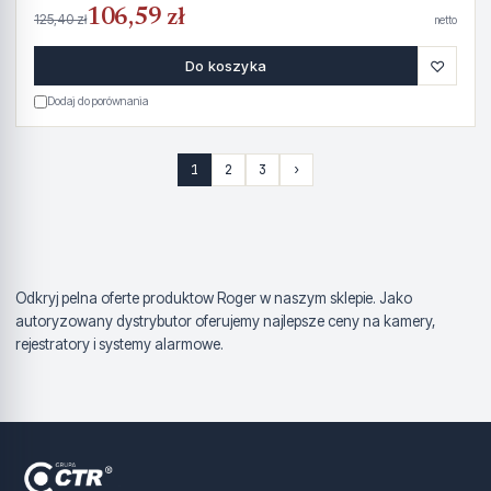
106,59 zł
125,40 zł
netto
♡
Do koszyka
Dodaj do porównania
1
2
3
›
Odkryj pelna oferte produktow Roger w naszym sklepie. Jako
autoryzowany dystrybutor oferujemy najlepsze ceny na kamery,
rejestratory i systemy alarmowe.