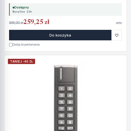
Dostępny
Wysyłka 24h
259,25 zł
305,00 zł
netto
♡
Do koszyka
Dodaj do porównania
TANIEJ -40 ZŁ