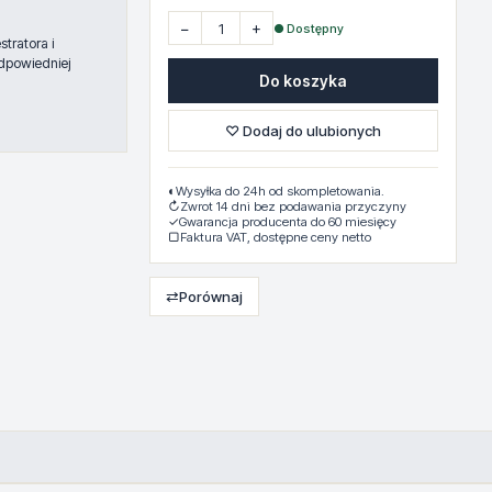
−
+
● Dostępny
tratora i
dpowiedniej
Do koszyka
♡ Dodaj do ulubionych
◐
Wysyłka do 24h od skompletowania.
↻
Zwrot 14 dni bez podawania przyczyny
✓
Gwarancja producenta do 60 miesięcy
▢
Faktura VAT, dostępne ceny netto
⇄
Porównaj