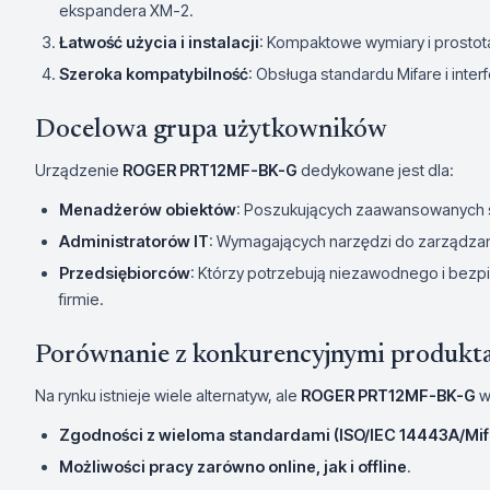
ekspandera XM-2.
Łatwość użycia i instalacji
: Kompaktowe wymiary i prostota
Szeroka kompatybilność
: Obsługa standardu Mifare i inter
Docelowa grupa użytkowników
Urządzenie
ROGER PRT12MF-BK-G
dedykowane jest dla:
Menadżerów obiektów
: Poszukujących zaawansowanych s
Administratorów IT
: Wymagających narzędzi do zarządzan
Przedsiębiorców
: Którzy potrzebują niezawodnego i be
firmie.
Porównanie z konkurencyjnymi produkt
Na rynku istnieje wiele alternatyw, ale
ROGER PRT12MF-BK-G
wy
Zgodności z wieloma standardami (ISO/IEC 14443A/Mif
Możliwości pracy zarówno online, jak i offline
.