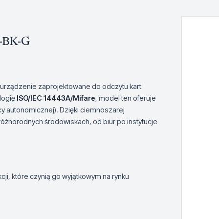
-BK-G
rządzenie zaprojektowane do odczytu kart
logię
ISO/IEC 14443A/Mifare
, model ten oferuje
racy autonomicznej). Dzięki ciemnoszarej
żnorodnych środowiskach, od biur po instytucje
i, które czynią go wyjątkowym na rynku