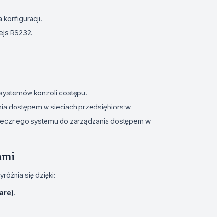
 konfiguracji.
fejs RS232.
ystemów kontroli dostępu.
ia dostępem w sieciach przedsiębiorstw.
zpiecznego systemu do zarządzania dostępem w
ami
różnia się dzięki:
are)
.