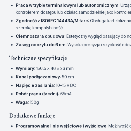
Praca w trybie terminalowym lub autonomicznym
: Urz
kontrolerem dostępu lub działać samodzielnie jako kontrol
Zgodność z ISO/IEC 14443A/Mifare
: Obsługa kart zbliże
szeroką kompatybilność.
Ciemnoszara obudowa
: Estetyczny wygląd pasujący do 
Zasięg odczytu do 6 cm
: Wysoka precyzja i szybkość odcz
Techniczne specyfikacje
Wymiary
: 150.5 x 46 x 23 mm
Kabel podłączeniowy
: 50 cm
Napięcie zasilania
: 10-15 V DC
Pobór prądu (średni)
: 65mA
Waga
: 150g
Dodatkowe funkcje
Programowalne linie wejściowe i wyjściowe
: Możliwość