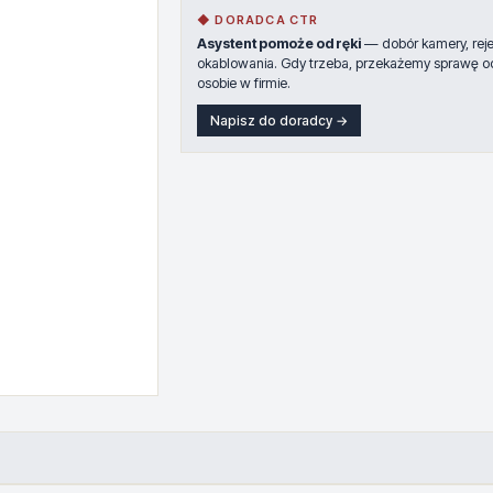
◆ DORADCA CTR
Asystent pomoże od ręki
— dobór kamery, rejes
okablowania. Gdy trzeba, przekażemy sprawę o
osobie w firmie.
Napisz do doradcy →