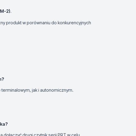
XM-2)
.
yczny produkt w porównaniu do konkurencyjnych
m?
 terminalowym, jak i autonomicznym.
ika?
dołączyć drugi czytnik serii PRT w celu