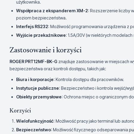
użytkownika.
Współpraca z ekspanderem XM-2
: Rozszerzenie liczby 
poziom bezpieczeństwa.
Interfejs RS232
: Możliwość programowania urządzenia z 
Wyjście przekaźnikowe
: 1.5A/30V (w niektórych modelach 
Zastosowanie i korzyści
ROGER PRT12MF-BK-G
znajduje zastosowanie w miejscach 
bezpieczeństwa oraz kontroli dostępu, takich jak:
Biura i korporacje
: Kontrola dostępu dla pracowników.
Instytucje publiczne
: Bezpieczeństwo i kontrola wejść/wyjś
Obiekty przemysłowe
: Ochrona miejsc o ograniczonym do
Korzyści
Wielofunkcyjność
: Możliwość pracy jako terminal lub auton
Bezpieczeństwo
: Możliwość fizycznego odseparowania p