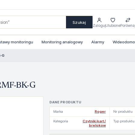
Szukaj
Zaloguj
Ulubione
Porówna
stawy monitoringu
Monitoring analogowy
Alarmy
Wideodomofo
K-G
12MF-BK-G
DANE PRODUKTU
Marka
Roger
Nr produktu
Kategoria
Czytniki kart /
Typ produktu
brelokow