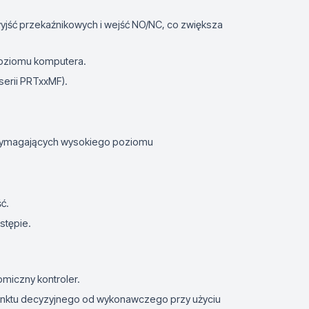
wyjść przekaźnikowych i wejść NO/NC, co zwiększa
poziomu komputera.
serii PRTxxMF).
wymagających wysokiego poziomu
ć.
stępie.
omiczny kontroler.
unktu decyzyjnego od wykonawczego przy użyciu