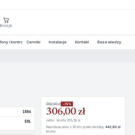
j
Koszyk
ny i kontrola dostepu
Cenniki
Instalacje
Kontakt
Baza wiedzy
360,00 zł
−15%
306,00 zł
1556
netto · brutto 376,38 zł
EOL
Najniższa cena z 30 dni przed obniżką:
442,80 zł
brutto