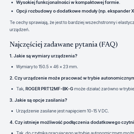
Wysokiej funkcjonalności w kompaktowej formie
.
Opcji rozbudowy o dodatkowe moduły (np. ekspander 
Te cechy sprawiają, że jest to bardziej wszechstronny i elast
urządzeń.
Najczęściej zadawane pytania (FAQ)
1. Jakie są wymiary urządzenia?
Wymiary to 150.5 x 46 x 23 mm.
2. Czy urządzenie może pracować w trybie autonomiczny
Tak,
ROGER PRT12MF-BK-G
może działać zarówno w trybie
3. Jakie są opcje zasilania?
Urządzenie zasilane jest napięciem 10-15 V DC.
4. Czy istnieje możliwość podłączenia dodatkowego czytn
Tak, do czytnika pracującego w trybie autonomicznym można 