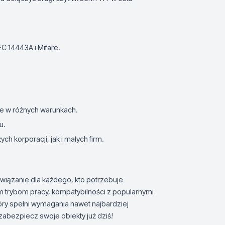
EC 14443A i Mifare.
ie w różnych warunkach.
u.
ch korporacji, jak i małych firm.
wiązanie dla każdego, kto potrzebuje
 trybom pracy, kompatybilności z popularnymi
tóry spełni wymagania nawet najbardziej
abezpiecz swoje obiekty już dziś!