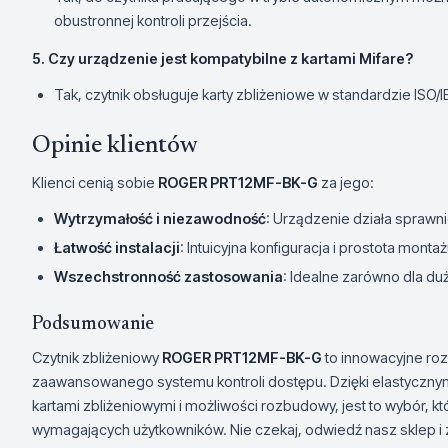
obustronnej kontroli przejścia.
5. Czy urządzenie jest kompatybilne z kartami Mifare?
Tak, czytnik obsługuje karty zbliżeniowe w standardzie ISO/I
Opinie klientów
Klienci cenią sobie
ROGER PRT12MF-BK-G
za jego:
Wytrzymałość i niezawodność
: Urządzenie działa sprawn
Łatwość instalacji
: Intuicyjna konfiguracja i prostota montaż
Wszechstronność zastosowania
: Idealne zarówno dla duży
Podsumowanie
Czytnik zbliżeniowy
ROGER PRT12MF-BK-G
to innowacyjne roz
zaawansowanego systemu kontroli dostępu. Dzięki elastycznym
kartami zbliżeniowymi i możliwości rozbudowy, jest to wybór, k
wymagających użytkowników. Nie czekaj, odwiedź nasz sklep i z