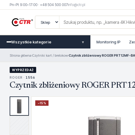
Pn–Pt 9:00–17:00 · +48 504 500 007
info@ctr.pl
Wszystkie kategorie
Monitoring IP
Ze
▾
Strona główna
›
Czytniki kart / brelokow
›
Czytnik zbliżeniowy ROGER PRT12MF-B
WYPRZEDAŻ
ROGER ·
1556
Czytnik zbliżeniowy ROGER PRT
−
15
%