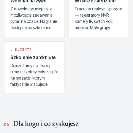
Webinar na żywo
W naszej siedzibie
Z dowolnego miejsca, z
Praca na realnym sprzęcie
możliwością zadawania
— rejestratory NVR,
pytań na czacie. Nagranie
kamery IP, switch PoE,
dostępne po szkoleniu.
monitor. Małe grupy.
U KLIENTA
Szkolenie zamknięte
Dojeżdżamy do Twojej
firmy i szkolimy cały zespół
na sprzęcie, którym
faktycznie pracujecie.
Dla kogo i co zyskujesz
03