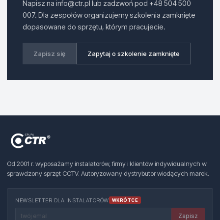
Napisz na info@ctr.pl lub zadzwoń pod +48 504 500
007. Dla zespołów organizujemy szkolenia zamknięte
dopasowane do sprzętu, którym pracujecie.
Zapisz się
Zapytaj o szkolenie zamknięte
Od 2001 r. wyposażamy instalatorów, firmy i klientów indywidualnych w
sprawdzony sprzęt CCTV. Autoryzowany dystrybutor wiodących marek.
NEWSLETTER DLA INSTALATORÓW
WKRÓTCE
Zapisz