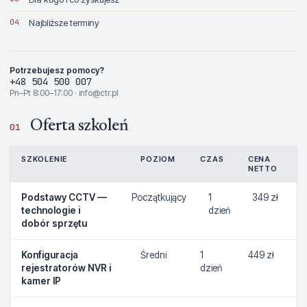
04
Najbliższe terminy
Potrzebujesz pomocy?
+48 504 500 007
Pn–Pt 8:00–17:00 · info@ctr.pl
Oferta szkoleń
01
SZKOLENIE
POZIOM
CZAS
CENA
NETTO
Podstawy CCTV —
Początkujący
1
349 zł
technologie i
dzień
dobór sprzętu
Konfiguracja
Średni
1
449 zł
rejestratorów NVR i
dzień
kamer IP