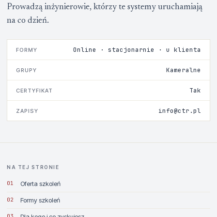
Prowadzą inżynierowie, którzy te systemy uruchamiają
na co dzień.
Online · stacjonarnie · u klienta
FORMY
Kameralne
GRUPY
Tak
CERTYFIKAT
info@ctr.pl
ZAPISY
NA TEJ STRONIE
01
Oferta szkoleń
02
Formy szkoleń
03
Dla kogo i co zyskujesz