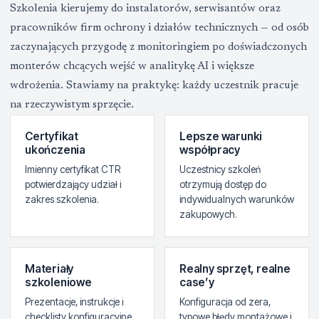
Szkolenia kierujemy do instalatorów, serwisantów oraz
pracowników firm ochrony i działów technicznych — od osób
zaczynających przygodę z monitoringiem po doświadczonych
monterów chcących wejść w analitykę AI i większe
wdrożenia. Stawiamy na praktykę: każdy uczestnik pracuje
na rzeczywistym sprzęcie.
Certyfikat
Lepsze warunki
ukończenia
współpracy
Imienny certyfikat CTR
Uczestnicy szkoleń
potwierdzający udział i
otrzymują dostęp do
zakres szkolenia.
indywidualnych warunków
zakupowych.
Materiały
Realny sprzęt, realne
szkoleniowe
case’y
Prezentacje, instrukcje i
Konfiguracja od zera,
checklisty konfiguracyjne
typowe błędy montażowe i