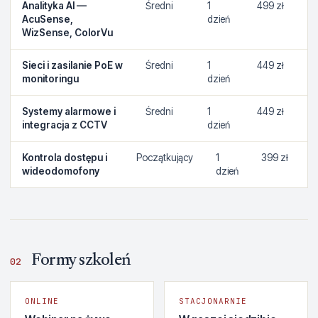
Analityka AI —
Średni
1
499 zł
AcuSense,
dzień
WizSense, ColorVu
Sieci i zasilanie PoE w
Średni
1
449 zł
monitoringu
dzień
Systemy alarmowe i
Średni
1
449 zł
integracja z CCTV
dzień
Kontrola dostępu i
Początkujący
1
399 zł
wideodomofony
dzień
Formy szkoleń
02
ONLINE
STACJONARNIE