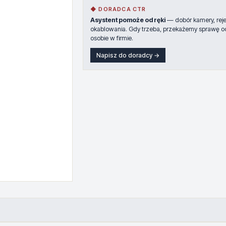
◆ DORADCA CTR
Asystent pomoże od ręki
— dobór kamery, rejes
okablowania. Gdy trzeba, przekażemy sprawę o
osobie w firmie.
Napisz do doradcy →