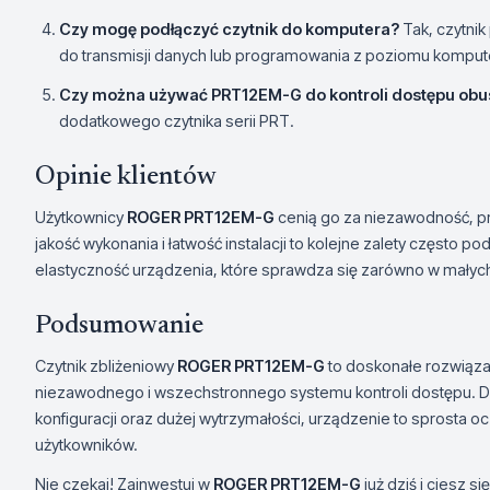
Czy mogę podłączyć czytnik do komputera?
Tak, czytnik
do transmisji danych lub programowania z poziomu komput
Czy można używać PRT12EM-G do kontroli dostępu ob
dodatkowego czytnika serii PRT.
Opinie klientów
Użytkownicy
ROGER PRT12EM-G
cenią go za niezawodność, p
jakość wykonania i łatwość instalacji to kolejne zalety często p
elastyczność urządzenia, które sprawdza się zarówno w małych,
Podsumowanie
Czytnik zbliżeniowy
ROGER PRT12EM-G
to doskonałe rozwiązan
niezawodnego i wszechstronnego systemu kontroli dostępu. 
konfiguracji oraz dużej wytrzymałości, urządzenie to sprosta
użytkowników.
Nie czekaj! Zainwestuj w
ROGER PRT12EM-G
już dziś i ciesz