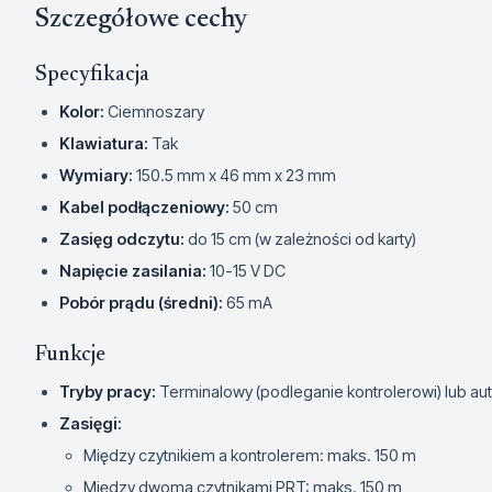
Szczegółowe cechy
Specyfikacja
Kolor:
Ciemnoszary
Klawiatura:
Tak
Wymiary:
150.5 mm x 46 mm x 23 mm
Kabel podłączeniowy:
50 cm
Zasięg odczytu:
do 15 cm (w zależności od karty)
Napięcie zasilania:
10-15 V DC
Pobór prądu (średni):
65 mA
Funkcje
Tryby pracy:
Terminalowy (podleganie kontrolerowi) lub a
Zasięgi:
Między czytnikiem a kontrolerem: maks. 150 m
Między dwoma czytnikami PRT: maks. 150 m