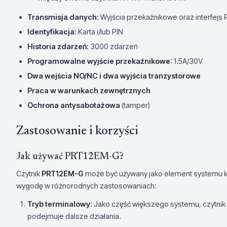
Transmisja danych:
Wyjścia przekaźnikowe oraz interfejs
Identyfikacja:
Karta i/lub PIN
Historia zdarzeń:
3000 zdarzeń
Programowalne wyjście przekaźnikowe
: 1.5A/30V
Dwa wejścia NO/NC i dwa wyjścia tranzystorowe
Praca w warunkach zewnętrznych
Ochrona antysabotażowa
(tamper)
Zastosowanie i korzyści
Jak używać PRT12EM-G?
Czytnik
PRT12EM-G
może być używany jako element systemu ko
wygodę w różnorodnych zastosowaniach:
Tryb terminalowy:
Jako część większego systemu, czytnik 
podejmuje dalsze działania.