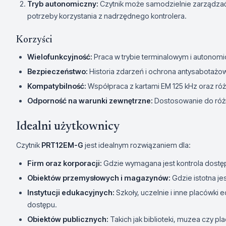
Tryb autonomiczny:
Czytnik może samodzielnie zarządzać 
potrzeby korzystania z nadrzędnego kontrolera.
Korzyści
Wielofunkcyjność:
Praca w trybie terminalowym i autonom
Bezpieczeństwo:
Historia zdarzeń i ochrona antysabotażo
Kompatybilność:
Współpraca z kartami EM 125 kHz oraz róż
Odporność na warunki zewnętrzne:
Dostosowanie do różn
Idealni użytkownicy
Czytnik
PRT12EM-G
jest idealnym rozwiązaniem dla:
Firm oraz korporacji:
Gdzie wymagana jest kontrola dost
Obiektów przemysłowych i magazynów:
Gdzie istotna je
Instytucji edukacyjnych:
Szkoły, uczelnie i inne placówki e
dostępu.
Obiektów publicznych:
Takich jak biblioteki, muzea czy p