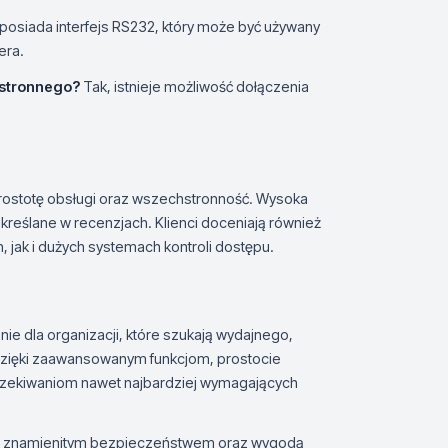
 posiada interfejs RS232, który może być używany
era.
ustronnego?
Tak, istnieje możliwość dołączenia
rostotę obsługi oraz wszechstronność. Wysoka
odkreślane w recenzjach. Klienci doceniają również
 jak i dużych systemach kontroli dostępu.
ie dla organizacji, które szukają wydajnego,
Dzięki zaawansowanym funkcjom, prostocie
 oczekiwaniom nawet najbardziej wymagających
 się znamienitym bezpieczeństwem oraz wygodą