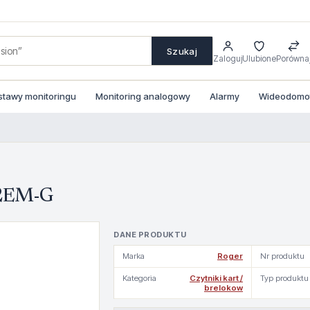
Szukaj
Zaloguj
Ulubione
Porówna
stawy monitoringu
Monitoring analogowy
Alarmy
Wideodomofo
12EM-G
DANE PRODUKTU
Marka
Roger
Nr produktu
Kategoria
Czytniki kart /
Typ produktu
brelokow