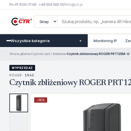
Pn–Pt 9:00–17:00 · +48 504 500 007
info@ctr.pl
Wszystkie kategorie
Monitoring IP
Ze
▾
Strona główna
›
Czytniki kart / brelokow
›
Czytnik zbliżeniowy ROGER PRT12EM-G
WYPRZEDAŻ
ROGER ·
1543
Czytnik zbliżeniowy ROGER PRT
−
15
%