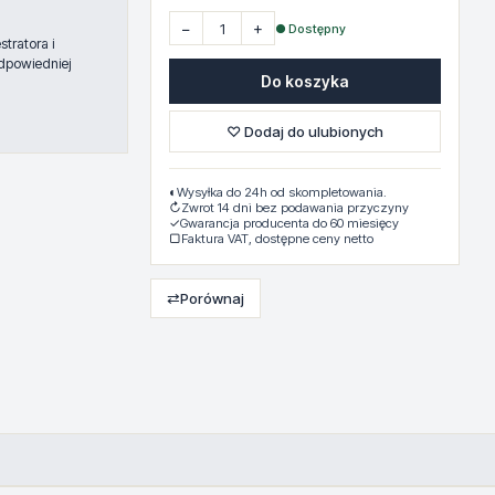
−
+
● Dostępny
tratora i
dpowiedniej
Do koszyka
♡ Dodaj do ulubionych
◐
Wysyłka do 24h od skompletowania.
↻
Zwrot 14 dni bez podawania przyczyny
✓
Gwarancja producenta do 60 miesięcy
▢
Faktura VAT, dostępne ceny netto
⇄
Porównaj