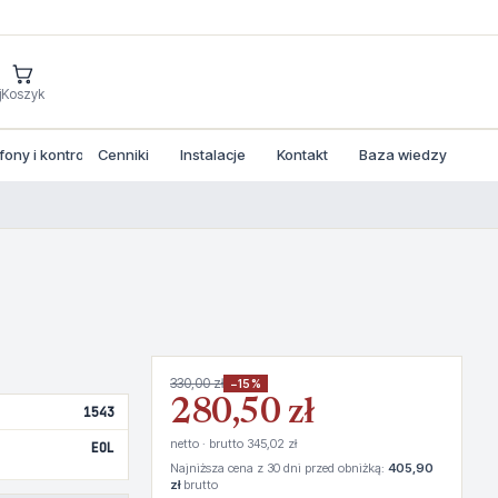
j
Koszyk
ny i kontrola dostepu
Cenniki
Instalacje
Kontakt
Baza wiedzy
330,00 zł
−15%
280,50 zł
1543
netto · brutto 345,02 zł
EOL
Najniższa cena z 30 dni przed obniżką:
405,90
zł
brutto