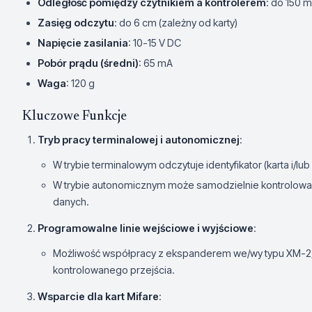
Odległość pomiędzy czytnikiem a kontrolerem
: do 150 m
Zasięg odczytu
: do 6 cm (zależny od karty)
Napięcie zasilania
: 10-15 V DC
Pobór prądu (średni)
: 65 mA
Waga
: 120 g
Kluczowe Funkcje
Tryb pracy terminalowej i autonomicznej
:
W trybie terminalowym odczytuje identyfikator (karta i/lu
W trybie autonomicznym może samodzielnie kontrolować
danych.
Programowalne linie wejściowe i wyjściowe
:
Możliwość współpracy z ekspanderem we/wy typu XM-2
kontrolowanego przejścia.
Wsparcie dla kart Mifare
: