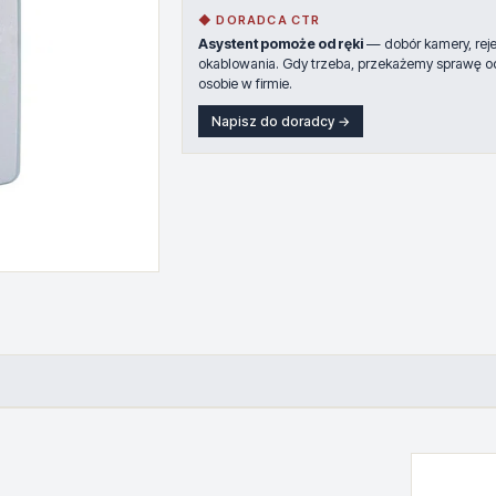
◆ DORADCA CTR
Asystent pomoże od ręki
— dobór kamery, rejes
okablowania. Gdy trzeba, przekażemy sprawę o
osobie w firmie.
Napisz do doradcy →