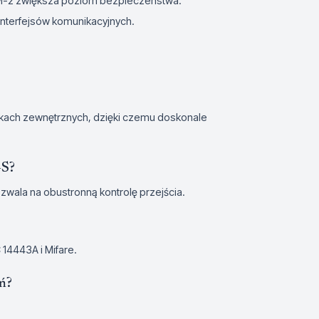
M-2 zwiększa poziom bezpieczeństwa.
 interfejsów komunikacyjnych.
nkach zewnętrznych, dzięki czemu doskonale
-S?
ozwala na obustronną kontrolę przejścia.
 14443A i Mifare.
ń?