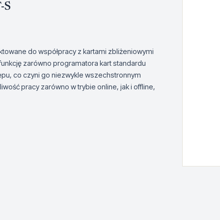
-S
ktowane do współpracy z kartami zbliżeniowymi
funkcję zarówno programatora kart standardu
tępu, co czyni go niezwykle wszechstronnym
ść pracy zarówno w trybie online, jak i offline,