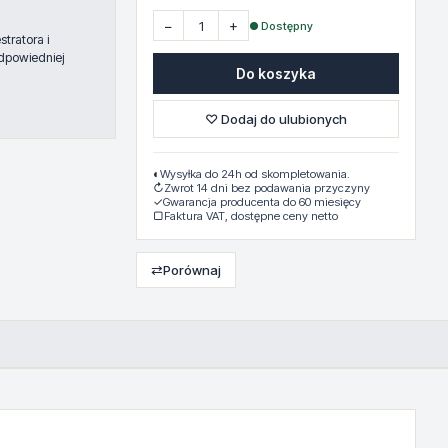
−
+
● Dostępny
tratora i
dpowiedniej
Do koszyka
♡ Dodaj do ulubionych
◐
Wysyłka do 24h od skompletowania.
↻
Zwrot 14 dni bez podawania przyczyny
✓
Gwarancja producenta do 60 miesięcy
▢
Faktura VAT, dostępne ceny netto
⇄
Porównaj