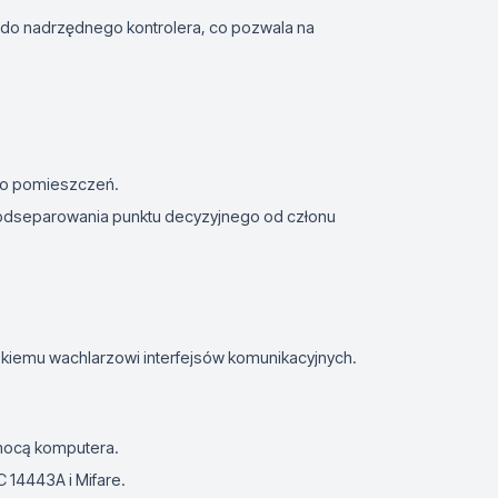
 do nadrzędnego kontrolera, co pozwala na
do pomieszczeń.
 odseparowania punktu decyzyjnego od członu
kiemu wachlarzowi interfejsów komunikacyjnych.
omocą komputera.
C 14443A i Mifare.