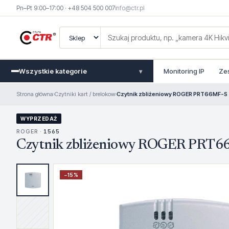
Pn–Pt 9:00–17:00 · +48 504 500 007
info@ctr.pl
Wszystkie kategorie
Monitoring IP
Ze
▾
Strona główna
›
Czytniki kart / brelokow
›
Czytnik zbliżeniowy ROGER PRT66MF-S
WYPRZEDAŻ
ROGER ·
1565
Czytnik zbliżeniowy ROGER PRT
−
15
%