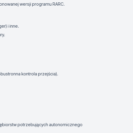
jonowanej wersji programu RARC.
r) i inne.
ry.
ustronna kontrola przejścia).
siębiorstw potrzebujących autonomicznego