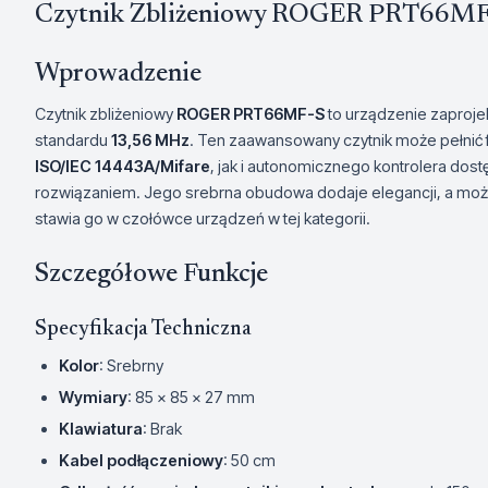
Czytnik Zbliżeniowy ROGER PRT66MF
Wprowadzenie
Czytnik zbliżeniowy
ROGER PRT66MF-S
to urządzenie zaproje
standardu
13,56 MHz
. Ten zaawansowany czytnik może pełnić 
ISO/IEC 14443A/Mifare
, jak i autonomicznego kontrolera dos
rozwiązaniem. Jego srebrna obudowa dodaje elegancji, a możliwo
stawia go w czołówce urządzeń w tej kategorii.
Szczegółowe Funkcje
Specyfikacja Techniczna
Kolor
: Srebrny
Wymiary
: 85 x 85 x 27 mm
Klawiatura
: Brak
Kabel podłączeniowy
: 50 cm