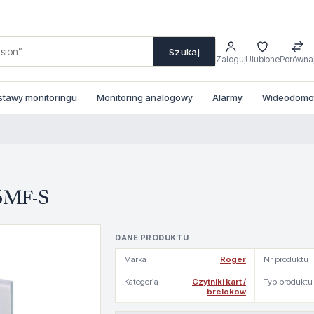
Szukaj
Zaloguj
Ulubione
Porówna
stawy monitoringu
Monitoring analogowy
Alarmy
Wideodomofo
66MF-S
DANE PRODUKTU
Marka
Roger
Nr produktu
Kategoria
Czytniki kart /
Typ produktu
brelokow