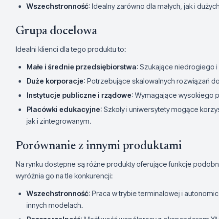
Wszechstronność
: Idealny zarówno dla małych, jak i dużyc
Grupa docelowa
Idealni klienci dla tego produktu to:
Małe i średnie przedsiębiorstwa
: Szukające niedrogiego 
Duże korporacje
: Potrzebujące skalowalnych rozwiązań do 
Instytucje publiczne i rządowe
: Wymagające wysokiego 
Placówki edukacyjne
: Szkoły i uniwersytety mogące korz
jak i zintegrowanym.
Porównanie z innymi produktami
Na rynku dostępne są różne produkty oferujące funkcje podo
wyróżnia go na tle konkurencji:
Wszechstronność
: Praca w trybie terminalowej i autonomi
innych modelach.