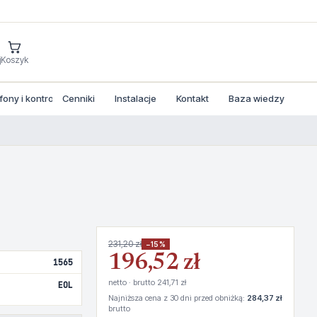
j
Koszyk
ny i kontrola dostepu
Cenniki
Instalacje
Kontakt
Baza wiedzy
231,20 zł
−15%
196,52 zł
1565
netto · brutto 241,71 zł
EOL
Najniższa cena z 30 dni przed obniżką:
284,37 zł
brutto