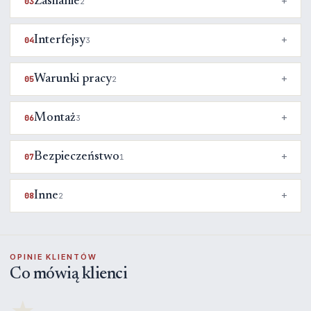
Zasilanie
03
2
Interfejsy
04
3
Warunki pracy
05
2
Montaż
06
3
Bezpieczeństwo
07
1
Inne
08
2
OPINIE KLIENTÓW
Co mówią klienci