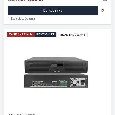
♡
Do koszyka
Dodaj do porównania
TANIEJ -5724 ZŁ
BESTSELLER
REKOMENDOWANY