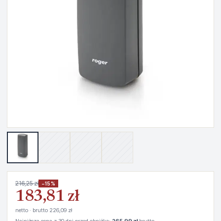
216,25 zł
−15%
183,81 zł
netto · brutto 226,09 zł