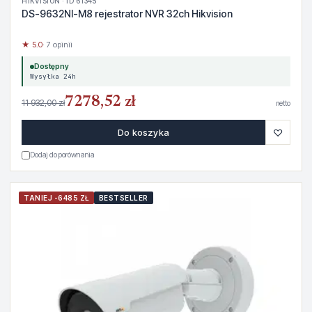
HIKVISION · ID 61345
DS-9632NI-M8 rejestrator NVR 32ch Hikvision
★ 5.0
· 7 opinii
Dostępny
Wysyłka 24h
7278,52 zł
11 932,00 zł
netto
♡
Do koszyka
Dodaj do porównania
TANIEJ -6485 ZŁ
BESTSELLER