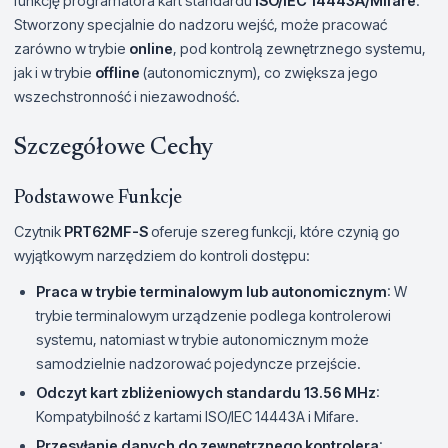
funkcję programatora kart standardu
ISO/IEC 14443A/Mifare
.
Stworzony specjalnie do nadzoru wejść, może pracować
zarówno w trybie
online
, pod kontrolą zewnętrznego systemu,
jak i w trybie
offline
(autonomicznym), co zwiększa jego
wszechstronność i niezawodność.
Szczegółowe Cechy
Podstawowe Funkcje
Czytnik
PRT62MF-S
oferuje szereg funkcji, które czynią go
wyjątkowym narzędziem do kontroli dostępu:
Praca w trybie terminalowym lub autonomicznym
: W
trybie terminalowym urządzenie podlega kontrolerowi
systemu, natomiast w trybie autonomicznym może
samodzielnie nadzorować pojedyncze przejście.
Odczyt kart zbliżeniowych standardu 13.56 MHz
:
Kompatybilność z kartami ISO/IEC 14443A i Mifare.
Przesyłanie danych do zewnętrznego kontrolera
: