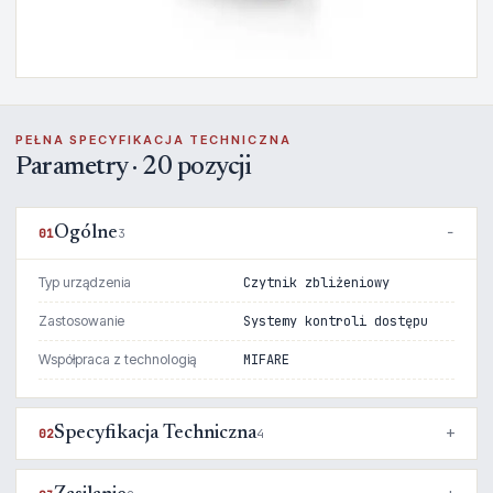
PEŁNA SPECYFIKACJA TECHNICZNA
Parametry · 20 pozycji
Ogólne
01
3
Typ urządzenia
Czytnik zbliżeniowy
Zastosowanie
Systemy kontroli dostępu
Współpraca z technologią
MIFARE
Specyfikacja Techniczna
02
4