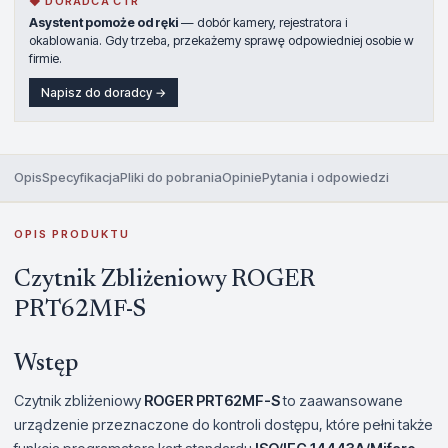
◆ DORADCA CTR
Asystent pomoże od ręki
— dobór kamery, rejestratora i
okablowania. Gdy trzeba, przekażemy sprawę odpowiedniej osobie w
firmie.
Napisz do doradcy →
Opis
Specyfikacja
Pliki do pobrania
Opinie
Pytania i odpowiedzi
OPIS PRODUKTU
Czytnik Zbliżeniowy ROGER
PRT62MF-S
Wstęp
Czytnik zbliżeniowy
ROGER PRT62MF-S
to zaawansowane
urządzenie przeznaczone do kontroli dostępu, które pełni także