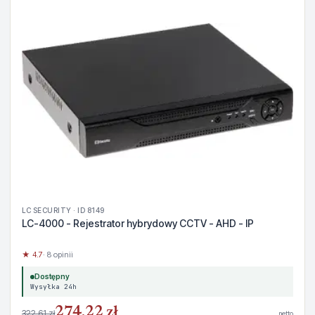
LC SECURITY · ID 8149
LC-4000 - Rejestrator hybrydowy CCTV - AHD - IP
★ 4.7
· 8 opinii
Dostępny
Wysyłka 24h
274,22 zł
322,61 zł
netto