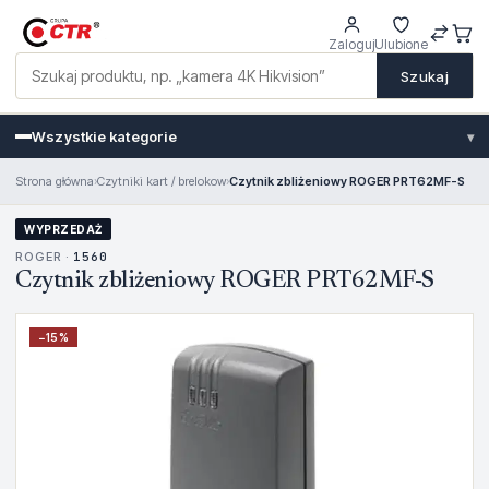
Zaloguj
Ulubione
Szukaj
Wszystkie kategorie
▾
Strona główna
›
Czytniki kart / brelokow
›
Czytnik zbliżeniowy ROGER PRT62MF-S
WYPRZEDAŻ
ROGER ·
1560
Czytnik zbliżeniowy ROGER PRT62MF-S
−
15
%