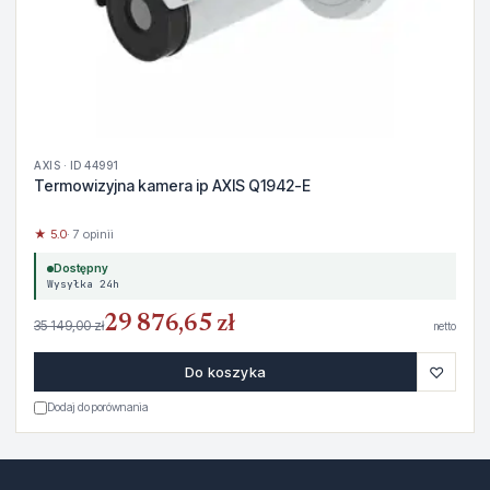
AXIS · ID 44991
Termowizyjna kamera ip AXIS Q1942-E
★ 5.0
· 7 opinii
Dostępny
Wysyłka 24h
29 876,65 zł
35 149,00 zł
netto
♡
Do koszyka
Dodaj do porównania