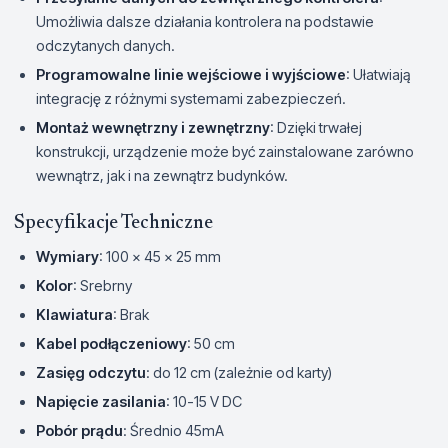
Umożliwia dalsze działania kontrolera na podstawie
odczytanych danych.
Programowalne linie wejściowe i wyjściowe
: Ułatwiają
integrację z różnymi systemami zabezpieczeń.
Montaż wewnętrzny i zewnętrzny
: Dzięki trwałej
konstrukcji, urządzenie może być zainstalowane zarówno
wewnątrz, jak i na zewnątrz budynków.
Specyfikacje Techniczne
Wymiary
: 100 x 45 x 25 mm
Kolor
: Srebrny
Klawiatura
: Brak
Kabel podłączeniowy
: 50 cm
Zasięg odczytu
: do 12 cm (zależnie od karty)
Napięcie zasilania
: 10-15 V DC
Pobór prądu
: Średnio 45mA