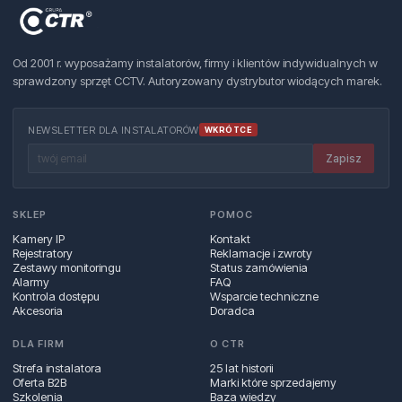
Od 2001 r. wyposażamy instalatorów, firmy i klientów indywidualnych w
sprawdzony sprzęt CCTV. Autoryzowany dystrybutor wiodących marek.
NEWSLETTER DLA INSTALATORÓW
WKRÓTCE
Zapisz
SKLEP
POMOC
Kamery IP
Kontakt
Rejestratory
Reklamacje i zwroty
Zestawy monitoringu
Status zamówienia
Alarmy
FAQ
Kontrola dostępu
Wsparcie techniczne
Akcesoria
Doradca
DLA FIRM
O CTR
Strefa instalatora
25 lat historii
Oferta B2B
Marki które sprzedajemy
Szkolenia
Baza wiedzy