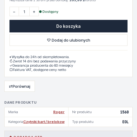
Najniższa cena z 30 dni przed obniżką:
265,99 zł
brutto
−
+
● Dostępny
Do koszyka
♡ Dodaj do ulubionych
◐
Wysyłka do 24h od skompletowania.
↻
Zwrot 14 dni bez podawania przyczyny
✓
Gwarancja producenta do 60 miesięcy
▢
Faktura VAT, dostępne ceny netto
⇄
Porównaj
DANE PRODUKTU
Marka
Roger
Nr produktu
1560
Kategoria
Czytniki kart / brelokow
Typ produktu
EOL