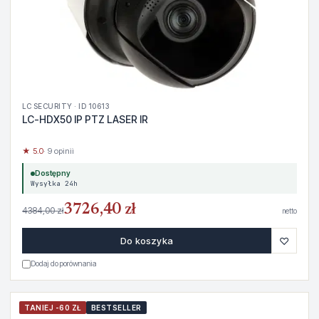
LC SECURITY · ID 10613
LC-HDX50 IP PTZ LASER IR
★ 5.0
· 9 opinii
Dostępny
Wysyłka 24h
3726,40 zł
4384,00 zł
netto
♡
Do koszyka
Dodaj do porównania
TANIEJ -60 ZŁ
BESTSELLER