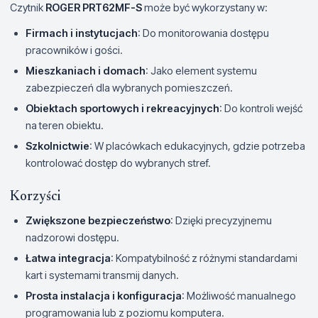
Czytnik
ROGER PRT62MF-S
może być wykorzystany w:
Firmach i instytucjach
: Do monitorowania dostępu
pracowników i gości.
Mieszkaniach i domach
: Jako element systemu
zabezpieczeń dla wybranych pomieszczeń.
Obiektach sportowych i rekreacyjnych
: Do kontroli wejść
na teren obiektu.
Szkolnictwie
: W placówkach edukacyjnych, gdzie potrzeba
kontrolować dostęp do wybranych stref.
Korzyści
Zwiększone bezpieczeństwo
: Dzięki precyzyjnemu
nadzorowi dostępu.
Łatwa integracja
: Kompatybilność z różnymi standardami
kart i systemami transmij danych.
Prosta instalacja i konfiguracja
: Możliwość manualnego
programowania lub z poziomu komputera.