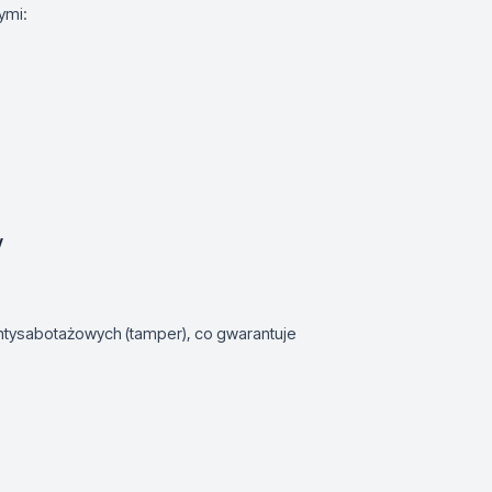
ymi:
V
ntysabotażowych (tamper), co gwarantuje