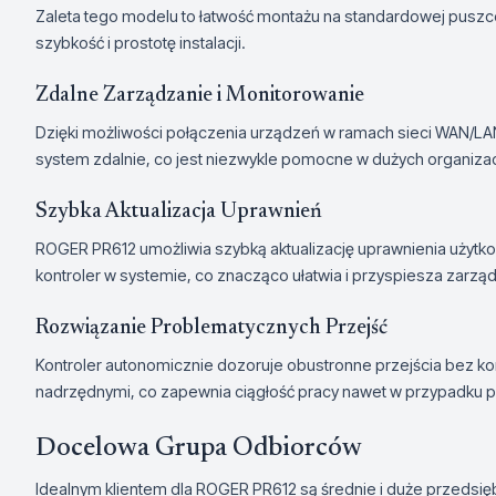
Zaleta tego modelu to łatwość montażu na standardowej puszc
szybkość i prostotę instalacji.
Zdalne Zarządzanie i Monitorowanie
Dzięki możliwości połączenia urządzeń w ramach sieci WAN/LA
system zdalnie, co jest niezwykle pomocne w dużych organizacj
Szybka Aktualizacja Uprawnień
ROGER PR612 umożliwia szybką aktualizację uprawnienia użytko
kontroler w systemie, co znacząco ułatwia i przyspiesza zarzą
Rozwiązanie Problematycznych Przejść
Kontroler autonomicznie dozoruje obustronne przejścia bez ko
nadrzędnymi, co zapewnia ciągłość pracy nawet w przypadku p
Docelowa Grupa Odbiorców
Idealnym klientem dla ROGER PR612 są średnie i duże przedsięb