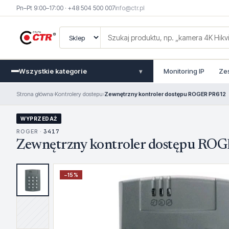
Pn–Pt 9:00–17:00 · +48 504 500 007
info@ctr.pl
Wszystkie kategorie
Monitoring IP
Ze
▾
Strona główna
›
Kontrolery dostepu
›
Zewnętrzny kontroler dostępu ROGER PR612
WYPRZEDAŻ
ROGER ·
3417
Zewnętrzny kontroler dostępu RO
−
15
%