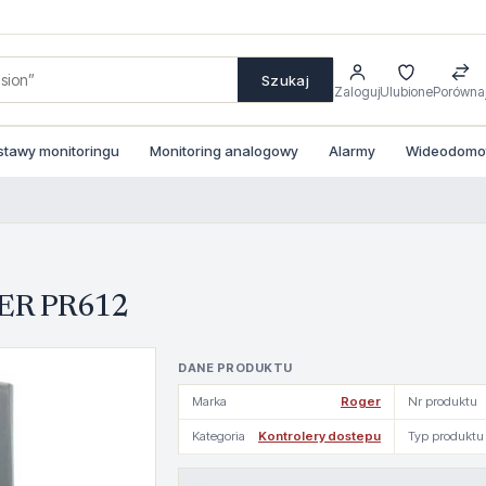
Szukaj
Zaloguj
Ulubione
Porówna
stawy monitoringu
Monitoring analogowy
Alarmy
Wideodomofo
GER PR612
DANE PRODUKTU
Marka
Roger
Nr produktu
Kategoria
Kontrolery dostepu
Typ produktu