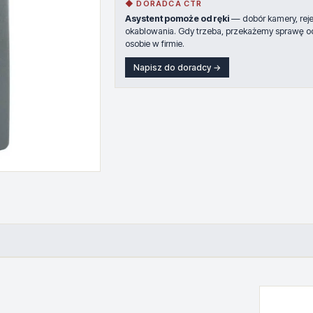
◆ DORADCA CTR
Asystent pomoże od ręki
— dobór kamery, rejes
okablowania. Gdy trzeba, przekażemy sprawę o
osobie w firmie.
Napisz do doradcy →