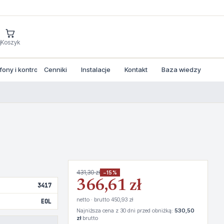
j
Koszyk
ny i kontrola dostepu
Cenniki
Instalacje
Kontakt
Baza wiedzy
431,30 zł
−15%
366,61 zł
3417
netto · brutto 450,93 zł
EOL
Najniższa cena z 30 dni przed obniżką:
530,50
zł
brutto