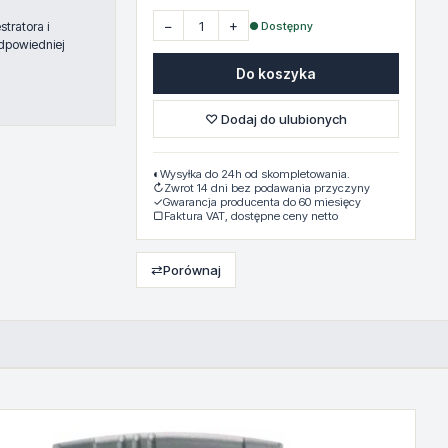
−
+
● Dostępny
tratora i
dpowiedniej
Do koszyka
♡ Dodaj do ulubionych
◐
Wysyłka do 24h od skompletowania.
↻
Zwrot 14 dni bez podawania przyczyny
✓
Gwarancja producenta do 60 miesięcy
▢
Faktura VAT, dostępne ceny netto
⇄
Porównaj