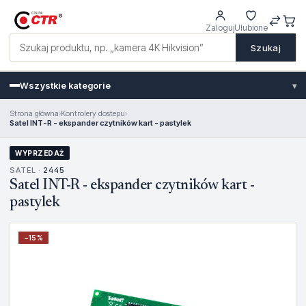
Zaloguj
Ulubione
Szukaj
Wszystkie kategorie
▾
Strona główna
›
Kontrolery dostepu
›
Satel INT-R - ekspander czytników kart - pastylek
WYPRZEDAŻ
SATEL ·
2445
Satel INT-R - ekspander czytników kart -
pastylek
−
15
%