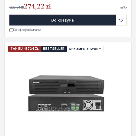
274,22 zł
322,61 zł
netto
♡
Do koszyka
Dodaj do porównania
TANIEJ -5724 ZŁ
BESTSELLER
REKOMENDOWANY