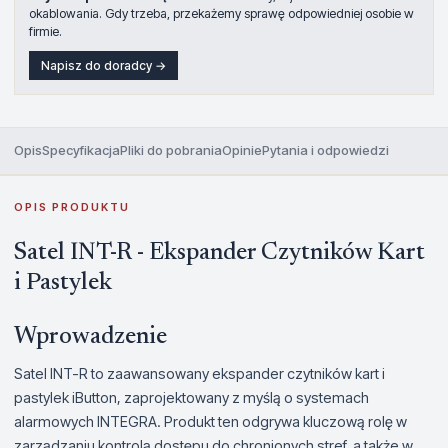
okablowania. Gdy trzeba, przekażemy sprawę odpowiedniej osobie w
firmie.
Napisz do doradcy →
Opis
Specyfikacja
Pliki do pobrania
Opinie
Pytania i odpowiedzi
OPIS PRODUKTU
Satel INT-R - Ekspander Czytników Kart
i Pastylek
Wprowadzenie
Satel INT-R to zaawansowany ekspander czytników kart i
pastylek iButton, zaprojektowany z myślą o systemach
alarmowych INTEGRA. Produkt ten odgrywa kluczową rolę w
zarządzaniu kontrolą dostępu do chronionych stref, a także w