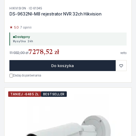
HIKVISION · ID 61345
DS-9632NI-M8 rejestrator NVR 32ch Hikvision
★ 5.0
· 7 opinii
Dostępny
Wysyłka 24h
7278,52 zł
11 932,00 zł
netto
♡
Do koszyka
Dodaj do porównania
TANIEJ -6485 ZŁ
BESTSELLER