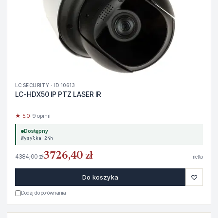
LC SECURITY · ID 10613
LC-HDX50 IP PTZ LASER IR
★ 5.0
· 9 opinii
Dostępny
Wysyłka 24h
3726,40 zł
4384,00 zł
netto
♡
Do koszyka
Dodaj do porównania