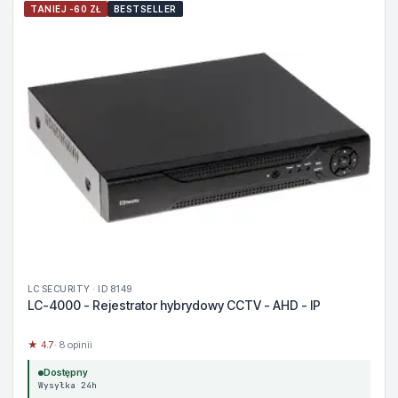
TANIEJ -60 ZŁ
BESTSELLER
LC SECURITY · ID 8149
LC-4000 - Rejestrator hybrydowy CCTV - AHD - IP
★ 4.7
· 8 opinii
Dostępny
Wysyłka 24h