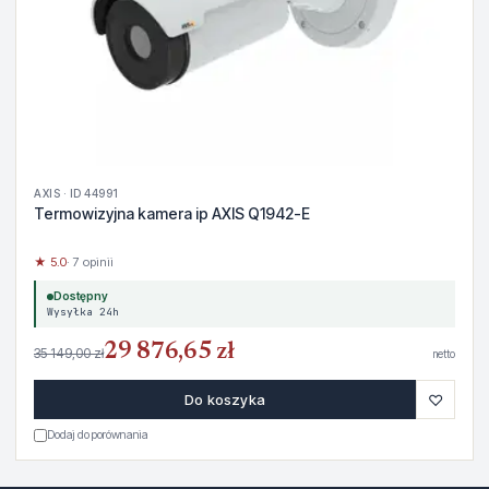
AXIS · ID 44991
Termowizyjna kamera ip AXIS Q1942-E
★ 5.0
· 7 opinii
Dostępny
Wysyłka 24h
29 876,65 zł
35 149,00 zł
netto
♡
Do koszyka
Dodaj do porównania