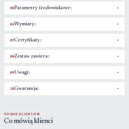
Parametry środowiskowe
05
2
Wymiary
06
3
Certyfikaty
07
2
Zestaw zawiera
08
3
Uwagi
09
2
Gwarancja
10
1
OPINIE KLIENTÓW
Co mówią klienci