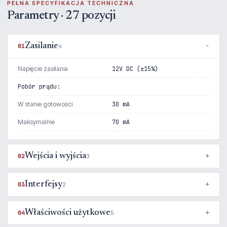
PEŁNA SPECYFIKACJA TECHNICZNA
Parametry · 27 pozycji
Zasilanie
01
4
Napięcie zasilania
12V DC (±15%)
Pobór prądu:
W stanie gotowości
30 mA
Maksymalnie
70 mA
Wejścia i wyjścia
02
3
Interfejsy
03
2
Właściwości użytkowe
04
5