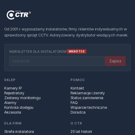
Od 2001 r. wyposażamy instalatorów, firmy i klientów indywidualnych w
sprawdzony sprzęt CCTV. Autoryzowany dystrybutor wiodących marek.
NEWSLETTER DLA INSTALATORÓW
WKRÓTCE
Zapisz
SKLEP
POMOC
Kamery IP
Kontakt
Rejestratory
Reklamacje i zwroty
Zestawy monitoringu
Status zamówienia
Alarmy
FAQ
Kontrola dostępu
Wsparcie techniczne
Akcesoria
Doradca
DLA FIRM
O CTR
Strefa instalatora
25 lat historii