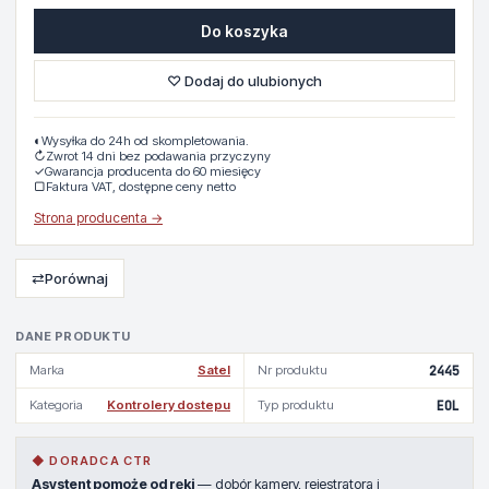
Do koszyka
♡ Dodaj do ulubionych
◐
Wysyłka do 24h od skompletowania.
↻
Zwrot 14 dni bez podawania przyczyny
✓
Gwarancja producenta do 60 miesięcy
▢
Faktura VAT, dostępne ceny netto
Strona producenta →
⇄
Porównaj
DANE PRODUKTU
Marka
Satel
Nr produktu
2445
Kategoria
Kontrolery dostepu
Typ produktu
EOL
◆ DORADCA CTR
Asystent pomoże od ręki
— dobór kamery, rejestratora i