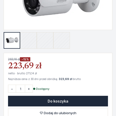
263,16 zł
−15%
223,69 zł
netto · brutto 275,14 zł
Najniższa cena z 30 dni przed obniżką:
323,69 zł
brutto
−
+
● Dostępny
Do koszyka
♡ Dodaj do ulubionych