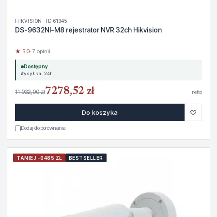
HIKVISION · ID 61345
DS-9632NI-M8 rejestrator NVR 32ch Hikvision
★ 5.0
· 7 opinii
Dostępny
Wysyłka 24h
7278,52 zł
11 932,00 zł
netto
♡
Do koszyka
Dodaj do porównania
TANIEJ -6485 ZŁ
BESTSELLER