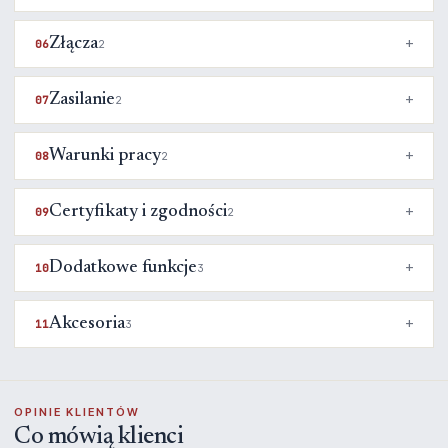
Złącza
06
2
Zasilanie
07
2
Warunki pracy
08
2
Certyfikaty i zgodności
09
2
Dodatkowe funkcje
10
3
Akcesoria
11
3
OPINIE KLIENTÓW
Co mówią klienci