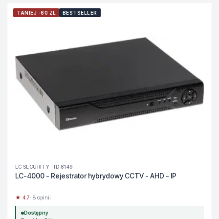
TANIEJ -60 ZŁ
BESTSELLER
LC SECURITY · ID 8149
LC-4000 - Rejestrator hybrydowy CCTV - AHD - IP
★ 4.7
· 8 opinii
Dostępny