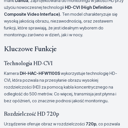
marki
Dahua
, zaprojektowana do monitoringu w jakości HD przy
użyciu nowoczesnej technologii
HD-CVI (High Definition
Composite Video Interface)
. Ten model charakteryzuje się
wysoką jakością obrazu, niezawodnością, oraz zestawem
funkcji, które sprawiają, że jest idealnym wyborem do
monitoringu zarówno w dzień, jak i w nocy.
Kluczowe Funkcje
Technologia HD-CVI
Kamera
DH-HAC-HFW1100S
wykorzystuje technologię HD-
CVI, która pozwala na przesyłanie obrazu wysokiej
rozdzielczości (HD) za pomocą kabla koncentrycznego na
odległość do 500 metrów. Co więcej, transmisja jest płynna i
bez opóźnień, co znacznie podnosi jakość monitoringu.
Rozdzielczość HD 720p
Urządzenie oferuje obraz w rozdzielczości
720p
, co pozwala