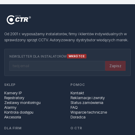
Od 2001 r. wyposażamy instalatorów, firmy i klientów indywidualnych w
sprawdzony sprzęt CCTV. Autoryzowany dystrybutor wiodących marek.
NEWSLETTER DLA INSTALATORÓW
WKRÓTCE
Zapisz
SKLEP
POMOC
Kamery IP
Kontakt
Rejestratory
Reklamacje i zwroty
Zestawy monitoringu
Status zamówienia
Alarmy
FAQ
Kontrola dostępu
Wsparcie techniczne
Akcesoria
Doradca
DLA FIRM
O CTR