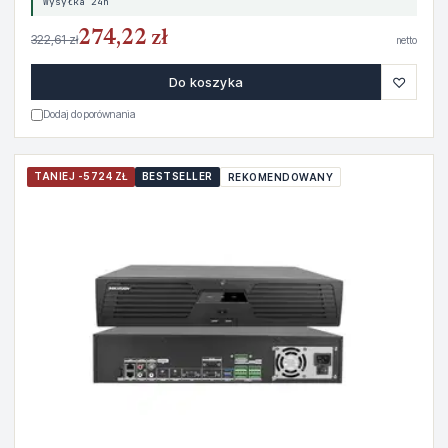
Wysyłka 24h
274,22 zł
322,61 zł
netto
♡
Do koszyka
Dodaj do porównania
TANIEJ -5724 ZŁ
BESTSELLER
REKOMENDOWANY