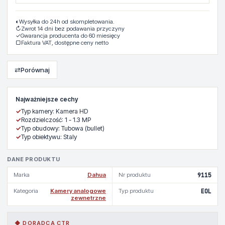
◐
Wysyłka do 24h od skompletowania.
↻
Zwrot 14 dni bez podawania przyczyny
✓
Gwarancja producenta do 60 miesięcy
▢
Faktura VAT, dostępne ceny netto
⇄
Porównaj
Najważniejsze cechy
✓
Typ kamery: Kamera HD
✓
Rozdzielczość: 1 - 1.3 MP
✓
Typ obudowy: Tubowa (bullet)
✓
Typ obiektywu: Staly
DANE PRODUKTU
Marka
Dahua
Nr produktu
9115
Kategoria
Kamery analogowe
Typ produktu
EOL
zewnetrzne
◆ DORADCA CTR