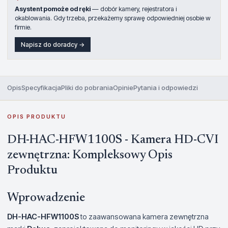
Asystent pomoże od ręki
— dobór kamery, rejestratora i
okablowania. Gdy trzeba, przekażemy sprawę odpowiedniej osobie w
firmie.
Napisz do doradcy →
Opis
Specyfikacja
Pliki do pobrania
Opinie
Pytania i odpowiedzi
OPIS PRODUKTU
DH-HAC-HFW1100S - Kamera HD-CVI
zewnętrzna: Kompleksowy Opis
Produktu
Wprowadzenie
DH-HAC-HFW1100S
to zaawansowana kamera zewnętrzna