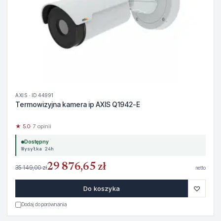
AXIS · ID 44991
Termowizyjna kamera ip AXIS Q1942-E
★ 5.0
· 7 opinii
Dostępny
Wysyłka 24h
29 876,65 zł
35 149,00 zł
netto
♡
Do koszyka
Dodaj do porównania