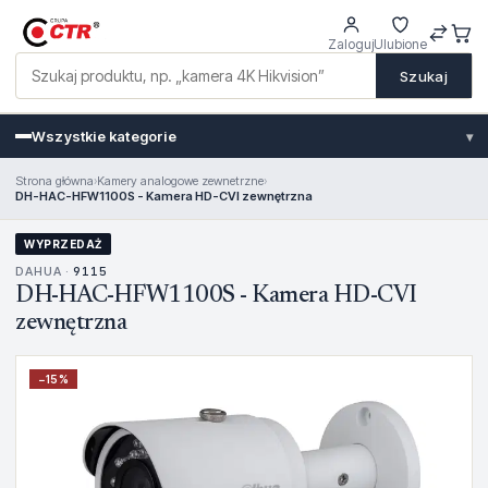
Zaloguj
Ulubione
Szukaj
Wszystkie kategorie
▾
Strona główna
›
Kamery analogowe zewnetrzne
›
DH-HAC-HFW1100S - Kamera HD-CVI zewnętrzna
WYPRZEDAŻ
DAHUA ·
9115
DH-HAC-HFW1100S - Kamera HD-CVI
zewnętrzna
−
15
%