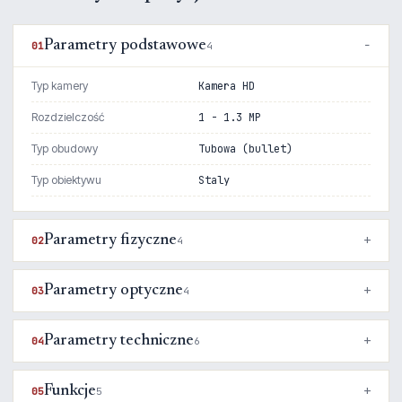
Parametry podstawowe
01
4
Typ kamery
Kamera HD
Rozdzielczość
1 - 1.3 MP
Typ obudowy
Tubowa (bullet)
Typ obiektywu
Staly
Parametry fizyczne
02
4
Parametry optyczne
03
4
Parametry techniczne
04
6
Funkcje
05
5