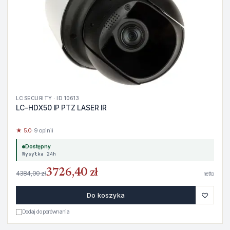
LC SECURITY · ID 10613
LC-HDX50 IP PTZ LASER IR
★ 5.0
· 9 opinii
Dostępny
Wysyłka 24h
3726,40 zł
4384,00 zł
netto
♡
Do koszyka
Dodaj do porównania