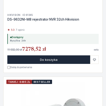
HIKVISION · ID 61345
DS-9632NI-M8 rejestrator NVR 32ch Hikvision
★ 5.0
· 7 opinii
Dostępny
Wysyłka 24h
7278,52 zł
11 932,00 zł
netto
♡
Do koszyka
Dodaj do porównania
TANIEJ -6485 ZŁ
BESTSELLER