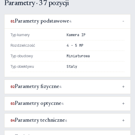
Parametry · 37 pozycji
Parametry podstawowe
01
4
Typ kamery
Kamera IP
Rozdzielczość
4 - 5 MP
Typ obudowy
Miniaturowa
Typ obiektywu
Staly
Parametry fizyczne
02
4
Parametry optyczne
03
4
Parametry techniczne
04
6