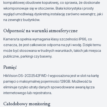
kompaktowej obudowie kopułowej, co sprawia, że doskonale
wkomponowuje się w otoczenie. Biała kolorystyka i prosty
wygląd umożliwiają dyskretną instalację zarówno wewnątrz, jak i
na zewnątrz budynków.
Odporność na warunki atmosferyczne
Kamera ta spełnia wymagania klasy szczelności IP66, co
oznacza, że jest całkowicie odporna na pył i wodę. Dzięki temu
może być stosowana w trudnych warunkach, takich jak miejsca
publiczne, parkingi czy baseny.
Pamięć
HikVision DS-2CD2542FWD-I wyposażona jest w slot na kartę
pamięci o maksymalnej pojemności 128GB. Możliwość ta
eliminuje ryzyko utraty danych spowodowane awarią łącza
internetowego lub rejestratora.
Całodobowy monitoring