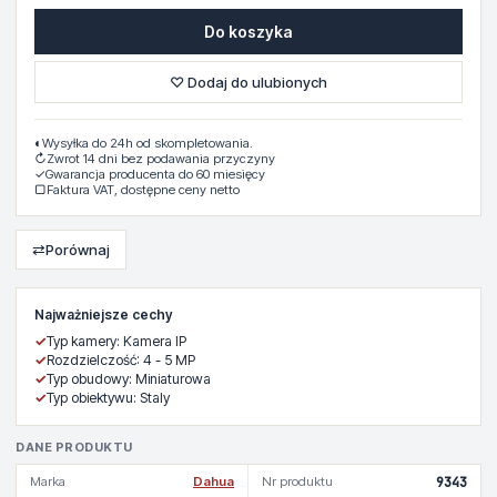
Do koszyka
♡ Dodaj do ulubionych
◐
Wysyłka do 24h od skompletowania.
↻
Zwrot 14 dni bez podawania przyczyny
✓
Gwarancja producenta do 60 miesięcy
▢
Faktura VAT, dostępne ceny netto
⇄
Porównaj
Najważniejsze cechy
✓
Typ kamery: Kamera IP
✓
Rozdzielczość: 4 - 5 MP
✓
Typ obudowy: Miniaturowa
✓
Typ obiektywu: Staly
DANE PRODUKTU
Marka
Dahua
Nr produktu
9343