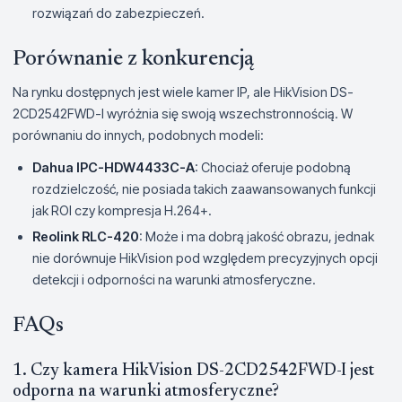
rozwiązań do zabezpieczeń.
Porównanie z konkurencją
Na rynku dostępnych jest wiele kamer IP, ale HikVision DS-
2CD2542FWD-I wyróżnia się swoją wszechstronnością. W
porównaniu do innych, podobnych modeli:
Dahua IPC-HDW4433C-A
: Chociaż oferuje podobną
rozdzielczość, nie posiada takich zaawansowanych funkcji
jak ROI czy kompresja H.264+.
Reolink RLC-420
: Może i ma dobrą jakość obrazu, jednak
nie dorównuje HikVision pod względem precyzyjnych opcji
detekcji i odporności na warunki atmosferyczne.
FAQs
1. Czy kamera HikVision DS-2CD2542FWD-I jest
odporna na warunki atmosferyczne?