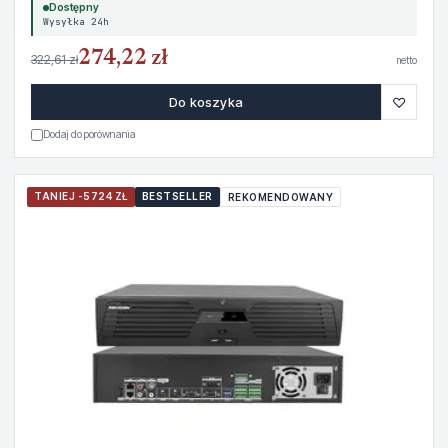
Dostępny
Wysyłka 24h
274,22 zł
322,61 zł
netto
♡
Do koszyka
Dodaj do porównania
TANIEJ -5724 ZŁ
BESTSELLER
REKOMENDOWANY