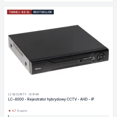
TANIEJ -60 ZŁ
BESTSELLER
LC SECURITY · ID 8149
LC-4000 - Rejestrator hybrydowy CCTV - AHD - IP
★ 4.7
· 8 opinii