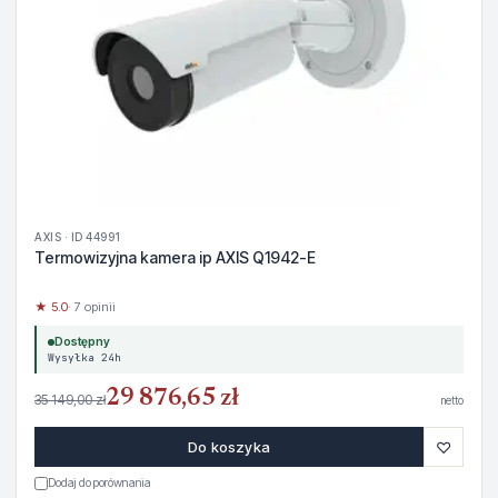
AXIS · ID 44991
Termowizyjna kamera ip AXIS Q1942-E
★ 5.0
· 7 opinii
Dostępny
Wysyłka 24h
29 876,65 zł
35 149,00 zł
netto
♡
Do koszyka
Dodaj do porównania