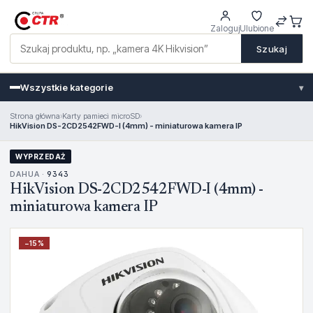
Zaloguj
Ulubione
Szukaj
Wszystkie kategorie
▾
Strona główna
›
Karty pamieci microSD
›
HikVision DS-2CD2542FWD-I (4mm) - miniaturowa kamera IP
WYPRZEDAŻ
DAHUA ·
9343
HikVision DS-2CD2542FWD-I (4mm) -
miniaturowa kamera IP
−
15
%