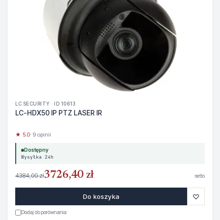
LC SECURITY · ID 10613
LC-HDX50 IP PTZ LASER IR
★ 5.0
· 9 opinii
Dostępny
Wysyłka 24h
3726,40 zł
4384,00 zł
netto
♡
Do koszyka
Dodaj do porównania