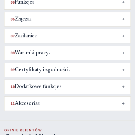
Funkcje
05
5
Złącza
06
2
Zasilanie
07
2
Warunki pracy
08
2
Certyfikaty i zgodności
09
2
Dodatkowe funkcje
10
3
Akcesoria
11
3
OPINIE KLIENTÓW