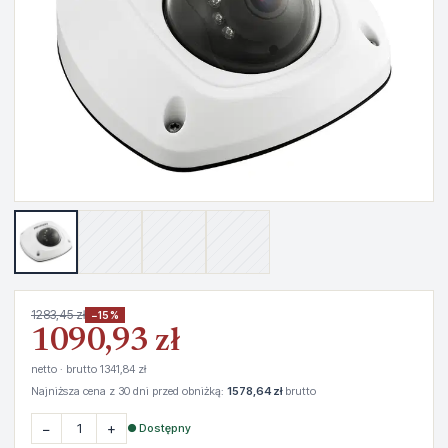
1283,45 zł
−15%
1090,93 zł
netto · brutto 1341,84 zł
Najniższa cena z 30 dni przed obniżką:
1578,64 zł
brutto
−
+
● Dostępny