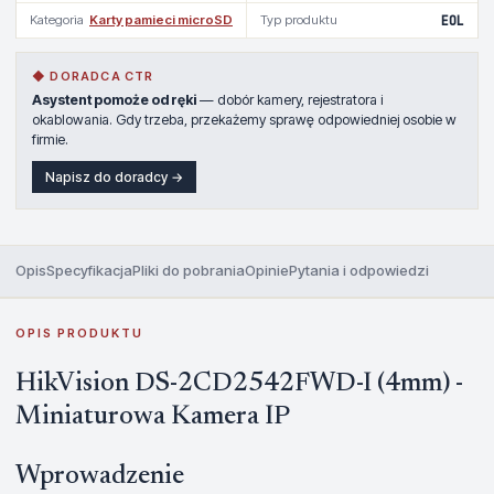
Kategoria
Karty pamieci microSD
Typ produktu
EOL
◆ DORADCA CTR
Asystent pomoże od ręki
— dobór kamery, rejestratora i
okablowania. Gdy trzeba, przekażemy sprawę odpowiedniej osobie w
firmie.
Napisz do doradcy →
Opis
Specyfikacja
Pliki do pobrania
Opinie
Pytania i odpowiedzi
OPIS PRODUKTU
HikVision DS-2CD2542FWD-I (4mm) -
Miniaturowa Kamera IP
Wprowadzenie