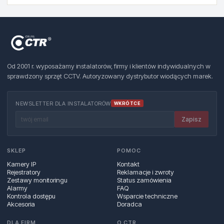
Od 2001 r. wyposażamy instalatorów, firmy i klientów indywidualnych w
sprawdzony sprzęt CCTV. Autoryzowany dystrybutor wiodących marek.
NEWSLETTER DLA INSTALATORÓW
WKRÓTCE
Zapisz
SKLEP
POMOC
Kamery IP
Kontakt
Rejestratory
Reklamacje i zwroty
Zestawy monitoringu
Status zamówienia
Alarmy
FAQ
Kontrola dostępu
Wsparcie techniczne
Akcesoria
Doradca
DLA FIRM
O CTR