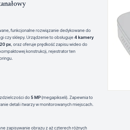
kanałowy
ane, funkcjonalne rozwiązanie dedykowane do
ngi czy sklepy. Urządzenie to obsługuje
4 kamery
920 px
, oraz oferuje prędkość zapisu wideo do
kompaktowej konstrukcji, rejestrator ten
oringu.
ozdzielczości do
5 MP
(megapikseli). Zapewnia to
nie detali i twarzy w monitorowanych miejscach.
ne zapisywanie obrazu z aż czterech różnych