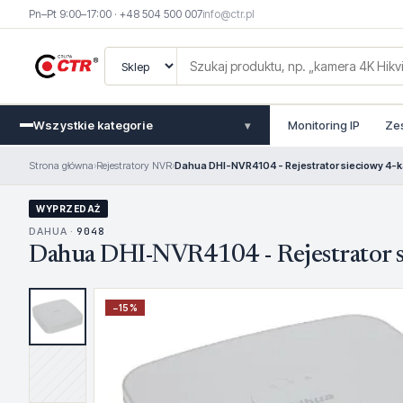
Pn–Pt 9:00–17:00 · +48 504 500 007
info@ctr.pl
Wszystkie kategorie
Monitoring IP
Ze
▾
Strona główna
›
Rejestratory NVR
›
Dahua DHI-NVR4104 - Rejestrator sieciowy 4-
WYPRZEDAŻ
DAHUA ·
9048
Dahua DHI-NVR4104 - Rejestrator 
−
15
%