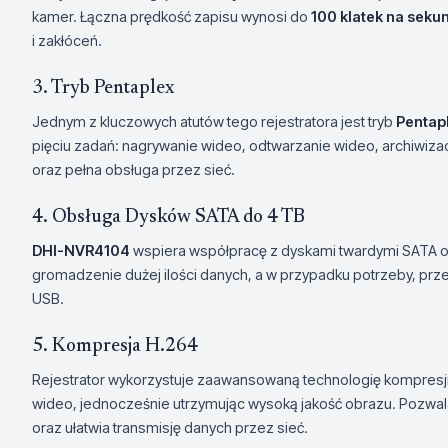
kamer. Łączna prędkość zapisu wynosi do
100 klatek na seku
i zakłóceń.
3. Tryb Pentaplex
Jednym z kluczowych atutów tego rejestratora jest tryb
Pentap
pięciu zadań: nagrywanie wideo, odtwarzanie wideo, archiwiza
oraz pełna obsługa przez sieć.
4. Obsługa Dysków SATA do 4 TB
DHI-NVR4104
wspiera współpracę z dyskami twardymi SATA 
gromadzenie dużej ilości danych, a w przypadku potrzeby, prze
USB.
5. Kompresja H.264
Rejestrator wykorzystuje zaawansowaną technologię kompresj
wideo, jednocześnie utrzymując wysoką jakość obrazu. Pozwal
oraz ułatwia transmisję danych przez sieć.