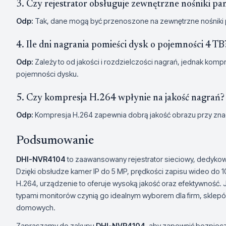
3. Czy rejestrator obsługuje zewnętrzne nośniki pa
Odp:
Tak, dane mogą być przenoszone na zewnętrzne nośniki 
4. Ile dni nagrania pomieści dysk o pojemności 4 TB
Odp:
Zależy to od jakości i rozdzielczości nagrań, jednak ko
pojemności dysku.
5. Czy kompresja H.264 wpłynie na jakość nagrań?
Odp:
Kompresja H.264 zapewnia dobrą jakość obrazu przy znac
Podsumowanie
DHI-NVR4104
to zaawansowany rejestrator sieciowy, dedyko
Dzięki obsłudze kamer IP do 5 MP, prędkości zapisu wideo do 1
H.264, urządzenie to oferuje wysoką jakość oraz efektywność.
typami monitorów czynią go idealnym wyborem dla firm, skle
domowych.
Zapraszamy do zakupu
DHI-NVR4104
, aby zapewnić bezpiecz