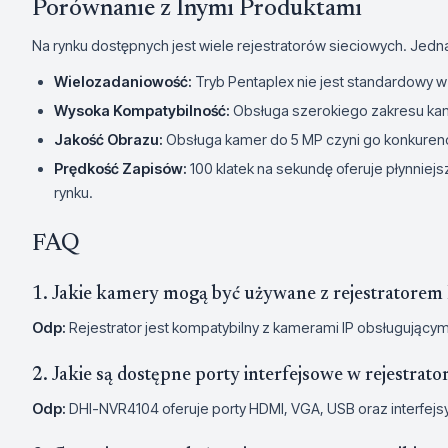
Porównanie z Inymi Produktami
Na rynku dostępnych jest wiele rejestratorów sieciowych. Jed
Wielozadaniowość:
Tryb Pentaplex nie jest standardowy 
Wysoka Kompatybilność:
Obsługa szerokiego zakresu kam
Jakość Obrazu:
Obsługa kamer do 5 MP czyni go konkurenc
Prędkość Zapisów:
100 klatek na sekundę oferuje płynniejs
rynku.
FAQ
1. Jakie kamery mogą być używane z rejestrator
Odp:
Rejestrator jest kompatybilny z kamerami IP obsługującym
2. Jakie są dostępne porty interfejsowe w rejestrato
Odp:
DHI-NVR4104 oferuje porty HDMI, VGA, USB oraz interfejs