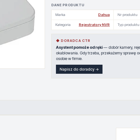
DANE PRODUKTU
Marka
Dahua
Nr produktu
Kategoria
Rejestratory NVR
Typ produktu
◆ DORADCA CTR
Asystent pomoże od ręki
— dobór kamery, rejes
okablowania. Gdy trzeba, przekażemy sprawę o
osobie w firmie.
Napisz do doradcy →