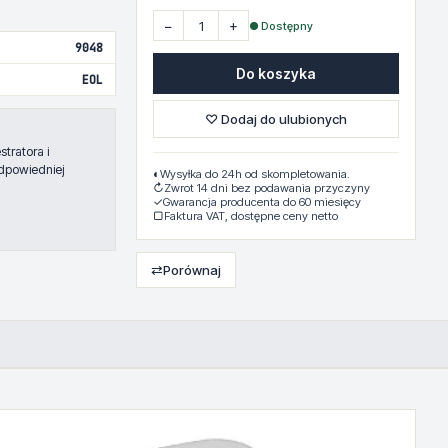
−
+
● Dostępny
9048
Do koszyka
EOL
♡ Dodaj do ulubionych
tratora i
dpowiedniej
◐
Wysyłka do 24h od skompletowania.
↻
Zwrot 14 dni bez podawania przyczyny
✓
Gwarancja producenta do 60 miesięcy
▢
Faktura VAT, dostępne ceny netto
⇄
Porównaj