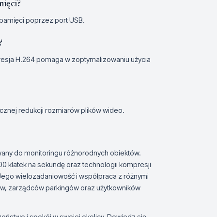
mięci?
pamięci poprzez port USB.
?
mpresja H.264 pomaga w zoptymalizowaniu użycia
znej redukcji rozmiarów plików wideo.
wany do monitoringu różnorodnych obiektów.
00 klatek na sekundę oraz technologii kompresji
 Jego wielozadaniowość i współpraca z różnymi
pów, zarządców parkingów oraz użytkowników
eństwo i spokój w swojej okolicy. Dowiedz się