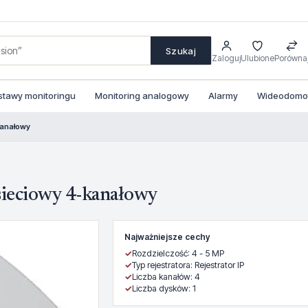
Szukaj
Zaloguj
Ulubione
Porówna
stawy monitoringu
Monitoring analogowy
Alarmy
Wideodomofo
kanałowy
sieciowy 4-kanałowy
Najważniejsze cechy
✓
Rozdzielczość: 4 - 5 MP
✓
Typ rejestratora: Rejestrator IP
✓
Liczba kanałów: 4
✓
Liczba dysków: 1