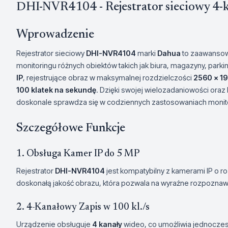
DHI-NVR4104 - Rejestrator sieciowy 4-
Wprowadzenie
Rejestrator sieciowy
DHI-NVR4104
marki
Dahua
to zaawansow
monitoringu różnych obiektów takich jak biura, magazyny, parki
IP
, rejestrujące obraz w maksymalnej rozdzielczości
2560 x 1
100 klatek na sekundę
. Dzięki swojej wielozadaniowości oraz 
doskonale sprawdza się w codziennych zastosowaniach monit
Szczegółowe Funkcje
1. Obsługa Kamer IP do 5 MP
Rejestrator
DHI-NVR4104
jest kompatybilny z kamerami IP o r
doskonałą jakość obrazu, która pozwala na wyraźne rozpoznawa
2. 4-Kanałowy Zapis w 100 kl./s
Urządzenie obsługuje
4 kanały
wideo, co umożliwia jednoczes