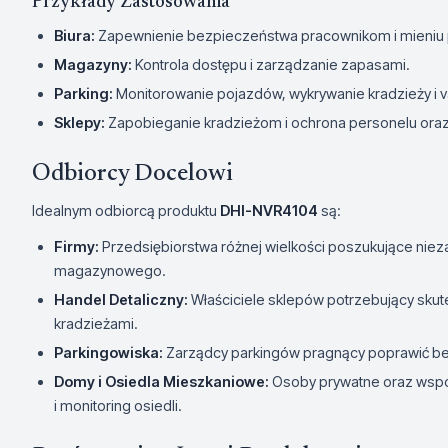
Przykłady Zastosowania
Biura:
Zapewnienie bezpieczeństwa pracownikom i mieniu p
Magazyny:
Kontrola dostępu i zarządzanie zapasami.
Parking:
Monitorowanie pojazdów, wykrywanie kradzieży i 
Sklepy:
Zapobieganie kradzieżom i ochrona personelu oraz 
Odbiorcy Docelowi
Idealnym odbiorcą produktu
DHI-NVR4104
są:
Firmy:
Przedsiębiorstwa różnej wielkości poszukujące nie
magazynowego.
Handel Detaliczny:
Właściciele sklepów potrzebujący sku
kradzieżami.
Parkingowiska:
Zarządcy parkingów pragnący poprawić be
Domy i Osiedla Mieszkaniowe:
Osoby prywatne oraz wspó
i monitoring osiedli.