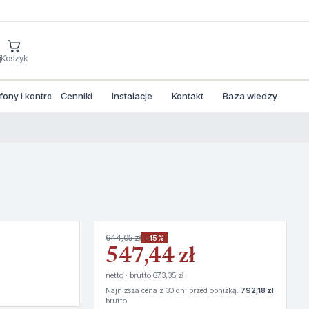
j
Koszyk
ny i kontrola dostepu
Cenniki
Instalacje
Kontakt
Baza wiedzy
644,05 zł
−15%
547,44 zł
netto · brutto 673,35 zł
Najniższa cena z 30 dni przed obniżką:
792,18 zł
brutto