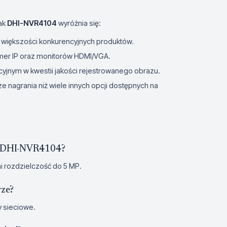
nak
DHI-NVR4104
wyróżnia się:
w większości konkurencyjnych produktów.
er IP oraz monitorów HDMI/VGA.
yjnym w kwestii jakości rejestrowanego obrazu.
ze nagrania niż wiele innych opcji dostępnych na
em DHI-NVR4104?
i rozdzielczość do 5 MP.
rze?
y sieciowe.