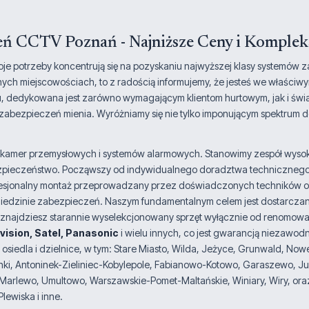
eń CCTV Poznań - Najniższe Ceny i Komple
woje potrzeby koncentrują się na pozyskaniu najwyższej klasy system
ch miejscowościach, to z radością informujemy, że jesteś we właściwy
u, dedykowana jest zarówno wymagającym klientom hurtowym, jak i świ
zabezpieczeń mienia. Wyróżniamy się nie tylko imponującym spektrum 
a kamer przemysłowych i systemów alarmowych. Stanowimy zespół wysoko
ezpieczeństwo. Począwszy od indywidualnego doradztwa technicznego
esjonalny montaż przeprowadzany przez doświadczonych techników oraz
edzinie zabezpieczeń. Naszym fundamentalnym celem jest dostarczani
o znajdziesz starannie wyselekcjonowany sprzęt wyłącznie od renomowa
vision, Satel, Panasonic
i wielu innych, co jest gwarancją niezawo
siedla i dzielnice, w tym: Stare Miasto, Wilda, Jeżyce, Grunwald, Nowe
nki, Antoninek-Zieliniec-Kobylepole, Fabianowo-Kotowo, Garaszewo, J
lewo, Umultowo, Warszawskie-Pomet-Maltańskie, Winiary, Wiry, oraz
ewiska i inne.