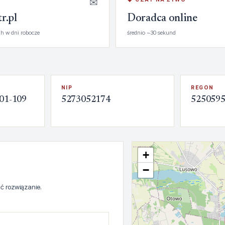
✉
r.pl
Doradca online
h w dni robocze
średnio ~30 sekund
NIP
REGON
 01-109
5273052174
525059
+
−
ć rozwiązanie.