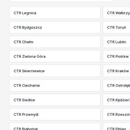
CTR Legnica
CTR Wałbrz
CTR Bydgoszcz
CTR Toruń
CTR Chełm
CTR Lublin
CTR Zielona Góra
CTR Piotrkw 
CTR Skierniewice
CTR Kraków
CTR Ciechanw
CTR Ostrołę
CTR Siedlce
CTR Kędzier
CTR Przemyśl
CTR Rzeszó
CTR Białystok
CTR Elbląg