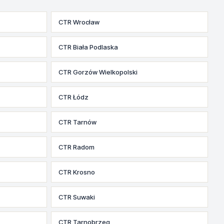
CTR Wrocław
CTR Biała Podlaska
CTR Gorzów Wielkopolski
CTR Łódz
CTR Tarnów
CTR Radom
CTR Krosno
CTR Suwaki
CTR Tarnobrzeg