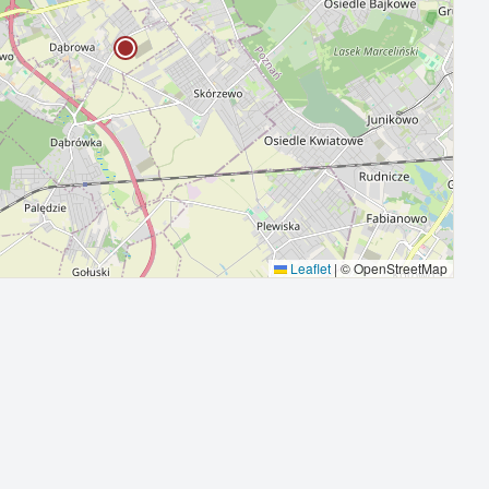
Leaflet
|
© OpenStreetMap