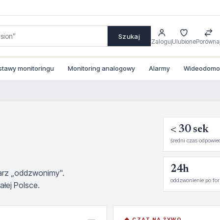
Szukaj
Zaloguj
Ulubione
Porówna
stawy monitoringu
Monitoring analogowy
Alarmy
Wideodomofo
< 30 sek
średni czas odpowie
24h
larz „oddzwonimy".
oddzwonienie po fo
łej Polsce.
◆ CZAT NA ŻYWO