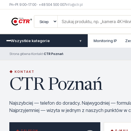
Pn–Pt 9:00–17:00 · +48 504 500 007
info@ctr.pl
Wszystkie kategorie
Monitoring IP
Ze
▾
Strona główna
›
Kontakt
›
CTR Poznań
◆ KONTAKT
CTR Poznań
Najszybciej — telefon do doradcy. Najwygodniej — formu
Najprzyjemniej — wizyta w jednym z naszych punktów w ca
◆ TELEFON
◆ E-MAIL