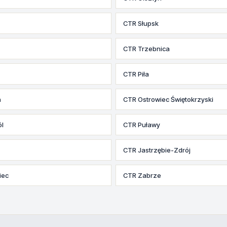
CTR Słupsk
CTR Trzebnica
CTR Piła
n
CTR Ostrowiec Świętokrzyski
l
CTR Puławy
CTR Jastrzębie-Zdrój
iec
CTR Zabrze