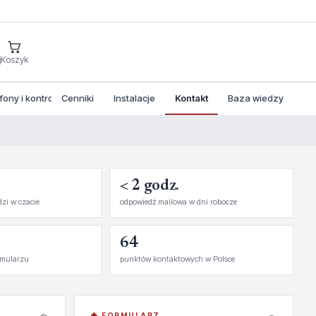
j
Koszyk
ny i kontrola dostepu
Cenniki
Instalacje
Kontakt
Baza wiedzy
< 2 godz.
dzi w czacie
odpowiedź mailowa w dni robocze
64
rmularzu
punktów kontaktowych w Polsce
◆ FORMULARZ