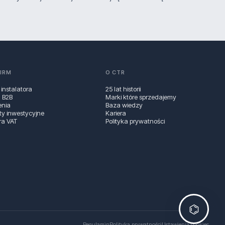
FIRM
O CTR
 instalatora
25 lat historii
a B2B
Marki które sprzedajemy
enia
Baza wiedzy
ty inwestycyjne
Kariera
ra VAT
Polityka prywatności
⌬
Regulamin
Polityka prywatności
Ustawienia cookies