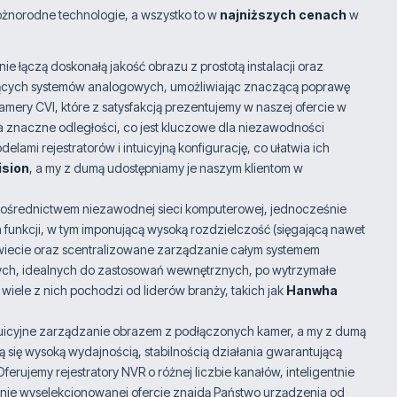
norodne technologie, a wszystko to w
najniższych cenach
w
 łączą doskonałą jakość obrazu z prostotą instalacji oraz
iejących systemów analogowych, umożliwiając znaczącą poprawę
mery CVI, które z satysfakcją prezentujemy w naszej ofercie w
na znaczne odległości, co jest kluczowe dla niezawodności
ami rejestratorów i intuicyjną konfigurację, co ułatwia ich
ision
, a my z dumą udostępniamy je naszym klientom w
 pośrednictwem niezawodnej sieci komputerowej, jednocześnie
unkcji, w tym imponującą wysoką rozdzielczość (sięgającą nawet
świecie oraz scentralizowane zarządzanie całym systemem
wych, idealnych do zastosowań wewnętrznych, po wytrzymałe
ele z nich pochodzi od liderów branży, takich jak
Hanwha
tuicyjne zarządzanie obrazem z podłączonych kamer, a my z dumą
 się wysoką wydajnością, stabilnością działania gwarantującą
erujemy rejestratory NVR o różnej liczbie kanałów, inteligentnie
nnie wyselekcjonowanej ofercie znajdą Państwo urządzenia od