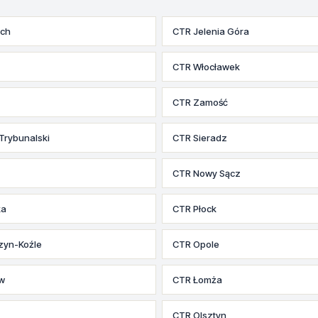
ych
CTR Jelenia Góra
CTR Włocławek
CTR Zamość
Trybunalski
CTR Sieradz
CTR Nowy Sącz
ka
CTR Płock
zyn-Koźle
CTR Opole
w
CTR Łomża
CTR Olsztyn