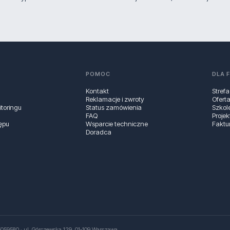
POMOC
DLA 
Kontakt
Strefa
Reklamacje i zwroty
Ofert
toringu
Status zamówienia
Szkol
FAQ
Projek
ępu
Wsparcie techniczne
Faktu
Doradca
059580 · ul. Górczewska 129, 01‑109 Warszawa