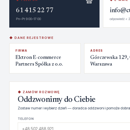
☎
61 415 22 77
info@ct
Pn–Pt 9:00–17:00
odpowiedź < 2
◆ DANE REJESTROWE
FIRMA
ADRES
Elctron E-commerce
Górczewska 129,
Partners Spółka z o.o.
Warszawa
◆ ZAMÓW ROZMOWĘ
Oddzwonimy do Ciebie
Zostaw numer i wybierz dzień — doradca oddzwoni i pomoże dobra
TELEFON