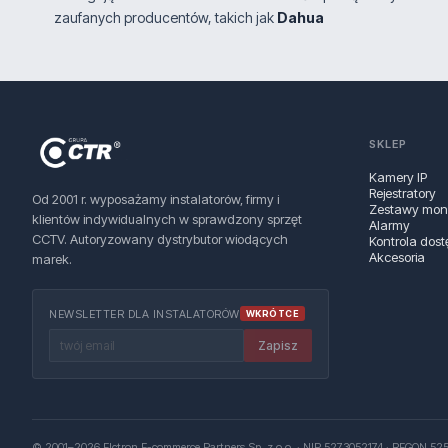
zaufanych producentów, takich jak
Dahua
SKLEP
Kamery IP
Rejestratory
Od 2001 r. wyposażamy instalatorów, firmy i
Zestawy moni
klientów indywidualnych w sprawdzony sprzęt
Alarmy
CCTV. Autoryzowany dystrybutor wiodących
Kontrola dost
Akcesoria
marek.
NEWSLETTER DLA INSTALATORÓW
WKRÓTCE
Zapisz
© 2001–2026 Elctron E-commerce Partners Sp. z o.o. · NIP 5273052174 · REGON 525