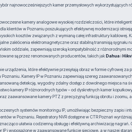
bór najnowocześniejszych kamer przemysłowych wykorzystujących róż
oczesne kamery analogowe wysokiej rozdzielczości, które inteligentnie
e dla klientów w Poznaniu poszukujących efektywnej modernizacji istn
sokich kosztów związanych z wymianą całej infrastruktury kablowej. Ka
jalne zakłócenia elektromagnetyczne oraz stabilną transmisją sygnału 
ńskim oddziale, zapewniają szeroką kompatybilność z różnorodnymi model
towane są przez renomowanych producentów, takich jak
Dahua
i
Hikv
urządzenia, które efektywnie przesyłają obraz w formie cyfrowej za
w Poznaniu. Kamery IP w Poznaniu zapewniają szereg zaawansowanych f
aawansowaną detekcję, wygodny zdalny dostęp z dowolnego miejsca na 
aństwo kamery IP różnorodnych typów – od dyskretnych kamer kopułko
z zaawansowane kamery PTZ z precyzyjną funkcją obrotu i zoomu, a wi
zesnych systemów monitoringu IP, umożliwiając bezpieczny zapis i in
lientów w Poznaniu. Rejestratory NVR dostępne w CTR Poznań wyróżniają
znacząco ułatwia codzienną obsługę i efektywną archiwizację nagrań. Of
r IP i wyposażone w zaawansowane funkcje sieciowe, a w naszej stara