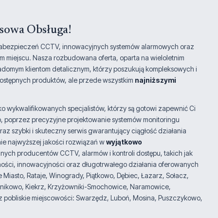
ksowa Obsługa!
ów zabezpieczeń CCTV, innowacyjnych systemów alarmowych oraz
m miejscu. Nasza rozbudowana oferta, oparta na wieloletnim
adomym klientom detalicznym, którzy poszukują kompleksowych i
dostępnych produktów, ale przede wszystkim
najniższymi
 wykwalifikowanych specjalistów, którzy są gotowi zapewnić Ci
, poprzez precyzyjne projektowanie systemów monitoringu
 szybki i skuteczny serwis gwarantujący ciągłość działania
e najwyższej jakości rozwiązań w
wyjątkowo
nych producentów CCTV, alarmów i kontroli dostępu, takich jak
dności, innowacyjności oraz długotrwałego działania oferowanych
 Miasto, Rataje, Winogrady, Piątkowo, Dębiec, Łazarz, Sołacz,
unikowo, Kiekrz, Krzyżowniki-Smochowice, Naramowice,
 pobliskie miejscowości: Swarzędz, Luboń, Mosina, Puszczykowo,