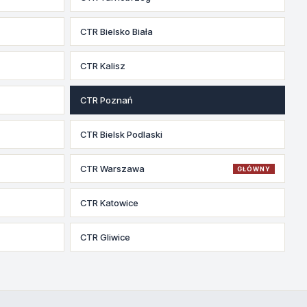
CTR Bielsko Biała
CTR Kalisz
CTR Poznań
CTR Bielsk Podlaski
CTR Warszawa
GŁÓWNY
CTR Katowice
CTR Gliwice