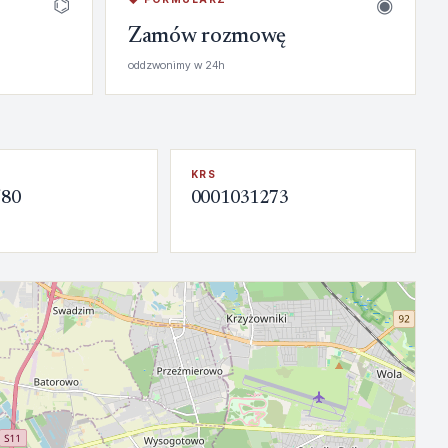
⌬
◉
Zamów rozmowę
oddzwonimy w 24h
KRS
580
0001031273