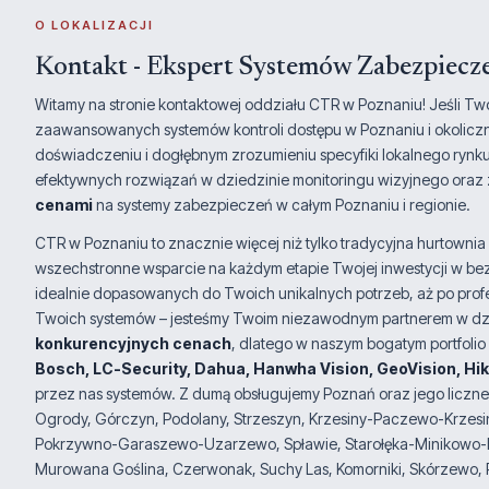
O LOKALIZACJI
Kontakt - Ekspert Systemów Zabezpiecz
Witamy na stronie kontaktowej oddziału CTR w Poznaniu! Jeśli T
zaawansowanych systemów kontroli dostępu w Poznaniu i okoliczny
doświadczeniu i dogłębnym zrozumieniu specyfiki lokalnego rynk
efektywnych rozwiązań w dziedzinie monitoringu wizyjnego oraz 
cenami
na systemy zabezpieczeń w całym Poznaniu i regionie.
CTR w Poznaniu to znacznie więcej niż tylko tradycyjna hurtowni
wszechstronne wsparcie na każdym etapie Twojej inwestycji w b
idealnie dopasowanych do Twoich unikalnych potrzeb, aż po prof
Twoich systemów – jesteśmy Twoim niezawodnym partnerem w dzi
konkurencyjnych cenach
, dlatego w naszym bogatym portfoli
Bosch, LC-Security, Dahua, Hanwha Vision, GeoVision, Hik
przez nas systemów. Z dumą obsługujemy Poznań oraz jego liczne o
Ogrody, Górczyn, Podolany, Strzeszyn, Krzesiny-Paczewo-Krzesi
Pokrzywno-Garaszewo-Uzarzewo, Spławie, Starołęka-Minikowo-Mar
Murowana Goślina, Czerwonak, Suchy Las, Komorniki, Skórzewo, Pl