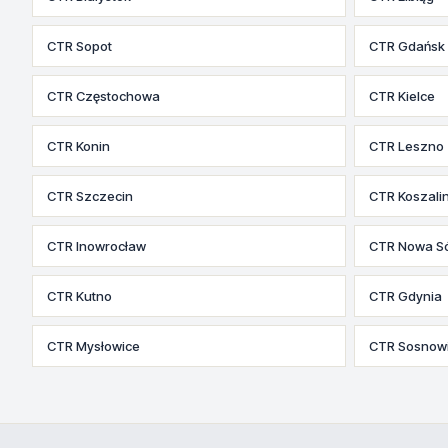
CTR Sopot
CTR Gdańsk
CTR Częstochowa
CTR Kielce
CTR Konin
CTR Leszno
CTR Szczecin
CTR Koszali
CTR Inowrocław
CTR Nowa Só
CTR Kutno
CTR Gdynia
CTR Mysłowice
CTR Sosnow