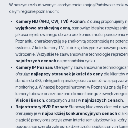
W naszym rozbudowanym asortymencie znajdą Państwo szeroki wy
całym regionie poznańskim:
Kamery HD (AHD, CVI, TVI) Poznań:
Z dumą proponujemy now
wyjątkowo atrakcyjną ceną
, stanowiąc idealne rozwiązani
jakości rejestrowanego obrazu bez konieczności ponoszenia wy
Poznaniu, charakteryzują się znakomitą odpornością na potenc
systemu. Z kolei kamery TVI, które są dostępne w naszym pozna
wdrożenie. Wszystkie te zaawansowane technologie reprezen
najniższych cenach
na poznańskim rynku.
Kamery IP Poznań:
Oferujemy zaawansowane technologicznie 
oferując
najlepszy stosunek jakości do ceny
dla klientów 
standardu 4K), inteligentną analizę obrazu umożliwiającą z
monitoringu. W naszej bogatej hurtowni w Poznaniu znajdą P
kamery tubowe przeznaczone do monitoringu zewnętrznego ora
Vision
i
Bosch
, dostępnych u nas w
najniższych cenach
.
Rejestratory NVR Poznań:
Stanowią kluczowy element nowoc
oferujemy je w
najbardziej konkurencyjnych cenach
dla k
ciągłość pracy oraz przyjaznym interfejsem użytkownika, który 
obsługujące szeroki zakres rozdzielczości podłączonych kame