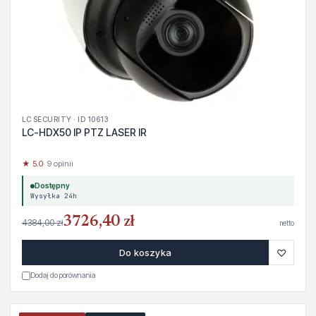
LC SECURITY · ID 10613
LC-HDX50 IP PTZ LASER IR
★ 5.0
· 9 opinii
Dostępny
Wysyłka 24h
3726,40 zł
4384,00 zł
netto
♡
Do koszyka
Dodaj do porównania