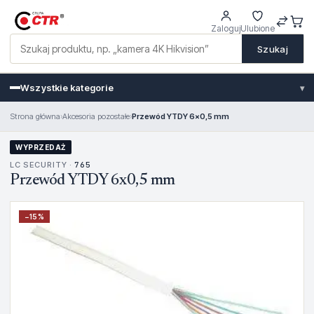
Zaloguj
Ulubione
Szukaj
Wszystkie kategorie
▾
Strona główna
›
Akcesoria pozostałe
›
Przewód YTDY 6x0,5 mm
WYPRZEDAŻ
LC SECURITY ·
765
Przewód YTDY 6x0,5 mm
−
15
%