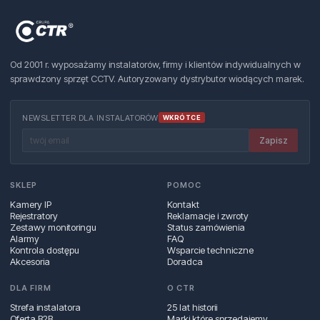
Od 2001 r. wyposażamy instalatorów, firmy i klientów indywidualnych w
sprawdzony sprzęt CCTV. Autoryzowany dystrybutor wiodących marek.
NEWSLETTER DLA INSTALATORÓW
WKRÓTCE
Zapisz
SKLEP
POMOC
Kamery IP
Kontakt
Rejestratory
Reklamacje i zwroty
Zestawy monitoringu
Status zamówienia
Alarmy
FAQ
Kontrola dostępu
Wsparcie techniczne
Akcesoria
Doradca
DLA FIRM
O CTR
Strefa instalatora
25 lat historii
Oferta B2B
Marki które sprzedajemy