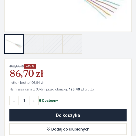
102,00 zł
−15%
86,70 zł
netto · brutto 106,64 zł
Najniższa cena z 30 dni przed obniżką:
125,46 zł
brutto
−
+
● Dostępny
Do koszyka
♡ Dodaj do ulubionych