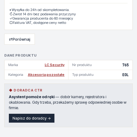
◐
Wysyłka do 24h od skompletowania.
↻
Zwrot 14 dni bez podawania przyczyny
✓
Gwarancja producenta do 60 miesięcy
▢
Faktura VAT, dostępne ceny netto
⇄
Porównaj
DANE PRODUKTU
Marka
LC Security
Nr produktu
765
Kategoria
Akcesoria pozostałe
Typ produktu
EOL
◆ DORADCA CTR
Asystent pomoże od ręki
— dobór kamery, rejestratora i
okablowania. Gdy trzeba, przekażemy sprawę odpowiedniej osobie w
firmie.
Napisz do doradcy →