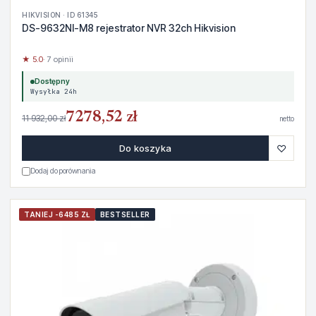
HIKVISION · ID 61345
DS-9632NI-M8 rejestrator NVR 32ch Hikvision
★ 5.0
· 7 opinii
Dostępny
Wysyłka 24h
7278,52 zł
11 932,00 zł
netto
♡
Do koszyka
Dodaj do porównania
TANIEJ -6485 ZŁ
BESTSELLER