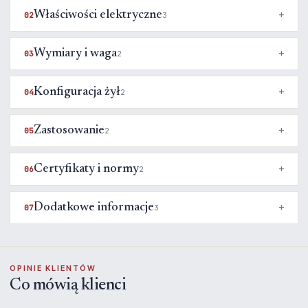
Właściwości elektryczne
02
3
Wymiary i waga
03
2
Konfiguracja żył
04
2
Zastosowanie
05
2
Certyfikaty i normy
06
2
Dodatkowe informacje
07
3
OPINIE KLIENTÓW
Co mówią klienci