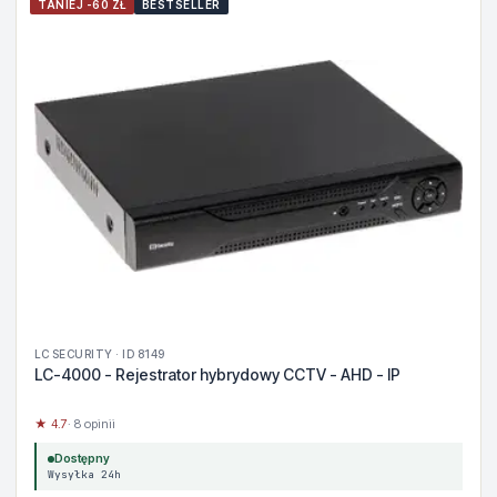
TANIEJ -60 ZŁ
BESTSELLER
LC SECURITY · ID 8149
LC-4000 - Rejestrator hybrydowy CCTV - AHD - IP
★ 4.7
· 8 opinii
Dostępny
Wysyłka 24h