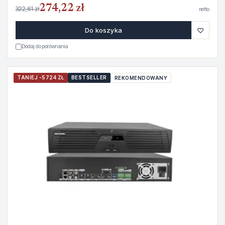
274,22 zł
322,61 zł
netto
♡
Do koszyka
Dodaj do porównania
TANIEJ -5724 ZŁ
BESTSELLER
REKOMENDOWANY