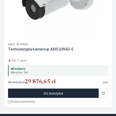
AXIS · ID 44991
Termowizyjna kamera ip AXIS Q1942-E
★ 5.0
· 7 opinii
Dostępny
Wysyłka 24h
29 876,65 zł
35 149,00 zł
netto
♡
Do koszyka
Dodaj do porównania