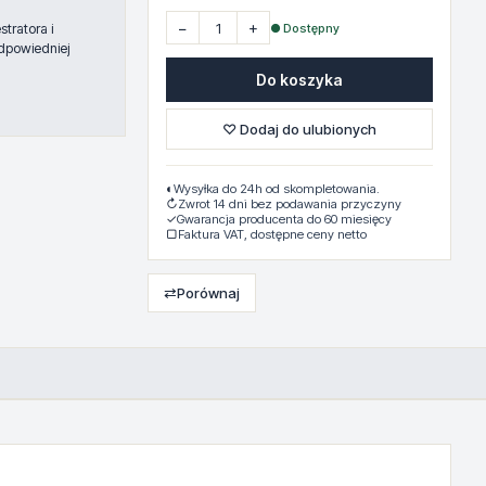
−
+
● Dostępny
tratora i
dpowiedniej
Do koszyka
♡ Dodaj do ulubionych
◐
Wysyłka do 24h od skompletowania.
↻
Zwrot 14 dni bez podawania przyczyny
✓
Gwarancja producenta do 60 miesięcy
▢
Faktura VAT, dostępne ceny netto
⇄
Porównaj