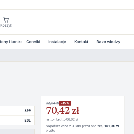
j
Koszyk
ny i kontrola dostepu
Cenniki
Instalacje
Kontakt
Baza wiedzy
82,84 zł
−15%
70,42 zł
699
netto · brutto 86,62 zł
EOL
Najniższa cena z 30 dni przed obniżką:
101,90 zł
brutto