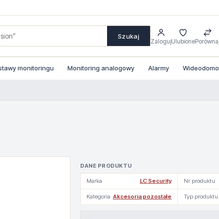
Szukaj
Zaloguj
Ulubione
Porówna
stawy monitoringu
Monitoring analogowy
Alarmy
Wideodomofo
DANE PRODUKTU
Marka
LC Security
Nr produktu
Kategoria
Akcesoria pozostałe
Typ produktu