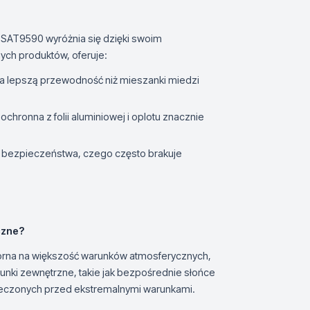
 SAT9590 wyróżnia się dzięki swoim
ych produktów, oferuje:
ia lepszą przewodność niż mieszanki miedzi
chronna z folii aluminiowej i oplotu znacznie
ci i bezpieczeństwa, czego często brakuje
czne?
dporna na większość warunków atmosferycznych,
runki zewnętrzne, takie jak bezpośrednie słońce
pieczonych przed ekstremalnymi warunkami.