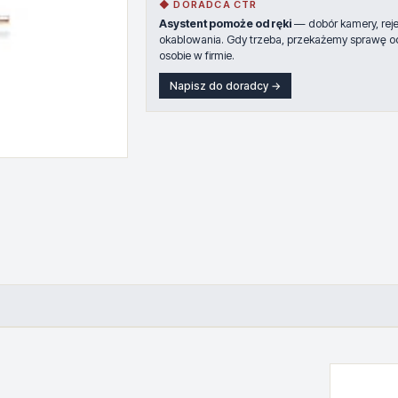
◆ DORADCA CTR
Asystent pomoże od ręki
— dobór kamery, rejes
okablowania. Gdy trzeba, przekażemy sprawę o
osobie w firmie.
Napisz do doradcy →