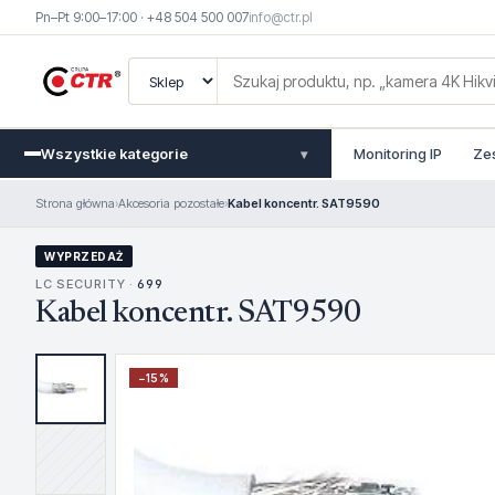
Pn–Pt 9:00–17:00 · +48 504 500 007
info@ctr.pl
Wszystkie kategorie
Monitoring IP
Ze
▾
Strona główna
›
Akcesoria pozostałe
›
Kabel koncentr. SAT9590
WYPRZEDAŻ
LC SECURITY ·
699
Kabel koncentr. SAT9590
−
15
%