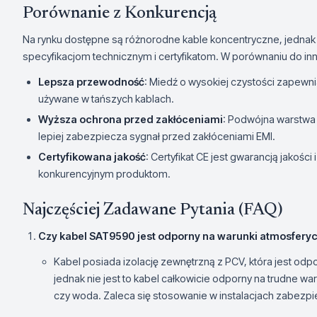
Porównanie z Konkurencją
Na rynku dostępne są różnorodne kable koncentryczne, jednak
specyfikacjom technicznym i certyfikatom. W porównaniu do inn
Lepsza przewodność
: Miedź o wysokiej czystości zapewn
używane w tańszych kablach.
Wyższa ochrona przed zakłóceniami
: Podwójna warstwa o
lepiej zabezpiecza sygnał przed zakłóceniami EMI.
Certyfikowana jakość
: Certyfikat CE jest gwarancją jakoś
konkurencyjnym produktom.
Najczęściej Zadawane Pytania (FAQ)
Czy kabel SAT9590 jest odporny na warunki atmosfery
Kabel posiada izolację zewnętrzną z PCV, która jest o
jednak nie jest to kabel całkowicie odporny na trudne wa
czy woda. Zaleca się stosowanie w instalacjach zabez