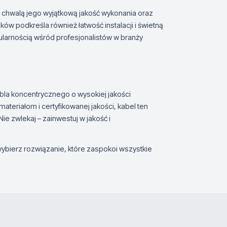
o chwalą jego wyjątkową jakość wykonania oraz
w podkreśla również łatwość instalacji i świetną
pularnością wśród profesjonalistów w branży
la koncentrycznego o wysokiej jakości
eriałom i certyfikowanej jakości, kabel ten
e zwlekaj – zainwestuj w jakość i
wybierz rozwiązanie, które zaspokoi wszystkie