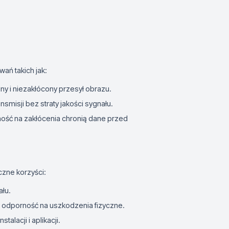
ań takich jak:
ny i niezakłócony przesył obrazu.
smisji bez straty jakości sygnału.
ność na zakłócenia chronią dane przed
czne korzyści:
ału.
 i odporność na uszkodzenia fizyczne.
talacji i aplikacji.