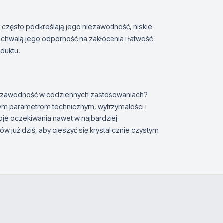
, często podkreślają jego niezawodność, niskie
chwalą jego odporność na zakłócenia i łatwość
oduktu.
niezawodność w codziennych zastosowaniach?
łym parametrom technicznym, wytrzymałości i
oje oczekiwania nawet w najbardziej
w już dziś, aby cieszyć się krystalicznie czystym