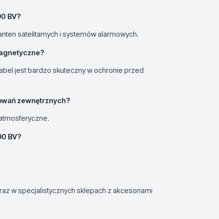
90 BV?
anten satelitarnych i systemów alarmowych.
magnetyczne?
, kabel jest bardzo skuteczny w ochronie przed
sowań zewnętrznych?
 atmosferyczne.
90 BV?
az w specjalistycznych sklepach z akcesoriami