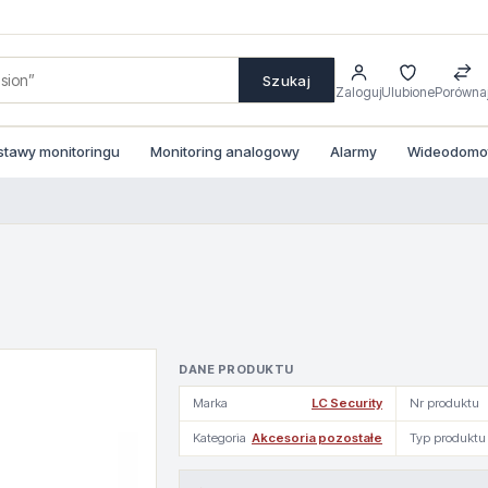
Szukaj
Zaloguj
Ulubione
Porówna
stawy monitoringu
Monitoring analogowy
Alarmy
Wideodomofo
DANE PRODUKTU
Marka
LC Security
Nr produktu
Kategoria
Akcesoria pozostałe
Typ produktu