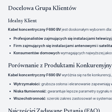
Docelowa Grupa Klientów
Idealny Klient
Kabel koncentryczny F690 BV
jest doskonałym wyborem dla:
Profesjonalistów zajmujących się instalacjami telewiz
Firm zajmujących się instalacjami antenowymi i satelit
Konsumentów domowych
wymagających najwyższej jakośc
Porównanie z Produktami Konkurenyjn
Kabel koncentryczny F690 BV
wyróżnia się na tle konkurencji,
Wytrzymałości
: grubsza osłona i ekranowanie zapewniają 
Niska tłumienność
: gwarantuje lepsze parametry sygnału n
Wszechstronność
: szeroki zakres zastosowań w systemac
Najczęściej Zadawane Pytania (FAQ)