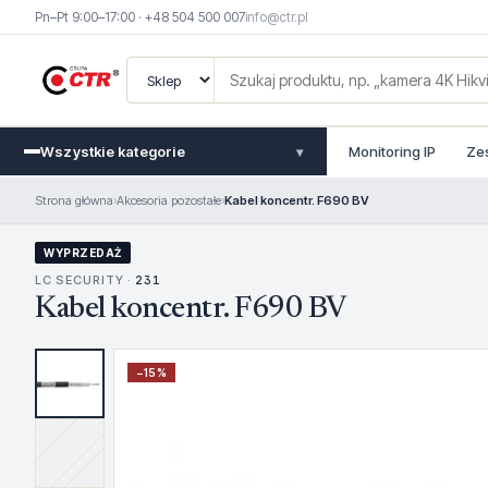
Pn–Pt 9:00–17:00 · +48 504 500 007
info@ctr.pl
Wszystkie kategorie
Monitoring IP
Ze
▾
Strona główna
›
Akcesoria pozostałe
›
Kabel koncentr. F690 BV
WYPRZEDAŻ
LC SECURITY ·
231
Kabel koncentr. F690 BV
−
15
%