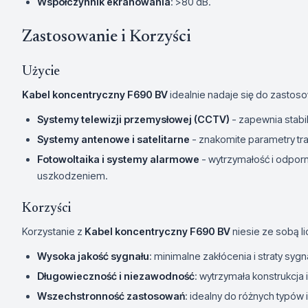
Współczynnik ekranowania
: >80 dB.
Zastosowanie i Korzyści
Użycie
Kabel koncentryczny F690 BV
idealnie nadaje się do zastosow
Systemy telewizji przemysłowej (CCTV)
- zapewnia stabil
Systemy antenowe i satelitarne
- znakomite parametry tran
Fotowoltaika i systemy alarmowe
- wytrzymałość i odpor
uszkodzeniem.
Korzyści
Korzystanie z
Kabel koncentryczny F690 BV
niesie ze sobą li
Wysoka jakość sygnału
: minimalne zakłócenia i straty sygn
Długowieczność i niezawodność
: wytrzymała konstrukcja
Wszechstronność zastosowań
: idealny do różnych typów ins