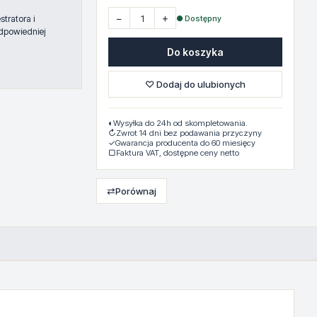
−
+
● Dostępny
tratora i
dpowiedniej
Do koszyka
♡ Dodaj do ulubionych
◐
Wysyłka do 24h od skompletowania.
↻
Zwrot 14 dni bez podawania przyczyny
✓
Gwarancja producenta do 60 miesięcy
▢
Faktura VAT, dostępne ceny netto
⇄
Porównaj