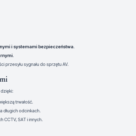
yjnymi i systemami bezpieczeństwa
.
arnymi
.
i przesyłu sygnału do sprzętu AV.
ymi
 dzięki:
większą trwałość.
a długich odcinkach.
h CCTV, SAT i innych.