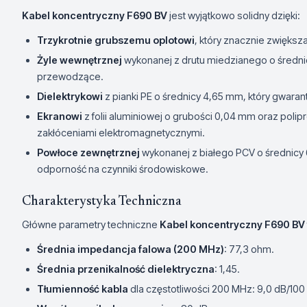
Kabel koncentryczny F690 BV
jest wyjątkowo solidny dzięki:
Trzykrotnie grubszemu oplotowi
, który znacznie zwięks
Żyle wewnętrznej
wykonanej z drutu miedzianego o średni
przewodzące.
Dielektrykowi
z pianki PE o średnicy 4,65 mm, który gwarant
Ekranowi
z folii aluminiowej o grubości 0,04 mm oraz polip
zakłóceniami elektromagnetycznymi.
Powłoce zewnętrznej
wykonanej z białego PCV o średnicy 6
odporność na czynniki środowiskowe.
Charakterystyka Techniczna
Główne parametry techniczne
Kabel koncentryczny F690 BV
Średnia impedancja falowa (200 MHz)
: 77,3 ohm.
Średnia przenikalność dielektryczna
: 1,45.
Tłumienność kabla
dla częstotliwości 200 MHz: 9,0 dB/100