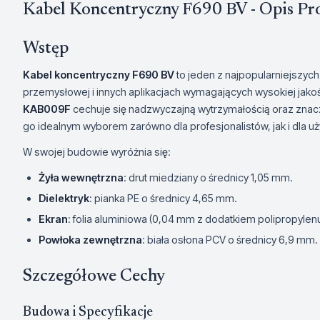
Kabel Koncentryczny F690 BV - Opis Pr
Wstęp
Kabel koncentryczny F690 BV
to jeden z najpopularniejszych
przemysłowej i innych aplikacjach wymagających wysokiej jakoś
KAB009F
cechuje się nadzwyczajną wytrzymałością oraz znacz
go idealnym wyborem zarówno dla profesjonalistów, jak i dla
W swojej budowie wyróżnia się:
Żyła wewnętrzna
: drut miedziany o średnicy 1,05 mm.
Dielektryk
: pianka PE o średnicy 4,65 mm.
Ekran
: folia aluminiowa (0,04 mm z dodatkiem polipropylenu
Powłoka zewnętrzna
: biała osłona PCV o średnicy 6,9 mm.
Szczegółowe Cechy
Budowa i Specyfikacje