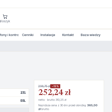
j
Koszyk
ny i kontrola dostepu
Cenniki
Instalacje
Kontakt
Baza wiedzy
296,75 zł
−15%
252,24 zł
231
netto · brutto 310,25 zł
EOL
Najniższa cena z 30 dni przed obniżką:
365,00
zł
brutto