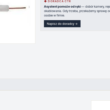
◆ DORADCA CTR
Asystent pomoże od ręki
— dobór kamery, rejes
okablowania. Gdy trzeba, przekażemy sprawę o
osobie w firmie.
Napisz do doradcy →