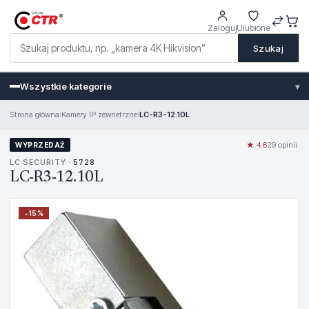
Zaloguj
Ulubione
Szukaj
Wszystkie kategorie
▾
Strona główna
›
Kamery IP zewnetrzne
›
LC-R3-12.10L
★ 4.6
29 opinii
·
WYPRZEDAŻ
LC SECURITY ·
5728
LC-R3-12.10L
−
15
%