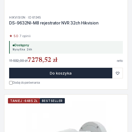
HIKVISION · ID 61345
DS-9632NI-M8 rejestrator NVR 32ch Hikvision
★ 5.0
· 7 opinii
Dostępny
Wysyłka 24h
7278,52 zł
11 932,00 zł
netto
♡
Do koszyka
Dodaj do porównania
TANIEJ -6485 ZŁ
BESTSELLER