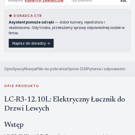
Kategoria
Kamery IP zewnetrzne
Typ produktu
EOL
◆ DORADCA CTR
Asystent pomoże od ręki
— dobór kamery, rejestratora i
okablowania. Gdy trzeba, przekażemy sprawę odpowiedniej osobie w
firmie.
Napisz do doradcy →
Opis
Specyfikacja
Pliki do pobrania
Opinie (29)
Pytania i odpowiedzi
OPIS PRODUKTU
LC-R3-12.10L: Elektryczny Łucznik do
Drzwi Lewych
Wstęp