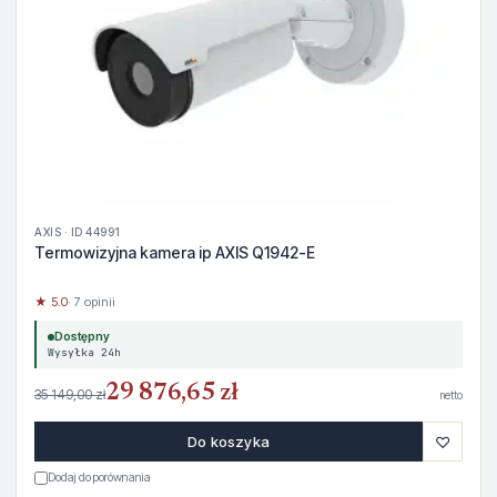
AXIS · ID 44991
Termowizyjna kamera ip AXIS Q1942-E
★ 5.0
· 7 opinii
Dostępny
Wysyłka 24h
29 876,65 zł
35 149,00 zł
netto
♡
Do koszyka
Dodaj do porównania