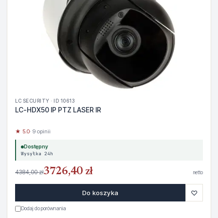
LC SECURITY · ID 10613
LC-HDX50 IP PTZ LASER IR
★ 5.0
· 9 opinii
Dostępny
Wysyłka 24h
3726,40 zł
4384,00 zł
netto
♡
Do koszyka
Dodaj do porównania