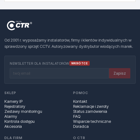
Od 2001 r. wyposażamy instalatorów, firmy i klientów indywidualnych w
sprawdzony sprzęt CCTV. Autoryzowany dystrybutor wiodących marek.
NEWSLETTER DLA INSTALATORÓW
WKRÓTCE
Zapisz
SKLEP
POMOC
Kamery IP
Kontakt
Rejestratory
Reklamacje i zwroty
Zestawy monitoringu
Status zamówienia
Alarmy
FAQ
Kontrola dostępu
Wsparcie techniczne
Akcesoria
Doradca
DLA FIRM
O CTR