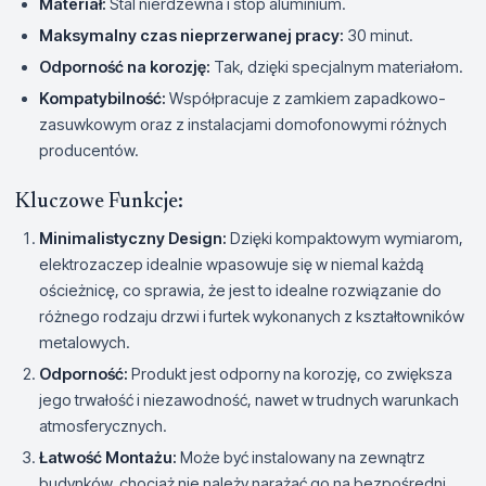
Materiał:
Stal nierdzewna i stop aluminium.
Maksymalny czas nieprzerwanej pracy:
30 minut.
Odporność na korozję:
Tak, dzięki specjalnym materiałom.
Kompatybilność:
Współpracuje z zamkiem zapadkowo-
zasuwkowym oraz z instalacjami domofonowymi różnych
producentów.
Kluczowe Funkcje:
Minimalistyczny Design:
Dzięki kompaktowym wymiarom,
elektrozaczep idealnie wpasowuje się w niemal każdą
ościeżnicę, co sprawia, że jest to idealne rozwiązanie do
różnego rodzaju drzwi i furtek wykonanych z kształtowników
metalowych.
Odporność:
Produkt jest odporny na korozję, co zwiększa
jego trwałość i niezawodność, nawet w trudnych warunkach
atmosferycznych.
Łatwość Montażu:
Może być instalowany na zewnątrz
budynków, chociaż nie należy narażać go na bezpośredni