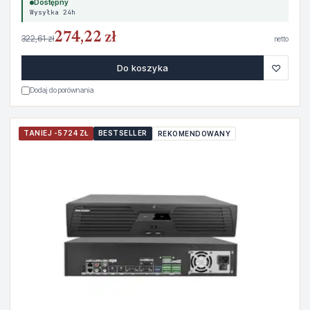
Dostępny
Wysyłka 24h
274,22 zł
322,61 zł
netto
♡
Do koszyka
Dodaj do porównania
TANIEJ -5724 ZŁ
BESTSELLER
REKOMENDOWANY