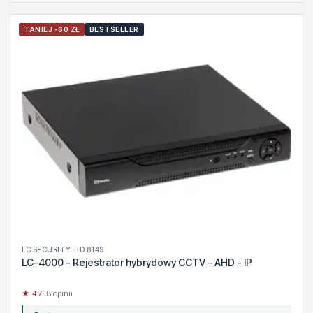
TANIEJ -60 ZŁ
BESTSELLER
LC SECURITY · ID 8149
LC-4000 - Rejestrator hybrydowy CCTV - AHD - IP
★ 4.7
· 8 opinii