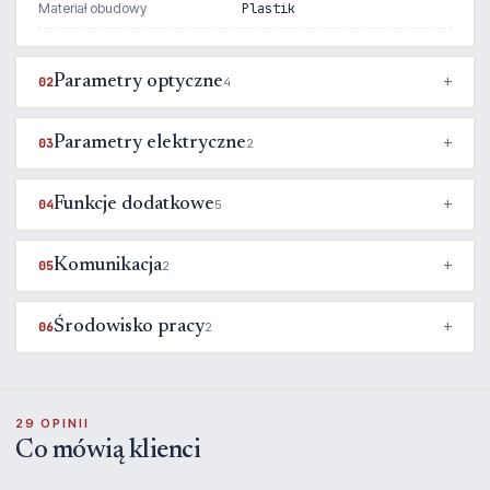
Materiał obudowy
Plastik
Parametry optyczne
02
4
Parametry elektryczne
03
2
Funkcje dodatkowe
04
5
Komunikacja
05
2
Środowisko pracy
06
2
29 OPINII
Co mówią klienci