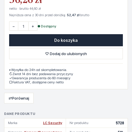
36,26 zł
netto · brutto 44,60 zł
Najniższa cena z 30 dni przed obniżką:
52,47 zł
brutto
−
+
● Dostępny
Do koszyka
♡ Dodaj do ulubionych
◐
Wysyłka do 24h od skompletowania.
↻
Zwrot 14 dni bez podawania przyczyny
✓
Gwarancja producenta do 60 miesięcy
▢
Faktura VAT, dostępne ceny netto
⇄
Porównaj
DANE PRODUKTU
Marka
LC Security
Nr produktu
5728