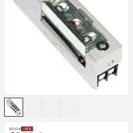
62,10 zł
−15%