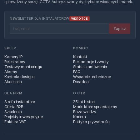
sprawdzony sprzęt CCTV. Autoryzowany dystrybutor wiodących marek.
NEWSLETTER DLA INSTALATORÓW
WKRÓTCE
Zapisz
SKLEP
POMOC
Kamery IP
Kontakt
Rejestratory
Reklamacje i zwroty
Zestawy monitoringu
Status zamówienia
Alarmy
FAQ
Kontrola dostępu
Wsparcie techniczne
Akcesoria
Doradca
DLA FIRM
O CTR
Strefa instalatora
25 lat historii
Oferta B2B
Marki które sprzedajemy
Szkolenia
Baza wiedzy
Projekty inwestycyjne
Kariera
Faktura VAT
Polityka prywatności