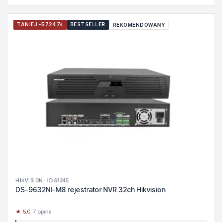
TANIEJ -5724 ZŁ
BESTSELLER
REKOMENDOWANY
HIKVISION · ID 61345
DS-9632NI-M8 rejestrator NVR 32ch Hikvision
★ 5.0
· 7 opinii