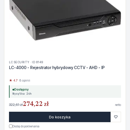
LC SECURITY · ID 8149
LC-4000 - Rejestrator hybrydowy CCTV - AHD - IP
★ 4.7
· 8 opinii
Dostępny
Wysyłka 24h
274,22 zł
322,61 zł
netto
♡
Do koszyka
Dodaj do porównania