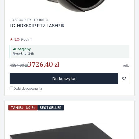
LC SECURITY · ID 10613
LC-HDX50 IP PTZ LASER IR
★ 5.0
· 9 opinii
Dostępny
Wysyłka 24h
3726,40 zł
4384,00 zł
netto
♡
Do koszyka
Dodaj do porównania
TANIEJ -60 ZŁ
BESTSELLER