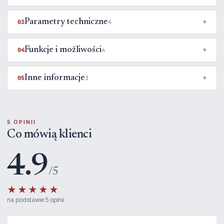
Parametry techniczne
03
4
Funkcje i możliwości
04
4
Inne informacje
05
3
5 OPINII
Co mówią klienci
4.9
/5
★★★★★
na podstawie 5 opinii