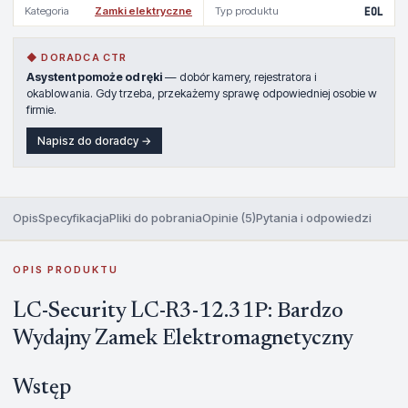
Kategoria
Zamki elektryczne
Typ produktu
EOL
◆ DORADCA CTR
Asystent pomoże od ręki
— dobór kamery, rejestratora i
okablowania. Gdy trzeba, przekażemy sprawę odpowiedniej osobie w
firmie.
Napisz do doradcy →
Opis
Specyfikacja
Pliki do pobrania
Opinie (5)
Pytania i odpowiedzi
OPIS PRODUKTU
LC-Security LC-R3-12.31P: Bardzo
Wydajny Zamek Elektromagnetyczny
Wstęp