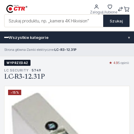
Zaloguj
Ulubione
Szukaj
Wszystkie kategorie
▾
Strona główna
›
Zamki elektryczne
›
LC-R3-12.31P
★ 4.9
5 opinii
·
WYPRZEDAŻ
LC SECURITY ·
5749
LC-R3-12.31P
−
15
%