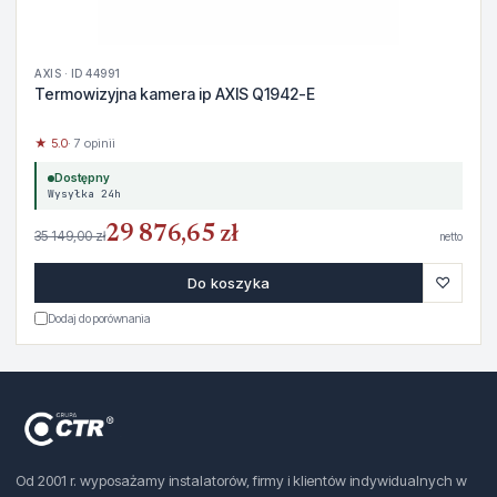
AXIS · ID 44991
Termowizyjna kamera ip AXIS Q1942-E
★ 5.0
· 7 opinii
Dostępny
Wysyłka 24h
29 876,65 zł
35 149,00 zł
netto
♡
Do koszyka
Dodaj do porównania
Od 2001 r. wyposażamy instalatorów, firmy i klientów indywidualnych w