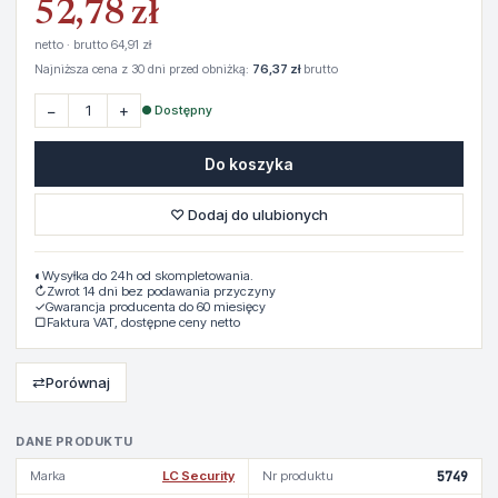
52,78 zł
netto · brutto 64,91 zł
Najniższa cena z 30 dni przed obniżką:
76,37 zł
brutto
−
+
● Dostępny
Do koszyka
♡ Dodaj do ulubionych
◐
Wysyłka do 24h od skompletowania.
↻
Zwrot 14 dni bez podawania przyczyny
✓
Gwarancja producenta do 60 miesięcy
▢
Faktura VAT, dostępne ceny netto
⇄
Porównaj
DANE PRODUKTU
Marka
LC Security
Nr produktu
5749