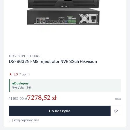
HIKVISION · ID 61345
DS-9632NI-M8 rejestrator NVR 32ch Hikvision
★ 5.0
· 7 opinii
Dostępny
Wysyłka 24h
7278,52 zł
11 932,00 zł
netto
♡
Do koszyka
Dodaj do porównania