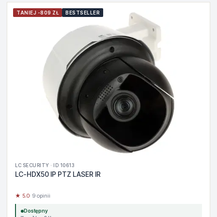
TANIEJ -809 ZŁ
BESTSELLER
LC SECURITY · ID 10613
LC-HDX50 IP PTZ LASER IR
★ 5.0
· 9 opinii
Dostępny