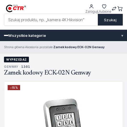
Zaloguj
Ulubione
Szukaj
Wszystkie kategorie
▾
Strona główna
›
Akcesoria pozostałe
›
Zamek kodowy ECK-02N Genway
WYPRZEDAŻ
GENWAY ·
1301
Zamek kodowy ECK-02N Genway
−
15
%