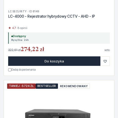
LC SECURITY · ID 8149
LC-4000 - Rejestrator hybrydowy CCTV - AHD - IP
★ 4.7
· 8 opinii
Dostępny
Wysyłka 24h
274,22 zł
322,61 zł
netto
♡
Do koszyka
Dodaj do porównania
TANIEJ -5724 ZŁ
BESTSELLER
REKOMENDOWANY