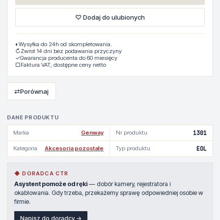
♡ Dodaj do ulubionych
◐
Wysyłka do 24h od skompletowania.
↻
Zwrot 14 dni bez podawania przyczyny
✓
Gwarancja producenta do 60 miesięcy
▢
Faktura VAT, dostępne ceny netto
⇄
Porównaj
DANE PRODUKTU
Marka
Genway
Nr produktu
1301
Kategoria
Akcesoria pozostałe
Typ produktu
EOL
◆ DORADCA CTR
Asystent pomoże od ręki
— dobór kamery, rejestratora i
okablowania. Gdy trzeba, przekażemy sprawę odpowiedniej osobie w
firmie.
Napisz do doradcy →