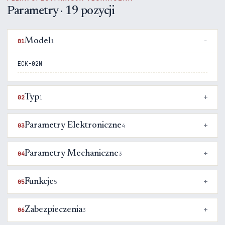
Parametry · 19 pozycji
Model
01
1
ECK-02N
Typ
02
1
Parametry Elektroniczne
03
4
Parametry Mechaniczne
04
3
Funkcje
05
5
Zabezpieczenia
06
3