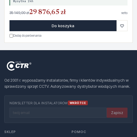
Wysyłka 24h
29 876,65 zł
35 149,00 zł
netto
♡
Do koszyka
Dodaj do porównania
Od 2001 r. wyposażamy instalatorów, firmy i klientów indywidualnych w
sprawdzony sprzęt CCTV. Autoryzowany dystrybutor wiodących marek.
NEWSLETTER DLA INSTALATORÓW
WKRÓTCE
Zapisz
SKLEP
POMOC