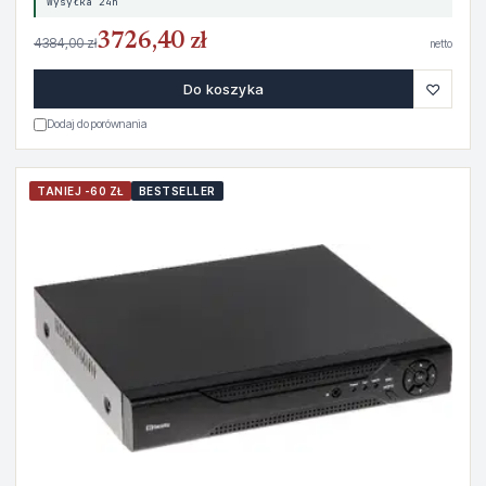
Wysyłka 24h
3726,40 zł
4384,00 zł
netto
♡
Do koszyka
Dodaj do porównania
TANIEJ -60 ZŁ
BESTSELLER