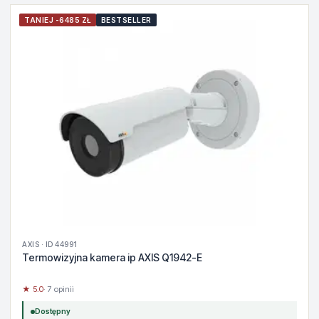
TANIEJ -6485 ZŁ
BESTSELLER
AXIS · ID 44991
Termowizyjna kamera ip AXIS Q1942-E
★ 5.0
· 7 opinii
Dostępny