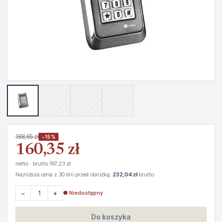
188,65 zł
−15%
160,35 zł
netto · brutto 197,23 zł
Najniższa cena z 30 dni przed obniżką:
232,04 zł
brutto
−
+
● Niedostępny
Do koszyka