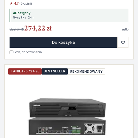
★ 4.7
· 8 opinii
Dostępny
Wysyłka 24h
274,22 zł
322,61 zł
netto
♡
Do koszyka
Dodaj do porównania
TANIEJ -5724 ZŁ
BESTSELLER
REKOMENDOWANY