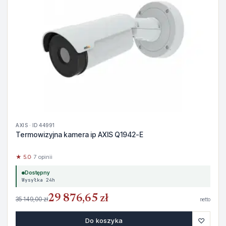
AXIS · ID 44991
Termowizyjna kamera ip AXIS Q1942-E
★ 5.0
· 7 opinii
Dostępny
Wysyłka 24h
29 876,65 zł
35 149,00 zł
netto
♡
Do koszyka