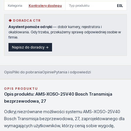
Kategoria
Kontrolery dostepu
Typ produktu
EOL
◆ DORADCA CTR
Asystent pomoże od ręki
— dobór kamery, rejestratora i
okablowania. Gdy trzeba, przekażemy sprawę odpowiedniej osobie w
firmie.
Napisz do doradcy →
Opis
Pliki do pobrania
Opinie
Pytania i odpowiedzi
OPIS PRODUKTU
Opis produktu: AMS-XOSO-25V40 Bosch Transmisja
bezprzewodowa, 27
Odkryj niezrównane możliwości systemu AMS-XOSO-25V40
Bosch Transmisja bezprzewodowa, 27, zaprojektowanego dla
wymagających użytkowników, którzy cenią sobie wygodę,