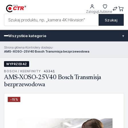
Zaloguj
Ulubione
Szukaj
Wszystkie kategorie
▾
Strona główna
›
Kontrolery dostepu
›
AMS-XOSO-25V40 Bosch Transmisja bezprzewodowa
WYPRZEDAŻ
BOSCH / KEENFINITY ·
43341
AMS-XOSO-25V40 Bosch Transmisja
bezprzewodowa
−
15
%