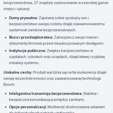
bezprzewodowa, 27 znajdzie zastosowanie w szerokiej gamie
miejsc i sytuacji:
Domy prywatne:
Zapewnij sobie spokojny sen i
bezpieczeństwo swojej rodziny dzięki zaawansowanemu
systemowi zamków bezprzewodowych.
Biura i przedsiębiorstwa:
Zabezpiecz swoje mienie i
dokumenty firmowe przed nieautoryzowanym dostępem.
Instytucje publiczne:
Zwiększ bezpieczeństwo w
szpitalach, szkołach oraz urzędach, dzięki łatwej i szybkiej
instalacji systemu.
Unikalne cechy:
Produkt wyróżnia się na tle konkurencji dzięki
swojej wszechstronności oraz zaawansowanej technologii
Bosch:
Inteligentna transmisja bezprzewodowa:
Stabilna i
bezpieczna komunikacja pomiędzy zamkami.
Opcje personalizacji:
Możliwość dostosowania ustawień
do indywidualnych potrzeb użytkownika.