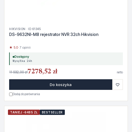
HIKVISION · ID 61345
DS-9632NI-M8 rejestrator NVR 32ch Hikvision
★ 5.0
· 7 opinii
Dostępny
Wysyłka 24h
7278,52 zł
11 932,00 zł
netto
♡
Do koszyka
Dodaj do porównania
TANIEJ -6485 ZŁ
BESTSELLER