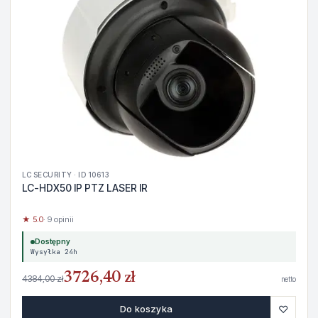
LC SECURITY · ID 10613
LC-HDX50 IP PTZ LASER IR
★ 5.0
· 9 opinii
Dostępny
Wysyłka 24h
3726,40 zł
4384,00 zł
netto
♡
Do koszyka