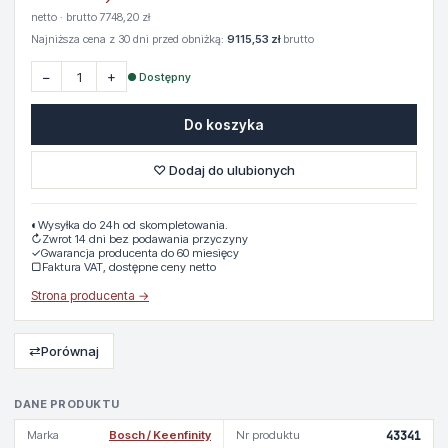
netto · brutto 7748,20 zł
Najniższa cena z 30 dni przed obniżką:
9115,53 zł
brutto
−
+
● Dostępny
Do koszyka
♡ Dodaj do ulubionych
◐
Wysyłka do 24h od skompletowania.
↻
Zwrot 14 dni bez podawania przyczyny
✓
Gwarancja producenta do 60 miesięcy
▢
Faktura VAT, dostępne ceny netto
Strona producenta →
⇄
Porównaj
DANE PRODUKTU
Marka
Bosch / Keenfinity
Nr produktu
43341