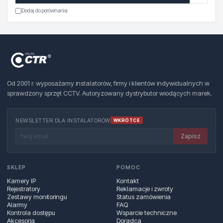
Dodaj do porównania
Od 2001 r. wyposażamy instalatorów, firmy i klientów indywidualnych w
sprawdzony sprzęt CCTV. Autoryzowany dystrybutor wiodących marek.
NEWSLETTER DLA INSTALATORÓW
WKRÓTCE
Zapisz
SKLEP
POMOC
Kamery IP
Kontakt
Rejestratory
Reklamacje i zwroty
Zestawy monitoringu
Status zamówienia
Alarmy
FAQ
Kontrola dostępu
Wsparcie techniczne
Akcesoria
Doradca