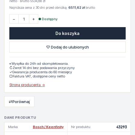
netto · brutto 5534,88 zł
Najniższa cena z 30 dni przed obniżką:
6511,62 zł
brutto
−
+
● Dostępny
Do koszyka
♡ Dodaj do ulubionych
◐
Wysyłka do 24h od skompletowania.
↻
Zwrot 14 dni bez podawania przyczyny
✓
Gwarancja producenta do 60 miesięcy
▢
Faktura VAT, dostępne ceny netto
Strona producenta →
⇄
Porównaj
DANE PRODUKTU
Marka
Bosch / Keenfinity
Nr produktu
43293