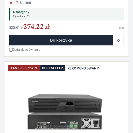
★ 4.7
· 8 opinii
Dostępny
Wysyłka 24h
274,22 zł
322,61 zł
netto
♡
Do koszyka
Dodaj do porównania
TANIEJ -5724 ZŁ
BESTSELLER
REKOMENDOWANY