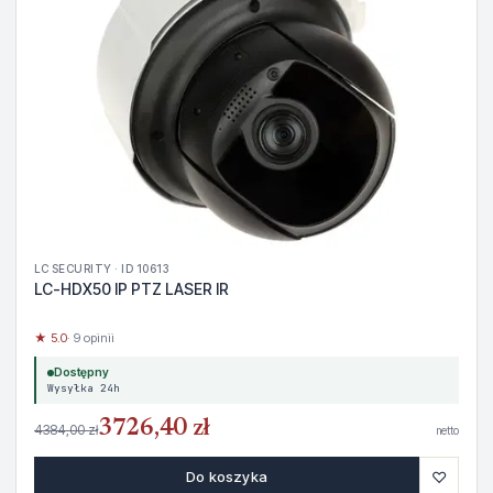
LC SECURITY · ID 10613
LC-HDX50 IP PTZ LASER IR
★ 5.0
· 9 opinii
Dostępny
Wysyłka 24h
3726,40 zł
4384,00 zł
netto
♡
Do koszyka