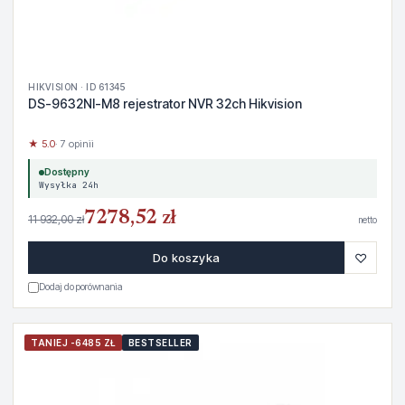
HIKVISION · ID 61345
DS-9632NI-M8 rejestrator NVR 32ch Hikvision
★ 5.0
· 7 opinii
Dostępny
Wysyłka 24h
7278,52 zł
11 932,00 zł
netto
♡
Do koszyka
Dodaj do porównania
TANIEJ -6485 ZŁ
BESTSELLER