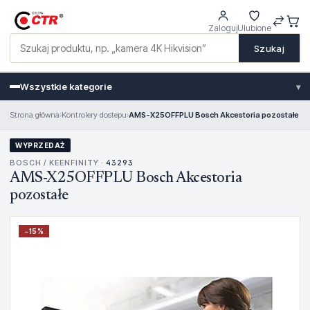
Zaloguj
Ulubione
Szukaj
Wszystkie kategorie
▾
Strona główna
›
Kontrolery dostepu
›
AMS-X25OFFPLU Bosch Akcestoria pozostałe
WYPRZEDAŻ
BOSCH / KEENFINITY ·
43293
AMS-X25OFFPLU Bosch Akcestoria
pozostałe
−
15
%