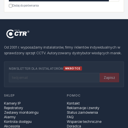
Dodaj do porównania
Od 2001 r. wyposażamy instalatorów, firmy i klientów indywidualnych w
sprawdzony sprzęt CCTV. Autoryzowany dystrybutor wiodących marek.
NEWSLETTER DLA INSTALATORÓW
WKRÓTCE
Zapisz
SKLEP
POMOC
Kamery IP
Kontakt
Rejestratory
Reklamacje i zwroty
Zestawy monitoringu
Status zamówienia
Alarmy
FAQ
Kontrola dostępu
Wsparcie techniczne
Akcesoria
Doradca