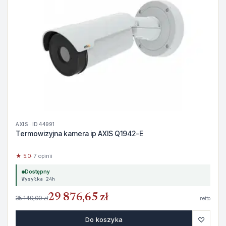
AXIS · ID 44991
Termowizyjna kamera ip AXIS Q1942-E
★ 5.0
· 7 opinii
Dostępny
Wysyłka 24h
29 876,65 zł
35 149,00 zł
netto
♡
Do koszyka