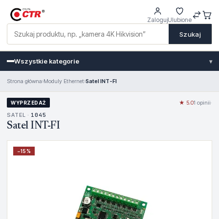
Zaloguj
Ulubione
Szukaj
Wszystkie kategorie
▾
Strona główna
›
Moduly Ethernet
›
Satel INT-FI
★ 5.0
1 opinii
·
WYPRZEDAŻ
SATEL ·
1045
Satel INT-FI
−
15
%