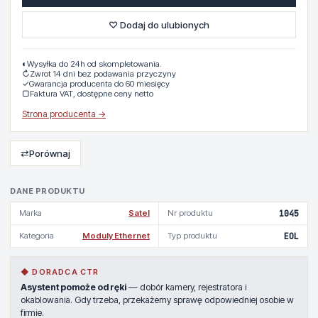
♡ Dodaj do ulubionych
◐
Wysyłka do 24h od skompletowania.
↻
Zwrot 14 dni bez podawania przyczyny
✓
Gwarancja producenta do 60 miesięcy
▢
Faktura VAT, dostępne ceny netto
Strona producenta →
⇄
Porównaj
DANE PRODUKTU
Marka
Satel
Nr produktu
1045
Kategoria
Moduly Ethernet
Typ produktu
EOL
◆ DORADCA CTR
Asystent pomoże od ręki
— dobór kamery, rejestratora i
okablowania. Gdy trzeba, przekażemy sprawę odpowiedniej osobie w
firmie.