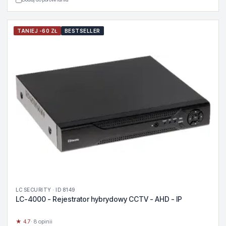
TANIEJ -60 ZŁ
BESTSELLER
LC SECURITY · ID 8149
LC-4000 - Rejestrator hybrydowy CCTV - AHD - IP
★ 4.7
· 8 opinii