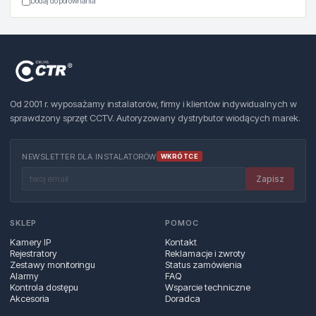
Dodaj do porównania
Od 2001 r. wyposażamy instalatorów, firmy i klientów indywidualnych w
sprawdzony sprzęt CCTV. Autoryzowany dystrybutor wiodących marek.
NEWSLETTER DLA INSTALATORÓW
WKRÓTCE
Zapisz
SKLEP
POMOC
Kamery IP
Kontakt
Rejestratory
Reklamacje i zwroty
Zestawy monitoringu
Status zamówienia
Alarmy
FAQ
Kontrola dostępu
Wsparcie techniczne
Akcesoria
Doradca