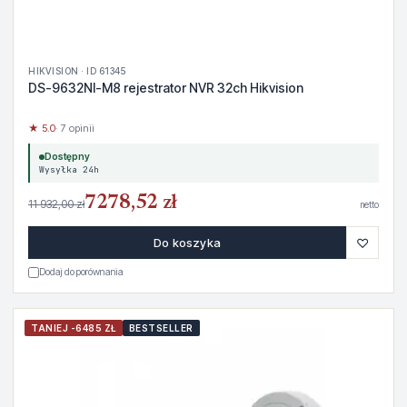
HIKVISION · ID 61345
DS-9632NI-M8 rejestrator NVR 32ch Hikvision
★ 5.0
· 7 opinii
Dostępny
Wysyłka 24h
7278,52 zł
11 932,00 zł
netto
♡
Do koszyka
Dodaj do porównania
TANIEJ -6485 ZŁ
BESTSELLER