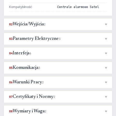
Kompatybilność
Centrale alarmowe Satel
Wejścia/Wyjścia
02
2
Parametry Elektryczne
03
3
Interfejs
04
6
Komunikacja
05
3
Warunki Pracy
06
2
Certyfikaty i Normy
07
2
Wymiary i Waga
08
2