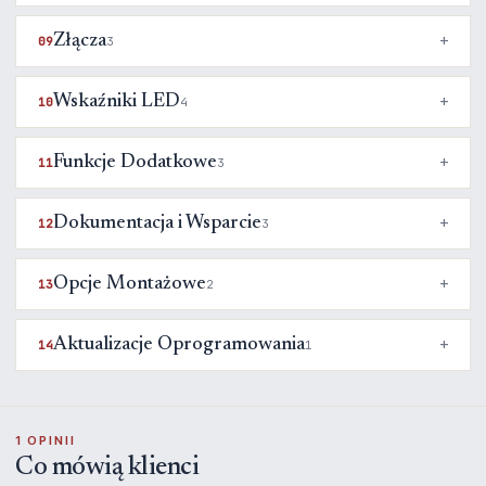
Złącza
09
3
Wskaźniki LED
10
4
Funkcje Dodatkowe
11
3
Dokumentacja i Wsparcie
12
3
Opcje Montażowe
13
2
Aktualizacje Oprogramowania
14
1
1 OPINII
Co mówią klienci