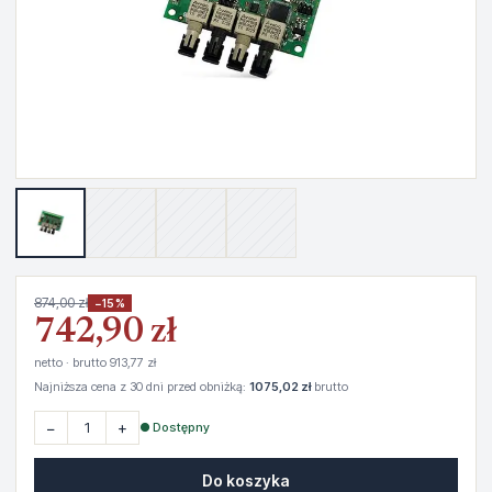
874,00 zł
−15%
742,90 zł
netto · brutto 913,77 zł
Najniższa cena z 30 dni przed obniżką:
1075,02 zł
brutto
−
+
● Dostępny
Do koszyka