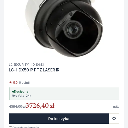
LC SECURITY · ID 10613
LC-HDX50 IP PTZ LASER IR
★ 5.0
· 9 opinii
Dostępny
Wysyłka 24h
3726,40 zł
4384,00 zł
netto
♡
Do koszyka
Dodaj do porównania