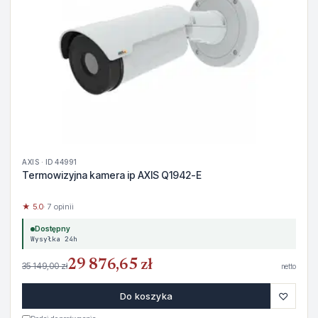
AXIS · ID 44991
Termowizyjna kamera ip AXIS Q1942-E
★ 5.0
· 7 opinii
Dostępny
Wysyłka 24h
29 876,65 zł
35 149,00 zł
netto
♡
Do koszyka