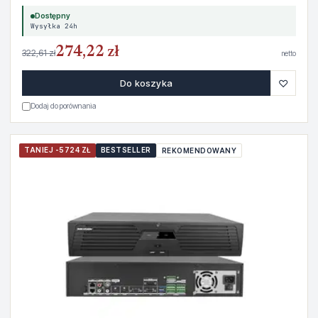
Dostępny
Wysyłka 24h
274,22 zł
322,61 zł
netto
♡
Do koszyka
Dodaj do porównania
TANIEJ -5724 ZŁ
BESTSELLER
REKOMENDOWANY