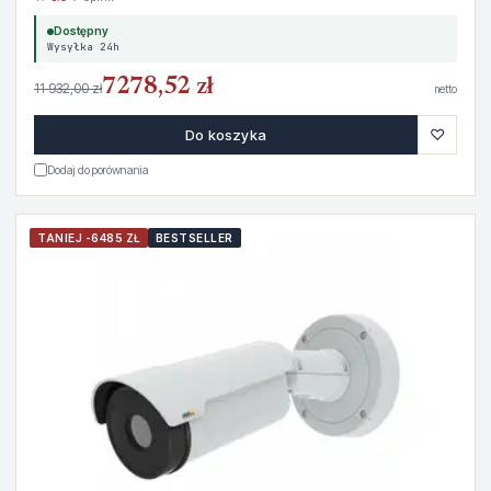
Dostępny
Wysyłka 24h
7278,52 zł
11 932,00 zł
netto
♡
Do koszyka
Dodaj do porównania
TANIEJ -6485 ZŁ
BESTSELLER