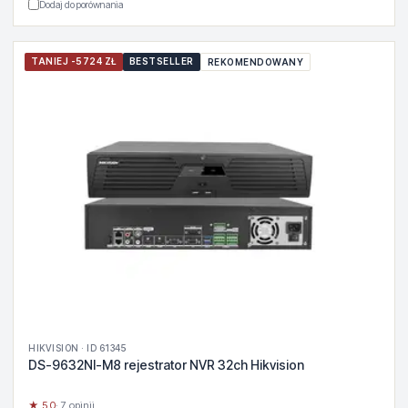
Dodaj do porównania
TANIEJ -5724 ZŁ
BESTSELLER
REKOMENDOWANY
HIKVISION · ID 61345
DS-9632NI-M8 rejestrator NVR 32ch Hikvision
★ 5.0
· 7 opinii