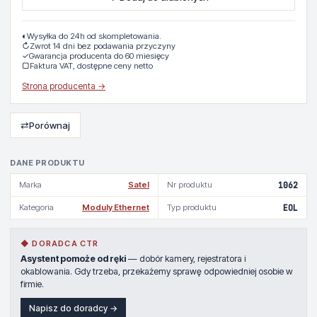
◐
Wysyłka do 24h od skompletowania.
↻
Zwrot 14 dni bez podawania przyczyny
✓
Gwarancja producenta do 60 miesięcy
▢
Faktura VAT, dostępne ceny netto
Strona producenta →
⇄
Porównaj
DANE PRODUKTU
Marka
Satel
Nr produktu
1062
Kategoria
Moduly Ethernet
Typ produktu
EOL
◆ DORADCA CTR
Asystent pomoże od ręki
— dobór kamery, rejestratora i
okablowania. Gdy trzeba, przekażemy sprawę odpowiedniej osobie w
firmie.
Napisz do doradcy →