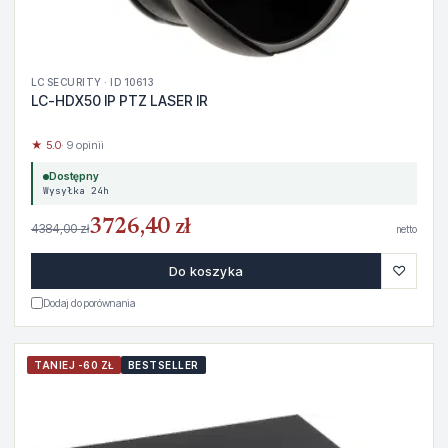
LC SECURITY · ID 10613
LC-HDX50 IP PTZ LASER IR
★ 5.0
· 9 opinii
Dostępny
Wysyłka 24h
3726,40 zł
4384,00 zł
netto
♡
Do koszyka
Dodaj do porównania
TANIEJ -60 ZŁ
BESTSELLER