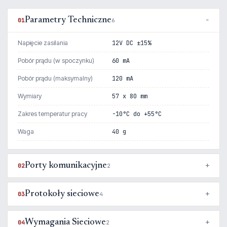
Parametry Techniczne
01
6
Napięcie zasilania
12V DC ±15%
Pobór prądu (w spoczynku)
60 mA
Pobór prądu (maksymalny)
120 mA
Wymiary
57 x 80 mm
Zakres temperatur pracy
-10°C do +55°C
Waga
40 g
Porty komunikacyjne
02
2
Protokoły sieciowe
03
4
Wymagania Sieciowe
04
2