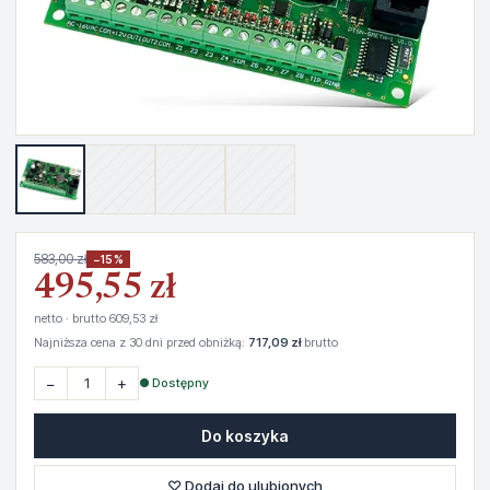
583,00 zł
−15%
495,55 zł
netto · brutto 609,53 zł
Najniższa cena z 30 dni przed obniżką:
717,09 zł
brutto
−
+
● Dostępny
Do koszyka
♡ Dodaj do ulubionych