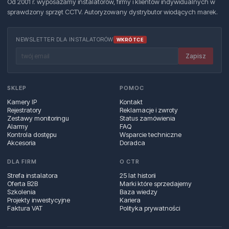
Od 2001 r. wyposażamy instalatorów, firmy i klientów indywidualnych w
sprawdzony sprzęt CCTV. Autoryzowany dystrybutor wiodących marek.
NEWSLETTER DLA INSTALATORÓW
WKRÓTCE
Zapisz
SKLEP
POMOC
Kamery IP
Kontakt
Rejestratory
Reklamacje i zwroty
Zestawy monitoringu
Status zamówienia
Alarmy
FAQ
Kontrola dostępu
Wsparcie techniczne
Akcesoria
Doradca
DLA FIRM
O CTR
Strefa instalatora
25 lat historii
Oferta B2B
Marki które sprzedajemy
Szkolenia
Baza wiedzy
Projekty inwestycyjne
Kariera
Faktura VAT
Polityka prywatności