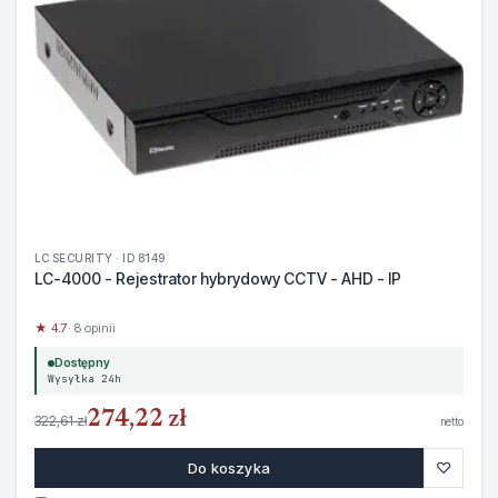
LC SECURITY · ID 8149
LC-4000 - Rejestrator hybrydowy CCTV - AHD - IP
★ 4.7
· 8 opinii
Dostępny
Wysyłka 24h
274,22 zł
322,61 zł
netto
♡
Do koszyka