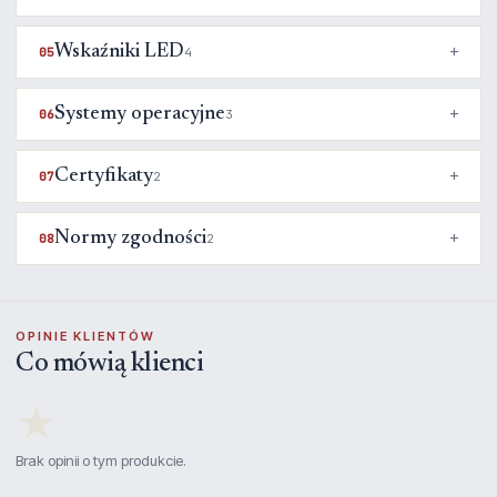
Wskaźniki LED
05
4
Systemy operacyjne
06
3
Certyfikaty
07
2
Normy zgodności
08
2
OPINIE KLIENTÓW
Co mówią klienci
★
Brak opinii o tym produkcie.