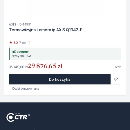
AXIS · ID 44991
Termowizyjna kamera ip AXIS Q1942-E
★ 5.0
· 7 opinii
Dostępny
Wysyłka 24h
29 876,65 zł
35 149,00 zł
netto
♡
Do koszyka
Dodaj do porównania