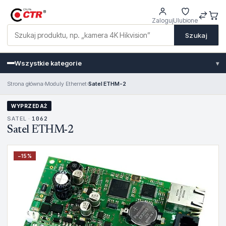
Zaloguj
Ulubione
Szukaj
Wszystkie kategorie
▾
Strona główna
›
Moduly Ethernet
›
Satel ETHM-2
WYPRZEDAŻ
SATEL ·
1062
Satel ETHM-2
−
15
%