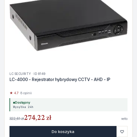
LC SECURITY · ID 8149
LC-4000 - Rejestrator hybrydowy CCTV - AHD - IP
★ 4.7
· 8 opinii
Dostępny
Wysyłka 24h
274,22 zł
322,61 zł
netto
♡
Do koszyka