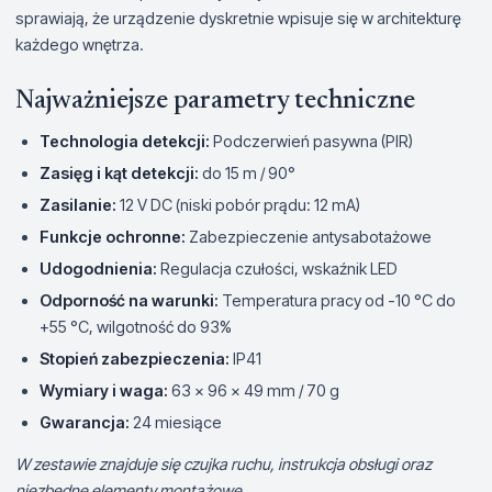
sprawiają, że urządzenie dyskretnie wpisuje się w architekturę
każdego wnętrza.
Najważniejsze parametry techniczne
Technologia detekcji:
Podczerwień pasywna (PIR)
Zasięg i kąt detekcji:
do 15 m / 90°
Zasilanie:
12 V DC (niski pobór prądu: 12 mA)
Funkcje ochronne:
Zabezpieczenie antysabotażowe
Udogodnienia:
Regulacja czułości, wskaźnik LED
Odporność na warunki:
Temperatura pracy od -10 °C do
+55 °C, wilgotność do 93%
Stopień zabezpieczenia:
IP41
Wymiary i waga:
63 x 96 x 49 mm / 70 g
Gwarancja:
24 miesiące
W zestawie znajduje się czujka ruchu, instrukcja obsługi oraz
niezbędne elementy montażowe.