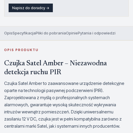
Napisz do doradcy →
Opis
Specyfikacja
Pliki do pobrania
Opinie
Pytania i odpowiedzi
OPIS PRODUKTU
Czujka Satel Amber – Niezawodna
detekcja ruchu PIR
Czujka Satel Amber to zaawansowane urządzenie detekcyjne
oparte na technologii pasywnej podczerwieni (PIR).
Zaprojektowana z myślą o profesjonalnych systemach
alarmowych, gwarantuje wysoką skuteczność wykrywania
intruzów wewnątrz pomieszczeń. Dzięki uniwersalnemu
zasilaniu 12 V DC, czujka jest w pełni kompatybilna zarówno z
centralami marki Satel, jak i systemami innych producentów.