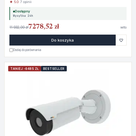
★ 5.0
· 7 opinii
Dostępny
Wysyłka 24h
7278,52 zł
11 932,00 zł
netto
♡
Do koszyka
Dodaj do porównania
TANIEJ -6485 ZŁ
BESTSELLER