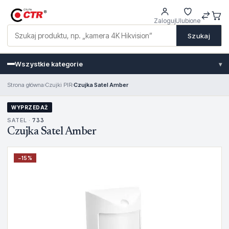
Zaloguj
Ulubione
Szukaj
Wszystkie kategorie
▾
Strona główna
›
Czujki PIR
›
Czujka Satel Amber
WYPRZEDAŻ
SATEL ·
733
Czujka Satel Amber
−
15
%