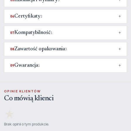
Instalacja i wymiary
05
3
Certyfikaty
06
2
Kompatybilność
07
1
Zawartość opakowania
08
3
Gwarancja
09
1
OPINIE KLIENTÓW
Co mówią klienci
★
Brak opinii o tym produkcie.