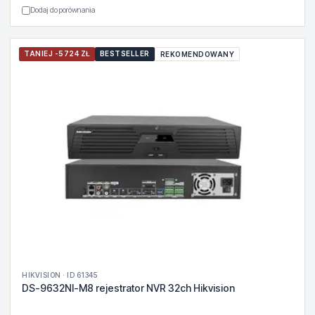
Dodaj do porównania
TANIEJ -5724 ZŁ
BESTSELLER
REKOMENDOWANY
HIKVISION · ID 61345
DS-9632NI-M8 rejestrator NVR 32ch Hikvision