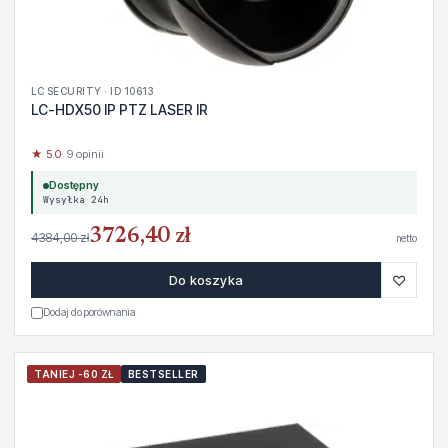
LC SECURITY · ID 10613
LC-HDX50 IP PTZ LASER IR
★ 5.0
· 9 opinii
Dostępny
Wysyłka 24h
3726,40 zł
4384,00 zł
netto
♡
Do koszyka
Dodaj do porównania
TANIEJ -60 ZŁ
BESTSELLER