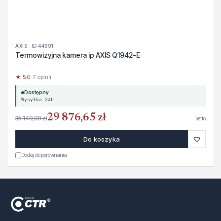
AXIS · ID 44991
Termowizyjna kamera ip AXIS Q1942-E
★ 5.0
· 7 opinii
Dostępny
Wysyłka 24h
29 876,65 zł
35 149,00 zł
netto
♡
Do koszyka
Dodaj do porównania