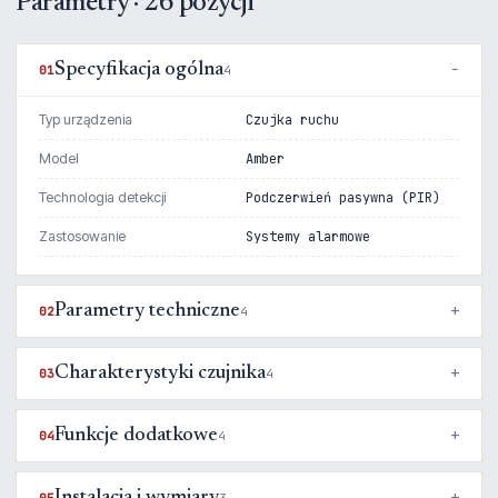
Parametry · 26 pozycji
Specyfikacja ogólna
01
4
Typ urządzenia
Czujka ruchu
Model
Amber
Technologia detekcji
Podczerwień pasywna (PIR)
Zastosowanie
Systemy alarmowe
Parametry techniczne
02
4
Charakterystyki czujnika
03
4
Funkcje dodatkowe
04
4