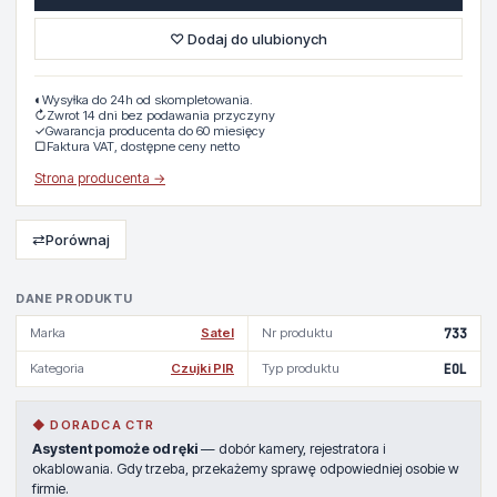
♡ Dodaj do ulubionych
◐
Wysyłka do 24h od skompletowania.
↻
Zwrot 14 dni bez podawania przyczyny
✓
Gwarancja producenta do 60 miesięcy
▢
Faktura VAT, dostępne ceny netto
Strona producenta →
⇄
Porównaj
DANE PRODUKTU
Marka
Satel
Nr produktu
733
Kategoria
Czujki PIR
Typ produktu
EOL
◆ DORADCA CTR
Asystent pomoże od ręki
— dobór kamery, rejestratora i
okablowania. Gdy trzeba, przekażemy sprawę odpowiedniej osobie w
firmie.