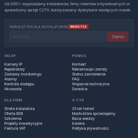
Od 2001 r. wyposażamy instalatorów, firmy i klientów indywidualnych w
sprawdzony sprzęt CCTV. Autoryzowany dystrybutor wiodących marek.
NEWSLETTER DLA INSTALATORÓW
WKRÓTCE
Zapisz
SKLEP
POMOC
Kamery IP
Kontakt
Rejestratory
Reklamacje i zwroty
Zestawy monitoringu
Status zamówienia
Alarmy
FAQ
Kontrola dostępu
Wsparcie techniczne
Akcesoria
Doradca
DLA FIRM
O CTR
Strefa instalatora
25 lat historii
Oferta B2B
Marki które sprzedajemy
Szkolenia
Baza wiedzy
Projekty inwestycyjne
Kariera
Faktura VAT
Polityka prywatności