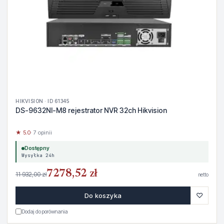
HIKVISION · ID 61345
DS-9632NI-M8 rejestrator NVR 32ch Hikvision
★ 5.0
· 7 opinii
Dostępny
Wysyłka 24h
7278,52 zł
11 932,00 zł
netto
♡
Do koszyka
Dodaj do porównania