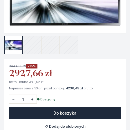
3444,30 zł
−15%
2927,66 zł
netto · brutto 3601,02 zł
Najniższa cena z 30 dni przed obniżką:
4236,49 zł
brutto
−
+
● Dostępny
Do koszyka
♡ Dodaj do ulubionych