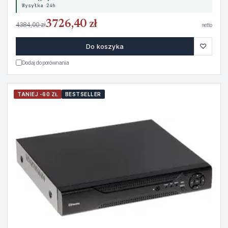
Wysyłka 24h
3726,40 zł
4384,00 zł
netto
♡
Do koszyka
Dodaj do porównania
TANIEJ -60 ZŁ
BESTSELLER