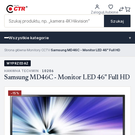
Zaloguj
Ulubione
Szukaj
Wszystkie kategorie
▾
Strona główna
›
Monitory CCTV
›
Samsung MD46C - Monitor LED 46" Full HD
WYPRZEDAŻ
HANWHA TECHWIN ·
10206
Samsung MD46C - Monitor LED 46" Full HD
−
15
%