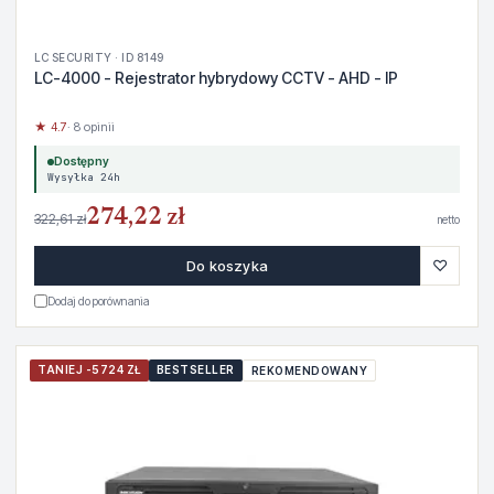
LC SECURITY · ID 8149
LC-4000 - Rejestrator hybrydowy CCTV - AHD - IP
★ 4.7
· 8 opinii
Dostępny
Wysyłka 24h
274,22 zł
322,61 zł
netto
♡
Do koszyka
Dodaj do porównania
TANIEJ -5724 ZŁ
BESTSELLER
REKOMENDOWANY