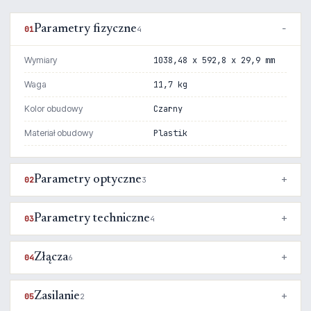
Parametry fizyczne
01
4
Wymiary
1038,48 x 592,8 x 29,9 mm
Waga
11,7 kg
Kolor obudowy
Czarny
Materiał obudowy
Plastik
Parametry optyczne
02
3
Parametry techniczne
03
4
Złącza
04
6
Zasilanie
05
2