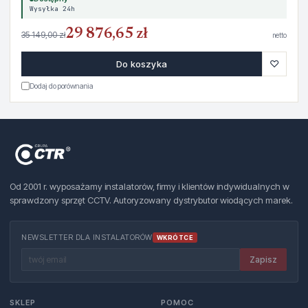
Wysyłka 24h
29 876,65 zł
35 149,00 zł
netto
♡
Do koszyka
Dodaj do porównania
Od 2001 r. wyposażamy instalatorów, firmy i klientów indywidualnych w
sprawdzony sprzęt CCTV. Autoryzowany dystrybutor wiodących marek.
NEWSLETTER DLA INSTALATORÓW
WKRÓTCE
Zapisz
SKLEP
POMOC