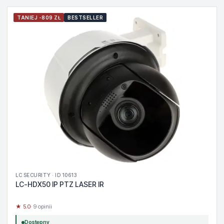
TANIEJ -809 ZŁ
BESTSELLER
LC SECURITY · ID 10613
LC-HDX50 IP PTZ LASER IR
★ 5.0
· 9 opinii
Dostępny