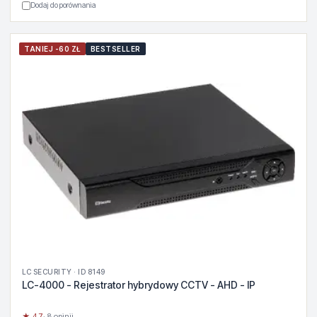
Dodaj do porównania
TANIEJ -60 ZŁ
BESTSELLER
LC SECURITY · ID 8149
LC-4000 - Rejestrator hybrydowy CCTV - AHD - IP
★ 4.7
· 8 opinii