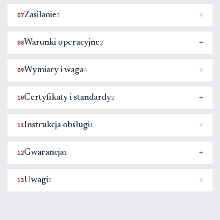
Zasilanie
07
3
Warunki operacyjne
08
2
Wymiary i waga
09
4
Certyfikaty i standardy
10
2
Instrukcja obsługi
11
1
Gwarancja
12
1
Uwagi
13
3