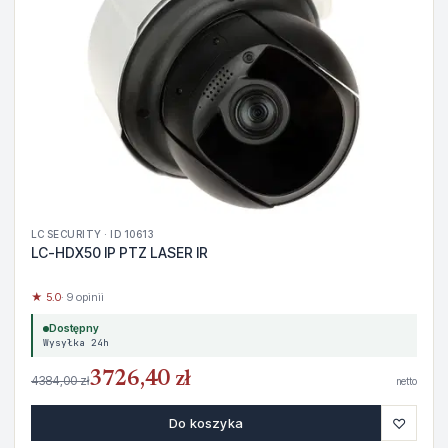
LC SECURITY · ID 10613
LC-HDX50 IP PTZ LASER IR
★ 5.0
· 9 opinii
Dostępny
Wysyłka 24h
3726,40 zł
4384,00 zł
netto
♡
Do koszyka