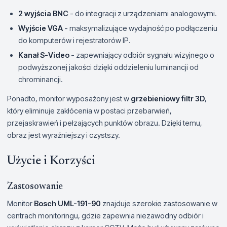
2 wyjścia BNC
- do integracji z urządzeniami analogowymi.
Wyjście VGA
- maksymalizujące wydajność po podłączeniu
do komputerów i rejestratorów IP.
Kanał S-Video
- zapewniający odbiór sygnału wizyjnego o
podwyższonej jakości dzięki oddzieleniu luminancji od
chrominancji.
Ponadto, monitor wyposażony jest w
grzebieniowy filtr 3D
,
który eliminuje zakłócenia w postaci przebarwień,
przejaskrawień i pełzających punktów obrazu. Dzięki temu,
obraz jest wyraźniejszy i czystszy.
Użycie i Korzyści
Zastosowanie
Monitor
Bosch UML-191-90
znajduje szerokie zastosowanie w
centrach monitoringu, gdzie zapewnia niezawodny odbiór i