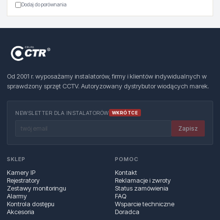
Dodaj do porównania
Od 2001 r. wyposażamy instalatorów, firmy i klientów indywidualnych w
sprawdzony sprzęt CCTV. Autoryzowany dystrybutor wiodących marek.
NEWSLETTER DLA INSTALATORÓW
WKRÓTCE
Zapisz
SKLEP
POMOC
Kamery IP
Kontakt
Rejestratory
Reklamacje i zwroty
Zestawy monitoringu
Status zamówienia
Alarmy
FAQ
Kontrola dostępu
Wsparcie techniczne
Akcesoria
Doradca