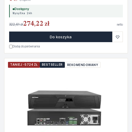
Dostępny
Wysyłka 24h
274,22 zł
322,61 zł
netto
♡
Do koszyka
Dodaj do porównania
TANIEJ -5724 ZŁ
BESTSELLER
REKOMENDOWANY