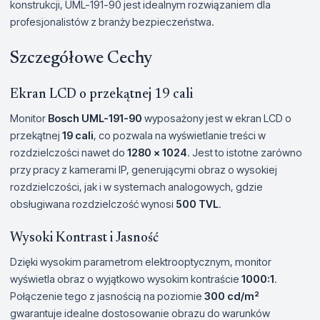
konstrukcji, UML-191-90 jest idealnym rozwiązaniem dla
profesjonalistów z branży bezpieczeństwa.
Szczegółowe Cechy
Ekran LCD o przekątnej 19 cali
Monitor
Bosch UML-191-90
wyposażony jest w ekran LCD o
przekątnej
19 cali
, co pozwala na wyświetlanie treści w
rozdzielczości nawet do
1280 x 1024
. Jest to istotne zarówno
przy pracy z kamerami IP, generującymi obraz o wysokiej
rozdzielczości, jak i w systemach analogowych, gdzie
obsługiwana rozdzielczość wynosi
500 TVL
.
Wysoki Kontrast i Jasność
Dzięki wysokim parametrom elektrooptycznym, monitor
wyświetla obraz o wyjątkowo wysokim kontraście
1000:1
.
Połączenie tego z jasnością na poziomie
300 cd/m²
gwarantuje idealne dostosowanie obrazu do warunków