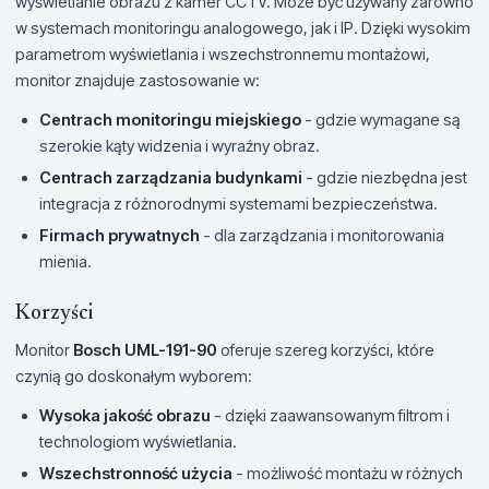
wyświetlanie obrazu z kamer CCTV. Może być używany zarówno
w systemach monitoringu analogowego, jak i IP. Dzięki wysokim
parametrom wyświetlania i wszechstronnemu montażowi,
monitor znajduje zastosowanie w:
Centrach monitoringu miejskiego
- gdzie wymagane są
szerokie kąty widzenia i wyraźny obraz.
Centrach zarządzania budynkami
- gdzie niezbędna jest
integracja z różnorodnymi systemami bezpieczeństwa.
Firmach prywatnych
- dla zarządzania i monitorowania
mienia.
Korzyści
Monitor
Bosch UML-191-90
oferuje szereg korzyści, które
czynią go doskonałym wyborem:
Wysoka jakość obrazu
- dzięki zaawansowanym filtrom i
technologiom wyświetlania.
Wszechstronność użycia
- możliwość montażu w różnych