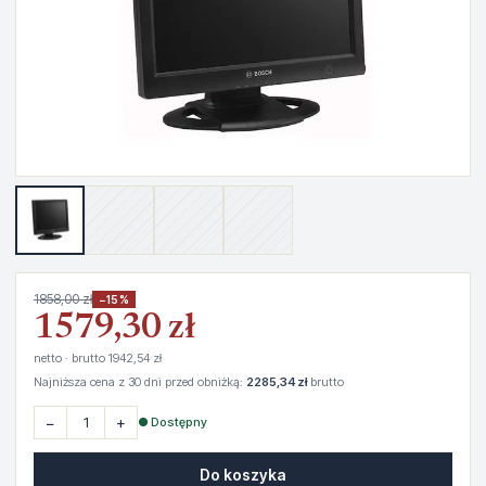
1858,00 zł
−15%
1579,30 zł
netto · brutto 1942,54 zł
Najniższa cena z 30 dni przed obniżką:
2285,34 zł
brutto
−
+
● Dostępny
Do koszyka