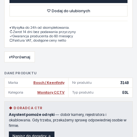
♡ Dodaj do ulubionych
◐
Wysyłka do 24h od skompletowania.
↻
Zwrot 14 dni bez podawania przyczyny
✓
Gwarancja producenta do 60 miesięcy
▢
Faktura VAT, dostępne ceny netto
⇄
Porównaj
DANE PRODUKTU
Marka
Bosch / Keenfinity
Nr produktu
3140
Kategoria
Monitory CCTV
Typ produktu
EOL
◆ DORADCA CTR
Asystent pomoże od ręki
— dobór kamery, rejestratora i
okablowania. Gdy trzeba, przekażemy sprawę odpowiedniej osobie w
firmie.
Napisz do doradcy →