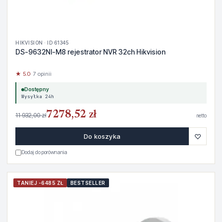
HIKVISION · ID 61345
DS-9632NI-M8 rejestrator NVR 32ch Hikvision
★ 5.0
· 7 opinii
Dostępny
Wysyłka 24h
7278,52 zł
11 932,00 zł
netto
♡
Do koszyka
Dodaj do porównania
TANIEJ -6485 ZŁ
BESTSELLER