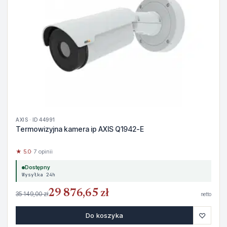
AXIS · ID 44991
Termowizyjna kamera ip AXIS Q1942-E
★ 5.0
· 7 opinii
Dostępny
Wysyłka 24h
29 876,65 zł
35 149,00 zł
netto
♡
Do koszyka