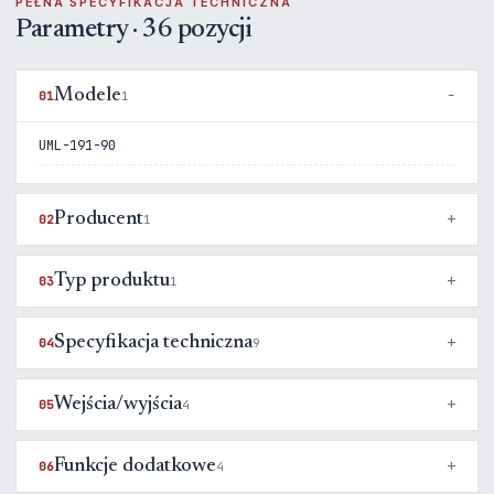
PEŁNA SPECYFIKACJA TECHNICZNA
Parametry · 36 pozycji
Modele
01
1
UML-191-90
Producent
02
1
Typ produktu
03
1
Specyfikacja techniczna
04
9
Wejścia/wyjścia
05
4
Funkcje dodatkowe
06
4