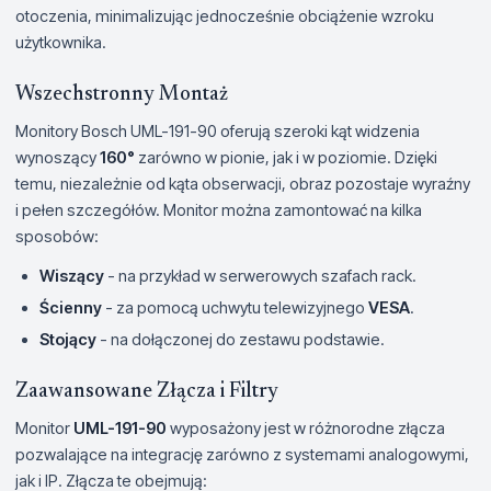
otoczenia, minimalizując jednocześnie obciążenie wzroku
użytkownika.
Wszechstronny Montaż
Monitory Bosch UML-191-90 oferują szeroki kąt widzenia
wynoszący
160°
zarówno w pionie, jak i w poziomie. Dzięki
temu, niezależnie od kąta obserwacji, obraz pozostaje wyraźny
i pełen szczegółów. Monitor można zamontować na kilka
sposobów:
Wiszący
- na przykład w serwerowych szafach rack.
Ścienny
- za pomocą uchwytu telewizyjnego
VESA
.
Stojący
- na dołączonej do zestawu podstawie.
Zaawansowane Złącza i Filtry
Monitor
UML-191-90
wyposażony jest w różnorodne złącza
pozwalające na integrację zarówno z systemami analogowymi,
jak i IP. Złącza te obejmują: