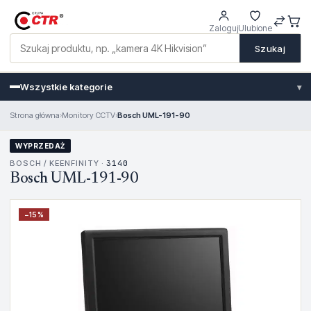
Zaloguj
Ulubione
Szukaj
Wszystkie kategorie
▾
Strona główna
›
Monitory CCTV
›
Bosch UML-191-90
WYPRZEDAŻ
BOSCH / KEENFINITY ·
3140
Bosch UML-191-90
−
15
%