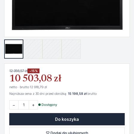
12 356,57 zł
−15%
10 503,08 zł
netto · brutto 12 918,79 zł
Najniższa cena z 30 dni przed obniżką:
15 198,58 zł
brutto
−
+
● Dostępny
Do koszyka
♡ Dodaj do ulubionych