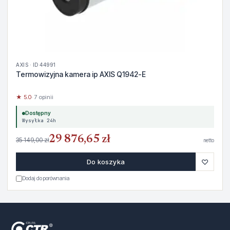
AXIS · ID 44991
Termowizyjna kamera ip AXIS Q1942-E
★ 5.0
· 7 opinii
Dostępny
Wysyłka 24h
29 876,65 zł
35 149,00 zł
netto
♡
Do koszyka
Dodaj do porównania