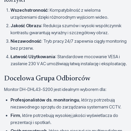
Korzyści
Wszechstronność
: Kompatybilność z wieloma
urządzeniami dzięki różnorodnym wyjściom wideo.
Jakość Obrazu
: Redukcja szumów i wysoki współczynnik
kontrastu gwarantują wyraźny i szczegółowy obraz.
Niezawodność
: Tryb pracy 24/7 zapewnia ciągły monitoring
bez przerw.
Łatwość Użytkowania
: Standardowe mocowanie VESA i
zasilanie 230 V AC umożliwiają łatwą instalację i eksploatację.
Docelowa Grupa Odbiorców
Monitor DH-DHL43-S200 jest idealnym wyborem dla:
Profesjonalistów ds. monitoringu
, którzy potrzebują
niezawodnego sprzętu do zarządzania systemami CCTV.
Firm
, które potrzebują wysokiej jakości wyświetlacza do
prezentacji i spotkań.
Osób prywatnych
, które chcą cieszyć się multimedialnym