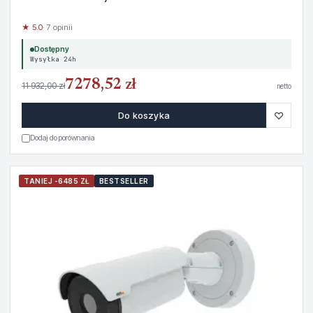
★ 5.0
· 7 opinii
Dostępny
Wysyłka 24h
7278,52 zł
11 932,00 zł
netto
♡
Do koszyka
Dodaj do porównania
TANIEJ -6485 ZŁ
BESTSELLER