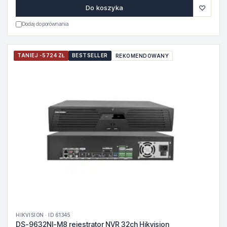
♡
Do koszyka
Dodaj do porównania
TANIEJ -5724 ZŁ
BESTSELLER
REKOMENDOWANY
HIKVISION · ID 61345
DS-9632NI-M8 rejestrator NVR 32ch Hikvision