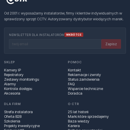
Od 2001 r. wyposażamy instalatorów, firmy i klientów indywidualnych w
sprawdzony sprzęt CCTV. Autoryzowany dystrybutor wiodących marek.
NEWSLETTER DLA INSTALATORÓW
WKRÓTCE
Zapisz
SKLEP
POMOC
Kamery IP
Kontakt
Rejestratory
Reklamacje i zwroty
Zestawy monitoringu
Status zamówienia
Alarmy
FAQ
Kontrola dostępu
Wsparcie techniczne
Akcesoria
Doradca
DLA FIRM
O CTR
Strefa instalatora
25 lat historii
Oferta B2B
Marki które sprzedajemy
Szkolenia
Baza wiedzy
Projekty inwestycyjne
Kariera