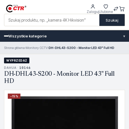
Zaloguj
Ulubione
Szukaj
Wszystkie kategorie
▾
Strona główna
›
Monitory CCTV
›
DH-DHL43-S200 - Monitor LED 43" Full HD
WYPRZEDAŻ
DAHUA ·
10146
DH-DHL43-S200 - Monitor LED 43" Full
HD
−
15
%