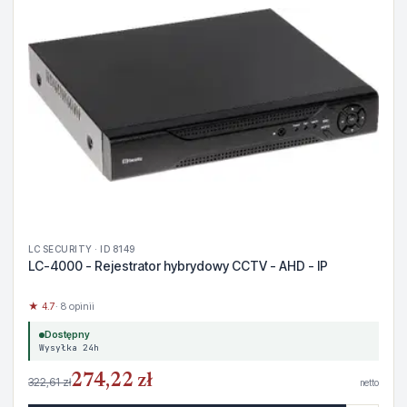
LC SECURITY · ID 8149
LC-4000 - Rejestrator hybrydowy CCTV - AHD - IP
★ 4.7
· 8 opinii
Dostępny
Wysyłka 24h
274,22 zł
322,61 zł
netto