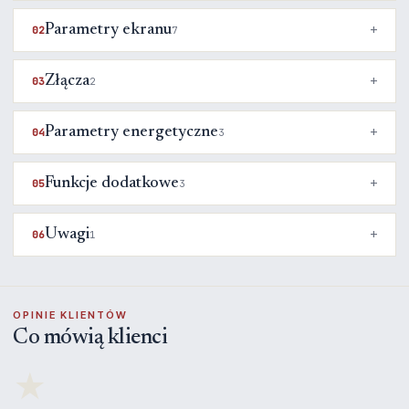
Parametry ekranu
02
7
Złącza
03
2
Parametry energetyczne
04
3
Funkcje dodatkowe
05
3
Uwagi
06
1
OPINIE KLIENTÓW
Co mówią klienci
★