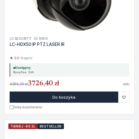
LC SECURITY · ID 10613
LC-HDX50 IP PTZ LASER IR
★ 5.0
· 9 opinii
Dostępny
Wysyłka 24h
3726,40 zł
4384,00 zł
netto
♡
Do koszyka
Dodaj do porównania
TANIEJ -60 ZŁ
BESTSELLER