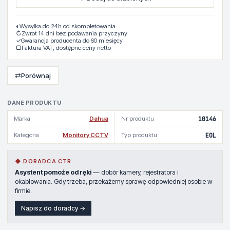
◐
Wysyłka do 24h od skompletowania.
↻
Zwrot 14 dni bez podawania przyczyny
✓
Gwarancja producenta do 60 miesięcy
▢
Faktura VAT, dostępne ceny netto
⇄
Porównaj
DANE PRODUKTU
Marka
Dahua
Nr produktu
10146
Kategoria
Monitory CCTV
Typ produktu
EOL
◆ DORADCA CTR
Asystent pomoże od ręki
— dobór kamery, rejestratora i
okablowania. Gdy trzeba, przekażemy sprawę odpowiedniej osobie w
firmie.
Napisz do doradcy →