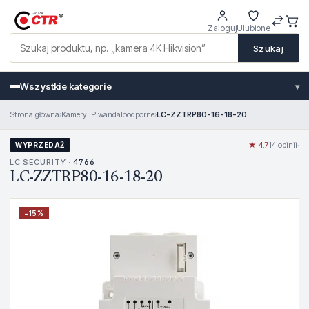
Zaloguj
Ulubione
Szukaj
Wszystkie kategorie
▾
Strona główna
›
Kamery IP wandaloodporne
›
LC-ZZTRP80-16-18-20
★ 4.7
14 opinii
·
WYPRZEDAŻ
LC SECURITY ·
4766
LC-ZZTRP80-16-18-20
−
15
%