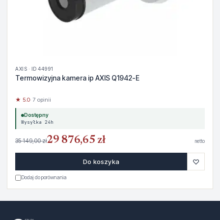
AXIS · ID 44991
Termowizyjna kamera ip AXIS Q1942-E
★ 5.0
· 7 opinii
Dostępny
Wysyłka 24h
29 876,65 zł
35 149,00 zł
netto
♡
Do koszyka
Dodaj do porównania