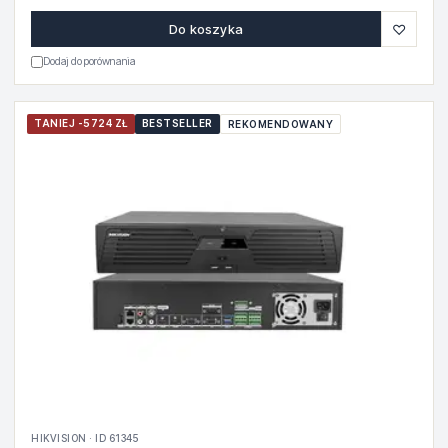
♡
Do koszyka
Dodaj do porównania
TANIEJ -5724 ZŁ
BESTSELLER
REKOMENDOWANY
HIKVISION · ID 61345