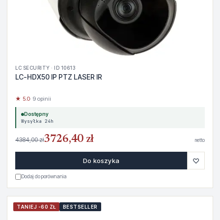
LC SECURITY · ID 10613
LC-HDX50 IP PTZ LASER IR
★ 5.0
· 9 opinii
Dostępny
Wysyłka 24h
3726,40 zł
4384,00 zł
netto
♡
Do koszyka
Dodaj do porównania
TANIEJ -60 ZŁ
BESTSELLER