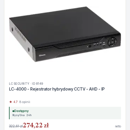
LC SECURITY · ID 8149
LC-4000 - Rejestrator hybrydowy CCTV - AHD - IP
★ 4.7
· 8 opinii
Dostępny
Wysyłka 24h
274,22 zł
322,61 zł
netto