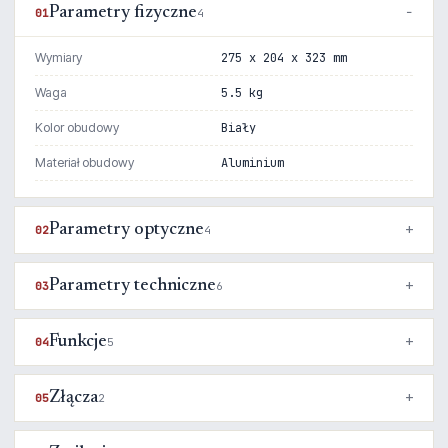
Parametry fizyczne
01
4
Wymiary
275 x 204 x 323 mm
Waga
5.5 kg
Kolor obudowy
Biały
Materiał obudowy
Aluminium
Parametry optyczne
02
4
Parametry techniczne
03
6
Funkcje
04
5
Złącza
05
2