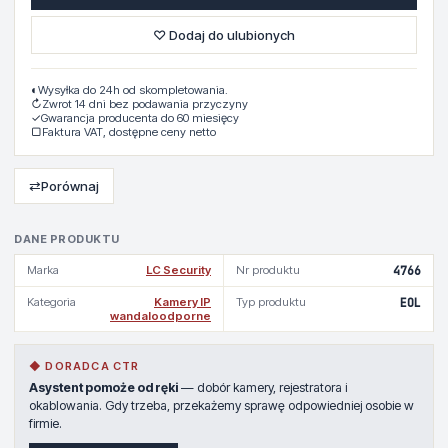
♡ Dodaj do ulubionych
◐
Wysyłka do 24h od skompletowania.
↻
Zwrot 14 dni bez podawania przyczyny
✓
Gwarancja producenta do 60 miesięcy
▢
Faktura VAT, dostępne ceny netto
⇄
Porównaj
DANE PRODUKTU
Marka
LC Security
Nr produktu
4766
Kategoria
Kamery IP
Typ produktu
EOL
wandaloodporne
◆ DORADCA CTR
Asystent pomoże od ręki
— dobór kamery, rejestratora i
okablowania. Gdy trzeba, przekażemy sprawę odpowiedniej osobie w
firmie.