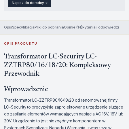
Napisz do doradcy →
Opis
Specyfikacja
Pliki do pobrania
Opinie (14)
Pytania i odpowiedzi
OPIS PRODUKTU
Transformator LC-Security LC-
ZZTRP80/16/18/20: Kompleksowy
Przewodnik
Wprowadzenie
Transformator LC-ZZTRP80/16/18/20 od renomowanej firmy
LC-Security to precyzyjnie zaprojektowane urządzenie służące
do zasilania elementów wymagających napięcia AC 16V, 18V lub
20V. Urządzenie to jest niezbędnym komponentem w
Systemach Sygnalizacji Napadu i Włamania, zwłaszcza w