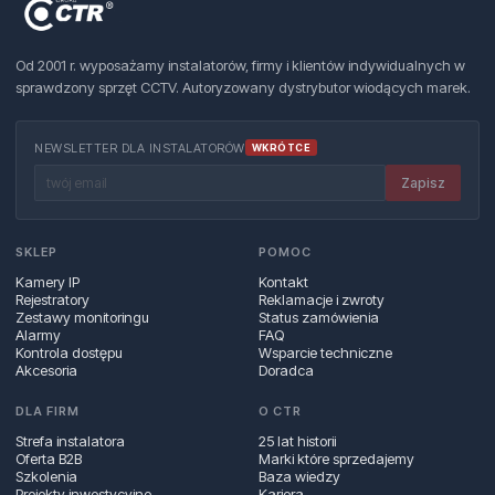
Od 2001 r. wyposażamy instalatorów, firmy i klientów indywidualnych w
sprawdzony sprzęt CCTV. Autoryzowany dystrybutor wiodących marek.
NEWSLETTER DLA INSTALATORÓW
WKRÓTCE
Zapisz
SKLEP
POMOC
Kamery IP
Kontakt
Rejestratory
Reklamacje i zwroty
Zestawy monitoringu
Status zamówienia
Alarmy
FAQ
Kontrola dostępu
Wsparcie techniczne
Akcesoria
Doradca
DLA FIRM
O CTR
Strefa instalatora
25 lat historii
Oferta B2B
Marki które sprzedajemy
Szkolenia
Baza wiedzy
Projekty inwestycyjne
Kariera