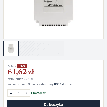
72,50 zł
−15%
61,62 zł
netto · brutto 75,79 zł
Najniższa cena z 30 dni przed obniżką:
89,17 zł
brutto
−
+
● Dostępny
Do koszyka