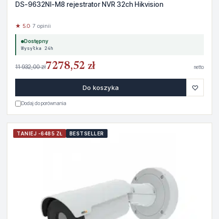
DS-9632NI-M8 rejestrator NVR 32ch Hikvision
★ 5.0
· 7 opinii
Dostępny
Wysyłka 24h
7278,52 zł
11 932,00 zł
netto
♡
Do koszyka
Dodaj do porównania
TANIEJ -6485 ZŁ
BESTSELLER