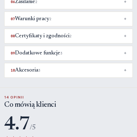
Zasilanie
06
2
Warunki pracy
07
2
Certyfikaty i zgodności
08
2
Dodatkowe funkcje
09
3
Akcesoria
10
3
14 OPINII
Co mówią klienci
4.7
/5