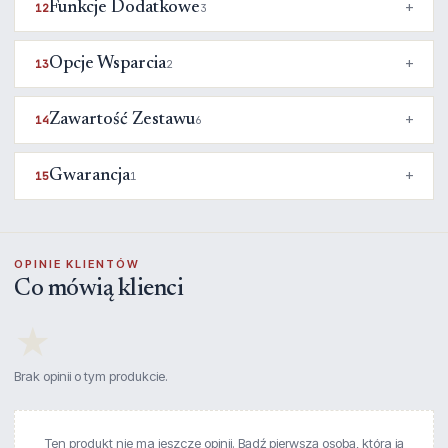
Funkcje Dodatkowe
12
3
Opcje Wsparcia
13
2
Zawartość Zestawu
14
6
Gwarancja
15
1
OPINIE KLIENTÓW
Co mówią klienci
★
Brak opinii o tym produkcie.
Ten produkt nie ma jeszcze opinii. Bądź pierwszą osobą, która ją