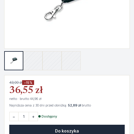
43,00 zł
−15%
36,55 zł
netto · brutto 44,96 zł
Najniższa cena z 30 dni przed obniżką:
52,89 zł
brutto
−
+
● Dostępny
Do koszyka