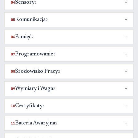
Sensory
04
2
Komunikacja
05
2
Pamięć
06
2
Programowanie
07
3
Środowisko Pracy
08
2
Wymiary i Waga
09
2
Certyfikaty
10
3
Bateria Awaryjna
11
2