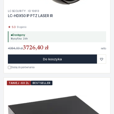
LC SECURITY · ID 10613
LC-HDX50 IP PTZ LASER IR
★ 5.0
· 9 opinii
Dostępny
Wysyłka 24h
3726,40 zł
4384,00 zł
netto
♡
Do koszyka
Dodaj do porównania
TANIEJ -60 ZŁ
BESTSELLER