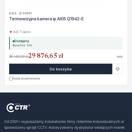
AXIS · ID 44991
Termowizyjna kamera ip AXIS Q1942-E
★ 5.0
· 7 opinii
Dostępny
Wysyłka 24h
29 876,65 zł
35 149,00 zł
netto
♡
Do koszyka
Dodaj do porównania
Od 2001 r. wyposażamy instalatorów, firmy i klientów indywidualnych w
sprawdzony sprzęt CCTV. Autoryzowany dystrybutor wiodących marek.