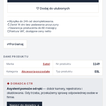
♡ Dodaj do ulubionych
◐
Wysyłka do 24h od skompletowania.
↻
Zwrot 14 dni bez podawania przyczyny
✓
Gwarancja producenta do 60 miesięcy
▢
Faktura VAT, dostępne ceny netto
⇄
Porównaj
DANE PRODUKTU
Marka
Satel
Nr produktu
1149
Kategoria
Akcesoria pozostałe
Typ produktu
EOL
◆ DORADCA CTR
Asystent pomoże od ręki
— dobór kamery, rejestratora i
okablowania. Gdy trzeba, przekażemy sprawę odpowiedniej osobie w
firmie.
Napisz do doradcy →