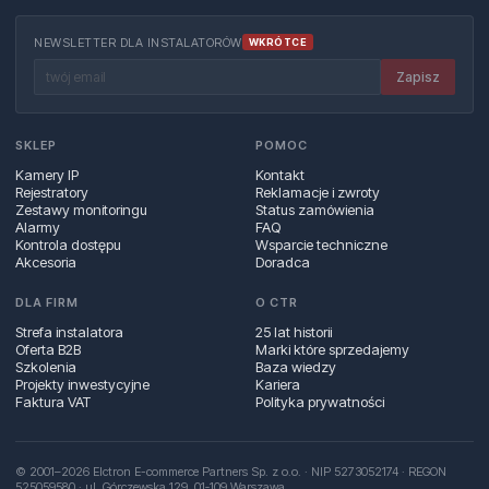
NEWSLETTER DLA INSTALATORÓW
WKRÓTCE
Zapisz
SKLEP
POMOC
Kamery IP
Kontakt
Rejestratory
Reklamacje i zwroty
Zestawy monitoringu
Status zamówienia
Alarmy
FAQ
Kontrola dostępu
Wsparcie techniczne
Akcesoria
Doradca
DLA FIRM
O CTR
Strefa instalatora
25 lat historii
Oferta B2B
Marki które sprzedajemy
Szkolenia
Baza wiedzy
Projekty inwestycyjne
Kariera
Faktura VAT
Polityka prywatności
© 2001–2026 Elctron E-commerce Partners Sp. z o.o. · NIP 5273052174 · REGON
525059580 · ul. Górczewska 129, 01‑109 Warszawa