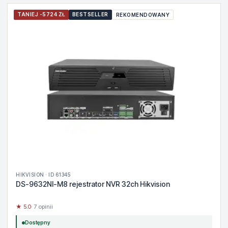
TANIEJ -5724 ZŁ
BESTSELLER
REKOMENDOWANY
HIKVISION · ID 61345
DS-9632NI-M8 rejestrator NVR 32ch Hikvision
★ 5.0
· 7 opinii
Dostępny