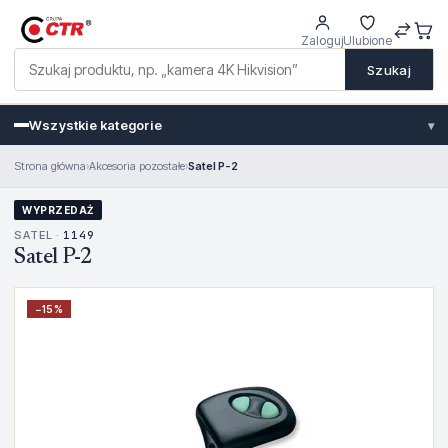
Zaloguj
Ulubione
Szukaj
Wszystkie kategorie
▾
Strona główna
›
Akcesoria pozostałe
›
Satel P-2
WYPRZEDAŻ
SATEL ·
1149
Satel P-2
−
15
%