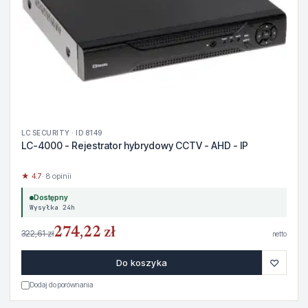
LC SECURITY · ID 8149
LC-4000 - Rejestrator hybrydowy CCTV - AHD - IP
★ 4.7
· 8 opinii
Dostępny
Wysyłka 24h
274,22 zł
322,61 zł
netto
♡
Do koszyka
Dodaj do porównania