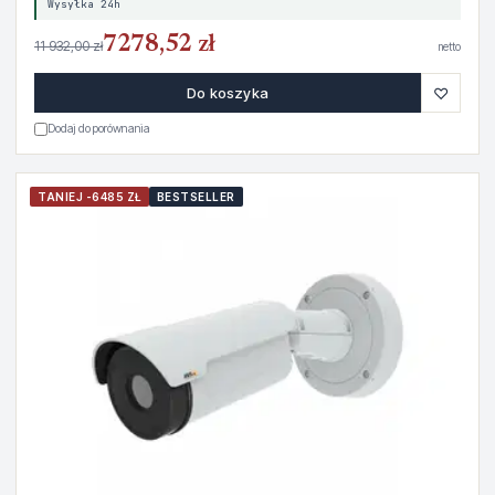
Wysyłka 24h
7278,52 zł
11 932,00 zł
netto
♡
Do koszyka
Dodaj do porównania
TANIEJ -6485 ZŁ
BESTSELLER