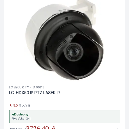
LC SECURITY · ID 10613
LC-HDX50 IP PTZ LASER IR
★ 5.0
· 9 opinii
Dostępny
Wysyłka 24h