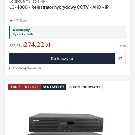
LC SECURITY · ID 8149
LC-4000 - Rejestrator hybrydowy CCTV - AHD - IP
★ 4.7
· 8 opinii
Dostępny
Wysyłka 24h
274,22 zł
322,61 zł
netto
♡
Do koszyka
Dodaj do porównania
TANIEJ -5724 ZŁ
BESTSELLER
REKOMENDOWANY