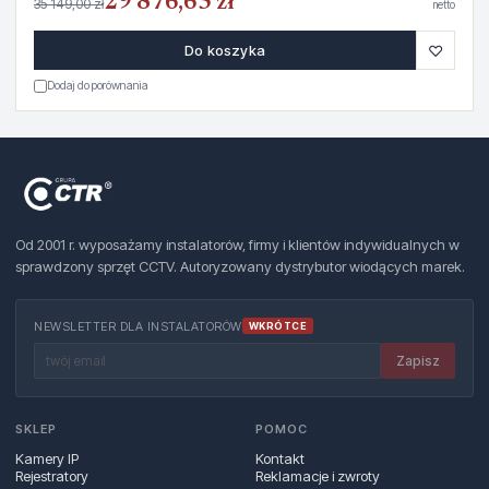
29 876,65 zł
35 149,00 zł
netto
♡
Do koszyka
Dodaj do porównania
Od 2001 r. wyposażamy instalatorów, firmy i klientów indywidualnych w
sprawdzony sprzęt CCTV. Autoryzowany dystrybutor wiodących marek.
NEWSLETTER DLA INSTALATORÓW
WKRÓTCE
Zapisz
SKLEP
POMOC
Kamery IP
Kontakt
Rejestratory
Reklamacje i zwroty