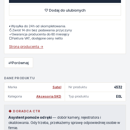
♡ Dodaj do ulubionych
◐
Wysyłka do 24h od skompletowania.
↻
Zwrot 14 dni bez podawania przyczyny
✓
Gwarancja producenta do 60 miesięcy
▢
Faktura VAT, dostępne ceny netto
Strona producenta →
⇄
Porównaj
DANE PRODUKTU
Marka
Satel
Nr produktu
4532
Kategoria
Akcesoria SKD
Typ produktu
EOL
◆ DORADCA CTR
Asystent pomoże od ręki
— dobór kamery, rejestratora i
okablowania. Gdy trzeba, przekażemy sprawę odpowiedniej osobie w
firmie.