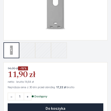
14,00 zł
−15%
11,90 zł
netto · brutto 14,64 zł
Najniższa cena z 30 dni przed obniżką:
17,22 zł
brutto
−
+
● Dostępny
Do koszyka