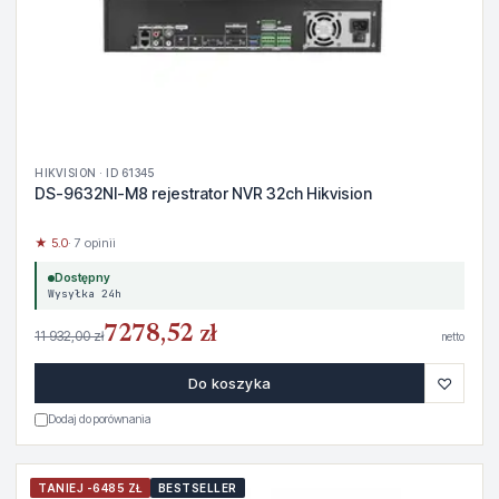
HIKVISION · ID 61345
DS-9632NI-M8 rejestrator NVR 32ch Hikvision
★ 5.0
· 7 opinii
Dostępny
Wysyłka 24h
7278,52 zł
11 932,00 zł
netto
♡
Do koszyka
Dodaj do porównania
TANIEJ -6485 ZŁ
BESTSELLER