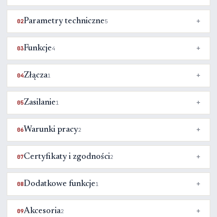
Parametry techniczne
02
5
Funkcje
03
4
Złącza
04
1
Zasilanie
05
1
Warunki pracy
06
2
Certyfikaty i zgodności
07
2
Dodatkowe funkcje
08
1
Akcesoria
09
2