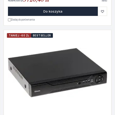
3726,40 zł
4384,00 zł
netto
♡
Do koszyka
Dodaj do porównania
TANIEJ -60 ZŁ
BESTSELLER