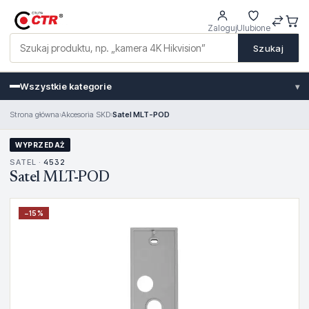
Zaloguj
Ulubione
Szukaj
Wszystkie kategorie
▾
Strona główna
›
Akcesoria SKD
›
Satel MLT-POD
WYPRZEDAŻ
SATEL ·
4532
Satel MLT-POD
−
15
%