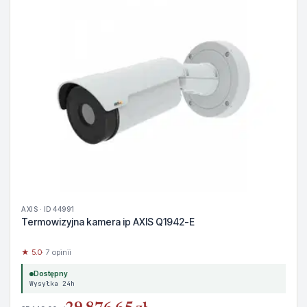
AXIS · ID 44991
Termowizyjna kamera ip AXIS Q1942-E
★ 5.0
· 7 opinii
Dostępny
Wysyłka 24h