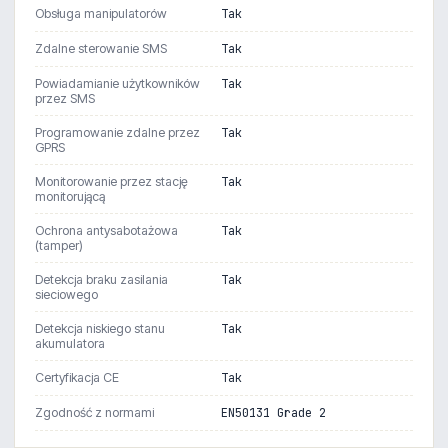
Obsługa manipulatorów
Tak
Zdalne sterowanie SMS
Tak
Powiadamianie użytkowników
Tak
przez SMS
Programowanie zdalne przez
Tak
GPRS
Monitorowanie przez stację
Tak
monitorującą
Ochrona antysabotażowa
Tak
(tamper)
Detekcja braku zasilania
Tak
sieciowego
Detekcja niskiego stanu
Tak
akumulatora
Certyfikacja CE
Tak
Zgodność z normami
EN50131 Grade 2