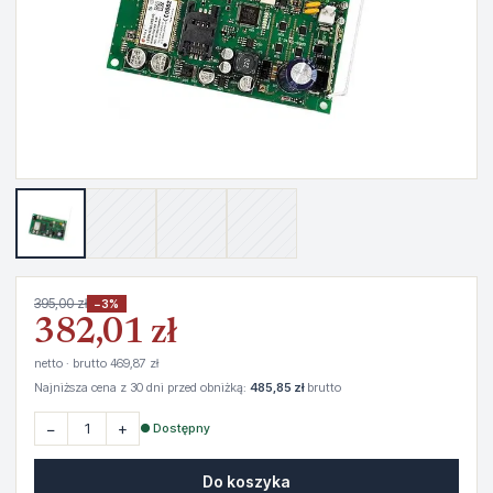
395,00 zł
−3%
382,01 zł
netto · brutto 469,87 zł
Najniższa cena z 30 dni przed obniżką:
485,85 zł
brutto
−
+
● Dostępny
Do koszyka