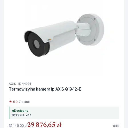
AXIS · ID 44991
Termowizyjna kamera ip AXIS Q1942-E
★ 5.0
· 7 opinii
Dostępny
Wysyłka 24h
29 876,65 zł
35 149,00 zł
netto