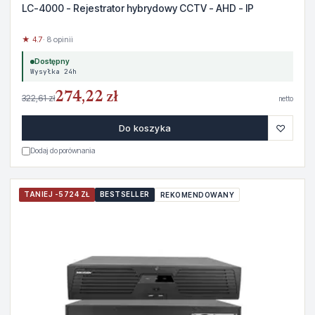
LC-4000 - Rejestrator hybrydowy CCTV - AHD - IP
★ 4.7
· 8 opinii
Dostępny
Wysyłka 24h
274,22 zł
322,61 zł
netto
♡
Do koszyka
Dodaj do porównania
TANIEJ -5724 ZŁ
BESTSELLER
REKOMENDOWANY