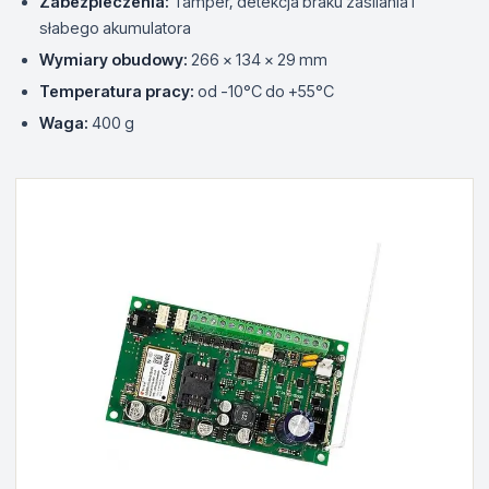
Zabezpieczenia:
Tamper, detekcja braku zasilania i
słabego akumulatora
Wymiary obudowy:
266 x 134 x 29 mm
Temperatura pracy:
od -10°C do +55°C
Waga:
400 g