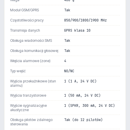
400 g
Moduł GSM/GPRS
Tak
Częstotliwości pracy
850/900/1800/1900 MHz
Transmisja danych
GPRS klasa 10
Obsługa wiadomości SMS
Tak
Obsługa komunikacji głosowej
Tak
Wejścia alarmowe (zone)
4
Typ wejść
NO/NC
Wyjścia przekaźnikowe (stan
1 (1 A, 24 V DC)
alarmu)
Wyjścia tranzystorowe
1 (50 mA, 24 V DC)
Wyjście sygnalizacyjne
1 (SPKR, 300 mA, 24 V DC)
akustyczne
Obsługa pilotów zdalnego
Tak (do 12 pilotów)
sterowania