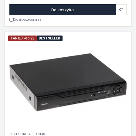
♡
Do koszyka
Dodaj do porównania
TANIEJ -60 ZŁ
BESTSELLER
LC SECURITY · ID 8149