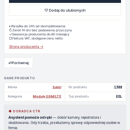
♡ Dodaj do ulubionych
◐
Wysyłka do 24h od skompletowania.
↻
Zwrot 14 dni bez podawania przyczyny
✓
Gwarancja producenta do 60 miesięcy
▢
Faktura VAT, dostępne ceny netto
Strona producenta →
⇄
Porównaj
DANE PRODUKTU
Marka
Satel
Nr produktu
1388
Kategoria
Moduly GSM/LTE
Typ produktu
EOL
◆ DORADCA CTR
Asystent pomoże od ręki
— dobór kamery, rejestratora i
okablowania. Gdy trzeba, przekażemy sprawę odpowiedniej osobie w
firmie.