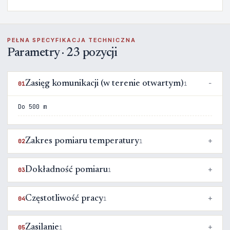
PEŁNA SPECYFIKACJA TECHNICZNA
Parametry · 23 pozycji
Zasięg komunikacji (w terenie otwartym)
01
1
Do 500 m
Zakres pomiaru temperatury
02
1
Dokładność pomiaru
03
1
Częstotliwość pracy
04
1
Zasilanie
05
1