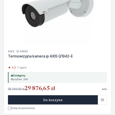
AXIS · ID 44991
Termowizyjna kamera ip AXIS Q1942-E
★ 5.0
· 7 opinii
Dostępny
Wysyłka 24h
29 876,65 zł
35 149,00 zł
netto
♡
Do koszyka
Dodaj do porównania