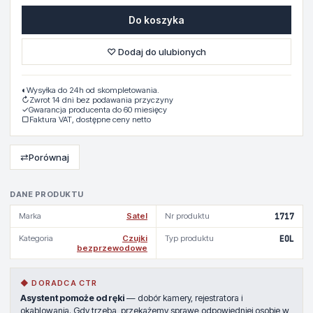
Do koszyka
♡ Dodaj do ulubionych
◐
Wysyłka do 24h od skompletowania.
↻
Zwrot 14 dni bez podawania przyczyny
✓
Gwarancja producenta do 60 miesięcy
▢
Faktura VAT, dostępne ceny netto
⇄
Porównaj
DANE PRODUKTU
Marka
Satel
Nr produktu
1717
Kategoria
Czujki
Typ produktu
EOL
bezprzewodowe
◆ DORADCA CTR
Asystent pomoże od ręki
— dobór kamery, rejestratora i
okablowania. Gdy trzeba, przekażemy sprawę odpowiedniej osobie w