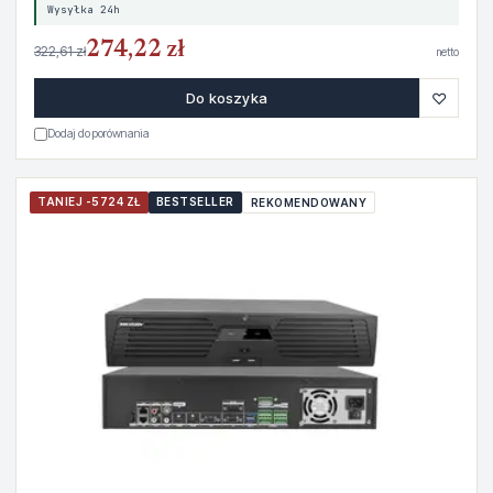
Wysyłka 24h
274,22 zł
322,61 zł
netto
♡
Do koszyka
Dodaj do porównania
TANIEJ -5724 ZŁ
BESTSELLER
REKOMENDOWANY