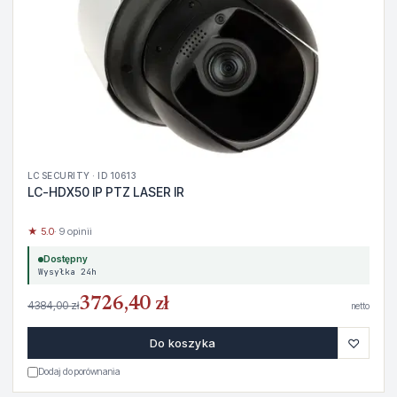
LC SECURITY · ID 10613
LC-HDX50 IP PTZ LASER IR
★ 5.0
· 9 opinii
Dostępny
Wysyłka 24h
3726,40 zł
4384,00 zł
netto
♡
Do koszyka
Dodaj do porównania