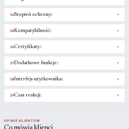
Stopień ochrony
14
1
Kompatybilność
15
1
Certyfikaty
16
3
Dodatkowe funkcje
17
2
Interfejs użytkownika
18
1
Czas reakcji
19
1
OPINIE KLIENTÓW
Co mówią klienci