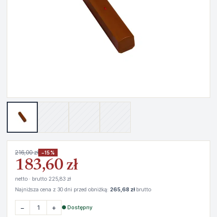
216,00 zł
−15%
183,60 zł
netto · brutto 225,83 zł
Najniższa cena z 30 dni przed obniżką:
265,68 zł
brutto
−
+
● Dostępny