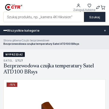
Zaloguj
Ulubione
Szukaj
Wszystkie kategorie
▾
Strona główna
›
Czujki bezprzewodowe
›
Bezprzewodowa czujka temperatury Satel ATD100 BRsys
WYPRZEDAŻ
SATEL ·
1717
Bezprzewodowa czujka temperatury Satel
ATD100 BRsys
−
15
%