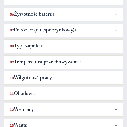
Żywotność baterii
06
1
Pobór prądu (spoczynkowy)
07
1
Typ czujnika
08
1
Temperatura przechowywania
09
1
Wilgotność pracy
10
1
Obudowa
11
2
Wymiary
12
1
Waga
13
1