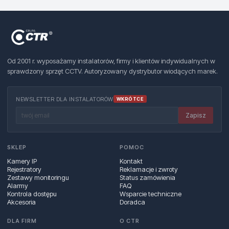
Od 2001 r. wyposażamy instalatorów, firmy i klientów indywidualnych w
sprawdzony sprzęt CCTV. Autoryzowany dystrybutor wiodących marek.
NEWSLETTER DLA INSTALATORÓW
WKRÓTCE
Zapisz
SKLEP
POMOC
Kamery IP
Kontakt
Rejestratory
Reklamacje i zwroty
Zestawy monitoringu
Status zamówienia
Alarmy
FAQ
Kontrola dostępu
Wsparcie techniczne
Akcesoria
Doradca
DLA FIRM
O CTR