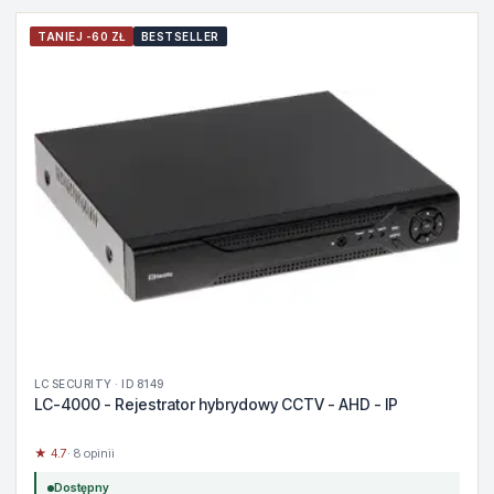
TANIEJ -60 ZŁ
BESTSELLER
LC SECURITY · ID 8149
LC-4000 - Rejestrator hybrydowy CCTV - AHD - IP
★ 4.7
· 8 opinii
Dostępny