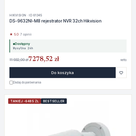
HIKVISION · ID 61345
DS-9632NI-M8 rejestrator NVR 32ch Hikvision
★ 5.0
· 7 opinii
Dostępny
Wysyłka 24h
7278,52 zł
11 932,00 zł
netto
♡
Do koszyka
Dodaj do porównania
TANIEJ -6485 ZŁ
BESTSELLER