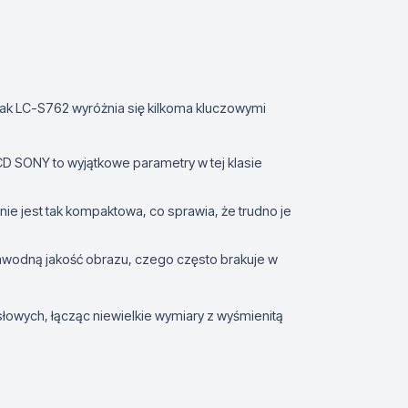
nak LC-S762 wyróżnia się kilkoma kluczowymi
 CCD SONY to wyjątkowe parametry w tej klasie
ie jest tak kompaktowa, co sprawia, że trudno je
awodną jakość obrazu, czego często brakuje w
łowych, łącząc niewielkie wymiary z wyśmienitą