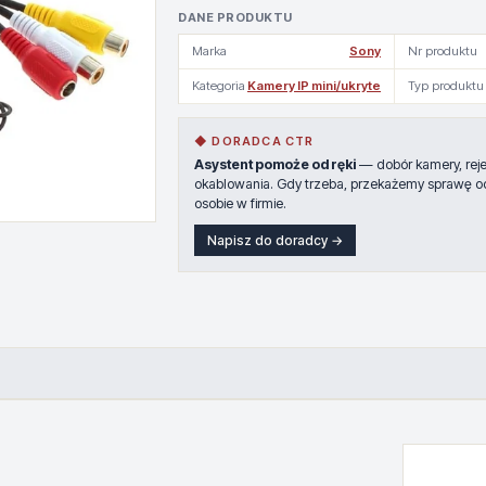
DANE PRODUKTU
Marka
Sony
Nr produktu
Kategoria
Kamery IP mini/ukryte
Typ produktu
◆ DORADCA CTR
Asystent pomoże od ręki
— dobór kamery, rejes
okablowania. Gdy trzeba, przekażemy sprawę o
osobie w firmie.
Napisz do doradcy →