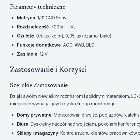
Parametry techniczne
Matryca
: 1/3" CCD Sony
Rozdzielczość
: 700 linii TVL
Czułość
: 0.5 lux (kolor), 0,05 lux (czarno-białe)
Funkcje dodatkowe
: AGC, AWB, BLC
Zasilanie
: 12 V
Zastosowanie i Korzyści
Szerokie Zastosowanie
Dzięki swoim niewielkim rozmiarom i solidnym materiałom, LC
miejscach wymagających dyskretnego monitoringu:
Domy prywatne
: Monitorowanie wejść, podjazdów, klatek
Biura
: Dyskretny nadzór nad wejściem, pokojami konferency
Sklepy i magazyny
: Kontrola ruchu klientów, pracowników