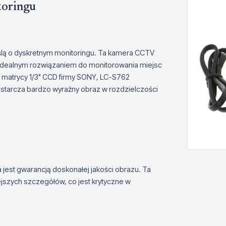
toringu
lą o dyskretnym monitoringu. Ta kamera CCTV
ją idealnym rozwiązaniem do monitorowania miejsc
j matrycy 1/3" CCD firmy SONY, LC-S762
tarcza bardzo wyraźny obraz w rozdzielczości
jest gwarancją doskonałej jakości obrazu. Ta
szych szczegółów, co jest krytyczne w