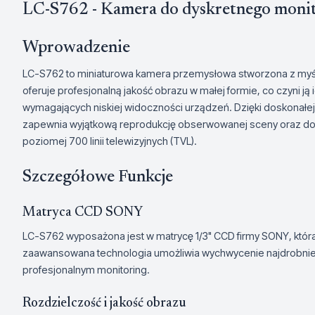
LC-S762 - Kamera do dyskretnego moni
Wprowadzenie
LC-S762 to miniaturowa kamera przemysłowa stworzona z myś
oferuje profesjonalną jakość obrazu w małej formie, co czyni 
wymagających niskiej widoczności urządzeń. Dzięki doskonałe
zapewnia wyjątkową reprodukcję obserwowanej sceny oraz dos
poziomej 700 linii telewizyjnych (TVL).
Szczegółowe Funkcje
Matryca CCD SONY
LC-S762 wyposażona jest w matrycę 1/3" CCD firmy SONY, która 
zaawansowana technologia umożliwia wychwycenie najdrobniej
profesjonalnym monitoring.
Rozdzielczość i jakość obrazu