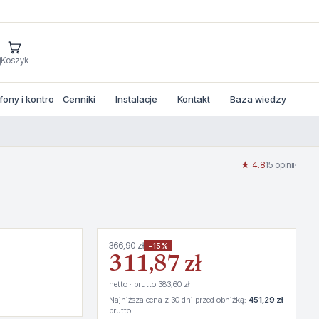
j
Koszyk
ny i kontrola dostepu
Cenniki
Instalacje
Kontakt
Baza wiedzy
★ 4.8
15 opinii
·
366,90 zł
−15%
311,87 zł
netto · brutto 383,60 zł
Najniższa cena z 30 dni przed obniżką:
451,29 zł
brutto