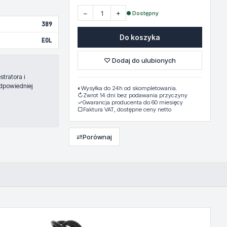
−
+
● Dostępny
389
Do koszyka
EOL
♡ Dodaj do ulubionych
tratora i
dpowiedniej
◐
Wysyłka do 24h od skompletowania.
↻
Zwrot 14 dni bez podawania przyczyny
✓
Gwarancja producenta do 60 miesięcy
▢
Faktura VAT, dostępne ceny netto
⇄
Porównaj