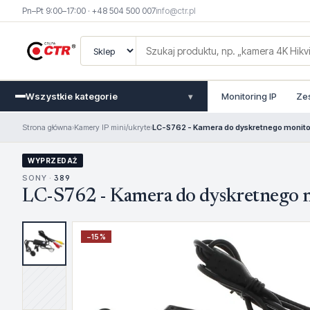
Pn–Pt 9:00–17:00 · +48 504 500 007
info@ctr.pl
Wszystkie kategorie
Monitoring IP
Ze
▾
Strona główna
›
Kamery IP mini/ukryte
›
LC-S762 - Kamera do dyskretnego monito
WYPRZEDAŻ
SONY ·
389
LC-S762 - Kamera do dyskretnego 
−
15
%