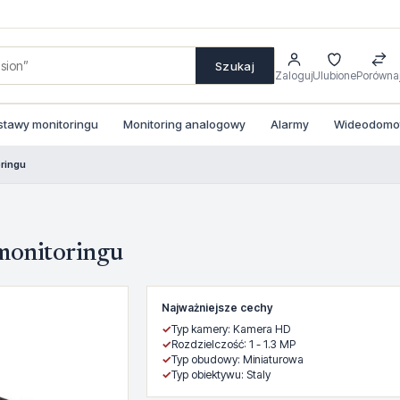
Szukaj
Zaloguj
Ulubione
Porówna
stawy monitoringu
Monitoring analogowy
Alarmy
Wideodomofo
ringu
monitoringu
Najważniejsze cechy
✓
Typ kamery: Kamera HD
✓
Rozdzielczość: 1 - 1.3 MP
✓
Typ obudowy: Miniaturowa
✓
Typ obiektywu: Staly