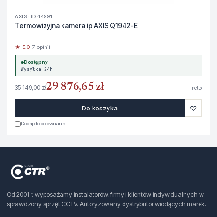
AXIS · ID 44991
Termowizyjna kamera ip AXIS Q1942-E
★ 5.0
· 7 opinii
Dostępny
Wysyłka 24h
29 876,65 zł
35 149,00 zł
netto
♡
Do koszyka
Dodaj do porównania
Od 2001 r. wyposażamy instalatorów, firmy i klientów indywidualnych w
sprawdzony sprzęt CCTV. Autoryzowany dystrybutor wiodących marek.