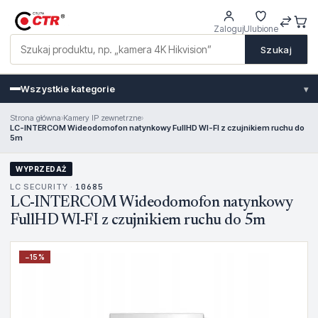
Zaloguj
Ulubione
Szukaj
Wszystkie kategorie
▾
Strona główna
›
Kamery IP zewnetrzne
›
LC-INTERCOM Wideodomofon natynkowy FullHD WI-FI z czujnikiem ruchu do
5m
WYPRZEDAŻ
LC SECURITY ·
10685
LC-INTERCOM Wideodomofon natynkowy
FullHD WI-FI z czujnikiem ruchu do 5m
−
15
%