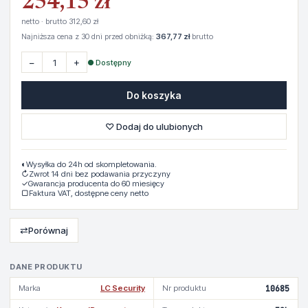
254,15 zł
netto · brutto 312,60 zł
Najniższa cena z 30 dni przed obniżką:
367,77 zł
brutto
−
+
● Dostępny
Do koszyka
♡ Dodaj do ulubionych
◐
Wysyłka do 24h od skompletowania.
↻
Zwrot 14 dni bez podawania przyczyny
✓
Gwarancja producenta do 60 miesięcy
▢
Faktura VAT, dostępne ceny netto
⇄
Porównaj
DANE PRODUKTU
Marka
LC Security
Nr produktu
10685