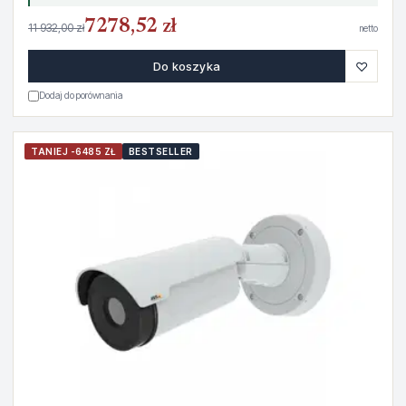
7278,52 zł
11 932,00 zł
netto
♡
Do koszyka
Dodaj do porównania
TANIEJ -6485 ZŁ
BESTSELLER