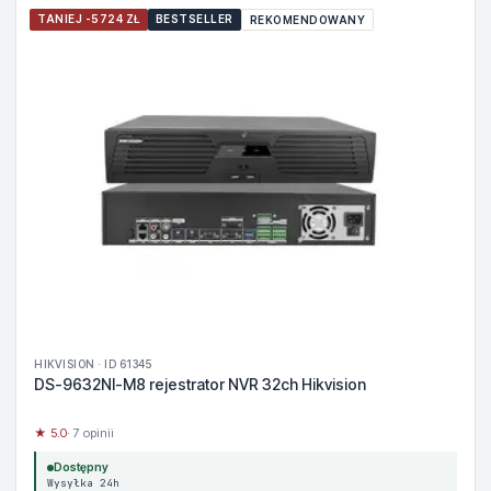
TANIEJ -5724 ZŁ
BESTSELLER
REKOMENDOWANY
HIKVISION · ID 61345
DS-9632NI-M8 rejestrator NVR 32ch Hikvision
★ 5.0
· 7 opinii
Dostępny
Wysyłka 24h