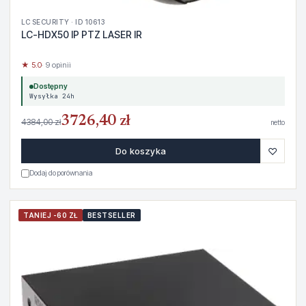
LC SECURITY · ID 10613
LC-HDX50 IP PTZ LASER IR
★ 5.0
· 9 opinii
Dostępny
Wysyłka 24h
3726,40 zł
4384,00 zł
netto
♡
Do koszyka
Dodaj do porównania
TANIEJ -60 ZŁ
BESTSELLER