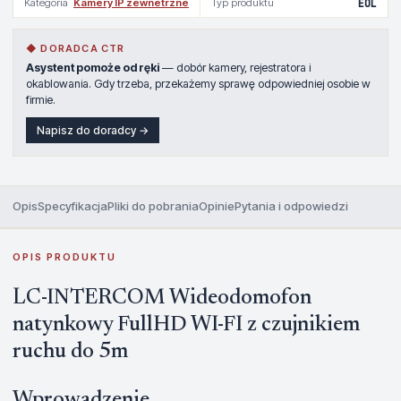
Kategoria
Kamery IP zewnetrzne
Typ produktu
EOL
◆ DORADCA CTR
Asystent pomoże od ręki
— dobór kamery, rejestratora i
okablowania. Gdy trzeba, przekażemy sprawę odpowiedniej osobie w
firmie.
Napisz do doradcy →
Opis
Specyfikacja
Pliki do pobrania
Opinie
Pytania i odpowiedzi
OPIS PRODUKTU
LC-INTERCOM Wideodomofon
natynkowy FullHD WI-FI z czujnikiem
ruchu do 5m
Wprowadzenie