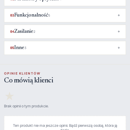
Funkcjonalność
03
5
Zasilanie
04
2
Inne
05
3
OPINIE KLIENTÓW
Co mówią klienci
★
Brak opinii o tym produkcie.
Ten produkt nie ma jeszcze opinii. Bądź pierwszą osobą, która ją