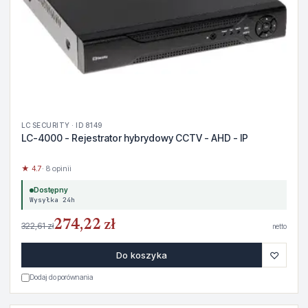
LC SECURITY · ID 8149
LC-4000 - Rejestrator hybrydowy CCTV - AHD - IP
★ 4.7
· 8 opinii
Dostępny
Wysyłka 24h
274,22 zł
322,61 zł
netto
♡
Do koszyka
Dodaj do porównania