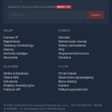
NEWSLETTER DLA INSTALATORÓW
WKRÓTCE
Zapisz
SKLEP
POMOC
Kamery IP
Kontakt
Rejestratory
Reklamacje i zwroty
Zestawy monitoringu
Status zamówienia
Alarmy
FAQ
Kontrola dostępu
Wsparcie techniczne
Akcesoria
Doradca
DLA FIRM
O CTR
Strefa instalatora
25 lat historii
Oferta B2B
Marki które sprzedajemy
Szkolenia
Baza wiedzy
Projekty inwestycyjne
Kariera
Faktura VAT
Polityka prywatności
© 2001–2026 Elctron E-commerce Partners Sp. z o.o. · NIP 5273052174 · REGON
525059580 · ul. Górczewska 129, 01‑109 Warszawa