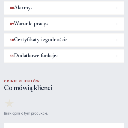
Alarmy
08
2
Warunki pracy
09
3
Certyfikaty i zgodności
10
2
Dodatkowe funkcje
11
6
OPINIE KLIENTÓW
Co mówią klienci
★
Brak opinii o tym produkcie.