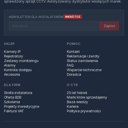
sprawdzony sprzęt CCTV. Autoryzowany dystrybutor wiodących marek.
NEWSLETTER DLA INSTALATORÓW
WKRÓTCE
Zapisz
SKLEP
POMOC
Kamery IP
Kontakt
Rejestratory
Reklamacje i zwroty
Zestawy monitoringu
Status zamówienia
Alarmy
FAQ
Kontrola dostępu
Wsparcie techniczne
Akcesoria
Doradca
DLA FIRM
O CTR
Strefa instalatora
25 lat historii
Oferta B2B
Marki które sprzedajemy
Szkolenia
Baza wiedzy
Projekty inwestycyjne
Kariera
Faktura VAT
Polityka prywatności