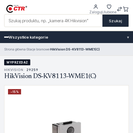
Zaloguj
Ulubione
Szukaj
Wszystkie kategorie
▾
Strona główna
›
Stacje bramowe
›
HikVision DS-KV8113-WME1(C)
WYPRZEDAŻ
HIKVISION ·
29259
HikVision DS-KV8113-WME1(C)
−
15
%