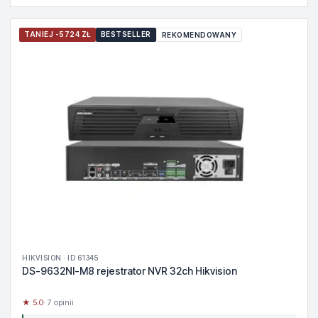
TANIEJ -5724 ZŁ
BESTSELLER
REKOMENDOWANY
HIKVISION · ID 61345
DS-9632NI-M8 rejestrator NVR 32ch Hikvision
★ 5.0
· 7 opinii