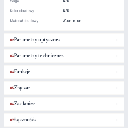
Waga
N/D
Kolor obudowy
N/D
Materiał obudowy
Aluminium
Parametry optyczne
02
4
Parametry techniczne
03
6
Funkcje
04
5
Złącza
05
2
Zasilanie
06
2
Łączność
07
3