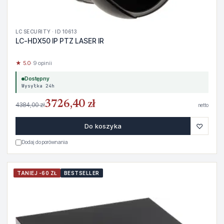
LC SECURITY · ID 10613
LC-HDX50 IP PTZ LASER IR
★ 5.0
· 9 opinii
Dostępny
Wysyłka 24h
3726,40 zł
4384,00 zł
netto
♡
Do koszyka
Dodaj do porównania
TANIEJ -60 ZŁ
BESTSELLER