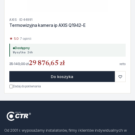
AXIS · ID 44991
Termowizyjna kamera ip AXIS Q1942-E
★ 5.0
· 7 opinii
Dostępny
Wysyłka 24h
29 876,65 zł
35 149,00 zł
netto
♡
Do koszyka
Dodaj do porównania
Od 2001 r. wyposażamy instalatorów, firmy i klientów indywidualnych w