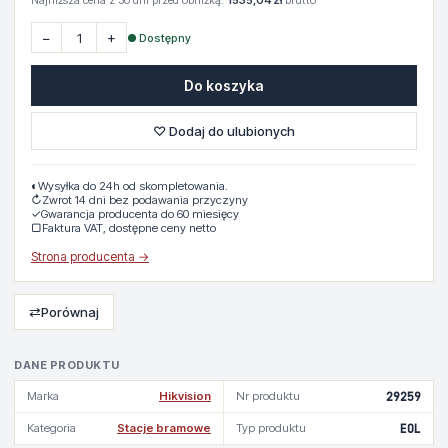
Najniższa cena z 30 dni przed obniżką:
1535,04 zł
brutto
−
+
● Dostępny
Do koszyka
♡ Dodaj do ulubionych
◐
Wysyłka do 24h od skompletowania.
↻
Zwrot 14 dni bez podawania przyczyny
✓
Gwarancja producenta do 60 miesięcy
▢
Faktura VAT, dostępne ceny netto
Strona producenta →
⇄
Porównaj
DANE PRODUKTU
Marka
Hikvision
Nr produktu
29259
Kategoria
Stacje bramowe
Typ produktu
EOL