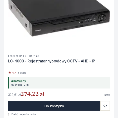
LC SECURITY · ID 8149
LC-4000 - Rejestrator hybrydowy CCTV - AHD - IP
★ 4.7
· 8 opinii
Dostępny
Wysyłka 24h
274,22 zł
322,61 zł
netto
♡
Do koszyka
Dodaj do porównania