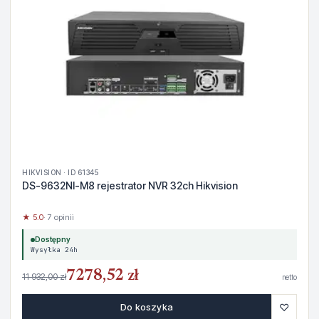
HIKVISION · ID 61345
DS-9632NI-M8 rejestrator NVR 32ch Hikvision
★ 5.0
· 7 opinii
Dostępny
Wysyłka 24h
7278,52 zł
11 932,00 zł
netto
♡
Do koszyka