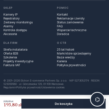
SKLEP
POMOC
Kamery IP
Kontakt
Rejestratory
Reklamacje i zwroty
Zestawy monitoringu
Status zamówienia
Alarmy
FAQ
Kontrola dostępu
Wsparcie techniczne
Akcesoria
Doradca
DLA FIRM
O CTR
Strefa instalatora
25 lat historii
Oferta B2B
Marki które sprzedajemy
Szkolenia
Baza wiedzy
Projekty inwestycyjne
Kariera
Faktura VAT
Polityka prywatności
© 2001–2026 Elctron E-commerce Partners Sp. z o.o. · NIP 5273052174 · REGON
525059580 · ul. Górczewska 129, 01‑109 Warszawa
Regulamin
Polityka prywatności
Ustawienia cookies
⌬
228,00 zł
Do koszyka
193,80 zł