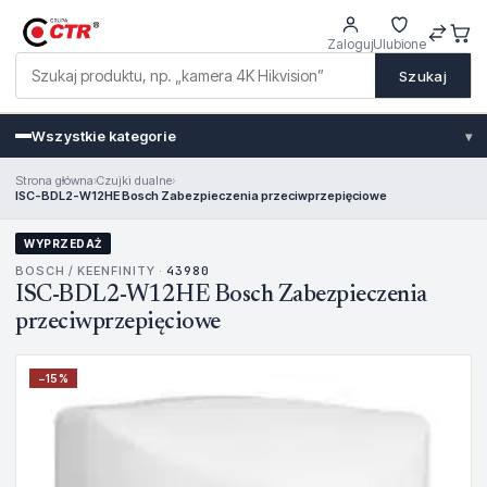
Zaloguj
Ulubione
Szukaj
Wszystkie kategorie
▾
Strona główna
›
Czujki dualne
›
ISC-BDL2-W12HE Bosch Zabezpieczenia przeciwprzepięciowe
WYPRZEDAŻ
BOSCH / KEENFINITY ·
43980
ISC-BDL2-W12HE Bosch Zabezpieczenia
przeciwprzepięciowe
−
15
%