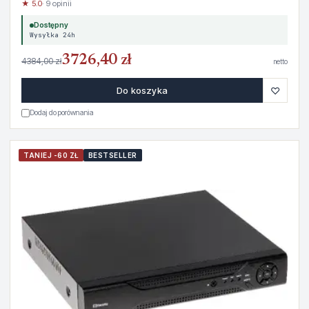
★ 5.0
· 9 opinii
Dostępny
Wysyłka 24h
3726,40 zł
4384,00 zł
netto
♡
Do koszyka
Dodaj do porównania
TANIEJ -60 ZŁ
BESTSELLER