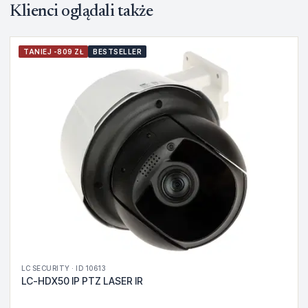
Klienci oglądali także
TANIEJ -809 ZŁ
BESTSELLER
LC SECURITY · ID 10613
LC-HDX50 IP PTZ LASER IR