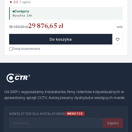
★ 5.0
· 7 opinii
Dostępny
Wysyłka 24h
29 876,65 zł
35 149,00 zł
netto
♡
Do koszyka
Dodaj do porównania
Od 2001 r. wyposażamy instalatorów, firmy i klientów indywidualnych w
sprawdzony sprzęt CCTV. Autoryzowany dystrybutor wiodących marek.
NEWSLETTER DLA INSTALATORÓW
WKRÓTCE
Zapisz