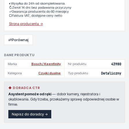
◐
Wysyłka do 24h od skompletowania.
↻
Zwrot 14 dni bez podawania przyczyny
✓
Gwarancja producenta do 60 miesięcy
▢
Faktura VAT, dostępne ceny netto
Strona producenta →
⇄
Porównaj
DANE PRODUKTU
Marka
Bosch / Keenfinity
Nr produktu
43980
Kategoria
Czujki dualne
Typ produktu
Detaliczny
◆ DORADCA CTR
Asystent pomoże od ręki
— dobór kamery, rejestratora i
okablowania. Gdy trzeba, przekażemy sprawę odpowiedniej osobie w
firmie.
Napisz do doradcy →