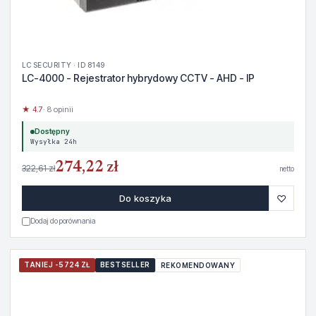
LC SECURITY · ID 8149
LC-4000 - Rejestrator hybrydowy CCTV - AHD - IP
★ 4.7
· 8 opinii
Dostępny
Wysyłka 24h
274,22 zł
322,61 zł
netto
♡
Do koszyka
Dodaj do porównania
TANIEJ -5724 ZŁ
BESTSELLER
REKOMENDOWANY