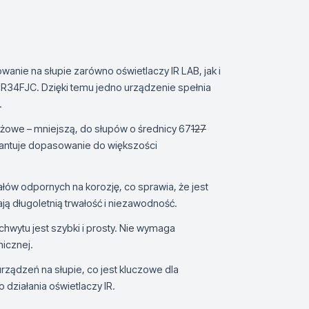
nie na słupie zarówno oświetlaczy IR LAB, jak i
-UR34FJC. Dzięki temu jedno urządzenie spełnia
.
żowe – mniejszą, do słupów o średnicy 67
127
rantuje dopasowanie do większości
łów odpornych na korozję, co sprawia, że jest
ją długoletnią trwałość i niezawodność.
wytu jest szybki i prosty. Nie wymaga
icznej.
rządzeń na słupie, co jest kluczowe dla
 działania oświetlaczy IR.