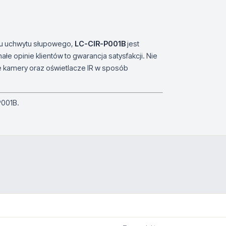
żu uchwytu słupowego,
LC-CIR-P001B
jest
e opinie klientów to gwarancja satysfakcji. Nie
oje kamery oraz oświetlacze IR w sposób
P001B.