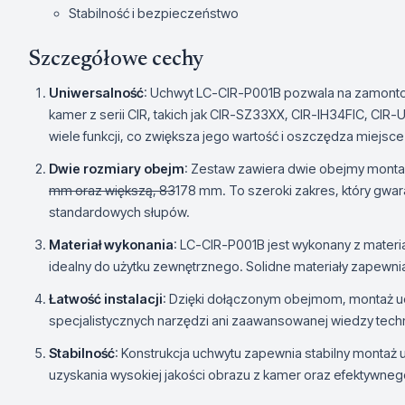
Stabilność i bezpieczeństwo
Szczegółowe cechy
Uniwersalność
: Uchwyt LC-CIR-P001B pozwala na zamontowa
kamer z serii CIR, takich jak CIR-SZ33XX, CIR-IH34FIC, CIR
wiele funkcji, co zwiększa jego wartość i oszczędza miejsce
Dwie rozmiary obejm
: Zestaw zawiera dwie obejmy monta
mm oraz większą, 83
178 mm. To szeroki zakres, który gwa
standardowych słupów.
Materiał wykonania
: LC-CIR-P001B jest wykonany z materia
idealny do użytku zewnętrznego. Solidne materiały zapewnia
Łatwość instalacji
: Dzięki dołączonym obejmom, montaż uch
specjalistycznych narzędzi ani zaawansowanej wiedzy techn
Stabilność
: Konstrukcja uchwytu zapewnia stabilny montaż u
uzyskania wysokiej jakości obrazu z kamer oraz efektywnego