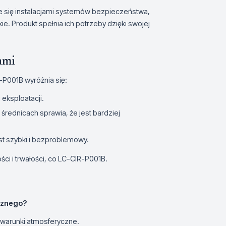
e się instalacjami systemów bezpieczeństwa,
kie. Produkt spełnia ich potrzeby dzięki swojej
ami
-P001B wyróżnia się:
eksploatacji.
średnicach sprawia, że jest bardziej
t szybki i bezproblemowy.
ści i trwałości, co LC-CIR-P001B.
rznego?
 warunki atmosferyczne.