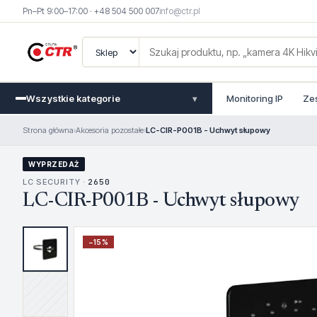
Pn–Pt 9:00–17:00 · +48 504 500 007
info@ctr.pl
Wszystkie kategorie
Monitoring IP
Ze
▾
Strona główna
›
Akcesoria pozostałe
›
LC-CIR-P001B - Uchwyt słupowy
WYPRZEDAŻ
LC SECURITY ·
2650
LC-CIR-P001B - Uchwyt słupowy
−
15
%