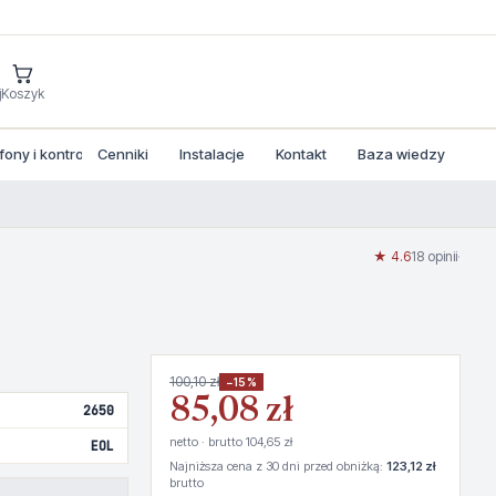
j
Koszyk
ny i kontrola dostepu
Cenniki
Instalacje
Kontakt
Baza wiedzy
★ 4.6
18 opinii
·
100,10 zł
−15%
85,08 zł
2650
netto · brutto 104,65 zł
EOL
Najniższa cena z 30 dni przed obniżką:
123,12 zł
brutto