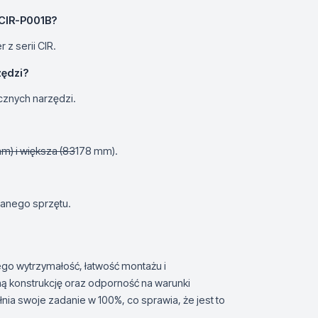
CIR-P001B?
z serii CIR.
zędzi?
ycznych narzędzi.
m) i większa (83
178 mm).
wanego sprzętu.
jego wytrzymałość, łatwość montażu i
ą konstrukcję oraz odporność na warunki
ia swoje zadanie w 100%, co sprawia, że jest to