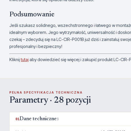
Podsumowanie
Jeśli szukasz solidnego, wszechstronnego i łatwego w monta
idealnym wyborem. Jego wytrzymałość, uniwersalność i doskonał
czekaj – zdecyduj się na LC-CIR-P001B już dziś i zainstaluj sw
profesjonalny i bezpieczny!
Kliknij
tutaj
aby dowiedzieć się więcej i zakupić produkt LC-CIR-
PEŁNA SPECYFIKACJA TECHNICZNA
Parametry · 28 pozycji
Dane techniczne
01
3