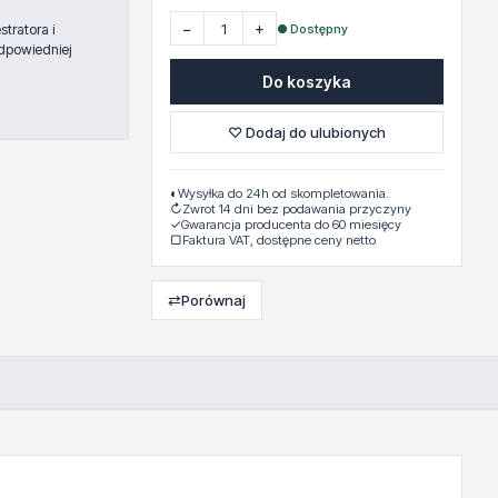
−
+
● Dostępny
tratora i
dpowiedniej
Do koszyka
♡ Dodaj do ulubionych
◐
Wysyłka do 24h od skompletowania.
↻
Zwrot 14 dni bez podawania przyczyny
✓
Gwarancja producenta do 60 miesięcy
▢
Faktura VAT, dostępne ceny netto
⇄
Porównaj