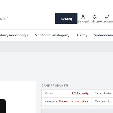
Szukaj
Zaloguj
Ulubione
Porówna
stawy monitoringu
Monitoring analogowy
Alarmy
Wideodomofo
DANE PRODUKTU
Marka
LC Security
Nr produktu
Kategoria
Akcesoria pozostałe
Typ produktu