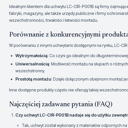
Idealnym klientem dla uchwytu LC-CIR-P001B są firmy zajmując
fabryki, magazyny, ale także urzędy publiczne i firmy ochroniars
wszechstronności, trwałości i łatwości montażu.
Porównanie z konkurencyjnymi produkt
W porównaniu z innymi uchwytami dostępnymi na rynku, LC-CIR
Wytrzymałością
: Co czyni go idealnym do długoterminowej 
Uniwersalnością
: Możliwość montażu na słupach o różnych 
wszechstronny.
Prostotą montażu
: Dzięki dołączonym obejmom montaż jes
Inne dostępne produkty często nie oferują takiej wszechstronno
Najczęściej zadawane pytania (FAQ)
Czy uchwyt LC-CIR-P001B nadaje się do użytku zewnęt
Tak, uchwyt został wykonany z materiałów odpornych na