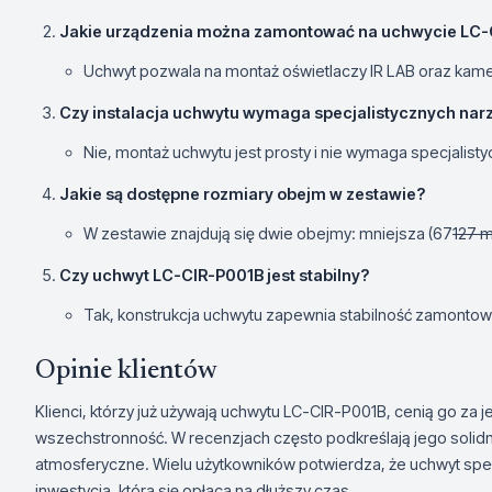
Jakie urządzenia można zamontować na uchwycie LC-
Uchwyt pozwala na montaż oświetlaczy IR LAB oraz kamer 
Czy instalacja uchwytu wymaga specjalistycznych nar
Nie, montaż uchwytu jest prosty i nie wymaga specjalist
Jakie są dostępne rozmiary obejm w zestawie?
W zestawie znajdują się dwie obejmy: mniejsza (67
127 m
Czy uchwyt LC-CIR-P001B jest stabilny?
Tak, konstrukcja uchwytu zapewnia stabilność zamonto
Opinie klientów
Klienci, którzy już używają uchwytu LC-CIR-P001B, cenią go za 
wszechstronność. W recenzjach często podkreślają jego solidn
atmosferyczne. Wielu użytkowników potwierdza, że uchwyt spełn
inwestycja, która się opłaca na dłuższy czas.