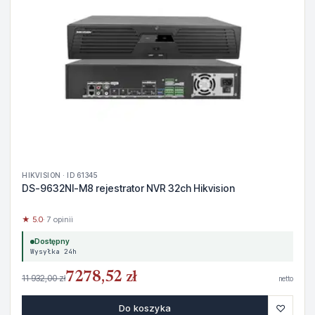
HIKVISION · ID 61345
DS-9632NI-M8 rejestrator NVR 32ch Hikvision
★ 5.0
· 7 opinii
Dostępny
Wysyłka 24h
7278,52 zł
11 932,00 zł
netto
♡
Do koszyka