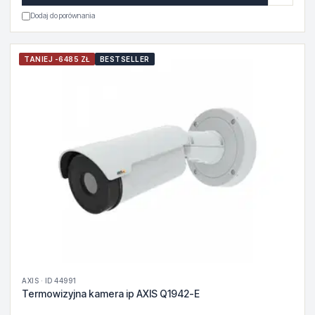
Dodaj do porównania
TANIEJ -6485 ZŁ
BESTSELLER
AXIS · ID 44991
Termowizyjna kamera ip AXIS Q1942-E