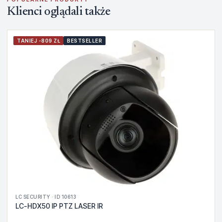
Klienci oglądali także
TANIEJ -809 ZŁ
BESTSELLER
LC SECURITY · ID 10613
LC-HDX50 IP PTZ LASER IR