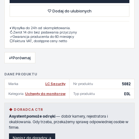
♡ Dodaj do ulubionych
◐
Wysyłka do 24h od skompletowania.
↻
Zwrot 14 dni bez podawania przyczyny
✓
Gwarancja producenta do 60 miesięcy
▢
Faktura VAT, dostępne ceny netto
⇄
Porównaj
DANE PRODUKTU
Marka
LC Security
Nr produktu
5082
Kategoria
Uchwyty do monitorow
Typ produktu
EOL
◆ DORADCA CTR
Asystent pomoże od ręki
— dobór kamery, rejestratora i
okablowania. Gdy trzeba, przekażemy sprawę odpowiedniej osobie w
firmie.
Napisz do doradcy →