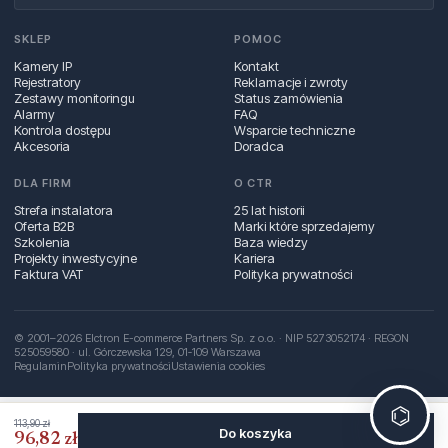
SKLEP
POMOC
Kamery IP
Kontakt
Rejestratory
Reklamacje i zwroty
Zestawy monitoringu
Status zamówienia
Alarmy
FAQ
Kontrola dostępu
Wsparcie techniczne
Akcesoria
Doradca
DLA FIRM
O CTR
Strefa instalatora
25 lat historii
Oferta B2B
Marki które sprzedajemy
Szkolenia
Baza wiedzy
Projekty inwestycyjne
Kariera
Faktura VAT
Polityka prywatności
© 2001–2026 Elctron E-commerce Partners Sp. z o.o. · NIP 5273052174 · REGON
525059580 · ul. Górczewska 129, 01‑109 Warszawa
Regulamin
Polityka prywatności
Ustawienia cookies
⌬
113,90 zł
Do koszyka
96,82 zł