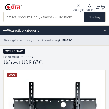
Zaloguj
Ulubione
Szukaj
Wszystkie kategorie
▾
Strona główna
›
Uchwyty do monitorow
›
Uchwyt U2R 63C
WYPRZEDAŻ
LC SECURITY ·
5082
Uchwyt U2R 63C
−
15
%