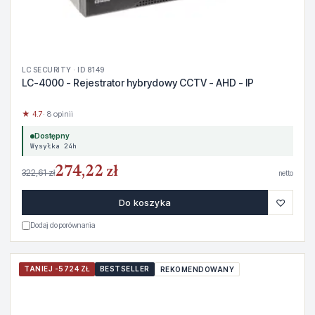
LC SECURITY · ID 8149
LC-4000 - Rejestrator hybrydowy CCTV - AHD - IP
★ 4.7
· 8 opinii
Dostępny
Wysyłka 24h
274,22 zł
322,61 zł
netto
♡
Do koszyka
Dodaj do porównania
TANIEJ -5724 ZŁ
BESTSELLER
REKOMENDOWANY