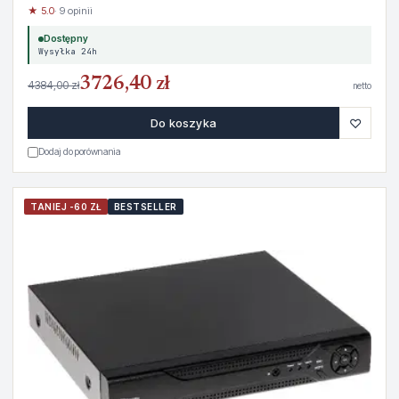
★ 5.0
· 9 opinii
Dostępny
Wysyłka 24h
3726,40 zł
4384,00 zł
netto
♡
Do koszyka
Dodaj do porównania
TANIEJ -60 ZŁ
BESTSELLER