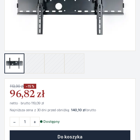
113,90 zł
−15%
96,82 zł
netto · brutto 119,09 zł
Najniższa cena z 30 dni przed obniżką:
140,10 zł
brutto
−
+
● Dostępny
Do koszyka