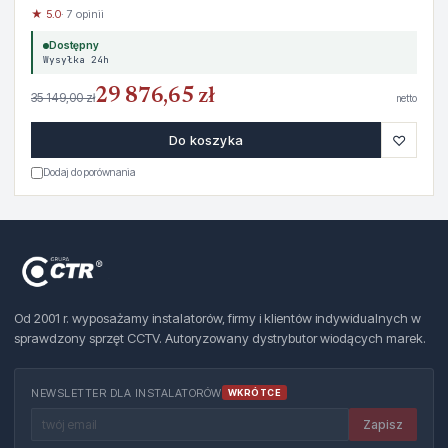
★ 5.0
· 7 opinii
Dostępny
Wysyłka 24h
29 876,65 zł
35 149,00 zł
netto
♡
Do koszyka
Dodaj do porównania
Od 2001 r. wyposażamy instalatorów, firmy i klientów indywidualnych w
sprawdzony sprzęt CCTV. Autoryzowany dystrybutor wiodących marek.
NEWSLETTER DLA INSTALATORÓW
WKRÓTCE
Zapisz